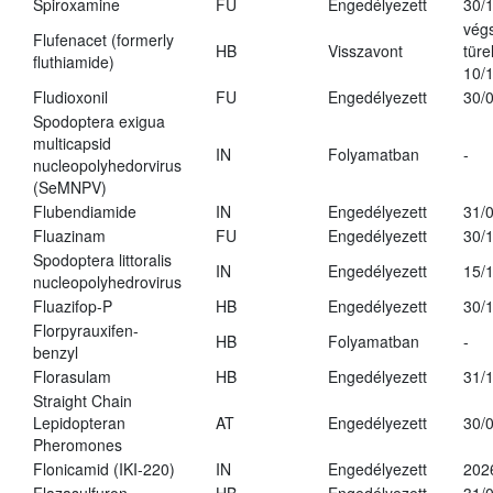
Spiroxamine
FU
Engedélyezett
30/
vég
Flufenacet (formerly
HB
Visszavont
türe
fluthiamide)
10/
Fludioxonil
FU
Engedélyezett
30/
Spodoptera exigua
multicapsid
IN
Folyamatban
-
nucleopolyhedorvirus
(SeMNPV)
Flubendiamide
IN
Engedélyezett
31/
Fluazinam
FU
Engedélyezett
30/
Spodoptera littoralis
IN
Engedélyezett
15/
nucleopolyhedrovirus
Fluazifop-P
HB
Engedélyezett
30/
Florpyrauxifen-
HB
Folyamatban
-
benzyl
Florasulam
HB
Engedélyezett
31/
Straight Chain
Lepidopteran
AT
Engedélyezett
30/
Pheromones
Flonicamid (IKI-220)
IN
Engedélyezett
202