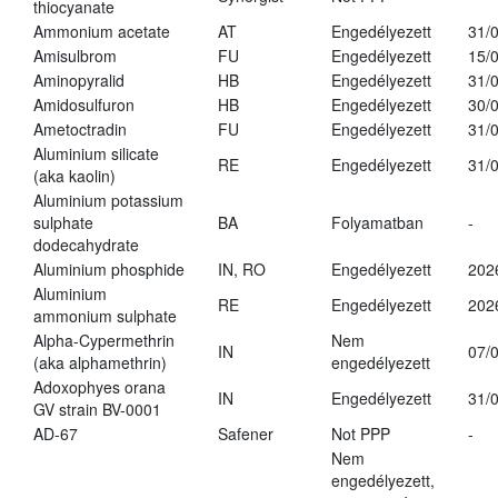
thiocyanate
Ammonium acetate
AT
Engedélyezett
31/
Amisulbrom
FU
Engedélyezett
15/
Aminopyralid
HB
Engedélyezett
31/
Amidosulfuron
HB
Engedélyezett
30/
Ametoctradin
FU
Engedélyezett
31/
Aluminium silicate
RE
Engedélyezett
31/
(aka kaolin)
Aluminium potassium
sulphate
BA
Folyamatban
-
dodecahydrate
Aluminium phosphide
IN, RO
Engedélyezett
202
Aluminium
RE
Engedélyezett
202
ammonium sulphate
Alpha-Cypermethrin
Nem
IN
07/
(aka alphamethrin)
engedélyezett
Adoxophyes orana
IN
Engedélyezett
31/
GV strain BV-0001
AD-67
Safener
Not PPP
-
Nem
engedélyezett,