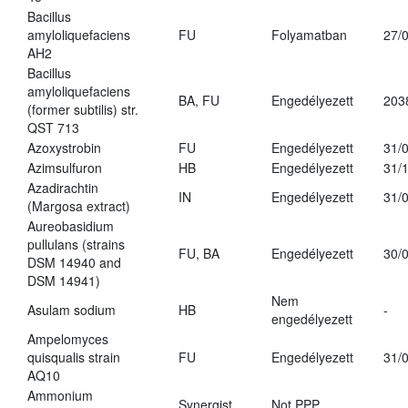
Bacillus
amyloliquefaciens
FU
Folyamatban
27/
AH2
Bacillus
amyloliquefaciens
BA, FU
Engedélyezett
203
(former subtilis) str.
QST 713
Azoxystrobin
FU
Engedélyezett
31/
Azimsulfuron
HB
Engedélyezett
31/
Azadirachtin
IN
Engedélyezett
31/
(Margosa extract)
Aureobasidium
pullulans (strains
FU, BA
Engedélyezett
30/
DSM 14940 and
DSM 14941)
Nem
Asulam sodium
HB
-
engedélyezett
Ampelomyces
quisqualis strain
FU
Engedélyezett
31/
AQ10
Ammonium
Synergist
Not PPP