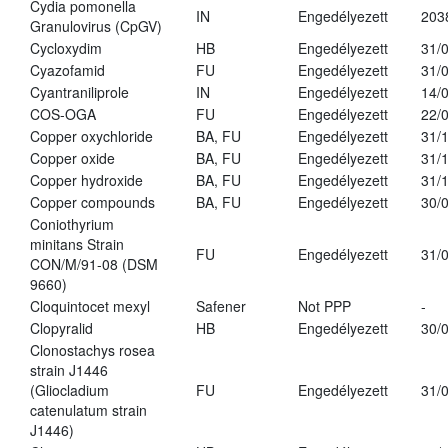
Cydia pomonella
IN
Engedélyezett
203
Granulovirus (CpGV)
Cycloxydim
HB
Engedélyezett
31/
Cyazofamid
FU
Engedélyezett
31/
Cyantraniliprole
IN
Engedélyezett
14/
COS-OGA
FU
Engedélyezett
22/
Copper oxychloride
BA, FU
Engedélyezett
31/
Copper oxide
BA, FU
Engedélyezett
31/
Copper hydroxide
BA, FU
Engedélyezett
31/
Copper compounds
BA, FU
Engedélyezett
30/
Coniothyrium
minitans Strain
FU
Engedélyezett
31/
CON/M/91-08 (DSM
9660)
Cloquintocet mexyl
Safener
Not PPP
-
Clopyralid
HB
Engedélyezett
30/
Clonostachys rosea
strain J1446
(Gliocladium
FU
Engedélyezett
31/
catenulatum strain
J1446)