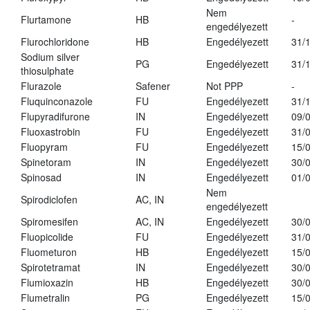
Nem
Flurtamone
HB
-
engedélyezett
Flurochloridone
HB
Engedélyezett
31/
Sodium silver
PG
Engedélyezett
31/
thiosulphate
Flurazole
Safener
Not PPP
-
Fluquinconazole
FU
Engedélyezett
31/
Flupyradifurone
IN
Engedélyezett
09/
Fluoxastrobin
FU
Engedélyezett
31/
Fluopyram
FU
Engedélyezett
15/
Spinetoram
IN
Engedélyezett
30/
Spinosad
IN
Engedélyezett
01/
Nem
Spirodiclofen
AC, IN
engedélyezett
Spiromesifen
AC, IN
Engedélyezett
30/
Fluopicolide
FU
Engedélyezett
31/
Fluometuron
HB
Engedélyezett
15/
Spirotetramat
IN
Engedélyezett
30/
Flumioxazin
HB
Engedélyezett
30/
Flumetralin
PG
Engedélyezett
15/