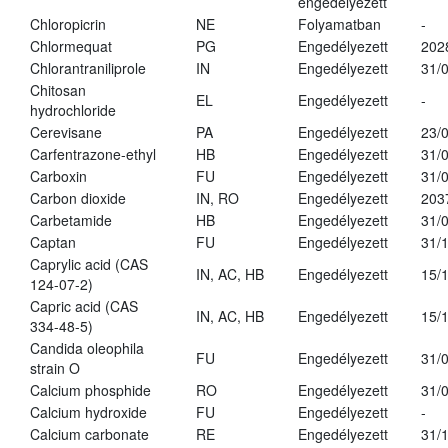
engedélyezett
Chloropicrin
NE
Folyamatban
-
Chlormequat
PG
Engedélyezett
202
Chlorantraniliprole
IN
Engedélyezett
31/
Chitosan
EL
Engedélyezett
-
hydrochloride
Cerevisane
PA
Engedélyezett
23/
Carfentrazone-ethyl
HB
Engedélyezett
31/
Carboxin
FU
Engedélyezett
31/
Carbon dioxide
IN, RO
Engedélyezett
203
Carbetamide
HB
Engedélyezett
31/
Captan
FU
Engedélyezett
31/
Caprylic acid (CAS
IN, AC, HB
Engedélyezett
15/
124-07-2)
Capric acid (CAS
IN, AC, HB
Engedélyezett
15/
334-48-5)
Candida oleophila
FU
Engedélyezett
31/
strain O
Calcium phosphide
RO
Engedélyezett
31/
Calcium hydroxide
FU
Engedélyezett
-
Calcium carbonate
RE
Engedélyezett
31/