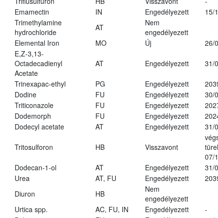
Triflusulfuron
HB
Visszavont
-
Emamectin
IN
Engedélyezett
15/
Trimethylamine
Nem
AT
hydrochloride
engedélyezett
Elemental Iron
MO
Új
26/
E,Z-3,13-
Octadecadienyl
AT
Engedélyezett
31/
Acetate
Trinexapac-ethyl
PG
Engedélyezett
203
Dodine
FU
Engedélyezett
30/
Triticonazole
FU
Engedélyezett
202
Dodemorph
FU
Engedélyezett
202
Dodecyl acetate
AT
Engedélyezett
31/
vég
Tritosulforon
HB
Visszavont
türe
07/
Dodecan-1-ol
AT
Engedélyezett
31/
Urea
AT, FU
Engedélyezett
203
Nem
Diuron
HB
engedélyezett
Urtica spp.
AC, FU, IN
Engedélyezett
-