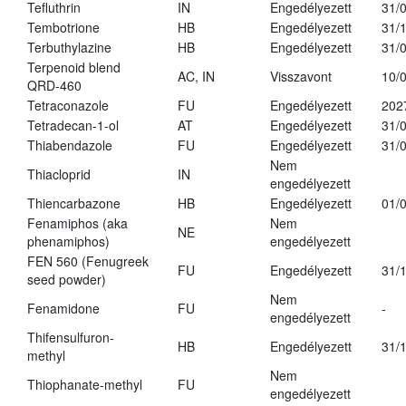
Tefluthrin
IN
Engedélyezett
31/
Tembotrione
HB
Engedélyezett
31/
Terbuthylazine
HB
Engedélyezett
31/
Terpenoid blend
AC, IN
Visszavont
10/
QRD-460
Tetraconazole
FU
Engedélyezett
202
Tetradecan-1-ol
AT
Engedélyezett
31/
Thiabendazole
FU
Engedélyezett
31/
Nem
Thiacloprid
IN
engedélyezett
Thiencarbazone
HB
Engedélyezett
01/
Fenamiphos (aka
Nem
NE
phenamiphos)
engedélyezett
FEN 560 (Fenugreek
FU
Engedélyezett
31/
seed powder)
Nem
Fenamidone
FU
-
engedélyezett
Thifensulfuron-
HB
Engedélyezett
31/
methyl
Nem
Thiophanate-methyl
FU
engedélyezett