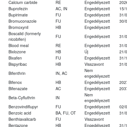
Calcium carbide
RE
Engedélyezett
202
Buprofezin
AC, IN
Engedélyezett
15/
Bupirimate
FU
Engedélyezett
31/
Bromuconazole
FU
Engedélyezett
30/
Bromoxynil
HB
Engedélyezett
Boscalid (formerly
FU
Engedélyezett
31/
nicobifen)
Blood meal
RE
Engedélyezett
31/
Bixlozone
HB
Új
21/
Bixafen
FU
Engedélyezett
31/
Bispyribac
HB
Visszavont
31/
Nem
Bifenthrin
IN, AC
engedélyezett
Bifenox
HB
Engedélyezett
202
Bifenazate
AC
Engedélyezett
203
Nem
Beta-Cyfluthrin
IN
engedélyezett
Benzovindiflupyr
FU
Engedélyezett
02/
Benzoic acid
BA, FU, OT
Engedélyezett
31/
Benthiavalicarb
FU
Visszavont
Bentazone
HB
Engedélyezett
31/