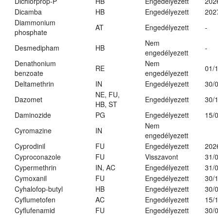
Dichlorprop-P
HB
Engedélyezett
202
Dicamba
HB
Engedélyezett
202
Diammonium
AT
Engedélyezett
-
phosphate
Nem
Desmedipham
HB
-
engedélyezett
Denathonium
Nem
RE
01/
benzoate
engedélyezett
Deltamethrin
IN
Engedélyezett
30/
NE, FU,
Dazomet
Engedélyezett
30/
HB, ST
Daminozide
PG
Engedélyezett
15/
Nem
Cyromazine
IN
engedélyezett
Cyprodinil
FU
Engedélyezett
202
Cyproconazole
FU
Visszavont
31/
Cypermethrin
IN, AC
Engedélyezett
31/
Cymoxanil
FU
Engedélyezett
30/
Cyhalofop-butyl
HB
Engedélyezett
30/
Cyflumetofen
AC
Engedélyezett
15/
Cyflufenamid
FU
Engedélyezett
30/