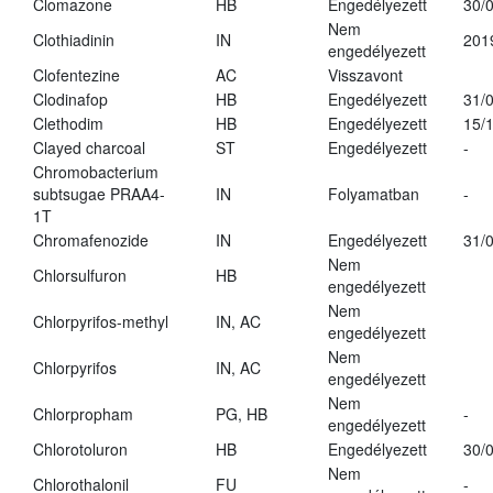
Clomazone
HB
Engedélyezett
30/
Nem
Clothiadinin
IN
201
engedélyezett
Clofentezine
AC
Visszavont
Clodinafop
HB
Engedélyezett
31/
Clethodim
HB
Engedélyezett
15/
Clayed charcoal
ST
Engedélyezett
-
Chromobacterium
subtsugae PRAA4-
IN
Folyamatban
-
1T
Chromafenozide
IN
Engedélyezett
31/
Nem
Chlorsulfuron
HB
engedélyezett
Nem
Chlorpyrifos-methyl
IN, AC
engedélyezett
Nem
Chlorpyrifos
IN, AC
engedélyezett
Nem
Chlorpropham
PG, HB
-
engedélyezett
Chlorotoluron
HB
Engedélyezett
30/
Nem
Chlorothalonil
FU
-