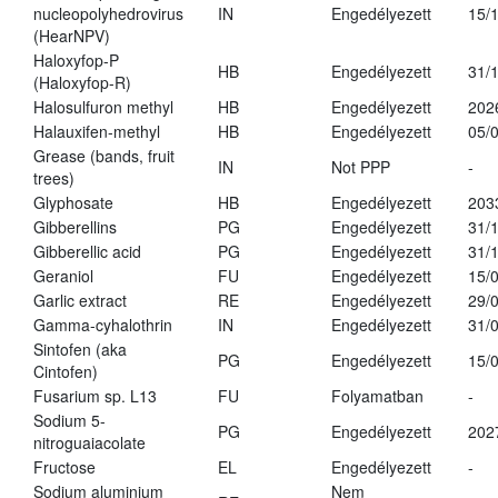
nucleopolyhedrovirus
IN
Engedélyezett
15/
(HearNPV)
Haloxyfop-P
HB
Engedélyezett
31/
(Haloxyfop-R)
Halosulfuron methyl
HB
Engedélyezett
202
Halauxifen-methyl
HB
Engedélyezett
05/
Grease (bands, fruit
IN
Not PPP
-
trees)
Glyphosate
HB
Engedélyezett
203
Gibberellins
PG
Engedélyezett
31/
Gibberellic acid
PG
Engedélyezett
31/
Geraniol
FU
Engedélyezett
15/
Garlic extract
RE
Engedélyezett
29/
Gamma-cyhalothrin
IN
Engedélyezett
31/
Sintofen (aka
PG
Engedélyezett
15/
Cintofen)
Fusarium sp. L13
FU
Folyamatban
-
Sodium 5-
PG
Engedélyezett
202
nitroguaiacolate
Fructose
EL
Engedélyezett
-
Sodium aluminium
Nem