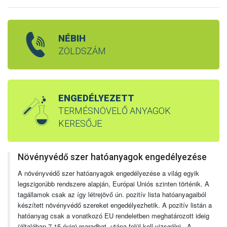
NÉBIH
ZÖLDSZÁM
ENGEDÉLYEZETT
TERMÉSNÖVELŐ ANYAGOK
KERESŐJE
Növényvédő szer hatóanyagok engedélyezése
A növényvédő szer hatóanyagok engedélyezése a világ egyik
legszigorúbb rendszere alapján, Európai Uniós szinten történik. A
tagállamok csak az így létrejövő ún. pozitív lista hatóanyagaiból
készített növényvédő szereket engedélyezhetik. A pozitív listán a
hatóanyag csak a vonatkozó EU rendeletben meghatározott ideig
(általában 7-15 évig) maradhat, utána felül kell vizsgálni. A