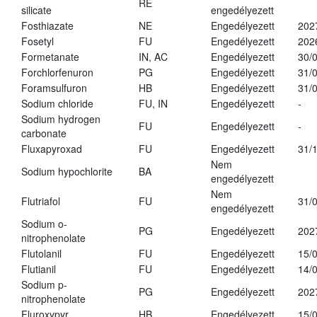
RE
silicate
engedélyezett
Fosthiazate
NE
Engedélyezett
202
Fosetyl
FU
Engedélyezett
202
Formetanate
IN, AC
Engedélyezett
30/
Forchlorfenuron
PG
Engedélyezett
31/
Foramsulfuron
HB
Engedélyezett
31/
Sodium chloride
FU, IN
Engedélyezett
-
Sodium hydrogen
FU
Engedélyezett
-
carbonate
Fluxapyroxad
FU
Engedélyezett
31/
Nem
Sodium hypochlorite
BA
engedélyezett
Nem
Flutriafol
FU
31/
engedélyezett
Sodium o-
PG
Engedélyezett
202
nitrophenolate
Flutolanil
FU
Engedélyezett
15/
Flutianil
FU
Engedélyezett
14/
Sodium p-
PG
Engedélyezett
202
nitrophenolate
Fluroxypyr
HB
Engedélyezett
15/