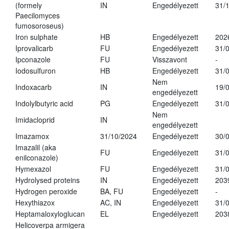
(formely
IN
Engedélyezett
31/
Paecilomyces
fumosoroseus)
Iron sulphate
HB
Engedélyezett
202
Iprovalicarb
FU
Engedélyezett
31/
Ipconazole
FU
Visszavont
-
Iodosulfuron
HB
Engedélyezett
31/
Nem
Indoxacarb
IN
19/
engedélyezett
Indolylbutyric acid
PG
Engedélyezett
31/
Nem
Imidacloprid
IN
engedélyezett
Imazamox
31/10/2024
Engedélyezett
30/
Imazalil (aka
FU
Engedélyezett
31/
enilconazole)
Hymexazol
FU
Engedélyezett
31/
Hydrolysed proteins
IN
Engedélyezett
203
Hydrogen peroxide
BA, FU
Engedélyezett
-
Hexythiazox
AC, IN
Engedélyezett
31/
Heptamaloxyloglucan
EL
Engedélyezett
203
Helicoverpa armigera