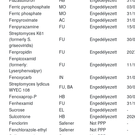
Flazasulfuron
HB
Engedélyezett
31/
Ferric pyrophosphate
MO
Engedélyezett
03/
Ferric phosphate
MO
Engedélyezett
31/
Fenpyroximate
AC
Engedélyezett
31/
Fenpyrazamine
FU
Engedélyezett
15/
Streptomyces K61
(formerly S.
FU
Engedélyezett
30/
griseoviridis)
Fenpropidin
FU
Engedélyezett
202
Fenpicoxamid
(formerly:
FU
Engedélyezett
11/
Lyserphenvalpyr)
Fenoxycarb
IN
Engedélyezett
31/
Streptomyces lydicus
FU, BA
Engedélyezett
30/
WYEC 108
Fenoxaprop-P
HB
Engedélyezett
30/
Fenhexamid
FU
Engedélyezett
31/
Sucrose
EL
Engedélyezett
-
Sulcotrione
HB
Engedélyezett
202
Fenclorim
Safener
Not PPP
-
Fenchlorazole-ethyl
Safener
Not PPP
-