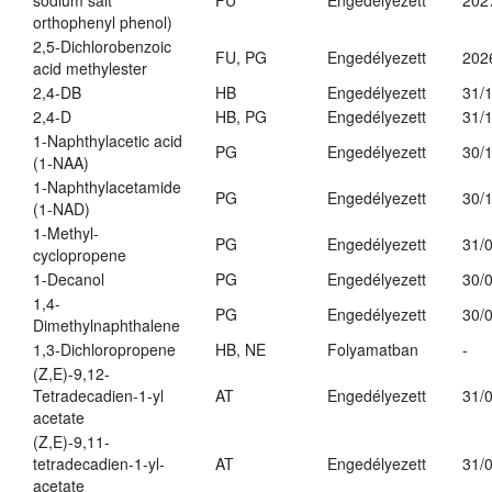
sodium salt
FU
Engedélyezett
202
orthophenyl phenol)
2,5-Dichlorobenzoic
FU, PG
Engedélyezett
202
acid methylester
2,4-DB
HB
Engedélyezett
31/
2,4-D
HB, PG
Engedélyezett
31/
1-Naphthylacetic acid
PG
Engedélyezett
30/
(1-NAA)
1-Naphthylacetamide
PG
Engedélyezett
30/
(1-NAD)
1-Methyl-
PG
Engedélyezett
31/
cyclopropene
1-Decanol
PG
Engedélyezett
30/
1,4-
PG
Engedélyezett
30/
Dimethylnaphthalene
1,3-Dichloropropene
HB, NE
Folyamatban
-
(Z,E)-9,12-
Tetradecadien-1-yl
AT
Engedélyezett
31/
acetate
(Z,E)-9,11-
tetradecadien-1-yl-
AT
Engedélyezett
31/
acetate