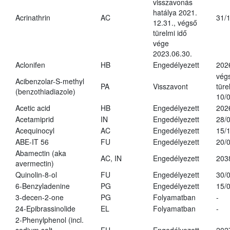
visszavonás
hatálya 2021.
Acrinathrin
AC
31/
12.31., végső
türelmi idő
vége
2023.06.30.
Aclonifen
HB
Engedélyezett
202
vég
Acibenzolar-S-methyl
PA
Visszavont
türe
(benzothiadiazole)
10/
Acetic acid
HB
Engedélyezett
202
Acetamiprid
IN
Engedélyezett
28/
Acequinocyl
AC
Engedélyezett
15/
ABE-IT 56
FU
Engedélyezett
20/
Abamectin (aka
AC, IN
Engedélyezett
203
avermectin)
Quinolin-8-ol
FU
Engedélyezett
30/
6-Benzyladenine
PG
Engedélyezett
15/
3-decen-2-one
PG
Folyamatban
-
24-Epibrassinolide
EL
Folyamatban
-
2-Phenylphenol (incl.