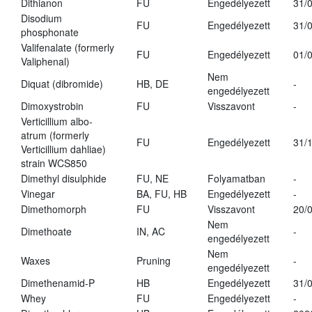
Dithianon
FU
Engedélyezett
31/
Disodium
FU
Engedélyezett
31/
phosphonate
Valifenalate (formerly
FU
Engedélyezett
01/
Valiphenal)
Nem
Diquat (dibromide)
HB, DE
-
engedélyezett
Dimoxystrobin
FU
Visszavont
-
Verticillium albo-
atrum (formerly
FU
Engedélyezett
31/
Verticillium dahliae)
strain WCS850
Dimethyl disulphide
FU, NE
Folyamatban
-
Vinegar
BA, FU, HB
Engedélyezett
-
Dimethomorph
FU
Visszavont
20/
Nem
Dimethoate
IN, AC
-
engedélyezett
Nem
Waxes
Pruning
-
engedélyezett
Dimethenamid-P
HB
Engedélyezett
31/
Whey
FU
Engedélyezett
-