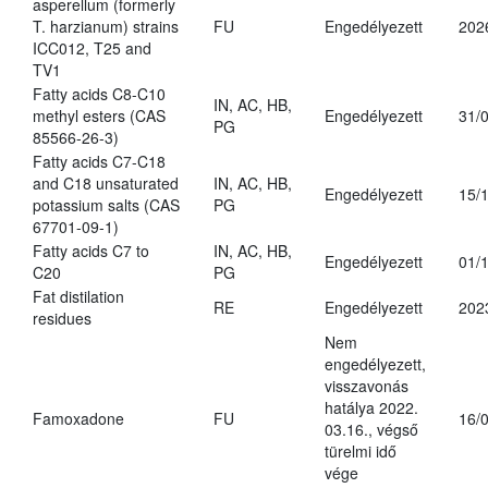
asperellum (formerly
T. harzianum) strains
FU
Engedélyezett
202
ICC012, T25 and
TV1
Fatty acids C8-C10
IN, AC, HB,
methyl esters (CAS
Engedélyezett
31/
PG
85566-26-3)
Fatty acids C7-C18
and C18 unsaturated
IN, AC, HB,
Engedélyezett
15/
potassium salts (CAS
PG
67701-09-1)
Fatty acids C7 to
IN, AC, HB,
Engedélyezett
01/
C20
PG
Fat distilation
RE
Engedélyezett
202
residues
Nem
engedélyezett,
visszavonás
hatálya 2022.
Famoxadone
FU
16/
03.16., végső
türelmi idő
vége