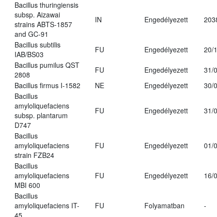
Bacillus thuringiensis
subsp. Aizawai
IN
Engedélyezett
203
strains ABTS-1857
and GC-91
Bacillus subtilis
FU
Engedélyezett
20/
IAB/BS03
Bacillus pumilus QST
FU
Engedélyezett
31/
2808
Bacillus firmus I-1582
NE
Engedélyezett
30/
Bacillus
amyloliquefaciens
FU
Engedélyezett
31/
subsp. plantarum
D747
Bacillus
amyloliquefaciens
FU
Engedélyezett
01/
strain FZB24
Bacillus
amyloliquefaciens
FU
Engedélyezett
16/
MBI 600
Bacillus
amyloliquefaciens IT-
FU
Folyamatban
-
45