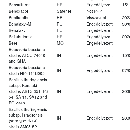
Bensulfuron
HB
Engedélyezett
15/
Benoxacor
Safener
Not PPP
-
Benfluralin
HB
Visszavont
202
Benalaxyl-M
FU
Engedélyezett
30/
Benalaxyl
FU
Engedélyezett
Beflubutamid
HB
Engedélyezett
202
Beer
MO
Engedélyezett
-
Beauveria bassiana
strains ATCC 74040
IN
Engedélyezett
15/
and GHA
Beauveria bassiana
IN
Engedélyezett
07/
strain NPP111B005
Bacillus thuringiensis
subsp. Kurstaki
strains ABTS 351, PB
IN
Engedélyezett
203
54, SA 11, SA12 and
EG 2348
Bacillus thuringiensis
subsp. Israeliensis
IN
Engedélyezett
203
(serotype H-14)
strain AM65-52