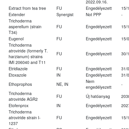
2022.09.16.
Extract from tea tree
FU
Engedélyezett
15/
Extender
Synergist
Not PPP
-
Trichoderma
asperellum (strain
FU
Engedélyezett
15/
T34)
Eugenol
FU
Engedélyezett
15/
Trichoderma
atroviride (formerly T.
FU
Engedélyezett
30/
harzianum) strains
IMI 206040 and T11
Etridiazole
FU
Engedélyezett
31/
Etoxazole
IN
Engedélyezett
31/
Nem
Ethoprophos
NE, IN
-
engedélyezett
Trichoderma
FU
Új hatóanyag
203
atroviride AGR2
Etofenprox
IN
Engedélyezett
202
Trichoderma
atroviride strain I-
FU
Engedélyezett
15/
1237