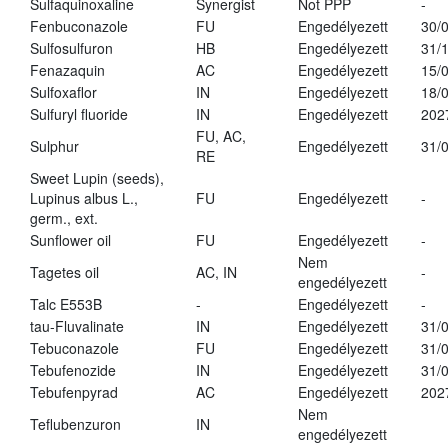
Sulfaquinoxaline
Synergist
Not PPP
-
Fenbuconazole
FU
Engedélyezett
30/
Sulfosulfuron
HB
Engedélyezett
31/
Fenazaquin
AC
Engedélyezett
15/
Sulfoxaflor
IN
Engedélyezett
18/
Sulfuryl fluoride
IN
Engedélyezett
202
FU, AC,
Sulphur
Engedélyezett
31/
RE
Sweet Lupin (seeds),
Lupinus albus L.,
FU
Engedélyezett
-
germ., ext.
Sunflower oil
FU
Engedélyezett
-
Nem
Tagetes oil
AC, IN
-
engedélyezett
Talc E553B
-
Engedélyezett
-
tau-Fluvalinate
IN
Engedélyezett
31/
Tebuconazole
FU
Engedélyezett
31/
Tebufenozide
IN
Engedélyezett
31/
Tebufenpyrad
AC
Engedélyezett
202
Nem
Teflubenzuron
IN
engedélyezett