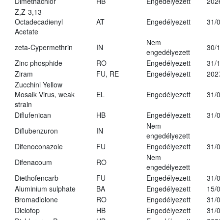
Dimethachlor
HB
Engedélyezett
202
Z,Z-3,13-
Octadecadienyl
AT
Engedélyezett
31/
Acetate
Nem
zeta-Cypermethrin
IN
30/
engedélyezett
Zinc phosphide
RO
Engedélyezett
31/
Ziram
FU, RE
Engedélyezett
202
Zucchini Yellow
Mosaik Virus, weak
EL
Engedélyezett
31/
strain
Diflufenican
HB
Engedélyezett
31/
Nem
Diflubenzuron
IN
engedélyezett
Difenoconazole
FU
Engedélyezett
31/
Nem
Difenacoum
RO
engedélyezett
Diethofencarb
FU
Engedélyezett
31/
Aluminium sulphate
BA
Engedélyezett
15/
Bromadiolone
RO
Engedélyezett
31/
Diclofop
HB
Engedélyezett
31/