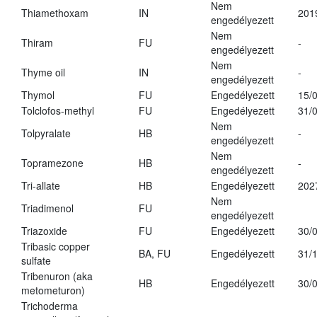
Nem
Thiamethoxam
IN
201
engedélyezett
Nem
Thiram
FU
-
engedélyezett
Nem
Thyme oil
IN
-
engedélyezett
Thymol
FU
Engedélyezett
15/
Tolclofos-methyl
FU
Engedélyezett
31/
Nem
Tolpyralate
HB
-
engedélyezett
Nem
Topramezone
HB
-
engedélyezett
Tri-allate
HB
Engedélyezett
202
Nem
Triadimenol
FU
engedélyezett
Triazoxide
FU
Engedélyezett
30/
Tribasic copper
BA, FU
Engedélyezett
31/
sulfate
Tribenuron (aka
HB
Engedélyezett
30/
metometuron)
Trichoderma