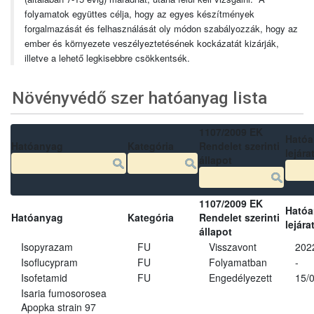
folyamatok együttes célja, hogy az egyes készítmények
forgalmazását és felhasználását oly módon szabályozzák, hogy az
ember és környezete veszélyeztetésének kockázatát kizárják,
illetve a lehető legkisebbre csökkentsék.
Növényvédő szer hatóanyag lista
1107/2009 EK
Ható
Hatóanyag
Kategória
Rendelet szerinti
lejára
állapot
1107/2009 EK
Ható
Hatóanyag
Kategória
Rendelet szerinti
lejára
állapot
Isopyrazam
FU
Visszavont
202
Isoflucypram
FU
Folyamatban
-
Isofetamid
FU
Engedélyezett
15/
Isaria fumosorosea
Apopka strain 97