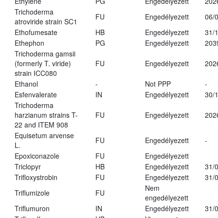
Ethylene
PG
Engedélyezett
202
Trichoderma
FU
Engedélyezett
06/
atroviride strain SC1
Ethofumesate
HB
Engedélyezett
31/
Ethephon
PG
Engedélyezett
203
Trichoderma gamsii
(formerly T. viride)
FU
Engedélyezett
202
strain ICC080
Ethanol
-
Not PPP
-
Esfenvalerate
IN
Engedélyezett
30/
Trichoderma
harzianum strains T-
FU
Engedélyezett
202
22 and ITEM 908
Equisetum arvense
FU
Engedélyezett
-
L.
Epoxiconazole
FU
Engedélyezett
Triclopyr
HB
Engedélyezett
31/
Trifloxystrobin
FU
Engedélyezett
31/
Nem
Triflumizole
FU
engedélyezett
Triflumuron
IN
Engedélyezett
31/