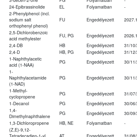
3-decen-2-one
PG
Folyamatban
-
24-Epibrassinolide
EL
Folyamatban
-
2-Phenylphenol (incl.
sodium salt
FU
Engedélyezett
2027.1
orthophenyl phenol)
2,5-Dichlorobenzoic
FU, PG
Engedélyezett
2026.
acid methylester
2,4-DB
HB
Engedélyezett
31/10
2,4-D
HB, PG
Engedélyezett
31/12
1-Naphthylacetic
PG
Engedélyezett
30/11
acid (1-NAA)
1-
Naphthylacetamide
PG
Engedélyezett
30/11
(1-NAD)
1-Methyl-
PG
Engedélyezett
31/07
cyclopropene
1-Decanol
PG
Engedélyezett
30/06
1,4-
PG
Engedélyezett
30/09
Dimethylnaphthalene
1,3-Dichloropropene
HB, NE
Folyamatban
-
(Z,E)-9,12-
Tetradecadien-1-yl
AT
Engedélyezett
31/08