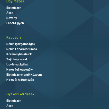
Ügyintézés
Élelmiszer
Állat
Növény
Labor/Egyéb
Kapcsolat
Nébih Igazgatóságok
Nébih Laboratóriumok
Kormányhivatalok
Sajtókapcsolat
Ügyfélszolgálat
Hatósági jogsegély
Élelmiszermentő Központ
Hírlevél feliratkozás
Gyakori kérdések
Élelmiszer
Állat