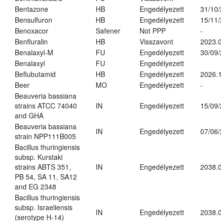
Bentazone
HB
Engedélyezett
31/10
Bensulfuron
HB
Engedélyezett
15/11
Benoxacor
Safener
Not PPP
-
Benfluralin
HB
Visszavont
2023.
Benalaxyl-M
FU
Engedélyezett
30/09
Benalaxyl
FU
Engedélyezett
Beflubutamid
HB
Engedélyezett
2026.
Beer
MO
Engedélyezett
-
Beauveria bassiana
strains ATCC 74040
IN
Engedélyezett
15/09
and GHA
Beauveria bassiana
IN
Engedélyezett
07/06
strain NPP111B005
Bacillus thuringiensis
subsp. Kurstaki
strains ABTS 351,
IN
Engedélyezett
2038.
PB 54, SA 11, SA12
and EG 2348
Bacillus thuringiensis
subsp. Israeliensis
IN
Engedélyezett
2038.
(serotype H-14)