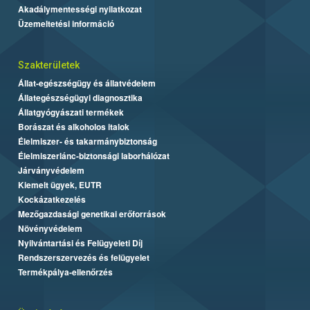
Akadálymentességi nyilatkozat
Üzemeltetési információ
Szakterületek
Állat-egészségügy és állatvédelem
Állategészségügyi diagnosztika
Állatgyógyászati termékek
Borászat és alkoholos italok
Élelmiszer- és takarmánybiztonság
Élelmiszerlánc-biztonsági laborhálózat
Járványvédelem
Kiemelt ügyek, EUTR
Kockázatkezelés
Mezőgazdasági genetikai erőforrások
Növényvédelem
Nyilvántartási és Felügyeleti Díj
Rendszerszervezés és felügyelet
Termékpálya-ellenőrzés