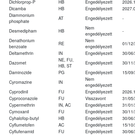
Dichlorprop-P
HB
Engedélyezett
2026.
Dicamba
HB
Engedélyezett
2027.0
Diammonium
AT
Engedélyezett
-
phosphate
Nem
Desmedipham
HB
-
engedélyezett
Denathonium
Nem
RE
01/12
benzoate
engedélyezett
Deltamethrin
IN
Engedélyezett
30/06
NE, FU,
Dazomet
Engedélyezett
30/11
HB, ST
Daminozide
PG
Engedélyezett
15/09
Nem
Cyromazine
IN
engedélyezett
Cyprodinil
FU
Engedélyezett
2026.
Cyproconazole
FU
Visszavont
31/05
Cypermethrin
IN, AC
Engedélyezett
31/01
Cymoxanil
FU
Engedélyezett
30/11
Cyhalofop-butyl
HB
Engedélyezett
30/06
Cyflumetofen
AC
Engedélyezett
15/10
Cyflufenamid
FU
Engedélyezett
30/06