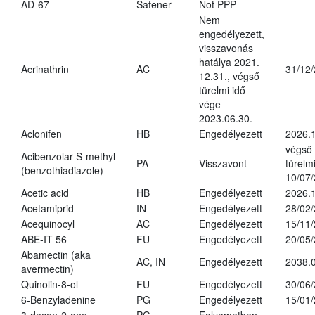
AD-67
Safener
Not PPP
-
Nem
engedélyezett,
visszavonás
hatálya 2021.
Acrinathrin
AC
31/12
12.31., végső
türelmi idő
vége
2023.06.30.
Aclonifen
HB
Engedélyezett
2026.
végső
Acibenzolar-S-methyl
PA
Visszavont
türelmi
(benzothiadiazole)
10/07
Acetic acid
HB
Engedélyezett
2026.1
Acetamiprid
IN
Engedélyezett
28/02
Acequinocyl
AC
Engedélyezett
15/11
ABE-IT 56
FU
Engedélyezett
20/05
Abamectin (aka
AC, IN
Engedélyezett
2038.
avermectin)
Quinolin-8-ol
FU
Engedélyezett
30/06
6-Benzyladenine
PG
Engedélyezett
15/01