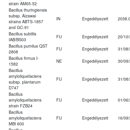
strain AM65-52
Bacillus thuringiensis
subsp. Aizawai
IN
Engedélyezett
2038.
strains ABTS-1857
and GC-91
Bacillus subtilis
FU
Engedélyezett
20/10
IAB/BS03
Bacillus pumilus QST
FU
Engedélyezett
31/08
2808
Bacillus firmus I-
NE
Engedélyezett
30/09
1582
Bacillus
amyloliquefaciens
FU
Engedélyezett
31/08
subsp. plantarum
D747
Bacillus
amyloliquefaciens
FU
Engedélyezett
01/06
strain FZB24
Bacillus
amyloliquefaciens
FU
Engedélyezett
16/09
MBI 600