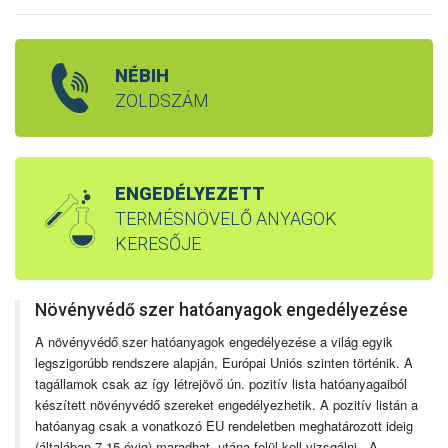
NÉBIH
ZÖLDSZÁM
ENGEDÉLYEZETT
TERMÉSNÖVELŐ ANYAGOK
KERESŐJE
Növényvédő szer hatóanyagok engedélyezése
A növényvédő szer hatóanyagok engedélyezése a világ egyik
legszigorúbb rendszere alapján, Európai Uniós szinten történik. A
tagállamok csak az így létrejövő ún. pozitív lista hatóanyagaiból
készített növényvédő szereket engedélyezhetik. A pozitív listán a
hatóanyag csak a vonatkozó EU rendeletben meghatározott ideig
(általában 7-15 évig) maradhat, utána felül kell vizsgálni. A