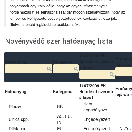
folyamatok együttes célja, hogy az egyes készítmények
forgalmazását és felhasználását oly módon szabályozzák, hogy az
ember és környezete veszélyeztetésének kockázatát kizárják,
illetve a lehető legkisebbre csökkentsék.
Növényvédő szer hatóanyag lista
1107/2009 EK
Hatóan
Hatóanyag
Kategória
Rendelet szerinti
lejárati 
állapot
1107/2009 EK
Hatóan
Hatóanyag
Kategória
Rendelet szerinti
lejárati 
állapot
Nem
Diuron
HB
engedélyezett
AC, FU,
Urtica spp.
Engedélyezett
-
IN
Dithianon
FU
Engedélyezett
31/01