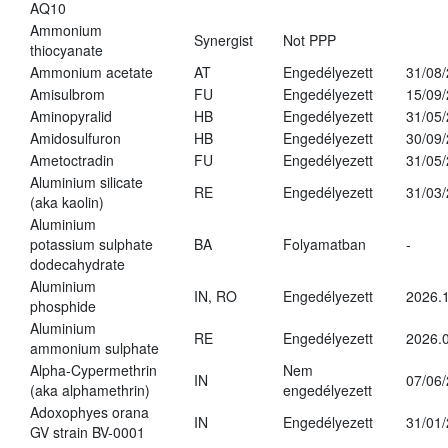
AQ10
Ammonium
Synergist
Not PPP
thiocyanate
Ammonium acetate
AT
Engedélyezett
31/08
Amisulbrom
FU
Engedélyezett
15/09
Aminopyralid
HB
Engedélyezett
31/05
Amidosulfuron
HB
Engedélyezett
30/09
Ametoctradin
FU
Engedélyezett
31/05
Aluminium silicate
RE
Engedélyezett
31/03
(aka kaolin)
Aluminium
potassium sulphate
BA
Folyamatban
-
dodecahydrate
Aluminium
IN, RO
Engedélyezett
2026.1
phosphide
Aluminium
RE
Engedélyezett
2026.0
ammonium sulphate
Alpha-Cypermethrin
Nem
IN
07/06
(aka alphamethrin)
engedélyezett
Adoxophyes orana
IN
Engedélyezett
31/01
GV strain BV-0001