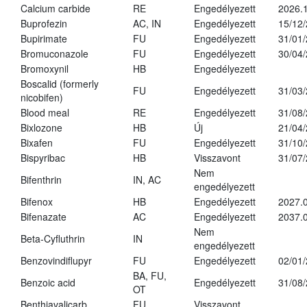
Calcium carbide
RE
Engedélyezett
2026.1
Buprofezin
AC, IN
Engedélyezett
15/12
Bupirimate
FU
Engedélyezett
31/01
Bromuconazole
FU
Engedélyezett
30/04
Bromoxynil
HB
Engedélyezett
Boscalid (formerly
FU
Engedélyezett
31/03
nicobifen)
Blood meal
RE
Engedélyezett
31/08
Bixlozone
HB
Új
21/04
Bixafen
FU
Engedélyezett
31/10
Bispyribac
HB
Visszavont
31/07
Nem
Bifenthrin
IN, AC
engedélyezett
Bifenox
HB
Engedélyezett
2027.0
Bifenazate
AC
Engedélyezett
2037.
Nem
Beta-Cyfluthrin
IN
engedélyezett
Benzovindiflupyr
FU
Engedélyezett
02/01
BA, FU,
Benzoic acid
Engedélyezett
31/08
OT
Benthiavalicarb
FU
Visszavont