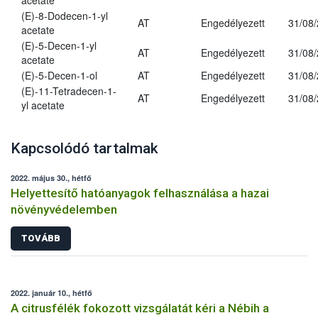
acetate
(E)-8-Dodecen-1-yl
AT
Engedélyezett
31/08
acetate
(E)-5-Decen-1-yl
AT
Engedélyezett
31/08
acetate
(E)-5-Decen-1-ol
AT
Engedélyezett
31/08
(E)-11-Tetradecen-1-
AT
Engedélyezett
31/08
yl acetate
Kapcsolódó tartalmak
2022. május 30., hétfő
Helyettesítő hatóanyagok felhasználása a hazai
növényvédelemben
TOVÁBB
2022. január 10., hétfő
A citrusfélék fokozott vizsgálatát kéri a Nébih a