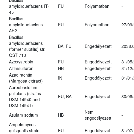
Bacillus
amyloliquefaciens IT-
FU
Folyamatban
-
45
Bacillus
amyloliquefaciens
FU
Folyamatban
27/09
AH2
Bacillus
amyloliquefaciens
BA, FU
Engedélyezett
2038.
(former subtilis) str.
QST 713
Azoxystrobin
FU
Engedélyezett
31/05
Azimsulfuron
HB
Engedélyezett
31/12
Azadirachtin
IN
Engedélyezett
31/01
(Margosa extract)
Aureobasidium
pullulans (strains
FU, BA
Engedélyezett
30/06
DSM 14940 and
DSM 14941)
Nem
Asulam sodium
HB
-
engedélyezett
Ampelomyces
quisqualis strain
FU
Engedélyezett
31/07