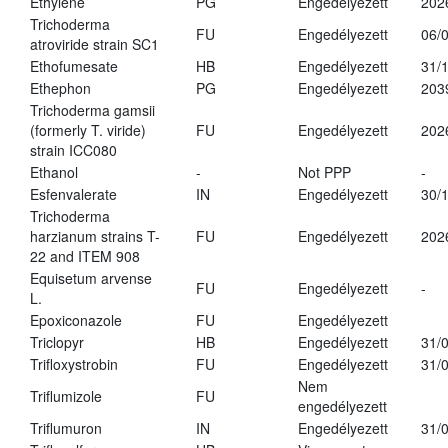
Ethylene
PG
Engedélyezett
202
Trichoderma
FU
Engedélyezett
06/
atroviride strain SC1
Ethofumesate
HB
Engedélyezett
31/
Ethephon
PG
Engedélyezett
203
Trichoderma gamsii
(formerly T. viride)
FU
Engedélyezett
202
strain ICC080
Ethanol
-
Not PPP
-
Esfenvalerate
IN
Engedélyezett
30/
Trichoderma
harzianum strains T-
FU
Engedélyezett
202
22 and ITEM 908
Equisetum arvense
FU
Engedélyezett
-
L.
Epoxiconazole
FU
Engedélyezett
Triclopyr
HB
Engedélyezett
31/
Trifloxystrobin
FU
Engedélyezett
31/
Nem
Triflumizole
FU
engedélyezett
Triflumuron
IN
Engedélyezett
31/