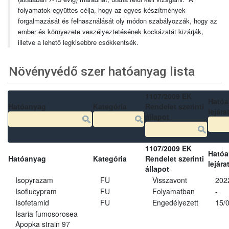
folyamatok együttes célja, hogy az egyes készítmények
forgalmazását és felhasználását oly módon szabályozzák, hogy az
ember és környezete veszélyeztetésének kockázatát kizárják,
illetve a lehető legkisebbre csökkentsék.
Növényvédő szer hatóanyag lista
1107/2009 EK
Ható
Hatóanyag
Kategória
Rendelet szerinti
lejára
állapot
1107/2009 EK
Ható
Hatóanyag
Kategória
Rendelet szerinti
lejára
állapot
Isopyrazam
FU
Visszavont
202
Isoflucypram
FU
Folyamatban
-
Isofetamid
FU
Engedélyezett
15/
Isaria fumosorosea
Apopka strain 97