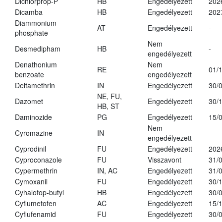
Dichlorprop-P
HB
Engedélyezett
202
Dicamba
HB
Engedélyezett
202
Diammonium
AT
Engedélyezett
-
phosphate
Nem
Desmedipham
HB
-
engedélyezett
Denathonium
Nem
RE
01/
benzoate
engedélyezett
Deltamethrin
IN
Engedélyezett
30/
NE, FU,
Dazomet
Engedélyezett
30/
HB, ST
Daminozide
PG
Engedélyezett
15/
Nem
Cyromazine
IN
engedélyezett
Cyprodinil
FU
Engedélyezett
202
Cyproconazole
FU
Visszavont
31/
Cypermethrin
IN, AC
Engedélyezett
31/
Cymoxanil
FU
Engedélyezett
30/
Cyhalofop-butyl
HB
Engedélyezett
30/
Cyflumetofen
AC
Engedélyezett
15/
Cyflufenamid
FU
Engedélyezett
30/