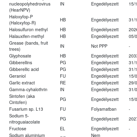
nucleopolyhedrovirus
IN
Engedélyezett
15/
(HearNPV)
Haloxyfop-P
HB
Engedélyezett
31/
(Haloxyfop-R)
Halosulfuron methyl
HB
Engedélyezett
202
Halauxifen-methyl
HB
Engedélyezett
05/
Grease (bands, fruit
IN
Not PPP
-
trees)
Glyphosate
HB
Engedélyezett
203
Gibberellins
PG
Engedélyezett
31/
Gibberellic acid
PG
Engedélyezett
31/
Geraniol
FU
Engedélyezett
15/
Garlic extract
RE
Engedélyezett
29/
Gamma-cyhalothrin
IN
Engedélyezett
31/
Sintofen (aka
PG
Engedélyezett
15/
Cintofen)
Fusarium sp. L13
FU
Folyamatban
-
Sodium 5-
PG
Engedélyezett
202
nitroguaiacolate
Fructose
EL
Engedélyezett
-
Sodium aluminium
Nem