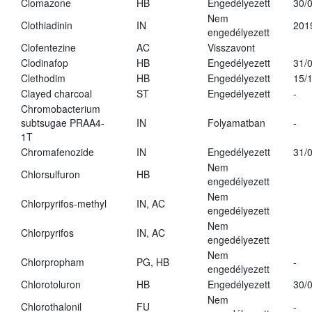
Clomazone
HB
Engedélyezett
30/
Nem
Clothiadinin
IN
201
engedélyezett
Clofentezine
AC
Visszavont
Clodinafop
HB
Engedélyezett
31/
Clethodim
HB
Engedélyezett
15/
Clayed charcoal
ST
Engedélyezett
-
Chromobacterium
subtsugae PRAA4-
IN
Folyamatban
-
1T
Chromafenozide
IN
Engedélyezett
31/
Nem
Chlorsulfuron
HB
engedélyezett
Nem
Chlorpyrifos-methyl
IN, AC
engedélyezett
Nem
Chlorpyrifos
IN, AC
engedélyezett
Nem
Chlorpropham
PG, HB
-
engedélyezett
Chlorotoluron
HB
Engedélyezett
30/
Nem
Chlorothalonil
FU
-