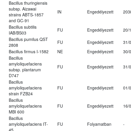
Bacillus thuringiensis
subsp. Aizawai
IN
Engedélyezett
203
strains ABTS-1857
and GC-91
Bacillus subtilis
FU
Engedélyezett
20/
IAB/BS03
Bacillus pumilus QST
FU
Engedélyezett
31/
2808
Bacillus firmus I-1582
NE
Engedélyezett
30/
Bacillus
amyloliquefaciens
FU
Engedélyezett
31/
subsp. plantarum
D747
Bacillus
amyloliquefaciens
FU
Engedélyezett
01/
strain FZB24
Bacillus
amyloliquefaciens
FU
Engedélyezett
16/
MBI 600
Bacillus
amyloliquefaciens IT-
FU
Folyamatban
-
45