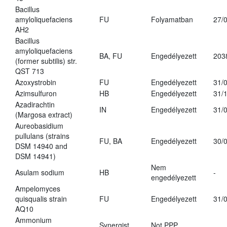
Bacillus
amyloliquefaciens
FU
Folyamatban
27/
AH2
Bacillus
amyloliquefaciens
BA, FU
Engedélyezett
203
(former subtilis) str.
QST 713
Azoxystrobin
FU
Engedélyezett
31/
Azimsulfuron
HB
Engedélyezett
31/
Azadirachtin
IN
Engedélyezett
31/
(Margosa extract)
Aureobasidium
pullulans (strains
FU, BA
Engedélyezett
30/
DSM 14940 and
DSM 14941)
Nem
Asulam sodium
HB
-
engedélyezett
Ampelomyces
quisqualis strain
FU
Engedélyezett
31/
AQ10
Ammonium
Synergist
Not PPP