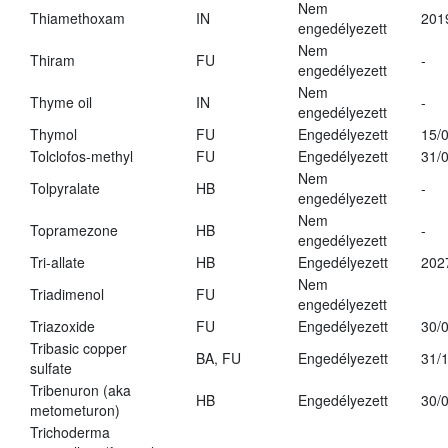
Nem
Thiamethoxam
IN
201
engedélyezett
Nem
Thiram
FU
-
engedélyezett
Nem
Thyme oil
IN
-
engedélyezett
Thymol
FU
Engedélyezett
15/
Tolclofos-methyl
FU
Engedélyezett
31/
Nem
Tolpyralate
HB
-
engedélyezett
Nem
Topramezone
HB
-
engedélyezett
Tri-allate
HB
Engedélyezett
202
Nem
Triadimenol
FU
engedélyezett
Triazoxide
FU
Engedélyezett
30/
Tribasic copper
BA, FU
Engedélyezett
31/
sulfate
Tribenuron (aka
HB
Engedélyezett
30/
metometuron)
Trichoderma