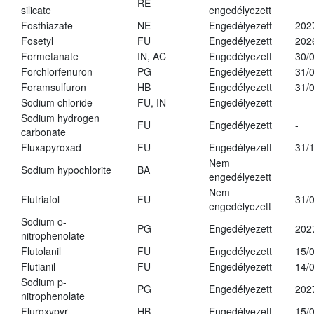
RE
silicate
engedélyezett
Fosthiazate
NE
Engedélyezett
202
Fosetyl
FU
Engedélyezett
202
Formetanate
IN, AC
Engedélyezett
30/
Forchlorfenuron
PG
Engedélyezett
31/
Foramsulfuron
HB
Engedélyezett
31/
Sodium chloride
FU, IN
Engedélyezett
-
Sodium hydrogen
FU
Engedélyezett
-
carbonate
Fluxapyroxad
FU
Engedélyezett
31/
Nem
Sodium hypochlorite
BA
engedélyezett
Nem
Flutriafol
FU
31/
engedélyezett
Sodium o-
PG
Engedélyezett
202
nitrophenolate
Flutolanil
FU
Engedélyezett
15/
Flutianil
FU
Engedélyezett
14/
Sodium p-
PG
Engedélyezett
202
nitrophenolate
Fluroxypyr
HB
Engedélyezett
15/