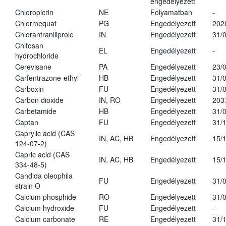
engedélyezett
Chloropicrin
NE
Folyamatban
-
Chlormequat
PG
Engedélyezett
202
Chlorantraniliprole
IN
Engedélyezett
31/
Chitosan
EL
Engedélyezett
-
hydrochloride
Cerevisane
PA
Engedélyezett
23/
Carfentrazone-ethyl
HB
Engedélyezett
31/
Carboxin
FU
Engedélyezett
31/
Carbon dioxide
IN, RO
Engedélyezett
203
Carbetamide
HB
Engedélyezett
31/
Captan
FU
Engedélyezett
31/
Caprylic acid (CAS
IN, AC, HB
Engedélyezett
15/
124-07-2)
Capric acid (CAS
IN, AC, HB
Engedélyezett
15/
334-48-5)
Candida oleophila
FU
Engedélyezett
31/
strain O
Calcium phosphide
RO
Engedélyezett
31/
Calcium hydroxide
FU
Engedélyezett
-
Calcium carbonate
RE
Engedélyezett
31/