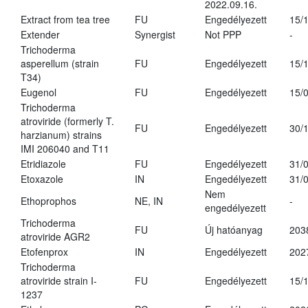
2022.09.16.
Extract from tea tree
FU
Engedélyezett
15/
Extender
Synergist
Not PPP
-
Trichoderma
asperellum (strain
FU
Engedélyezett
15/
T34)
Eugenol
FU
Engedélyezett
15/
Trichoderma
atroviride (formerly T.
FU
Engedélyezett
30/
harzianum) strains
IMI 206040 and T11
Etridiazole
FU
Engedélyezett
31/
Etoxazole
IN
Engedélyezett
31/
Nem
Ethoprophos
NE, IN
-
engedélyezett
Trichoderma
FU
Új hatóanyag
203
atroviride AGR2
Etofenprox
IN
Engedélyezett
202
Trichoderma
atroviride strain I-
FU
Engedélyezett
15/
1237