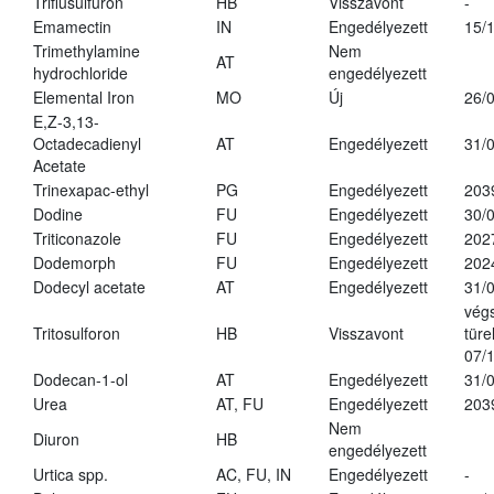
Triflusulfuron
HB
Visszavont
-
Emamectin
IN
Engedélyezett
15/
Trimethylamine
Nem
AT
hydrochloride
engedélyezett
Elemental Iron
MO
Új
26/
E,Z-3,13-
Octadecadienyl
AT
Engedélyezett
31/
Acetate
Trinexapac-ethyl
PG
Engedélyezett
203
Dodine
FU
Engedélyezett
30/
Triticonazole
FU
Engedélyezett
202
Dodemorph
FU
Engedélyezett
202
Dodecyl acetate
AT
Engedélyezett
31/
vég
Tritosulforon
HB
Visszavont
türe
07/
Dodecan-1-ol
AT
Engedélyezett
31/
Urea
AT, FU
Engedélyezett
203
Nem
Diuron
HB
engedélyezett
Urtica spp.
AC, FU, IN
Engedélyezett
-