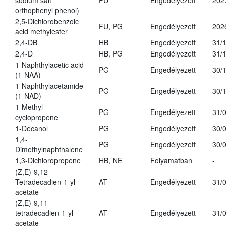
sodium salt
FU
Engedélyezett
202
orthophenyl phenol)
2,5-Dichlorobenzoic
FU, PG
Engedélyezett
202
acid methylester
2,4-DB
HB
Engedélyezett
31/
2,4-D
HB, PG
Engedélyezett
31/
1-Naphthylacetic acid
PG
Engedélyezett
30/
(1-NAA)
1-Naphthylacetamide
PG
Engedélyezett
30/
(1-NAD)
1-Methyl-
PG
Engedélyezett
31/
cyclopropene
1-Decanol
PG
Engedélyezett
30/
1,4-
PG
Engedélyezett
30/
Dimethylnaphthalene
1,3-Dichloropropene
HB, NE
Folyamatban
-
(Z,E)-9,12-
Tetradecadien-1-yl
AT
Engedélyezett
31/
acetate
(Z,E)-9,11-
tetradecadien-1-yl-
AT
Engedélyezett
31/
acetate