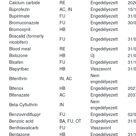
Calcium carbide
RE
Engedélyezett
202
Buprofezin
AC, IN
Engedélyezett
15/
Bupirimate
FU
Engedélyezett
31/
Bromuconazole
FU
Engedélyezett
30/
Bromoxynil
HB
Engedélyezett
Boscalid (formerly
FU
Engedélyezett
31/
nicobifen)
Blood meal
RE
Engedélyezett
31/
Bixlozone
HB
Új
21/
Bixafen
FU
Engedélyezett
31/
Bispyribac
HB
Visszavont
31/
Nem
Bifenthrin
IN, AC
engedélyezett
Bifenox
HB
Engedélyezett
202
Bifenazate
AC
Engedélyezett
203
Nem
Beta-Cyfluthrin
IN
engedélyezett
Benzovindiflupyr
FU
Engedélyezett
02/
Benzoic acid
BA, FU, OT
Engedélyezett
31/
Benthiavalicarb
FU
Visszavont
Bentazone
HB
Engedélyezett
31/