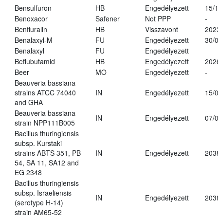
Bensulfuron
HB
Engedélyezett
15/
Benoxacor
Safener
Not PPP
-
Benfluralin
HB
Visszavont
202
Benalaxyl-M
FU
Engedélyezett
30/
Benalaxyl
FU
Engedélyezett
Beflubutamid
HB
Engedélyezett
202
Beer
MO
Engedélyezett
-
Beauveria bassiana
strains ATCC 74040
IN
Engedélyezett
15/
and GHA
Beauveria bassiana
IN
Engedélyezett
07/
strain NPP111B005
Bacillus thuringiensis
subsp. Kurstaki
strains ABTS 351, PB
IN
Engedélyezett
203
54, SA 11, SA12 and
EG 2348
Bacillus thuringiensis
subsp. Israeliensis
IN
Engedélyezett
203
(serotype H-14)
strain AM65-52