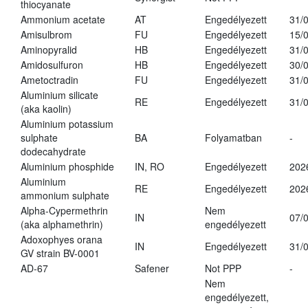
thiocyanate
Ammonium acetate
AT
Engedélyezett
31/
Amisulbrom
FU
Engedélyezett
15/
Aminopyralid
HB
Engedélyezett
31/
Amidosulfuron
HB
Engedélyezett
30/
Ametoctradin
FU
Engedélyezett
31/
Aluminium silicate
RE
Engedélyezett
31/
(aka kaolin)
Aluminium potassium
sulphate
BA
Folyamatban
-
dodecahydrate
Aluminium phosphide
IN, RO
Engedélyezett
202
Aluminium
RE
Engedélyezett
202
ammonium sulphate
Alpha-Cypermethrin
Nem
IN
07/
(aka alphamethrin)
engedélyezett
Adoxophyes orana
IN
Engedélyezett
31/
GV strain BV-0001
AD-67
Safener
Not PPP
-
Nem
engedélyezett,