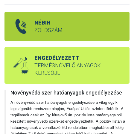
NÉBIH
ZÖLDSZÁM
ENGEDÉLYEZETT
TERMÉSNÖVELŐ ANYAGOK
KERESŐJE
Növényvédő szer hatóanyagok engedélyezése
A növényvédő szer hatóanyagok engedélyezése a világ egyik
legszigorúbb rendszere alapján, Európai Uniós szinten történik. A
tagállamok csak az így létrejövő ún. pozitív lista hatóanyagaiból
készített növényvédő szereket engedélyezhetik. A pozitív listán a
hatóanyag csak a vonatkozó EU rendeletben meghatározott ideig
(általában 7-15 évig) maradhat, utána felül kell vizsgálni. A