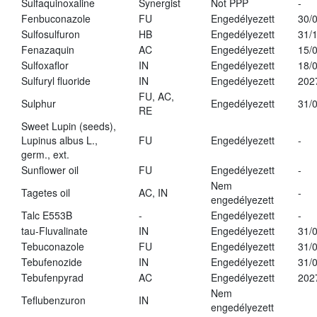
Sulfaquinoxaline
Synergist
Not PPP
-
Fenbuconazole
FU
Engedélyezett
30/
Sulfosulfuron
HB
Engedélyezett
31/
Fenazaquin
AC
Engedélyezett
15/
Sulfoxaflor
IN
Engedélyezett
18/
Sulfuryl fluoride
IN
Engedélyezett
202
FU, AC,
Sulphur
Engedélyezett
31/
RE
Sweet Lupin (seeds),
Lupinus albus L.,
FU
Engedélyezett
-
germ., ext.
Sunflower oil
FU
Engedélyezett
-
Nem
Tagetes oil
AC, IN
-
engedélyezett
Talc E553B
-
Engedélyezett
-
tau-Fluvalinate
IN
Engedélyezett
31/
Tebuconazole
FU
Engedélyezett
31/
Tebufenozide
IN
Engedélyezett
31/
Tebufenpyrad
AC
Engedélyezett
202
Nem
Teflubenzuron
IN
engedélyezett