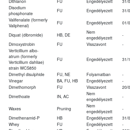
Dithianon
FU
Engedélyezett
31/
Disodium
FU
Engedélyezett
31/
phosphonate
Valifenalate (formerly
FU
Engedélyezett
01/
Valiphenal)
Nem
Diquat (dibromide)
HB, DE
-
engedélyezett
Dimoxystrobin
FU
Visszavont
-
Verticillium albo-
atrum (formerly
FU
Engedélyezett
31/
Verticillium dahliae)
strain WCS850
Dimethyl disulphide
FU, NE
Folyamatban
-
Vinegar
BA, FU, HB
Engedélyezett
-
Dimethomorph
FU
Visszavont
20/
Nem
Dimethoate
IN, AC
-
engedélyezett
Nem
Waxes
Pruning
-
engedélyezett
Dimethenamid-P
HB
Engedélyezett
31/
Whey
FU
Engedélyezett
-