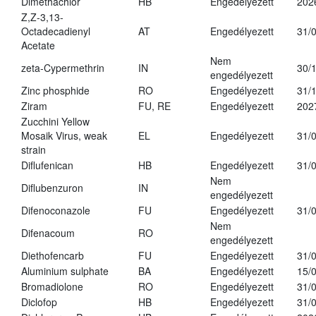
Dimethachlor
HB
Engedélyezett
202
Z,Z-3,13-
Octadecadienyl
AT
Engedélyezett
31/
Acetate
Nem
zeta-Cypermethrin
IN
30/
engedélyezett
Zinc phosphide
RO
Engedélyezett
31/
Ziram
FU, RE
Engedélyezett
202
Zucchini Yellow
Mosaik Virus, weak
EL
Engedélyezett
31/
strain
Diflufenican
HB
Engedélyezett
31/
Nem
Diflubenzuron
IN
engedélyezett
Difenoconazole
FU
Engedélyezett
31/
Nem
Difenacoum
RO
engedélyezett
Diethofencarb
FU
Engedélyezett
31/
Aluminium sulphate
BA
Engedélyezett
15/
Bromadiolone
RO
Engedélyezett
31/
Diclofop
HB
Engedélyezett
31/