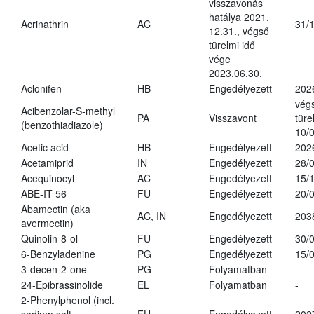
visszavonás
hatálya 2021.
Acrinathrin
AC
31/
12.31., végső
türelmi idő
vége
2023.06.30.
Aclonifen
HB
Engedélyezett
202
vég
Acibenzolar-S-methyl
PA
Visszavont
türe
(benzothiadiazole)
10/
Acetic acid
HB
Engedélyezett
202
Acetamiprid
IN
Engedélyezett
28/
Acequinocyl
AC
Engedélyezett
15/
ABE-IT 56
FU
Engedélyezett
20/
Abamectin (aka
AC, IN
Engedélyezett
203
avermectin)
Quinolin-8-ol
FU
Engedélyezett
30/
6-Benzyladenine
PG
Engedélyezett
15/
3-decen-2-one
PG
Folyamatban
-
24-Epibrassinolide
EL
Folyamatban
-
2-Phenylphenol (incl.