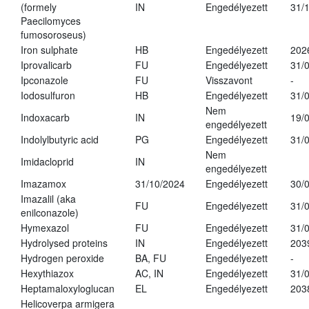
(formely
IN
Engedélyezett
31/
Paecilomyces
fumosoroseus)
Iron sulphate
HB
Engedélyezett
202
Iprovalicarb
FU
Engedélyezett
31/
Ipconazole
FU
Visszavont
-
Iodosulfuron
HB
Engedélyezett
31/
Nem
Indoxacarb
IN
19/
engedélyezett
Indolylbutyric acid
PG
Engedélyezett
31/
Nem
Imidacloprid
IN
engedélyezett
Imazamox
31/10/2024
Engedélyezett
30/
Imazalil (aka
FU
Engedélyezett
31/
enilconazole)
Hymexazol
FU
Engedélyezett
31/
Hydrolysed proteins
IN
Engedélyezett
203
Hydrogen peroxide
BA, FU
Engedélyezett
-
Hexythiazox
AC, IN
Engedélyezett
31/
Heptamaloxyloglucan
EL
Engedélyezett
203
Helicoverpa armigera