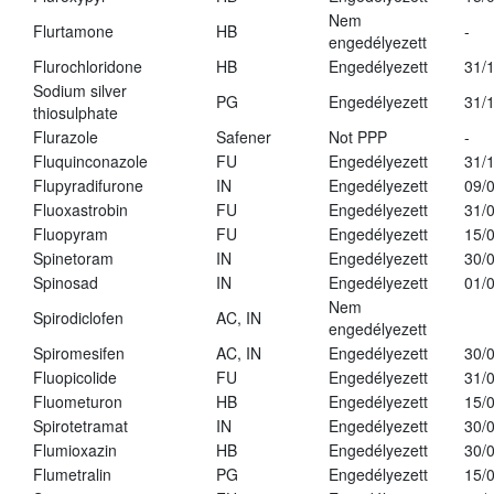
Nem
Flurtamone
HB
-
engedélyezett
Flurochloridone
HB
Engedélyezett
31/
Sodium silver
PG
Engedélyezett
31/
thiosulphate
Flurazole
Safener
Not PPP
-
Fluquinconazole
FU
Engedélyezett
31/
Flupyradifurone
IN
Engedélyezett
09/
Fluoxastrobin
FU
Engedélyezett
31/
Fluopyram
FU
Engedélyezett
15/
Spinetoram
IN
Engedélyezett
30/
Spinosad
IN
Engedélyezett
01/
Nem
Spirodiclofen
AC, IN
engedélyezett
Spiromesifen
AC, IN
Engedélyezett
30/
Fluopicolide
FU
Engedélyezett
31/
Fluometuron
HB
Engedélyezett
15/
Spirotetramat
IN
Engedélyezett
30/
Flumioxazin
HB
Engedélyezett
30/
Flumetralin
PG
Engedélyezett
15/