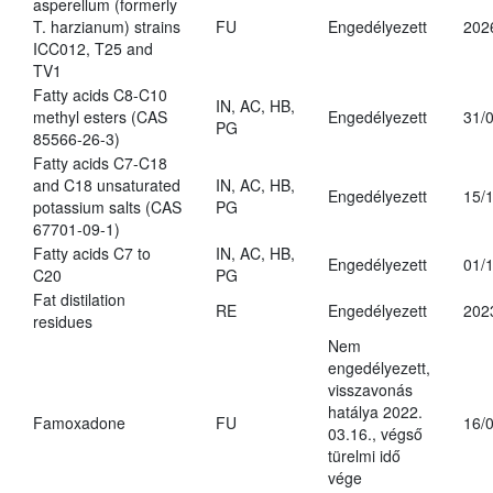
asperellum (formerly
T. harzianum) strains
FU
Engedélyezett
202
ICC012, T25 and
TV1
Fatty acids C8-C10
IN, AC, HB,
methyl esters (CAS
Engedélyezett
31/
PG
85566-26-3)
Fatty acids C7-C18
and C18 unsaturated
IN, AC, HB,
Engedélyezett
15/
potassium salts (CAS
PG
67701-09-1)
Fatty acids C7 to
IN, AC, HB,
Engedélyezett
01/
C20
PG
Fat distilation
RE
Engedélyezett
202
residues
Nem
engedélyezett,
visszavonás
hatálya 2022.
Famoxadone
FU
16/
03.16., végső
türelmi idő
vége