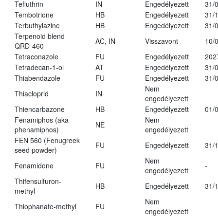
Tefluthrin
IN
Engedélyezett
31/
Tembotrione
HB
Engedélyezett
31/
Terbuthylazine
HB
Engedélyezett
31/
Terpenoid blend
AC, IN
Visszavont
10/
QRD-460
Tetraconazole
FU
Engedélyezett
202
Tetradecan-1-ol
AT
Engedélyezett
31/
Thiabendazole
FU
Engedélyezett
31/
Nem
Thiacloprid
IN
engedélyezett
Thiencarbazone
HB
Engedélyezett
01/
Fenamiphos (aka
Nem
NE
phenamiphos)
engedélyezett
FEN 560 (Fenugreek
FU
Engedélyezett
31/
seed powder)
Nem
Fenamidone
FU
-
engedélyezett
Thifensulfuron-
HB
Engedélyezett
31/
methyl
Nem
Thiophanate-methyl
FU
engedélyezett