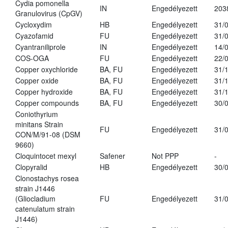
Cydia pomonella
IN
Engedélyezett
203
Granulovirus (CpGV)
Cycloxydim
HB
Engedélyezett
31/
Cyazofamid
FU
Engedélyezett
31/
Cyantraniliprole
IN
Engedélyezett
14/
COS-OGA
FU
Engedélyezett
22/
Copper oxychloride
BA, FU
Engedélyezett
31/
Copper oxide
BA, FU
Engedélyezett
31/
Copper hydroxide
BA, FU
Engedélyezett
31/
Copper compounds
BA, FU
Engedélyezett
30/
Coniothyrium
minitans Strain
FU
Engedélyezett
31/
CON/M/91-08 (DSM
9660)
Cloquintocet mexyl
Safener
Not PPP
-
Clopyralid
HB
Engedélyezett
30/
Clonostachys rosea
strain J1446
(Gliocladium
FU
Engedélyezett
31/
catenulatum strain
J1446)