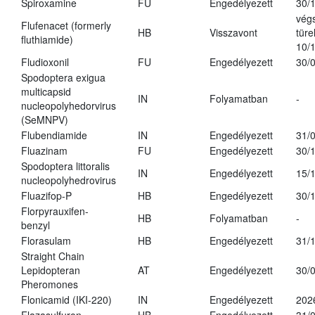
Spiroxamine
FU
Engedélyezett
30/
vég
Flufenacet (formerly
HB
Visszavont
türe
fluthiamide)
10/
Fludioxonil
FU
Engedélyezett
30/
Spodoptera exigua
multicapsid
IN
Folyamatban
-
nucleopolyhedorvirus
(SeMNPV)
Flubendiamide
IN
Engedélyezett
31/
Fluazinam
FU
Engedélyezett
30/
Spodoptera littoralis
IN
Engedélyezett
15/
nucleopolyhedrovirus
Fluazifop-P
HB
Engedélyezett
30/
Florpyrauxifen-
HB
Folyamatban
-
benzyl
Florasulam
HB
Engedélyezett
31/
Straight Chain
Lepidopteran
AT
Engedélyezett
30/
Pheromones
Flonicamid (IKI-220)
IN
Engedélyezett
202