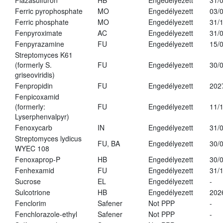
Flazasulfuron
HB
Engedélyezett
31/
Ferric pyrophosphate
MO
Engedélyezett
03/
Ferric phosphate
MO
Engedélyezett
31/
Fenpyroximate
AC
Engedélyezett
31/
Fenpyrazamine
FU
Engedélyezett
15/
Streptomyces K61
(formerly S.
FU
Engedélyezett
30/
griseoviridis)
Fenpropidin
FU
Engedélyezett
202
Fenpicoxamid
(formerly:
FU
Engedélyezett
11/
Lyserphenvalpyr)
Fenoxycarb
IN
Engedélyezett
31/
Streptomyces lydicus
FU, BA
Engedélyezett
30/
WYEC 108
Fenoxaprop-P
HB
Engedélyezett
30/
Fenhexamid
FU
Engedélyezett
31/
Sucrose
EL
Engedélyezett
-
Sulcotrione
HB
Engedélyezett
202
Fenclorim
Safener
Not PPP
-
Fenchlorazole-ethyl
Safener
Not PPP
-