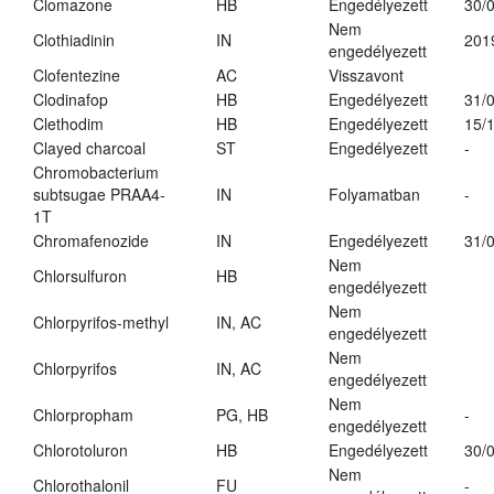
Clomazone
HB
Engedélyezett
30/
Nem
Clothiadinin
IN
201
engedélyezett
Clofentezine
AC
Visszavont
Clodinafop
HB
Engedélyezett
31/
Clethodim
HB
Engedélyezett
15/
Clayed charcoal
ST
Engedélyezett
-
Chromobacterium
subtsugae PRAA4-
IN
Folyamatban
-
1T
Chromafenozide
IN
Engedélyezett
31/
Nem
Chlorsulfuron
HB
engedélyezett
Nem
Chlorpyrifos-methyl
IN, AC
engedélyezett
Nem
Chlorpyrifos
IN, AC
engedélyezett
Nem
Chlorpropham
PG, HB
-
engedélyezett
Chlorotoluron
HB
Engedélyezett
30/
Nem
Chlorothalonil
FU
-