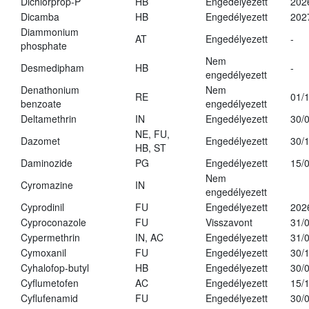
Dichlorprop-P
HB
Engedélyezett
202
Dicamba
HB
Engedélyezett
202
Diammonium
AT
Engedélyezett
-
phosphate
Nem
Desmedipham
HB
-
engedélyezett
Denathonium
Nem
RE
01/
benzoate
engedélyezett
Deltamethrin
IN
Engedélyezett
30/
NE, FU,
Dazomet
Engedélyezett
30/
HB, ST
Daminozide
PG
Engedélyezett
15/
Nem
Cyromazine
IN
engedélyezett
Cyprodinil
FU
Engedélyezett
202
Cyproconazole
FU
Visszavont
31/
Cypermethrin
IN, AC
Engedélyezett
31/
Cymoxanil
FU
Engedélyezett
30/
Cyhalofop-butyl
HB
Engedélyezett
30/
Cyflumetofen
AC
Engedélyezett
15/
Cyflufenamid
FU
Engedélyezett
30/