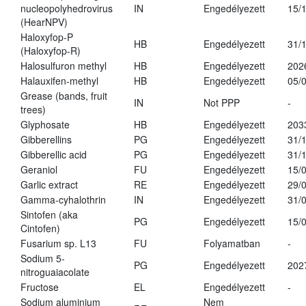
nucleopolyhedrovirus
IN
Engedélyezett
15/
(HearNPV)
Haloxyfop-P
HB
Engedélyezett
31/
(Haloxyfop-R)
Halosulfuron methyl
HB
Engedélyezett
202
Halauxifen-methyl
HB
Engedélyezett
05/
Grease (bands, fruit
IN
Not PPP
-
trees)
Glyphosate
HB
Engedélyezett
203
Gibberellins
PG
Engedélyezett
31/
Gibberellic acid
PG
Engedélyezett
31/
Geraniol
FU
Engedélyezett
15/
Garlic extract
RE
Engedélyezett
29/
Gamma-cyhalothrin
IN
Engedélyezett
31/
Sintofen (aka
PG
Engedélyezett
15/
Cintofen)
Fusarium sp. L13
FU
Folyamatban
-
Sodium 5-
PG
Engedélyezett
202
nitroguaiacolate
Fructose
EL
Engedélyezett
-
Sodium aluminium
Nem