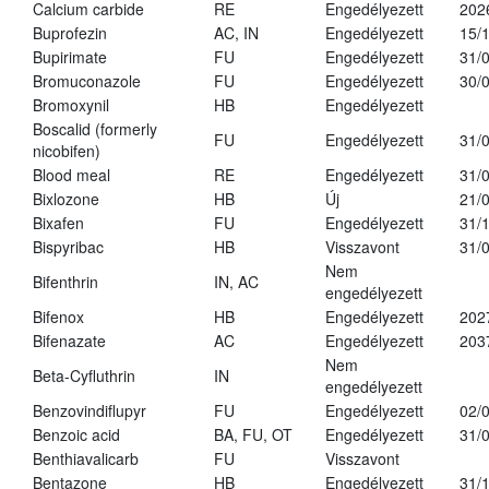
Calcium carbide
RE
Engedélyezett
202
Buprofezin
AC, IN
Engedélyezett
15/
Bupirimate
FU
Engedélyezett
31/
Bromuconazole
FU
Engedélyezett
30/
Bromoxynil
HB
Engedélyezett
Boscalid (formerly
FU
Engedélyezett
31/
nicobifen)
Blood meal
RE
Engedélyezett
31/
Bixlozone
HB
Új
21/
Bixafen
FU
Engedélyezett
31/
Bispyribac
HB
Visszavont
31/
Nem
Bifenthrin
IN, AC
engedélyezett
Bifenox
HB
Engedélyezett
202
Bifenazate
AC
Engedélyezett
203
Nem
Beta-Cyfluthrin
IN
engedélyezett
Benzovindiflupyr
FU
Engedélyezett
02/
Benzoic acid
BA, FU, OT
Engedélyezett
31/
Benthiavalicarb
FU
Visszavont
Bentazone
HB
Engedélyezett
31/