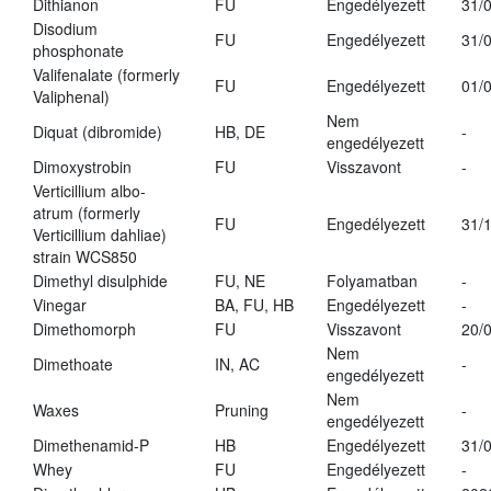
Dithianon
FU
Engedélyezett
31/
Disodium
FU
Engedélyezett
31/
phosphonate
Valifenalate (formerly
FU
Engedélyezett
01/
Valiphenal)
Nem
Diquat (dibromide)
HB, DE
-
engedélyezett
Dimoxystrobin
FU
Visszavont
-
Verticillium albo-
atrum (formerly
FU
Engedélyezett
31/
Verticillium dahliae)
strain WCS850
Dimethyl disulphide
FU, NE
Folyamatban
-
Vinegar
BA, FU, HB
Engedélyezett
-
Dimethomorph
FU
Visszavont
20/
Nem
Dimethoate
IN, AC
-
engedélyezett
Nem
Waxes
Pruning
-
engedélyezett
Dimethenamid-P
HB
Engedélyezett
31/
Whey
FU
Engedélyezett
-