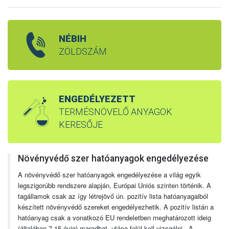
NÉBIH
ZÖLDSZÁM
ENGEDÉLYEZETT
TERMÉSNÖVELŐ ANYAGOK
KERESŐJE
Növényvédő szer hatóanyagok engedélyezése
A növényvédő szer hatóanyagok engedélyezése a világ egyik
legszigorúbb rendszere alapján, Európai Uniós szinten történik. A
tagállamok csak az így létrejövő ún. pozitív lista hatóanyagaiból
készített növényvédő szereket engedélyezhetik. A pozitív listán a
hatóanyag csak a vonatkozó EU rendeletben meghatározott ideig
(általában 7-15 évig) maradhat, utána felül kell vizsgálni. A