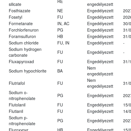
RE
silicate
engedélyezett
Fosthiazate
NE
Engedélyezett
202
Fosetyl
FU
Engedélyezett
202
Formetanate
IN, AC
Engedélyezett
30/
Forchlorfenuron
PG
Engedélyezett
31/
Foramsulfuron
HB
Engedélyezett
31/
Sodium chloride
FU, IN
Engedélyezett
-
Sodium hydrogen
FU
Engedélyezett
-
carbonate
Fluxapyroxad
FU
Engedélyezett
31/
Nem
Sodium hypochlorite
BA
engedélyezett
Nem
Flutriafol
FU
31/
engedélyezett
Sodium o-
PG
Engedélyezett
202
nitrophenolate
Flutolanil
FU
Engedélyezett
15/
Flutianil
FU
Engedélyezett
14/
Sodium p-
PG
Engedélyezett
202
nitrophenolate
Fluroxypyr
HB
Engedélyezett
15/