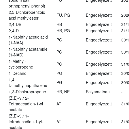
sodium salt
FU
Engedélyezett
202
orthophenyl phenol)
2,5-Dichlorobenzoic
FU, PG
Engedélyezett
202
acid methylester
2,4-DB
HB
Engedélyezett
31/
2,4-D
HB, PG
Engedélyezett
31/
1-Naphthylacetic acid
PG
Engedélyezett
30/
(1-NAA)
1-Naphthylacetamide
PG
Engedélyezett
30/
(1-NAD)
1-Methyl-
PG
Engedélyezett
31/
cyclopropene
1-Decanol
PG
Engedélyezett
30/
1,4-
PG
Engedélyezett
30/
Dimethylnaphthalene
1,3-Dichloropropene
HB, NE
Folyamatban
-
(Z,E)-9,12-
Tetradecadien-1-yl
AT
Engedélyezett
31/
acetate
(Z,E)-9,11-
tetradecadien-1-yl-
AT
Engedélyezett
31/
acetate