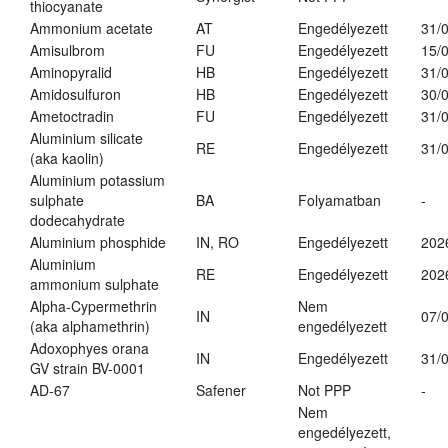
thiocyanate
Ammonium acetate
AT
Engedélyezett
31/
Amisulbrom
FU
Engedélyezett
15/
Aminopyralid
HB
Engedélyezett
31/
Amidosulfuron
HB
Engedélyezett
30/
Ametoctradin
FU
Engedélyezett
31/
Aluminium silicate
RE
Engedélyezett
31/
(aka kaolin)
Aluminium potassium
sulphate
BA
Folyamatban
-
dodecahydrate
Aluminium phosphide
IN, RO
Engedélyezett
202
Aluminium
RE
Engedélyezett
202
ammonium sulphate
Alpha-Cypermethrin
Nem
IN
07/
(aka alphamethrin)
engedélyezett
Adoxophyes orana
IN
Engedélyezett
31/
GV strain BV-0001
AD-67
Safener
Not PPP
-
Nem
engedélyezett,