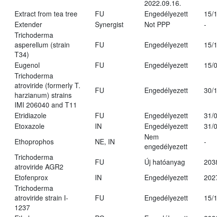
2022.09.16.
Extract from tea tree
FU
Engedélyezett
15/
Extender
Synergist
Not PPP
-
Trichoderma
asperellum (strain
FU
Engedélyezett
15/
T34)
Eugenol
FU
Engedélyezett
15/
Trichoderma
atroviride (formerly T.
FU
Engedélyezett
30/
harzianum) strains
IMI 206040 and T11
Etridiazole
FU
Engedélyezett
31/
Etoxazole
IN
Engedélyezett
31/
Nem
Ethoprophos
NE, IN
-
engedélyezett
Trichoderma
FU
Új hatóanyag
203
atroviride AGR2
Etofenprox
IN
Engedélyezett
202
Trichoderma
atroviride strain I-
FU
Engedélyezett
15/
1237