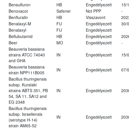
Bensulfuron
HB
Engedélyezett
15/
Benoxacor
Safener
Not PPP
-
Benfluralin
HB
Visszavont
202
Benalaxyl-M
FU
Engedélyezett
30/
Benalaxyl
FU
Engedélyezett
Beflubutamid
HB
Engedélyezett
202
Beer
MO
Engedélyezett
-
Beauveria bassiana
strains ATCC 74040
IN
Engedélyezett
15/
and GHA
Beauveria bassiana
IN
Engedélyezett
07/
strain NPP111B005
Bacillus thuringiensis
subsp. Kurstaki
strains ABTS 351, PB
IN
Engedélyezett
203
54, SA 11, SA12 and
EG 2348
Bacillus thuringiensis
subsp. Israeliensis
IN
Engedélyezett
203
(serotype H-14)
strain AM65-52