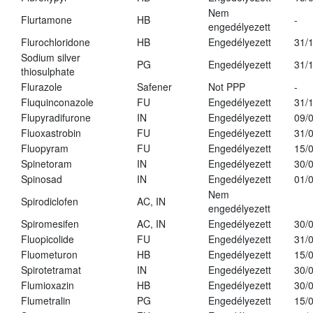
Nem
Flurtamone
HB
-
engedélyezett
Flurochloridone
HB
Engedélyezett
31/
Sodium silver
PG
Engedélyezett
31/
thiosulphate
Flurazole
Safener
Not PPP
-
Fluquinconazole
FU
Engedélyezett
31/
Flupyradifurone
IN
Engedélyezett
09/
Fluoxastrobin
FU
Engedélyezett
31/
Fluopyram
FU
Engedélyezett
15/
Spinetoram
IN
Engedélyezett
30/
Spinosad
IN
Engedélyezett
01/
Nem
Spirodiclofen
AC, IN
engedélyezett
Spiromesifen
AC, IN
Engedélyezett
30/
Fluopicolide
FU
Engedélyezett
31/
Fluometuron
HB
Engedélyezett
15/
Spirotetramat
IN
Engedélyezett
30/
Flumioxazin
HB
Engedélyezett
30/
Flumetralin
PG
Engedélyezett
15/