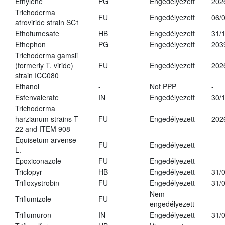
Ethylene
PG
Engedélyezett
202
Trichoderma
FU
Engedélyezett
06/
atroviride strain SC1
Ethofumesate
HB
Engedélyezett
31/
Ethephon
PG
Engedélyezett
203
Trichoderma gamsii
(formerly T. viride)
FU
Engedélyezett
202
strain ICC080
Ethanol
-
Not PPP
-
Esfenvalerate
IN
Engedélyezett
30/
Trichoderma
harzianum strains T-
FU
Engedélyezett
202
22 and ITEM 908
Equisetum arvense
FU
Engedélyezett
-
L.
Epoxiconazole
FU
Engedélyezett
Triclopyr
HB
Engedélyezett
31/
Trifloxystrobin
FU
Engedélyezett
31/
Nem
Triflumizole
FU
engedélyezett
Triflumuron
IN
Engedélyezett
31/