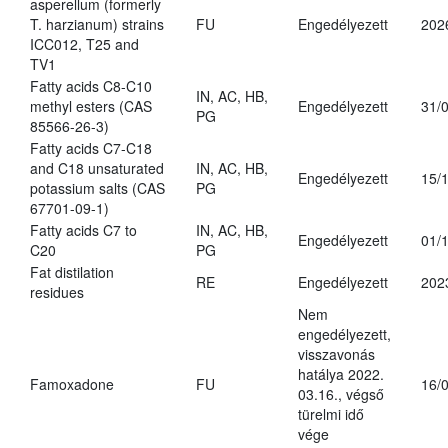
asperellum (formerly
T. harzianum) strains
FU
Engedélyezett
202
ICC012, T25 and
TV1
Fatty acids C8-C10
IN, AC, HB,
methyl esters (CAS
Engedélyezett
31/
PG
85566-26-3)
Fatty acids C7-C18
and C18 unsaturated
IN, AC, HB,
Engedélyezett
15/
potassium salts (CAS
PG
67701-09-1)
Fatty acids C7 to
IN, AC, HB,
Engedélyezett
01/
C20
PG
Fat distilation
RE
Engedélyezett
202
residues
Nem
engedélyezett,
visszavonás
hatálya 2022.
Famoxadone
FU
16/
03.16., végső
türelmi idő
vége