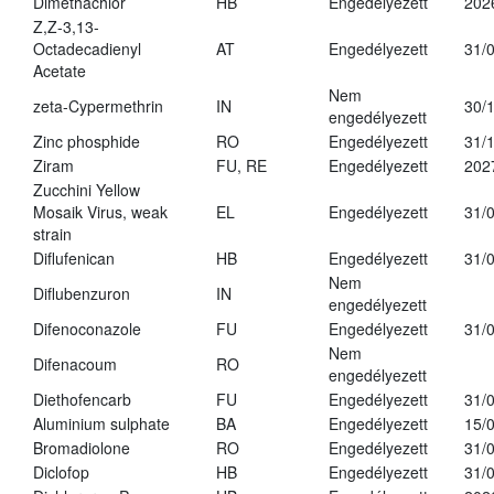
Dimethachlor
HB
Engedélyezett
202
Z,Z-3,13-
Octadecadienyl
AT
Engedélyezett
31/
Acetate
Nem
zeta-Cypermethrin
IN
30/
engedélyezett
Zinc phosphide
RO
Engedélyezett
31/
Ziram
FU, RE
Engedélyezett
202
Zucchini Yellow
Mosaik Virus, weak
EL
Engedélyezett
31/
strain
Diflufenican
HB
Engedélyezett
31/
Nem
Diflubenzuron
IN
engedélyezett
Difenoconazole
FU
Engedélyezett
31/
Nem
Difenacoum
RO
engedélyezett
Diethofencarb
FU
Engedélyezett
31/
Aluminium sulphate
BA
Engedélyezett
15/
Bromadiolone
RO
Engedélyezett
31/
Diclofop
HB
Engedélyezett
31/