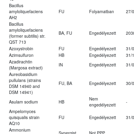
Bacillus
amyloliquefaciens
FU
Folyamatban
27/
AH2
Bacillus
amyloliquefaciens
BA, FU
Engedélyezett
203
(former subtilis) str.
QST 713
Azoxystrobin
FU
Engedélyezett
31/
Azimsulfuron
HB
Engedélyezett
31/
Azadirachtin
IN
Engedélyezett
31/
(Margosa extract)
Aureobasidium
pullulans (strains
FU, BA
Engedélyezett
30/
DSM 14940 and
DSM 14941)
Nem
Asulam sodium
HB
-
engedélyezett
Ampelomyces
quisqualis strain
FU
Engedélyezett
31/
AQ10
Ammonium
Synergist
Not PPP