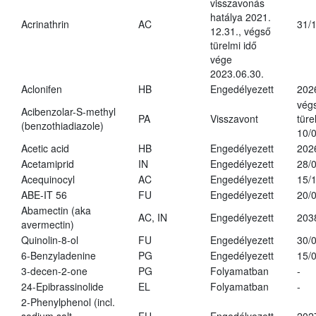
visszavonás
hatálya 2021.
Acrinathrin
AC
31/
12.31., végső
türelmi idő
vége
2023.06.30.
Aclonifen
HB
Engedélyezett
202
vég
Acibenzolar-S-methyl
PA
Visszavont
türe
(benzothiadiazole)
10/
Acetic acid
HB
Engedélyezett
202
Acetamiprid
IN
Engedélyezett
28/
Acequinocyl
AC
Engedélyezett
15/
ABE-IT 56
FU
Engedélyezett
20/
Abamectin (aka
AC, IN
Engedélyezett
203
avermectin)
Quinolin-8-ol
FU
Engedélyezett
30/
6-Benzyladenine
PG
Engedélyezett
15/
3-decen-2-one
PG
Folyamatban
-
24-Epibrassinolide
EL
Folyamatban
-
2-Phenylphenol (incl.