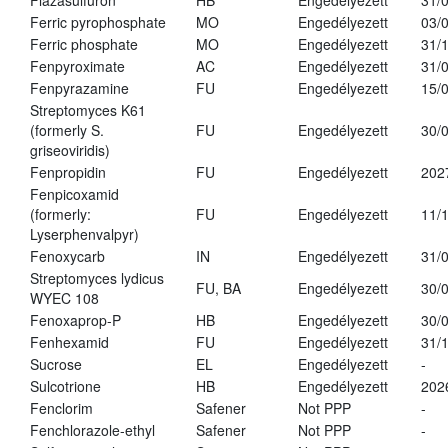
Flazasulfuron
HB
Engedélyezett
31/
Ferric pyrophosphate
MO
Engedélyezett
03/
Ferric phosphate
MO
Engedélyezett
31/
Fenpyroximate
AC
Engedélyezett
31/
Fenpyrazamine
FU
Engedélyezett
15/
Streptomyces K61
(formerly S.
FU
Engedélyezett
30/
griseoviridis)
Fenpropidin
FU
Engedélyezett
202
Fenpicoxamid
(formerly:
FU
Engedélyezett
11/
Lyserphenvalpyr)
Fenoxycarb
IN
Engedélyezett
31/
Streptomyces lydicus
FU, BA
Engedélyezett
30/
WYEC 108
Fenoxaprop-P
HB
Engedélyezett
30/
Fenhexamid
FU
Engedélyezett
31/
Sucrose
EL
Engedélyezett
-
Sulcotrione
HB
Engedélyezett
202
Fenclorim
Safener
Not PPP
-
Fenchlorazole-ethyl
Safener
Not PPP
-