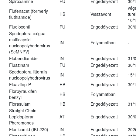
Spiroxamine
FU
Engedélyezett
30/
vég
Flufenacet (formerly
HB
Visszavont
türe
fluthiamide)
10/
Fludioxonil
FU
Engedélyezett
30/
Spodoptera exigua
multicapsid
IN
Folyamatban
-
nucleopolyhedorvirus
(SeMNPV)
Flubendiamide
IN
Engedélyezett
31/
Fluazinam
FU
Engedélyezett
30/
Spodoptera littoralis
IN
Engedélyezett
15/
nucleopolyhedrovirus
Fluazifop-P
HB
Engedélyezett
30/
Florpyrauxifen-
HB
Folyamatban
-
benzyl
Florasulam
HB
Engedélyezett
31/
Straight Chain
Lepidopteran
AT
Engedélyezett
30/
Pheromones
Flonicamid (IKI-220)
IN
Engedélyezett
202