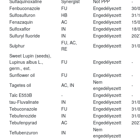
Sulfaquinoxaline
Synergist
Not PPP
-
Fenbuconazole
FU
Engedélyezett
30/
Sulfosulfuron
HB
Engedélyezett
31/
Fenazaquin
AC
Engedélyezett
15/
Sulfoxaflor
IN
Engedélyezett
18/
Sulfuryl fluoride
IN
Engedélyezett
202
FU, AC,
Sulphur
Engedélyezett
31/
RE
Sweet Lupin (seeds),
Lupinus albus L.,
FU
Engedélyezett
-
germ., ext.
Sunflower oil
FU
Engedélyezett
-
Nem
Tagetes oil
AC, IN
-
engedélyezett
Talc E553B
-
Engedélyezett
-
tau-Fluvalinate
IN
Engedélyezett
31/
Tebuconazole
FU
Engedélyezett
31/
Tebufenozide
IN
Engedélyezett
31/
Tebufenpyrad
AC
Engedélyezett
202
Nem
Teflubenzuron
IN
engedélyezett