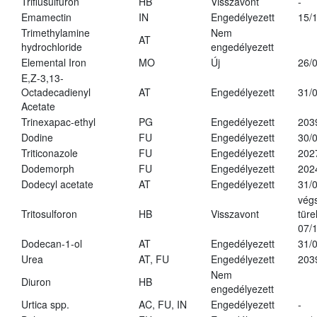
Triflusulfuron
HB
Visszavont
-
Emamectin
IN
Engedélyezett
15/
Trimethylamine
Nem
AT
hydrochloride
engedélyezett
Elemental Iron
MO
Új
26/
E,Z-3,13-
Octadecadienyl
AT
Engedélyezett
31/
Acetate
Trinexapac-ethyl
PG
Engedélyezett
203
Dodine
FU
Engedélyezett
30/
Triticonazole
FU
Engedélyezett
202
Dodemorph
FU
Engedélyezett
202
Dodecyl acetate
AT
Engedélyezett
31/
vég
Tritosulforon
HB
Visszavont
türe
07/
Dodecan-1-ol
AT
Engedélyezett
31/
Urea
AT, FU
Engedélyezett
203
Nem
Diuron
HB
engedélyezett
Urtica spp.
AC, FU, IN
Engedélyezett
-