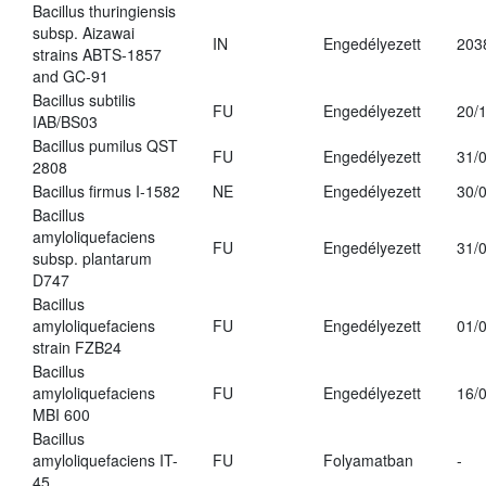
Bacillus thuringiensis
subsp. Aizawai
IN
Engedélyezett
203
strains ABTS-1857
and GC-91
Bacillus subtilis
FU
Engedélyezett
20/
IAB/BS03
Bacillus pumilus QST
FU
Engedélyezett
31/
2808
Bacillus firmus I-1582
NE
Engedélyezett
30/
Bacillus
amyloliquefaciens
FU
Engedélyezett
31/
subsp. plantarum
D747
Bacillus
amyloliquefaciens
FU
Engedélyezett
01/
strain FZB24
Bacillus
amyloliquefaciens
FU
Engedélyezett
16/
MBI 600
Bacillus
amyloliquefaciens IT-
FU
Folyamatban
-
45