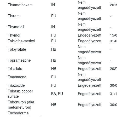
Nem
Thiamethoxam
IN
201
engedélyezett
Nem
Thiram
FU
-
engedélyezett
Nem
Thyme oil
IN
-
engedélyezett
Thymol
FU
Engedélyezett
15/
Tolclofos-methyl
FU
Engedélyezett
31/
Nem
Tolpyralate
HB
-
engedélyezett
Nem
Topramezone
HB
-
engedélyezett
Tri-allate
HB
Engedélyezett
202
Nem
Triadimenol
FU
engedélyezett
Triazoxide
FU
Engedélyezett
30/
Tribasic copper
BA, FU
Engedélyezett
31/
sulfate
Tribenuron (aka
HB
Engedélyezett
30/
metometuron)
Trichoderma