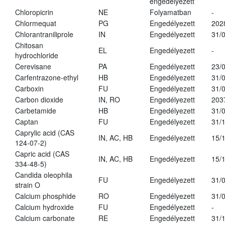
engedélyezett
Chloropicrin
NE
Folyamatban
-
Chlormequat
PG
Engedélyezett
202
Chlorantraniliprole
IN
Engedélyezett
31/
Chitosan
EL
Engedélyezett
-
hydrochloride
Cerevisane
PA
Engedélyezett
23/
Carfentrazone-ethyl
HB
Engedélyezett
31/
Carboxin
FU
Engedélyezett
31/
Carbon dioxide
IN, RO
Engedélyezett
203
Carbetamide
HB
Engedélyezett
31/
Captan
FU
Engedélyezett
31/
Caprylic acid (CAS
IN, AC, HB
Engedélyezett
15/
124-07-2)
Capric acid (CAS
IN, AC, HB
Engedélyezett
15/
334-48-5)
Candida oleophila
FU
Engedélyezett
31/
strain O
Calcium phosphide
RO
Engedélyezett
31/
Calcium hydroxide
FU
Engedélyezett
-
Calcium carbonate
RE
Engedélyezett
31/