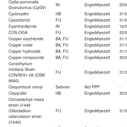
Cydia pomonella
IN
Engedélyezett
203
Granulovirus (CpGV)
Cycloxydim
HB
Engedélyezett
31/
Cyazofamid
FU
Engedélyezett
31/
Cyantraniliprole
IN
Engedélyezett
14/
COS-OGA
FU
Engedélyezett
22/
Copper oxychloride
BA, FU
Engedélyezett
31/
Copper oxide
BA, FU
Engedélyezett
31/
Copper hydroxide
BA, FU
Engedélyezett
31/
Copper compounds
BA, FU
Engedélyezett
30/
Coniothyrium
minitans Strain
FU
Engedélyezett
31/
CON/M/91-08 (DSM
9660)
Cloquintocet mexyl
Safener
Not PPP
-
Clopyralid
HB
Engedélyezett
30/
Clonostachys rosea
strain J1446
(Gliocladium
FU
Engedélyezett
31/
catenulatum strain
J1446)