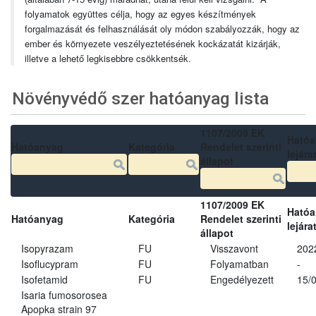
folyamatok együttes célja, hogy az egyes készítmények
forgalmazását és felhasználását oly módon szabályozzák, hogy az
ember és környezete veszélyeztetésének kockázatát kizárják,
illetve a lehető legkisebbre csökkentsék.
Növényvédő szer hatóanyag lista
1107/2009 EK
Ható
Hatóanyag
Kategória
Rendelet szerinti
lejára
állapot
1107/2009 EK
Ható
Hatóanyag
Kategória
Rendelet szerinti
lejára
állapot
Isopyrazam
FU
Visszavont
202
Isoflucypram
FU
Folyamatban
-
Isofetamid
FU
Engedélyezett
15/
Isaria fumosorosea
Apopka strain 97