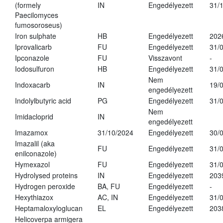
(formely
IN
Engedélyezett
31/
Paecilomyces
fumosoroseus)
Iron sulphate
HB
Engedélyezett
202
Iprovalicarb
FU
Engedélyezett
31/
Ipconazole
FU
Visszavont
-
Iodosulfuron
HB
Engedélyezett
31/
Nem
Indoxacarb
IN
19/
engedélyezett
Indolylbutyric acid
PG
Engedélyezett
31/
Nem
Imidacloprid
IN
engedélyezett
Imazamox
31/10/2024
Engedélyezett
30/
Imazalil (aka
FU
Engedélyezett
31/
enilconazole)
Hymexazol
FU
Engedélyezett
31/
Hydrolysed proteins
IN
Engedélyezett
203
Hydrogen peroxide
BA, FU
Engedélyezett
-
Hexythiazox
AC, IN
Engedélyezett
31/
Heptamaloxyloglucan
EL
Engedélyezett
203
Helicoverpa armigera