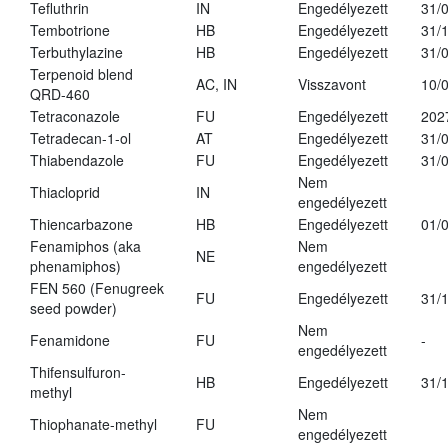
Tefluthrin
IN
Engedélyezett
31/
Tembotrione
HB
Engedélyezett
31/
Terbuthylazine
HB
Engedélyezett
31/
Terpenoid blend
AC, IN
Visszavont
10/
QRD-460
Tetraconazole
FU
Engedélyezett
202
Tetradecan-1-ol
AT
Engedélyezett
31/
Thiabendazole
FU
Engedélyezett
31/
Nem
Thiacloprid
IN
engedélyezett
Thiencarbazone
HB
Engedélyezett
01/
Fenamiphos (aka
Nem
NE
phenamiphos)
engedélyezett
FEN 560 (Fenugreek
FU
Engedélyezett
31/
seed powder)
Nem
Fenamidone
FU
-
engedélyezett
Thifensulfuron-
HB
Engedélyezett
31/
methyl
Nem
Thiophanate-methyl
FU
engedélyezett