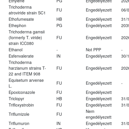
Ethylene
PG
Engedélyezett
202
Trichoderma
FU
Engedélyezett
06/
atroviride strain SC1
Ethofumesate
HB
Engedélyezett
31/
Ethephon
PG
Engedélyezett
203
Trichoderma gamsii
(formerly T. viride)
FU
Engedélyezett
202
strain ICC080
Ethanol
-
Not PPP
-
Esfenvalerate
IN
Engedélyezett
30/
Trichoderma
harzianum strains T-
FU
Engedélyezett
202
22 and ITEM 908
Equisetum arvense
FU
Engedélyezett
-
L.
Epoxiconazole
FU
Engedélyezett
Triclopyr
HB
Engedélyezett
31/
Trifloxystrobin
FU
Engedélyezett
31/
Nem
Triflumizole
FU
engedélyezett
Triflumuron
IN
Engedélyezett
31/