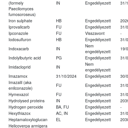
(formely
IN
Engedélyezett
31/
Paecilomyces
fumosoroseus)
Iron sulphate
HB
Engedélyezett
202
Iprovalicarb
FU
Engedélyezett
31/
Ipconazole
FU
Visszavont
-
Iodosulfuron
HB
Engedélyezett
31/
Nem
Indoxacarb
IN
19/
engedélyezett
Indolylbutyric acid
PG
Engedélyezett
31/
Nem
Imidacloprid
IN
engedélyezett
Imazamox
31/10/2024
Engedélyezett
30/
Imazalil (aka
FU
Engedélyezett
31/
enilconazole)
Hymexazol
FU
Engedélyezett
31/
Hydrolysed proteins
IN
Engedélyezett
203
Hydrogen peroxide
BA, FU
Engedélyezett
-
Hexythiazox
AC, IN
Engedélyezett
31/
Heptamaloxyloglucan
EL
Engedélyezett
203
Helicoverpa armigera