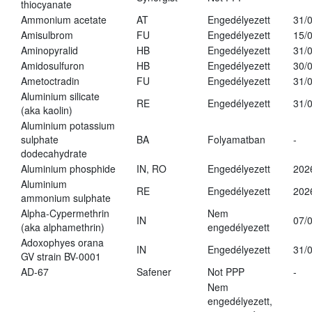
thiocyanate
Ammonium acetate
AT
Engedélyezett
31/
Amisulbrom
FU
Engedélyezett
15/
Aminopyralid
HB
Engedélyezett
31/
Amidosulfuron
HB
Engedélyezett
30/
Ametoctradin
FU
Engedélyezett
31/
Aluminium silicate
RE
Engedélyezett
31/
(aka kaolin)
Aluminium potassium
sulphate
BA
Folyamatban
-
dodecahydrate
Aluminium phosphide
IN, RO
Engedélyezett
202
Aluminium
RE
Engedélyezett
202
ammonium sulphate
Alpha-Cypermethrin
Nem
IN
07/
(aka alphamethrin)
engedélyezett
Adoxophyes orana
IN
Engedélyezett
31/
GV strain BV-0001
AD-67
Safener
Not PPP
-
Nem
engedélyezett,