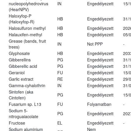
nucleopolyhedrovirus
IN
Engedélyezett
15/
(HearNPV)
Haloxyfop-P
HB
Engedélyezett
31/
(Haloxyfop-R)
Halosulfuron methyl
HB
Engedélyezett
202
Halauxifen-methyl
HB
Engedélyezett
05/
Grease (bands, fruit
IN
Not PPP
-
trees)
Glyphosate
HB
Engedélyezett
203
Gibberellins
PG
Engedélyezett
31/
Gibberellic acid
PG
Engedélyezett
31/
Geraniol
FU
Engedélyezett
15/
Garlic extract
RE
Engedélyezett
29/
Gamma-cyhalothrin
IN
Engedélyezett
31/
Sintofen (aka
PG
Engedélyezett
15/
Cintofen)
Fusarium sp. L13
FU
Folyamatban
-
Sodium 5-
PG
Engedélyezett
202
nitroguaiacolate
Fructose
EL
Engedélyezett
-
Sodium aluminium
Nem