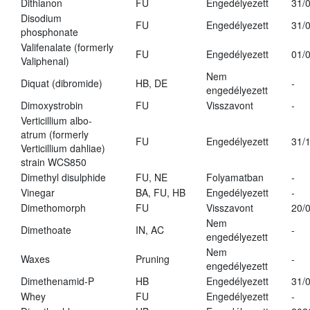
Dithianon
FU
Engedélyezett
31/
Disodium
FU
Engedélyezett
31/
phosphonate
Valifenalate (formerly
FU
Engedélyezett
01/
Valiphenal)
Nem
Diquat (dibromide)
HB, DE
-
engedélyezett
Dimoxystrobin
FU
Visszavont
-
Verticillium albo-
atrum (formerly
FU
Engedélyezett
31/
Verticillium dahliae)
strain WCS850
Dimethyl disulphide
FU, NE
Folyamatban
-
Vinegar
BA, FU, HB
Engedélyezett
-
Dimethomorph
FU
Visszavont
20/
Nem
Dimethoate
IN, AC
-
engedélyezett
Nem
Waxes
Pruning
-
engedélyezett
Dimethenamid-P
HB
Engedélyezett
31/
Whey
FU
Engedélyezett
-