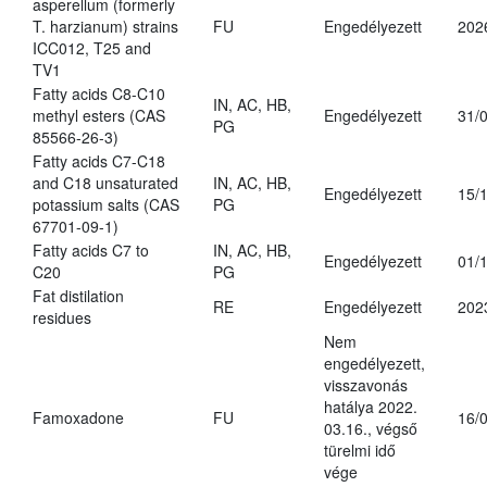
asperellum (formerly
T. harzianum) strains
FU
Engedélyezett
202
ICC012, T25 and
TV1
Fatty acids C8-C10
IN, AC, HB,
methyl esters (CAS
Engedélyezett
31/
PG
85566-26-3)
Fatty acids C7-C18
and C18 unsaturated
IN, AC, HB,
Engedélyezett
15/
potassium salts (CAS
PG
67701-09-1)
Fatty acids C7 to
IN, AC, HB,
Engedélyezett
01/
C20
PG
Fat distilation
RE
Engedélyezett
202
residues
Nem
engedélyezett,
visszavonás
hatálya 2022.
Famoxadone
FU
16/
03.16., végső
türelmi idő
vége