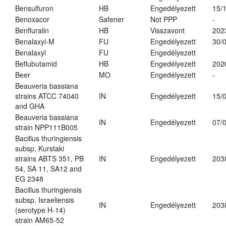
Bensulfuron
HB
Engedélyezett
15/
Benoxacor
Safener
Not PPP
-
Benfluralin
HB
Visszavont
202
Benalaxyl-M
FU
Engedélyezett
30/
Benalaxyl
FU
Engedélyezett
Beflubutamid
HB
Engedélyezett
202
Beer
MO
Engedélyezett
-
Beauveria bassiana
strains ATCC 74040
IN
Engedélyezett
15/
and GHA
Beauveria bassiana
IN
Engedélyezett
07/
strain NPP111B005
Bacillus thuringiensis
subsp. Kurstaki
strains ABTS 351, PB
IN
Engedélyezett
203
54, SA 11, SA12 and
EG 2348
Bacillus thuringiensis
subsp. Israeliensis
IN
Engedélyezett
203
(serotype H-14)
strain AM65-52