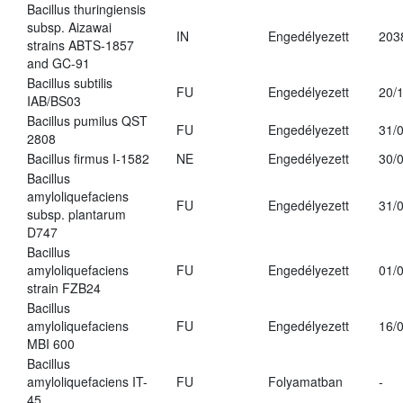
Bacillus thuringiensis
subsp. Aizawai
IN
Engedélyezett
203
strains ABTS-1857
and GC-91
Bacillus subtilis
FU
Engedélyezett
20/
IAB/BS03
Bacillus pumilus QST
FU
Engedélyezett
31/
2808
Bacillus firmus I-1582
NE
Engedélyezett
30/
Bacillus
amyloliquefaciens
FU
Engedélyezett
31/
subsp. plantarum
D747
Bacillus
amyloliquefaciens
FU
Engedélyezett
01/
strain FZB24
Bacillus
amyloliquefaciens
FU
Engedélyezett
16/
MBI 600
Bacillus
amyloliquefaciens IT-
FU
Folyamatban
-
45