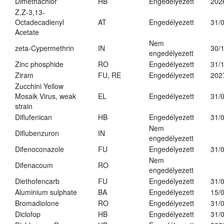
Dimethachlor
HB
Engedélyezett
202
Z,Z-3,13-
Octadecadienyl
AT
Engedélyezett
31/
Acetate
Nem
zeta-Cypermethrin
IN
30/
engedélyezett
Zinc phosphide
RO
Engedélyezett
31/
Ziram
FU, RE
Engedélyezett
202
Zucchini Yellow
Mosaik Virus, weak
EL
Engedélyezett
31/
strain
Diflufenican
HB
Engedélyezett
31/
Nem
Diflubenzuron
IN
engedélyezett
Difenoconazole
FU
Engedélyezett
31/
Nem
Difenacoum
RO
engedélyezett
Diethofencarb
FU
Engedélyezett
31/
Aluminium sulphate
BA
Engedélyezett
15/
Bromadiolone
RO
Engedélyezett
31/
Diclofop
HB
Engedélyezett
31/