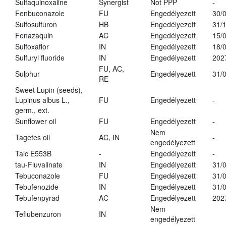
Sulfaquinoxaline
Synergist
Not PPP
-
Fenbuconazole
FU
Engedélyezett
30/
Sulfosulfuron
HB
Engedélyezett
31/
Fenazaquin
AC
Engedélyezett
15/
Sulfoxaflor
IN
Engedélyezett
18/
Sulfuryl fluoride
IN
Engedélyezett
202
FU, AC,
Sulphur
Engedélyezett
31/
RE
Sweet Lupin (seeds),
Lupinus albus L.,
FU
Engedélyezett
-
germ., ext.
Sunflower oil
FU
Engedélyezett
-
Nem
Tagetes oil
AC, IN
-
engedélyezett
Talc E553B
-
Engedélyezett
-
tau-Fluvalinate
IN
Engedélyezett
31/
Tebuconazole
FU
Engedélyezett
31/
Tebufenozide
IN
Engedélyezett
31/
Tebufenpyrad
AC
Engedélyezett
202
Nem
Teflubenzuron
IN
engedélyezett