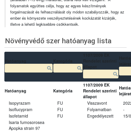
folyamatok együttes célja, hogy az egyes készítmények
forgalmazását és felhasználását oly módon szabályozzák, hogy az
ember és környezete veszélyeztetésének kockázatát kizárják,
illetve a lehető legkisebbre csökkentsék.
Növényvédő szer hatóanyag lista
1107/2009 EK
Ható
Hatóanyag
Kategória
Rendelet szerinti
lejára
állapot
1107/2009 EK
Ható
Hatóanyag
Kategória
Rendelet szerinti
lejára
állapot
Isopyrazam
FU
Visszavont
202
Isoflucypram
FU
Folyamatban
-
Isofetamid
FU
Engedélyezett
15/
Isaria fumosorosea
Apopka strain 97