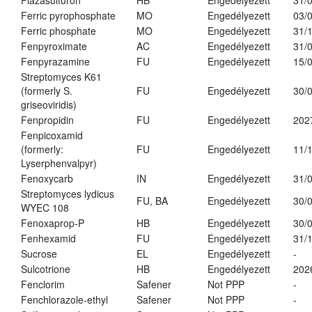
Flazasulfuron
HB
Engedélyezett
31/
Ferric pyrophosphate
MO
Engedélyezett
03/
Ferric phosphate
MO
Engedélyezett
31/
Fenpyroximate
AC
Engedélyezett
31/
Fenpyrazamine
FU
Engedélyezett
15/
Streptomyces K61
(formerly S.
FU
Engedélyezett
30/
griseoviridis)
Fenpropidin
FU
Engedélyezett
202
Fenpicoxamid
(formerly:
FU
Engedélyezett
11/
Lyserphenvalpyr)
Fenoxycarb
IN
Engedélyezett
31/
Streptomyces lydicus
FU, BA
Engedélyezett
30/
WYEC 108
Fenoxaprop-P
HB
Engedélyezett
30/
Fenhexamid
FU
Engedélyezett
31/
Sucrose
EL
Engedélyezett
-
Sulcotrione
HB
Engedélyezett
202
Fenclorim
Safener
Not PPP
-
Fenchlorazole-ethyl
Safener
Not PPP
-