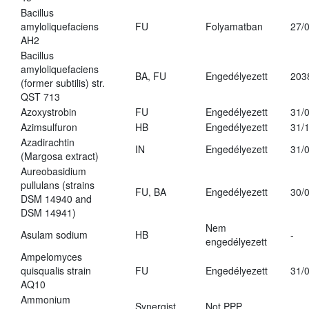
Bacillus
amyloliquefaciens
FU
Folyamatban
27/
AH2
Bacillus
amyloliquefaciens
BA, FU
Engedélyezett
203
(former subtilis) str.
QST 713
Azoxystrobin
FU
Engedélyezett
31/
Azimsulfuron
HB
Engedélyezett
31/
Azadirachtin
IN
Engedélyezett
31/
(Margosa extract)
Aureobasidium
pullulans (strains
FU, BA
Engedélyezett
30/
DSM 14940 and
DSM 14941)
Nem
Asulam sodium
HB
-
engedélyezett
Ampelomyces
quisqualis strain
FU
Engedélyezett
31/
AQ10
Ammonium
Synergist
Not PPP