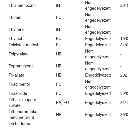
Nem
Thiamethoxam
IN
201
engedélyezett
Nem
Thiram
FU
-
engedélyezett
Nem
Thyme oil
IN
-
engedélyezett
Thymol
FU
Engedélyezett
15/
Tolclofos-methyl
FU
Engedélyezett
31/
Nem
Tolpyralate
HB
-
engedélyezett
Nem
Topramezone
HB
-
engedélyezett
Tri-allate
HB
Engedélyezett
202
Nem
Triadimenol
FU
engedélyezett
Triazoxide
FU
Engedélyezett
30/
Tribasic copper
BA, FU
Engedélyezett
31/
sulfate
Tribenuron (aka
HB
Engedélyezett
30/
metometuron)
Trichoderma