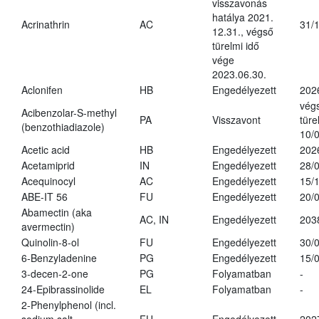
visszavonás
hatálya 2021.
Acrinathrin
AC
31/
12.31., végső
türelmi idő
vége
2023.06.30.
Aclonifen
HB
Engedélyezett
202
vég
Acibenzolar-S-methyl
PA
Visszavont
türe
(benzothiadiazole)
10/
Acetic acid
HB
Engedélyezett
202
Acetamiprid
IN
Engedélyezett
28/
Acequinocyl
AC
Engedélyezett
15/
ABE-IT 56
FU
Engedélyezett
20/
Abamectin (aka
AC, IN
Engedélyezett
203
avermectin)
Quinolin-8-ol
FU
Engedélyezett
30/
6-Benzyladenine
PG
Engedélyezett
15/
3-decen-2-one
PG
Folyamatban
-
24-Epibrassinolide
EL
Folyamatban
-
2-Phenylphenol (incl.