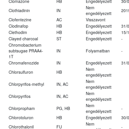
Clomazone
HB
Engedélyezett
30/
Nem
Clothiadinin
IN
201
engedélyezett
Clofentezine
AC
Visszavont
Clodinafop
HB
Engedélyezett
31/
Clethodim
HB
Engedélyezett
15/
Clayed charcoal
ST
Engedélyezett
-
Chromobacterium
subtsugae PRAA4-
IN
Folyamatban
-
1T
Chromafenozide
IN
Engedélyezett
31/
Nem
Chlorsulfuron
HB
engedélyezett
Nem
Chlorpyrifos-methyl
IN, AC
engedélyezett
Nem
Chlorpyrifos
IN, AC
engedélyezett
Nem
Chlorpropham
PG, HB
-
engedélyezett
Chlorotoluron
HB
Engedélyezett
30/
Nem
Chlorothalonil
FU
-