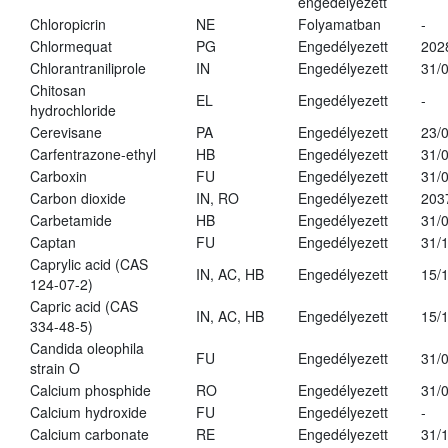
engedélyezett
Chloropicrin
NE
Folyamatban
-
Chlormequat
PG
Engedélyezett
202
Chlorantraniliprole
IN
Engedélyezett
31/
Chitosan
EL
Engedélyezett
-
hydrochloride
Cerevisane
PA
Engedélyezett
23/
Carfentrazone-ethyl
HB
Engedélyezett
31/
Carboxin
FU
Engedélyezett
31/
Carbon dioxide
IN, RO
Engedélyezett
203
Carbetamide
HB
Engedélyezett
31/
Captan
FU
Engedélyezett
31/
Caprylic acid (CAS
IN, AC, HB
Engedélyezett
15/
124-07-2)
Capric acid (CAS
IN, AC, HB
Engedélyezett
15/
334-48-5)
Candida oleophila
FU
Engedélyezett
31/
strain O
Calcium phosphide
RO
Engedélyezett
31/
Calcium hydroxide
FU
Engedélyezett
-
Calcium carbonate
RE
Engedélyezett
31/