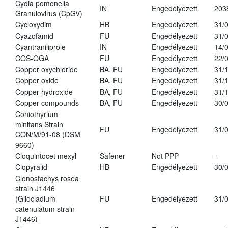
Cydia pomonella
IN
Engedélyezett
203
Granulovirus (CpGV)
Cycloxydim
HB
Engedélyezett
31/
Cyazofamid
FU
Engedélyezett
31/
Cyantraniliprole
IN
Engedélyezett
14/
COS-OGA
FU
Engedélyezett
22/
Copper oxychloride
BA, FU
Engedélyezett
31/
Copper oxide
BA, FU
Engedélyezett
31/
Copper hydroxide
BA, FU
Engedélyezett
31/
Copper compounds
BA, FU
Engedélyezett
30/
Coniothyrium
minitans Strain
FU
Engedélyezett
31/
CON/M/91-08 (DSM
9660)
Cloquintocet mexyl
Safener
Not PPP
-
Clopyralid
HB
Engedélyezett
30/
Clonostachys rosea
strain J1446
(Gliocladium
FU
Engedélyezett
31/
catenulatum strain
J1446)