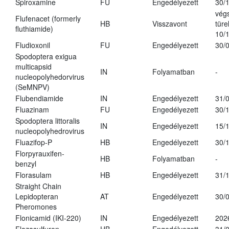
Spiroxamine
FU
Engedélyezett
30/
vég
Flufenacet (formerly
HB
Visszavont
türe
fluthiamide)
10/
Fludioxonil
FU
Engedélyezett
30/
Spodoptera exigua
multicapsid
IN
Folyamatban
-
nucleopolyhedorvirus
(SeMNPV)
Flubendiamide
IN
Engedélyezett
31/
Fluazinam
FU
Engedélyezett
30/
Spodoptera littoralis
IN
Engedélyezett
15/
nucleopolyhedrovirus
Fluazifop-P
HB
Engedélyezett
30/
Florpyrauxifen-
HB
Folyamatban
-
benzyl
Florasulam
HB
Engedélyezett
31/
Straight Chain
Lepidopteran
AT
Engedélyezett
30/
Pheromones
Flonicamid (IKI-220)
IN
Engedélyezett
202