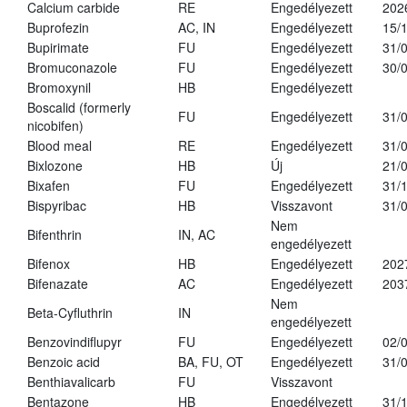
Calcium carbide
RE
Engedélyezett
202
Buprofezin
AC, IN
Engedélyezett
15/
Bupirimate
FU
Engedélyezett
31/
Bromuconazole
FU
Engedélyezett
30/
Bromoxynil
HB
Engedélyezett
Boscalid (formerly
FU
Engedélyezett
31/
nicobifen)
Blood meal
RE
Engedélyezett
31/
Bixlozone
HB
Új
21/
Bixafen
FU
Engedélyezett
31/
Bispyribac
HB
Visszavont
31/
Nem
Bifenthrin
IN, AC
engedélyezett
Bifenox
HB
Engedélyezett
202
Bifenazate
AC
Engedélyezett
203
Nem
Beta-Cyfluthrin
IN
engedélyezett
Benzovindiflupyr
FU
Engedélyezett
02/
Benzoic acid
BA, FU, OT
Engedélyezett
31/
Benthiavalicarb
FU
Visszavont
Bentazone
HB
Engedélyezett
31/