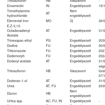
Triflusulfuron
HB
Visszavont
-
Emamectin
IN
Engedélyezett
15/
Trimethylamine
Nem
AT
hydrochloride
engedélyezett
Elemental Iron
MO
Új
26/
E,Z-3,13-
Octadecadienyl
AT
Engedélyezett
31/
Acetate
Trinexapac-ethyl
PG
Engedélyezett
203
Dodine
FU
Engedélyezett
30/
Triticonazole
FU
Engedélyezett
202
Dodemorph
FU
Engedélyezett
202
Dodecyl acetate
AT
Engedélyezett
31/
vég
Tritosulforon
HB
Visszavont
türe
07/
Dodecan-1-ol
AT
Engedélyezett
31/
Urea
AT, FU
Engedélyezett
203
Nem
Diuron
HB
engedélyezett
Urtica spp.
AC, FU, IN
Engedélyezett
-