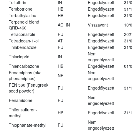
Tefluthrin
IN
Engedélyezett
31/
Tembotrione
HB
Engedélyezett
31/
Terbuthylazine
HB
Engedélyezett
31/
Terpenoid blend
AC, IN
Visszavont
10/
QRD-460
Tetraconazole
FU
Engedélyezett
202
Tetradecan-1-ol
AT
Engedélyezett
31/
Thiabendazole
FU
Engedélyezett
31/
Nem
Thiacloprid
IN
engedélyezett
Thiencarbazone
HB
Engedélyezett
01/
Fenamiphos (aka
Nem
NE
phenamiphos)
engedélyezett
FEN 560 (Fenugreek
FU
Engedélyezett
31/
seed powder)
Nem
Fenamidone
FU
-
engedélyezett
Thifensulfuron-
HB
Engedélyezett
31/
methyl
Nem
Thiophanate-methyl
FU
engedélyezett