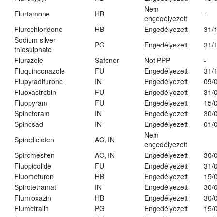
Nem
Flurtamone
HB
-
engedélyezett
Flurochloridone
HB
Engedélyezett
31/
Sodium silver
PG
Engedélyezett
31/
thiosulphate
Flurazole
Safener
Not PPP
-
Fluquinconazole
FU
Engedélyezett
31/
Flupyradifurone
IN
Engedélyezett
09/
Fluoxastrobin
FU
Engedélyezett
31/
Fluopyram
FU
Engedélyezett
15/
Spinetoram
IN
Engedélyezett
30/
Spinosad
IN
Engedélyezett
01/
Nem
Spirodiclofen
AC, IN
engedélyezett
Spiromesifen
AC, IN
Engedélyezett
30/
Fluopicolide
FU
Engedélyezett
31/
Fluometuron
HB
Engedélyezett
15/
Spirotetramat
IN
Engedélyezett
30/
Flumioxazin
HB
Engedélyezett
30/
Flumetralin
PG
Engedélyezett
15/