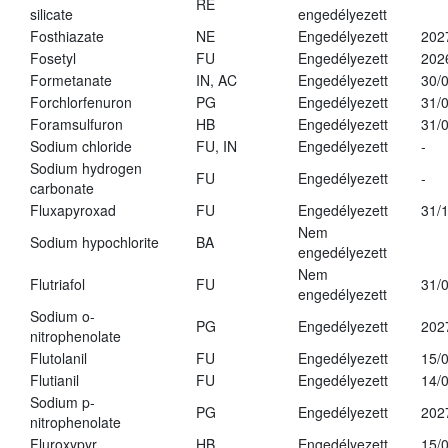
RE
silicate
engedélyezett
Fosthiazate
NE
Engedélyezett
202
Fosetyl
FU
Engedélyezett
202
Formetanate
IN, AC
Engedélyezett
30/
Forchlorfenuron
PG
Engedélyezett
31/
Foramsulfuron
HB
Engedélyezett
31/
Sodium chloride
FU, IN
Engedélyezett
-
Sodium hydrogen
FU
Engedélyezett
-
carbonate
Fluxapyroxad
FU
Engedélyezett
31/
Nem
Sodium hypochlorite
BA
engedélyezett
Nem
Flutriafol
FU
31/
engedélyezett
Sodium o-
PG
Engedélyezett
202
nitrophenolate
Flutolanil
FU
Engedélyezett
15/
Flutianil
FU
Engedélyezett
14/
Sodium p-
PG
Engedélyezett
202
nitrophenolate
Fluroxypyr
HB
Engedélyezett
15/