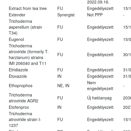
2022.09.16.
Extract from tea tree
FU
Engedélyezett
15/
Extender
Synergist
Not PPP
-
Trichoderma
asperellum (strain
FU
Engedélyezett
15/
T34)
Eugenol
FU
Engedélyezett
15/
Trichoderma
atroviride (formerly T.
FU
Engedélyezett
30/
harzianum) strains
IMI 206040 and T11
Etridiazole
FU
Engedélyezett
31/
Etoxazole
IN
Engedélyezett
31/
Nem
Ethoprophos
NE, IN
-
engedélyezett
Trichoderma
FU
Új hatóanyag
203
atroviride AGR2
Etofenprox
IN
Engedélyezett
202
Trichoderma
atroviride strain I-
FU
Engedélyezett
15/
1237