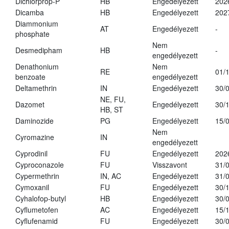
Dichlorprop-P
HB
Engedélyezett
202
Dicamba
HB
Engedélyezett
202
Diammonium
AT
Engedélyezett
-
phosphate
Nem
Desmedipham
HB
-
engedélyezett
Denathonium
Nem
RE
01/
benzoate
engedélyezett
Deltamethrin
IN
Engedélyezett
30/
NE, FU,
Dazomet
Engedélyezett
30/
HB, ST
Daminozide
PG
Engedélyezett
15/
Nem
Cyromazine
IN
engedélyezett
Cyprodinil
FU
Engedélyezett
202
Cyproconazole
FU
Visszavont
31/
Cypermethrin
IN, AC
Engedélyezett
31/
Cymoxanil
FU
Engedélyezett
30/
Cyhalofop-butyl
HB
Engedélyezett
30/
Cyflumetofen
AC
Engedélyezett
15/
Cyflufenamid
FU
Engedélyezett
30/