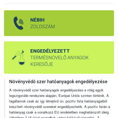
NÉBIH
ZÖLDSZÁM
ENGEDÉLYEZETT
TERMÉSNÖVELŐ ANYAGOK
KERESŐJE
Növényvédő szer hatóanyagok engedélyezése
A növényvédő szer hatóanyagok engedélyezése a világ egyik
legszigorúbb rendszere alapján, Európai Uniós szinten történik. A
tagállamok csak az így létrejövő ún. pozitív lista hatóanyagaiból
készített növényvédő szereket engedélyezhetik. A pozitív listán a
hatóanyag csak a vonatkozó EU rendeletben meghatározott ideig
(általában 7-15 évig) maradhat, utána felül kell vizsgálni. A