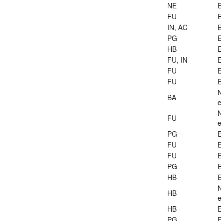
NE
E
FU
E
IN, AC
E
PG
E
HB
E
FU, IN
E
FU
E
FU
E
BA
e
FU
e
PG
E
FU
E
FU
E
PG
E
HB
E
HB
e
HB
E
PG
E