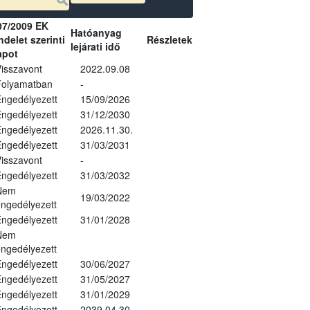
07/2009 EK
Hatóanyag
delet szerinti
Részletek
lejárati idő
apot
isszavont
2022.09.08
Folyamatban
-
ngedélyezett
15/09/2026
ngedélyezett
31/12/2030
ngedélyezett
2026.11.30.
ngedélyezett
31/03/2031
isszavont
-
ngedélyezett
31/03/2032
Nem
19/03/2022
ngedélyezett
ngedélyezett
31/01/2028
Nem
ngedélyezett
ngedélyezett
30/06/2027
ngedélyezett
31/05/2027
ngedélyezett
31/01/2029
ngedélyezett
2039.04.30.