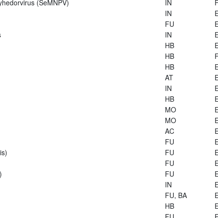
lyhedorvirus (SeMNPV)
IN
IN
E
FU
E
s
IN
E
HB
E
HB
HB
E
AT
E
IN
E
HB
E
MO
E
MO
E
AC
E
FU
E
is)
FU
E
FU
E
)
FU
E
IN
E
FU, BA
E
HB
E
FU
E