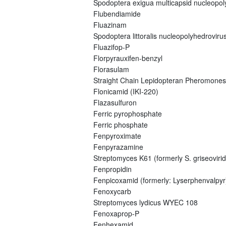
Spodoptera exigua multicapsid nucleopo
Flubendiamide
Fluazinam
Spodoptera littoralis nucleopolyhedroviru
Fluazifop-P
Florpyrauxifen-benzyl
Florasulam
Straight Chain Lepidopteran Pheromones
Flonicamid (IKI-220)
Flazasulfuron
Ferric pyrophosphate
Ferric phosphate
Fenpyroximate
Fenpyrazamine
Streptomyces K61 (formerly S. griseovirid
Fenpropidin
Fenpicoxamid (formerly: Lyserphenvalpyr
Fenoxycarb
Streptomyces lydicus WYEC 108
Fenoxaprop-P
Fenhexamid