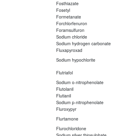
Fosthiazate
Fosetyl
Formetanate
Forchlorfenuron
Foramsulfuron
Sodium chloride
Sodium hydrogen carbonate
Fluxapyroxad
Sodium hypochlorite
Flutriafol
Sodium o-nitrophenolate
Flutolanil
Flutianil
Sodium p-nitrophenolate
Fluroxypyr
Flurtamone
Flurochloridone
Sodium silver thiosulphate