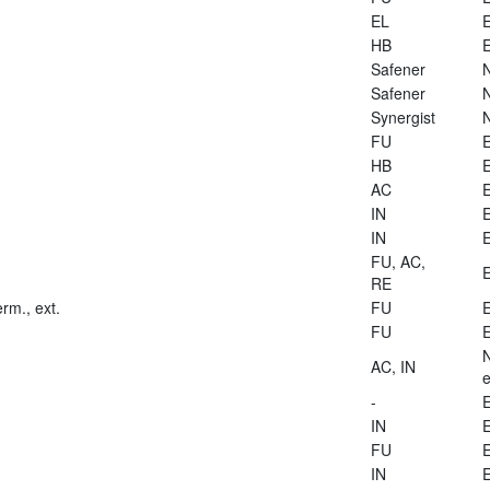
EL
E
HB
E
Safener
Safener
Synergist
FU
E
HB
E
AC
E
IN
E
IN
E
FU, AC,
E
RE
rm., ext.
FU
E
FU
E
AC, IN
e
-
E
IN
E
FU
E
IN
E