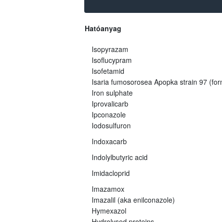
Hatóanyag
Isopyrazam
Isoflucypram
Isofetamid
Isaria fumosorosea Apopka strain 97 (fo
Iron sulphate
Iprovalicarb
Ipconazole
Iodosulfuron
Indoxacarb
Indolylbutyric acid
Imidacloprid
Imazamox
Imazalil (aka enilconazole)
Hymexazol
Hydrolysed proteins