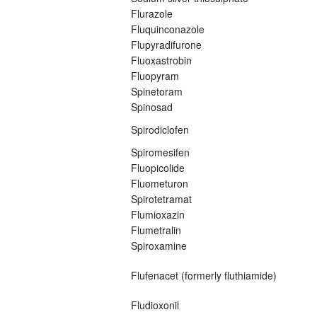
Flurazole
Fluquinconazole
Flupyradifurone
Fluoxastrobin
Fluopyram
Spinetoram
Spinosad
Spirodiclofen
Spiromesifen
Fluopicolide
Fluometuron
Spirotetramat
Flumioxazin
Flumetralin
Spiroxamine
Flufenacet (formerly fluthiamide)
Fludioxonil