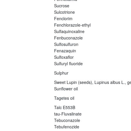
Sucrose
Sulcotrione
Fenclorim
Fenchlorazole-ethyl
Sulfaquinoxaline
Fenbuconazole
Sulfosulfuron
Fenazaquin
Sulfoxaflor
Sulfuryl fluoride
Sulphur
Sweet Lupin (seeds), Lupinus albus L., ge
Sunflower oil
Tagetes oil
Talc E553B
tau-Fluvalinate
Tebuconazole
Tebufenozide