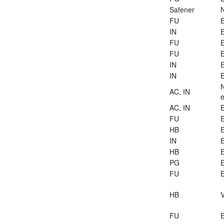
Safener
FU
E
IN
E
FU
E
FU
E
IN
E
IN
E
AC, IN
e
AC, IN
E
FU
E
HB
E
IN
E
HB
E
PG
E
FU
E
HB
V
FU
E