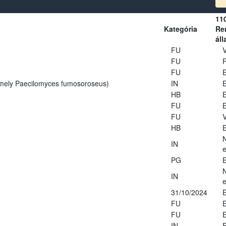
11
Kategória
Ren
áll
FU
V
FU
FU
E
rmely Paecilomyces fumosoroseus)
IN
E
HB
E
FU
E
FU
V
HB
E
IN
e
PG
E
IN
e
31/10/2024
E
FU
E
FU
E
IN
E