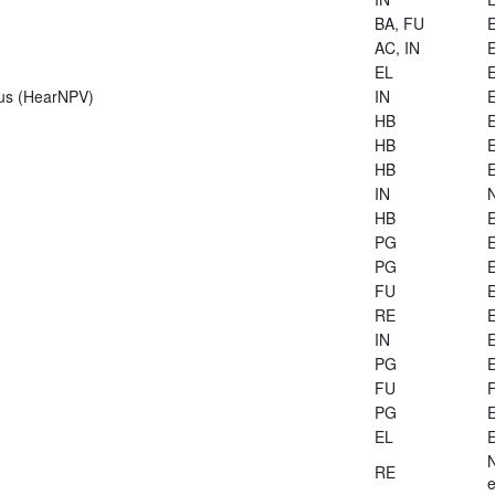
BA, FU
E
AC, IN
E
EL
E
rus (HearNPV)
IN
E
HB
E
HB
E
HB
E
IN
HB
E
PG
E
PG
E
FU
E
RE
E
IN
E
PG
E
FU
PG
E
EL
E
RE
e