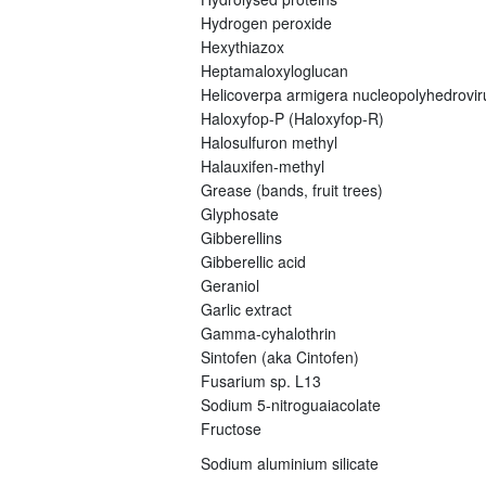
Hydrogen peroxide
Hexythiazox
Heptamaloxyloglucan
Helicoverpa armigera nucleopolyhedrovi
Haloxyfop-P (Haloxyfop-R)
Halosulfuron methyl
Halauxifen-methyl
Grease (bands, fruit trees)
Glyphosate
Gibberellins
Gibberellic acid
Geraniol
Garlic extract
Gamma-cyhalothrin
Sintofen (aka Cintofen)
Fusarium sp. L13
Sodium 5-nitroguaiacolate
Fructose
Sodium aluminium silicate