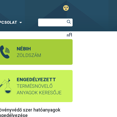
PCSOLAT
NÉBIH
ZÖLDSZÁM
ENGEDÉLYEZETT
TERMÉSNÖVELŐ
ANYAGOK KERESŐJE
övényvédő szer hatóanyagok
ngedélyezése