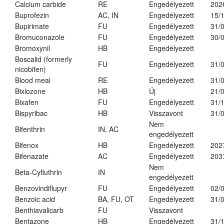
Calcium carbide
RE
Engedélyezett
202
Buprofezin
AC, IN
Engedélyezett
15/
Bupirimate
FU
Engedélyezett
31/
Bromuconazole
FU
Engedélyezett
30/
Bromoxynil
HB
Engedélyezett
Boscalid (formerly
FU
Engedélyezett
31/
nicobifen)
Blood meal
RE
Engedélyezett
31/
Bixlozone
HB
Új
21/
Bixafen
FU
Engedélyezett
31/
Bispyribac
HB
Visszavont
31/
Nem
Bifenthrin
IN, AC
engedélyezett
Bifenox
HB
Engedélyezett
202
Bifenazate
AC
Engedélyezett
203
Nem
Beta-Cyfluthrin
IN
engedélyezett
Benzovindiflupyr
FU
Engedélyezett
02/
Benzoic acid
BA, FU, OT
Engedélyezett
31/
Benthiavalicarb
FU
Visszavont
Bentazone
HB
Engedélyezett
31/