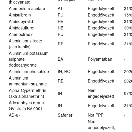
thiocyanate
Ammonium acetate
AT
Engedélyezett
31/
Amisulbrom
FU
Engedélyezett
15/
Aminopyralid
HB
Engedélyezett
31/
Amidosulfuron
HB
Engedélyezett
30/
Ametoctradin
FU
Engedélyezett
31/
Aluminium silicate
RE
Engedélyezett
31/
(aka kaolin)
Aluminium potassium
sulphate
BA
Folyamatban
-
dodecahydrate
Aluminium phosphide
IN, RO
Engedélyezett
202
Aluminium
RE
Engedélyezett
202
ammonium sulphate
Alpha-Cypermethrin
Nem
IN
07/
(aka alphamethrin)
engedélyezett
Adoxophyes orana
IN
Engedélyezett
31/
GV strain BV-0001
AD-67
Safener
Not PPP
-
Nem
engedélyezett,