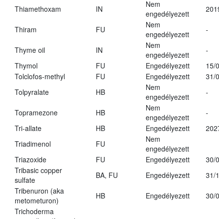
Nem
Thiamethoxam
IN
201
engedélyezett
Nem
Thiram
FU
-
engedélyezett
Nem
Thyme oil
IN
-
engedélyezett
Thymol
FU
Engedélyezett
15/
Tolclofos-methyl
FU
Engedélyezett
31/
Nem
Tolpyralate
HB
-
engedélyezett
Nem
Topramezone
HB
-
engedélyezett
Tri-allate
HB
Engedélyezett
202
Nem
Triadimenol
FU
engedélyezett
Triazoxide
FU
Engedélyezett
30/
Tribasic copper
BA, FU
Engedélyezett
31/
sulfate
Tribenuron (aka
HB
Engedélyezett
30/
metometuron)
Trichoderma