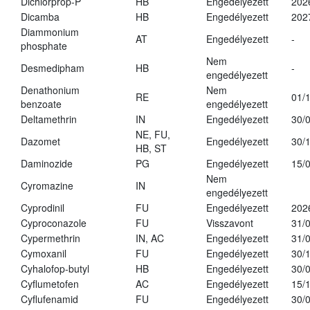
Dichlorprop-P
HB
Engedélyezett
202
Dicamba
HB
Engedélyezett
202
Diammonium
AT
Engedélyezett
-
phosphate
Nem
Desmedipham
HB
-
engedélyezett
Denathonium
Nem
RE
01/
benzoate
engedélyezett
Deltamethrin
IN
Engedélyezett
30/
NE, FU,
Dazomet
Engedélyezett
30/
HB, ST
Daminozide
PG
Engedélyezett
15/
Nem
Cyromazine
IN
engedélyezett
Cyprodinil
FU
Engedélyezett
202
Cyproconazole
FU
Visszavont
31/
Cypermethrin
IN, AC
Engedélyezett
31/
Cymoxanil
FU
Engedélyezett
30/
Cyhalofop-butyl
HB
Engedélyezett
30/
Cyflumetofen
AC
Engedélyezett
15/
Cyflufenamid
FU
Engedélyezett
30/