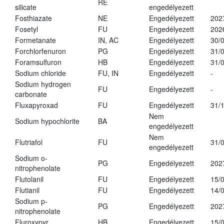
RE
silicate
engedélyezett
Fosthiazate
NE
Engedélyezett
202
Fosetyl
FU
Engedélyezett
202
Formetanate
IN, AC
Engedélyezett
30/
Forchlorfenuron
PG
Engedélyezett
31/
Foramsulfuron
HB
Engedélyezett
31/
Sodium chloride
FU, IN
Engedélyezett
-
Sodium hydrogen
FU
Engedélyezett
-
carbonate
Fluxapyroxad
FU
Engedélyezett
31/
Nem
Sodium hypochlorite
BA
engedélyezett
Nem
Flutriafol
FU
31/
engedélyezett
Sodium o-
PG
Engedélyezett
202
nitrophenolate
Flutolanil
FU
Engedélyezett
15/
Flutianil
FU
Engedélyezett
14/
Sodium p-
PG
Engedélyezett
202
nitrophenolate
Fluroxypyr
HB
Engedélyezett
15/