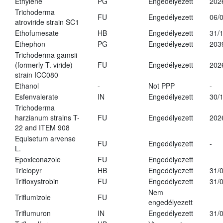
Ethylene
PG
Engedélyezett
202
Trichoderma
FU
Engedélyezett
06/
atroviride strain SC1
Ethofumesate
HB
Engedélyezett
31/
Ethephon
PG
Engedélyezett
203
Trichoderma gamsii
(formerly T. viride)
FU
Engedélyezett
202
strain ICC080
Ethanol
-
Not PPP
-
Esfenvalerate
IN
Engedélyezett
30/
Trichoderma
harzianum strains T-
FU
Engedélyezett
202
22 and ITEM 908
Equisetum arvense
FU
Engedélyezett
-
L.
Epoxiconazole
FU
Engedélyezett
Triclopyr
HB
Engedélyezett
31/
Trifloxystrobin
FU
Engedélyezett
31/
Nem
Triflumizole
FU
engedélyezett
Triflumuron
IN
Engedélyezett
31/