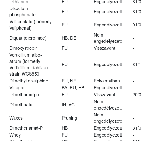
Dithianon
FU
Engedélyezett
31/
Disodium
FU
Engedélyezett
31/
phosphonate
Valifenalate (formerly
FU
Engedélyezett
01/
Valiphenal)
Nem
Diquat (dibromide)
HB, DE
-
engedélyezett
Dimoxystrobin
FU
Visszavont
-
Verticillium albo-
atrum (formerly
FU
Engedélyezett
31/
Verticillium dahliae)
strain WCS850
Dimethyl disulphide
FU, NE
Folyamatban
-
Vinegar
BA, FU, HB
Engedélyezett
-
Dimethomorph
FU
Visszavont
20/
Nem
Dimethoate
IN, AC
-
engedélyezett
Nem
Waxes
Pruning
-
engedélyezett
Dimethenamid-P
HB
Engedélyezett
31/
Whey
FU
Engedélyezett
-