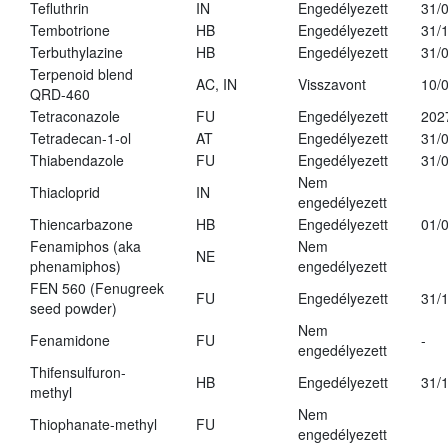
Tefluthrin
IN
Engedélyezett
31/
Tembotrione
HB
Engedélyezett
31/
Terbuthylazine
HB
Engedélyezett
31/
Terpenoid blend
AC, IN
Visszavont
10/
QRD-460
Tetraconazole
FU
Engedélyezett
202
Tetradecan-1-ol
AT
Engedélyezett
31/
Thiabendazole
FU
Engedélyezett
31/
Nem
Thiacloprid
IN
engedélyezett
Thiencarbazone
HB
Engedélyezett
01/
Fenamiphos (aka
Nem
NE
phenamiphos)
engedélyezett
FEN 560 (Fenugreek
FU
Engedélyezett
31/
seed powder)
Nem
Fenamidone
FU
-
engedélyezett
Thifensulfuron-
HB
Engedélyezett
31/
methyl
Nem
Thiophanate-methyl
FU
engedélyezett