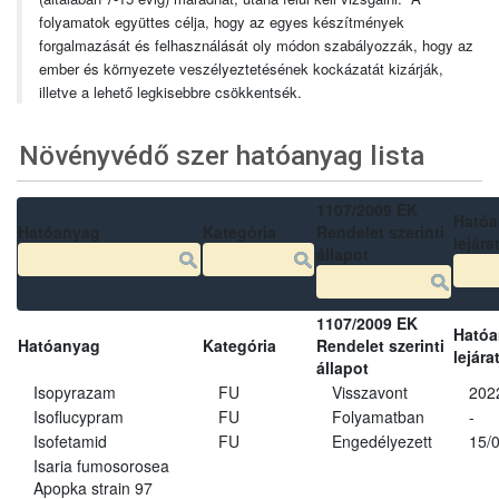
folyamatok együttes célja, hogy az egyes készítmények
forgalmazását és felhasználását oly módon szabályozzák, hogy az
ember és környezete veszélyeztetésének kockázatát kizárják,
illetve a lehető legkisebbre csökkentsék.
Növényvédő szer hatóanyag lista
1107/2009 EK
Ható
Hatóanyag
Kategória
Rendelet szerinti
lejára
állapot
1107/2009 EK
Ható
Hatóanyag
Kategória
Rendelet szerinti
lejára
állapot
Isopyrazam
FU
Visszavont
202
Isoflucypram
FU
Folyamatban
-
Isofetamid
FU
Engedélyezett
15/
Isaria fumosorosea
Apopka strain 97