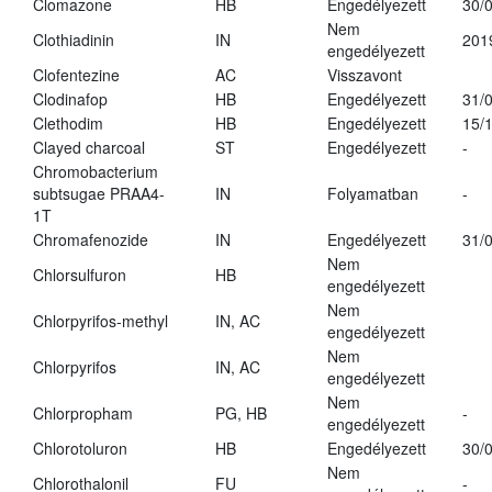
Clomazone
HB
Engedélyezett
30/
Nem
Clothiadinin
IN
201
engedélyezett
Clofentezine
AC
Visszavont
Clodinafop
HB
Engedélyezett
31/
Clethodim
HB
Engedélyezett
15/
Clayed charcoal
ST
Engedélyezett
-
Chromobacterium
subtsugae PRAA4-
IN
Folyamatban
-
1T
Chromafenozide
IN
Engedélyezett
31/
Nem
Chlorsulfuron
HB
engedélyezett
Nem
Chlorpyrifos-methyl
IN, AC
engedélyezett
Nem
Chlorpyrifos
IN, AC
engedélyezett
Nem
Chlorpropham
PG, HB
-
engedélyezett
Chlorotoluron
HB
Engedélyezett
30/
Nem
Chlorothalonil
FU
-