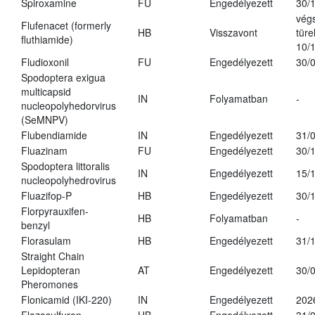
Spiroxamine
FU
Engedélyezett
30/
vég
Flufenacet (formerly
HB
Visszavont
türe
fluthiamide)
10/
Fludioxonil
FU
Engedélyezett
30/
Spodoptera exigua
multicapsid
IN
Folyamatban
-
nucleopolyhedorvirus
(SeMNPV)
Flubendiamide
IN
Engedélyezett
31/
Fluazinam
FU
Engedélyezett
30/
Spodoptera littoralis
IN
Engedélyezett
15/
nucleopolyhedrovirus
Fluazifop-P
HB
Engedélyezett
30/
Florpyrauxifen-
HB
Folyamatban
-
benzyl
Florasulam
HB
Engedélyezett
31/
Straight Chain
Lepidopteran
AT
Engedélyezett
30/
Pheromones
Flonicamid (IKI-220)
IN
Engedélyezett
202