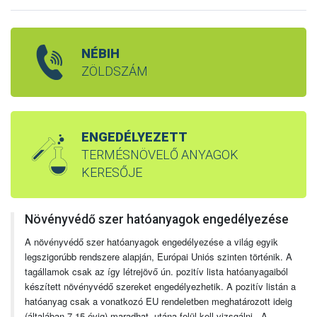
NÉBIH
ZÖLDSZÁM
ENGEDÉLYEZETT
TERMÉSNÖVELŐ ANYAGOK
KERESŐJE
Növényvédő szer hatóanyagok engedélyezése
A növényvédő szer hatóanyagok engedélyezése a világ egyik
legszigorúbb rendszere alapján, Európai Uniós szinten történik. A
tagállamok csak az így létrejövő ún. pozitív lista hatóanyagaiból
készített növényvédő szereket engedélyezhetik. A pozitív listán a
hatóanyag csak a vonatkozó EU rendeletben meghatározott ideig
(általában 7-15 évig) maradhat, utána felül kell vizsgálni. A