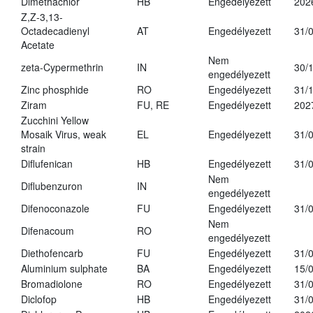
Dimethachlor
HB
Engedélyezett
202
Z,Z-3,13-
Octadecadienyl
AT
Engedélyezett
31/
Acetate
Nem
zeta-Cypermethrin
IN
30/
engedélyezett
Zinc phosphide
RO
Engedélyezett
31/
Ziram
FU, RE
Engedélyezett
202
Zucchini Yellow
Mosaik Virus, weak
EL
Engedélyezett
31/
strain
Diflufenican
HB
Engedélyezett
31/
Nem
Diflubenzuron
IN
engedélyezett
Difenoconazole
FU
Engedélyezett
31/
Nem
Difenacoum
RO
engedélyezett
Diethofencarb
FU
Engedélyezett
31/
Aluminium sulphate
BA
Engedélyezett
15/
Bromadiolone
RO
Engedélyezett
31/
Diclofop
HB
Engedélyezett
31/