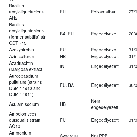
Bacillus
amyloliquefaciens
FU
Folyamatban
27/
AH2
Bacillus
amyloliquefaciens
BA, FU
Engedélyezett
203
(former subtilis) str.
QST 713
Azoxystrobin
FU
Engedélyezett
31/
Azimsulfuron
HB
Engedélyezett
31/
Azadirachtin
IN
Engedélyezett
31/
(Margosa extract)
Aureobasidium
pullulans (strains
FU, BA
Engedélyezett
30/
DSM 14940 and
DSM 14941)
Nem
Asulam sodium
HB
-
engedélyezett
Ampelomyces
quisqualis strain
FU
Engedélyezett
31/
AQ10
Ammonium
Synergist
Not PPP