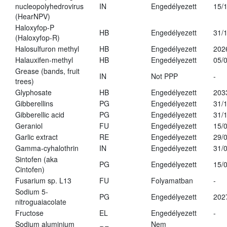
nucleopolyhedrovirus
IN
Engedélyezett
15/
(HearNPV)
Haloxyfop-P
HB
Engedélyezett
31/
(Haloxyfop-R)
Halosulfuron methyl
HB
Engedélyezett
202
Halauxifen-methyl
HB
Engedélyezett
05/
Grease (bands, fruit
IN
Not PPP
-
trees)
Glyphosate
HB
Engedélyezett
203
Gibberellins
PG
Engedélyezett
31/
Gibberellic acid
PG
Engedélyezett
31/
Geraniol
FU
Engedélyezett
15/
Garlic extract
RE
Engedélyezett
29/
Gamma-cyhalothrin
IN
Engedélyezett
31/
Sintofen (aka
PG
Engedélyezett
15/
Cintofen)
Fusarium sp. L13
FU
Folyamatban
-
Sodium 5-
PG
Engedélyezett
202
nitroguaiacolate
Fructose
EL
Engedélyezett
-
Sodium aluminium
Nem