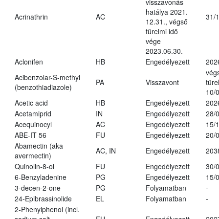
visszavonás
hatálya 2021.
Acrinathrin
AC
31/
12.31., végső
türelmi idő
vége
2023.06.30.
Aclonifen
HB
Engedélyezett
202
vég
Acibenzolar-S-methyl
PA
Visszavont
türe
(benzothiadiazole)
10/
Acetic acid
HB
Engedélyezett
202
Acetamiprid
IN
Engedélyezett
28/
Acequinocyl
AC
Engedélyezett
15/
ABE-IT 56
FU
Engedélyezett
20/
Abamectin (aka
AC, IN
Engedélyezett
203
avermectin)
Quinolin-8-ol
FU
Engedélyezett
30/
6-Benzyladenine
PG
Engedélyezett
15/
3-decen-2-one
PG
Folyamatban
-
24-Epibrassinolide
EL
Folyamatban
-
2-Phenylphenol (incl.