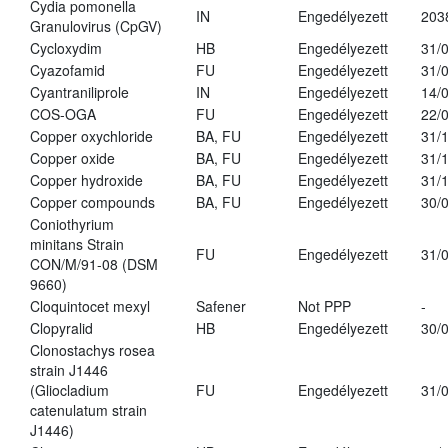
Cydia pomonella
IN
Engedélyezett
203
Granulovirus (CpGV)
Cycloxydim
HB
Engedélyezett
31/
Cyazofamid
FU
Engedélyezett
31/
Cyantraniliprole
IN
Engedélyezett
14/
COS-OGA
FU
Engedélyezett
22/
Copper oxychloride
BA, FU
Engedélyezett
31/
Copper oxide
BA, FU
Engedélyezett
31/
Copper hydroxide
BA, FU
Engedélyezett
31/
Copper compounds
BA, FU
Engedélyezett
30/
Coniothyrium
minitans Strain
FU
Engedélyezett
31/
CON/M/91-08 (DSM
9660)
Cloquintocet mexyl
Safener
Not PPP
-
Clopyralid
HB
Engedélyezett
30/
Clonostachys rosea
strain J1446
(Gliocladium
FU
Engedélyezett
31/
catenulatum strain
J1446)