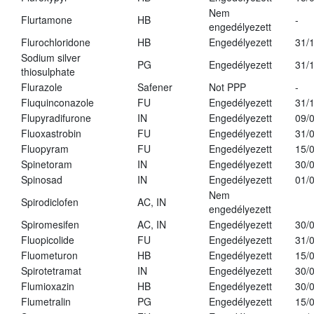
Nem
Flurtamone
HB
-
engedélyezett
Flurochloridone
HB
Engedélyezett
31/
Sodium silver
PG
Engedélyezett
31/
thiosulphate
Flurazole
Safener
Not PPP
-
Fluquinconazole
FU
Engedélyezett
31/
Flupyradifurone
IN
Engedélyezett
09/
Fluoxastrobin
FU
Engedélyezett
31/
Fluopyram
FU
Engedélyezett
15/
Spinetoram
IN
Engedélyezett
30/
Spinosad
IN
Engedélyezett
01/
Nem
Spirodiclofen
AC, IN
engedélyezett
Spiromesifen
AC, IN
Engedélyezett
30/
Fluopicolide
FU
Engedélyezett
31/
Fluometuron
HB
Engedélyezett
15/
Spirotetramat
IN
Engedélyezett
30/
Flumioxazin
HB
Engedélyezett
30/
Flumetralin
PG
Engedélyezett
15/