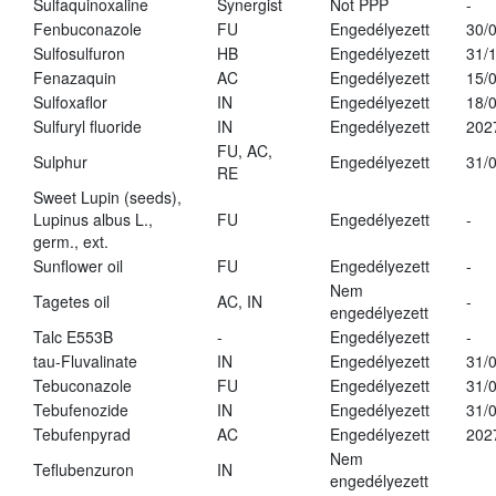
Sulfaquinoxaline
Synergist
Not PPP
-
Fenbuconazole
FU
Engedélyezett
30/
Sulfosulfuron
HB
Engedélyezett
31/
Fenazaquin
AC
Engedélyezett
15/
Sulfoxaflor
IN
Engedélyezett
18/
Sulfuryl fluoride
IN
Engedélyezett
202
FU, AC,
Sulphur
Engedélyezett
31/
RE
Sweet Lupin (seeds),
Lupinus albus L.,
FU
Engedélyezett
-
germ., ext.
Sunflower oil
FU
Engedélyezett
-
Nem
Tagetes oil
AC, IN
-
engedélyezett
Talc E553B
-
Engedélyezett
-
tau-Fluvalinate
IN
Engedélyezett
31/
Tebuconazole
FU
Engedélyezett
31/
Tebufenozide
IN
Engedélyezett
31/
Tebufenpyrad
AC
Engedélyezett
202
Nem
Teflubenzuron
IN
engedélyezett