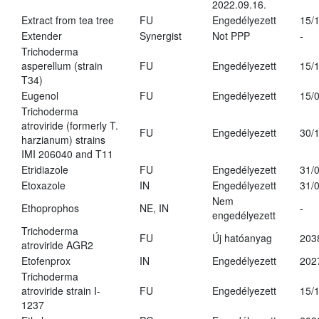
2022.09.16.
Extract from tea tree
FU
Engedélyezett
15/
Extender
Synergist
Not PPP
-
Trichoderma
asperellum (strain
FU
Engedélyezett
15/
T34)
Eugenol
FU
Engedélyezett
15/
Trichoderma
atroviride (formerly T.
FU
Engedélyezett
30/
harzianum) strains
IMI 206040 and T11
Etridiazole
FU
Engedélyezett
31/
Etoxazole
IN
Engedélyezett
31/
Nem
Ethoprophos
NE, IN
-
engedélyezett
Trichoderma
FU
Új hatóanyag
203
atroviride AGR2
Etofenprox
IN
Engedélyezett
202
Trichoderma
atroviride strain I-
FU
Engedélyezett
15/
1237