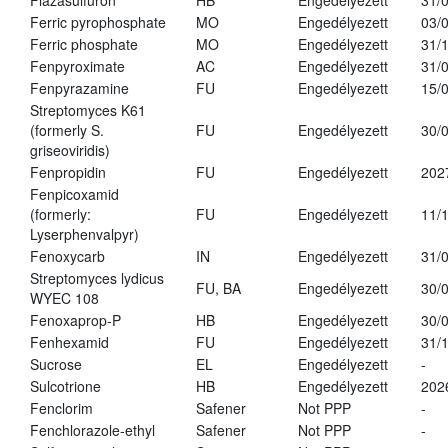
Flazasulfuron
HB
Engedélyezett
31/
Ferric pyrophosphate
MO
Engedélyezett
03/
Ferric phosphate
MO
Engedélyezett
31/
Fenpyroximate
AC
Engedélyezett
31/
Fenpyrazamine
FU
Engedélyezett
15/
Streptomyces K61
(formerly S.
FU
Engedélyezett
30/
griseoviridis)
Fenpropidin
FU
Engedélyezett
202
Fenpicoxamid
(formerly:
FU
Engedélyezett
11/
Lyserphenvalpyr)
Fenoxycarb
IN
Engedélyezett
31/
Streptomyces lydicus
FU, BA
Engedélyezett
30/
WYEC 108
Fenoxaprop-P
HB
Engedélyezett
30/
Fenhexamid
FU
Engedélyezett
31/
Sucrose
EL
Engedélyezett
-
Sulcotrione
HB
Engedélyezett
202
Fenclorim
Safener
Not PPP
-
Fenchlorazole-ethyl
Safener
Not PPP
-