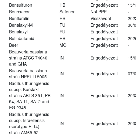
Bensulfuron
HB
Engedélyezett
15/
Benoxacor
Safener
Not PPP
-
Benfluralin
HB
Visszavont
202
Benalaxyl-M
FU
Engedélyezett
30/
Benalaxyl
FU
Engedélyezett
Beflubutamid
HB
Engedélyezett
202
Beer
MO
Engedélyezett
-
Beauveria bassiana
strains ATCC 74040
IN
Engedélyezett
15/
and GHA
Beauveria bassiana
IN
Engedélyezett
07/
strain NPP111B005
Bacillus thuringiensis
subsp. Kurstaki
strains ABTS 351, PB
IN
Engedélyezett
203
54, SA 11, SA12 and
EG 2348
Bacillus thuringiensis
subsp. Israeliensis
IN
Engedélyezett
203
(serotype H-14)
strain AM65-52