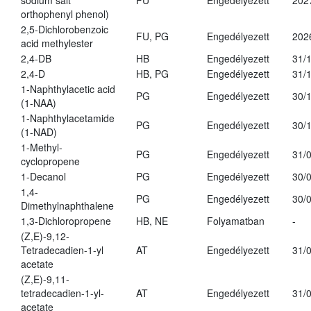
sodium salt
FU
Engedélyezett
202
orthophenyl phenol)
2,5-Dichlorobenzoic
FU, PG
Engedélyezett
202
acid methylester
2,4-DB
HB
Engedélyezett
31/
2,4-D
HB, PG
Engedélyezett
31/
1-Naphthylacetic acid
PG
Engedélyezett
30/
(1-NAA)
1-Naphthylacetamide
PG
Engedélyezett
30/
(1-NAD)
1-Methyl-
PG
Engedélyezett
31/
cyclopropene
1-Decanol
PG
Engedélyezett
30/
1,4-
PG
Engedélyezett
30/
Dimethylnaphthalene
1,3-Dichloropropene
HB, NE
Folyamatban
-
(Z,E)-9,12-
Tetradecadien-1-yl
AT
Engedélyezett
31/
acetate
(Z,E)-9,11-
tetradecadien-1-yl-
AT
Engedélyezett
31/
acetate