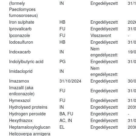
(formely
IN
Engedélyezett
31/
Paecilomyces
fumosoroseus)
Iron sulphate
HB
Engedélyezett
202
Iprovalicarb
FU
Engedélyezett
31/
Ipconazole
FU
Visszavont
-
Iodosulfuron
HB
Engedélyezett
31/
Nem
Indoxacarb
IN
19/
engedélyezett
Indolylbutyric acid
PG
Engedélyezett
31/
Nem
Imidacloprid
IN
engedélyezett
Imazamox
31/10/2024
Engedélyezett
30/
Imazalil (aka
FU
Engedélyezett
31/
enilconazole)
Hymexazol
FU
Engedélyezett
31/
Hydrolysed proteins
IN
Engedélyezett
203
Hydrogen peroxide
BA, FU
Engedélyezett
-
Hexythiazox
AC, IN
Engedélyezett
31/
Heptamaloxyloglucan
EL
Engedélyezett
203
Helicoverpa armigera