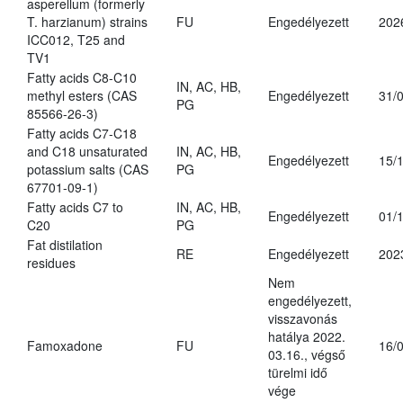
asperellum (formerly
T. harzianum) strains
FU
Engedélyezett
202
ICC012, T25 and
TV1
Fatty acids C8-C10
IN, AC, HB,
methyl esters (CAS
Engedélyezett
31/
PG
85566-26-3)
Fatty acids C7-C18
and C18 unsaturated
IN, AC, HB,
Engedélyezett
15/
potassium salts (CAS
PG
67701-09-1)
Fatty acids C7 to
IN, AC, HB,
Engedélyezett
01/
C20
PG
Fat distilation
RE
Engedélyezett
202
residues
Nem
engedélyezett,
visszavonás
hatálya 2022.
Famoxadone
FU
16/
03.16., végső
türelmi idő
vége