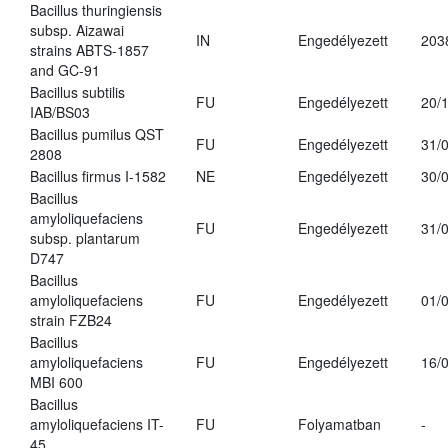
Bacillus thuringiensis
subsp. Aizawai
IN
Engedélyezett
203
strains ABTS-1857
and GC-91
Bacillus subtilis
FU
Engedélyezett
20/
IAB/BS03
Bacillus pumilus QST
FU
Engedélyezett
31/
2808
Bacillus firmus I-1582
NE
Engedélyezett
30/
Bacillus
amyloliquefaciens
FU
Engedélyezett
31/
subsp. plantarum
D747
Bacillus
amyloliquefaciens
FU
Engedélyezett
01/
strain FZB24
Bacillus
amyloliquefaciens
FU
Engedélyezett
16/
MBI 600
Bacillus
amyloliquefaciens IT-
FU
Folyamatban
-
45