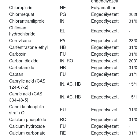
engedélyezett
Chloropicrin
NE
Folyamatban
-
Chlormequat
PG
Engedélyezett
202
Chlorantraniliprole
IN
Engedélyezett
31/
Chitosan
EL
Engedélyezett
-
hydrochloride
Cerevisane
PA
Engedélyezett
23/
Carfentrazone-ethyl
HB
Engedélyezett
31/
Carboxin
FU
Engedélyezett
31/
Carbon dioxide
IN, RO
Engedélyezett
203
Carbetamide
HB
Engedélyezett
31/
Captan
FU
Engedélyezett
31/
Caprylic acid (CAS
IN, AC, HB
Engedélyezett
15/
124-07-2)
Capric acid (CAS
IN, AC, HB
Engedélyezett
15/
334-48-5)
Candida oleophila
FU
Engedélyezett
31/
strain O
Calcium phosphide
RO
Engedélyezett
31/
Calcium hydroxide
FU
Engedélyezett
-
Calcium carbonate
RE
Engedélyezett
31/