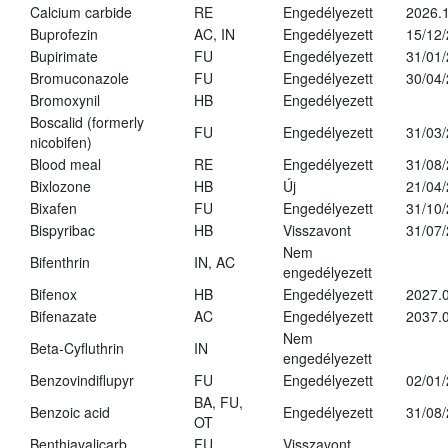
Calcium carbide
RE
Engedélyezett
2026.1
Buprofezin
AC, IN
Engedélyezett
15/12
Bupirimate
FU
Engedélyezett
31/01
Bromuconazole
FU
Engedélyezett
30/04
Bromoxynil
HB
Engedélyezett
Boscalid (formerly
FU
Engedélyezett
31/03
nicobifen)
Blood meal
RE
Engedélyezett
31/08
Bixlozone
HB
Új
21/04
Bixafen
FU
Engedélyezett
31/10
Bispyribac
HB
Visszavont
31/07
Nem
Bifenthrin
IN, AC
engedélyezett
Bifenox
HB
Engedélyezett
2027.0
Bifenazate
AC
Engedélyezett
2037.
Nem
Beta-Cyfluthrin
IN
engedélyezett
Benzovindiflupyr
FU
Engedélyezett
02/01
BA, FU,
Benzoic acid
Engedélyezett
31/08
OT
Benthiavalicarb
FU
Visszavont