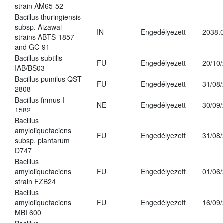
strain AM65-52
Bacillus thuringiensis
subsp. Aizawai
IN
Engedélyezett
2038.
strains ABTS-1857
and GC-91
Bacillus subtilis
FU
Engedélyezett
20/10
IAB/BS03
Bacillus pumilus QST
FU
Engedélyezett
31/08
2808
Bacillus firmus I-
NE
Engedélyezett
30/09
1582
Bacillus
amyloliquefaciens
FU
Engedélyezett
31/08
subsp. plantarum
D747
Bacillus
amyloliquefaciens
FU
Engedélyezett
01/06
strain FZB24
Bacillus
amyloliquefaciens
FU
Engedélyezett
16/09
MBI 600