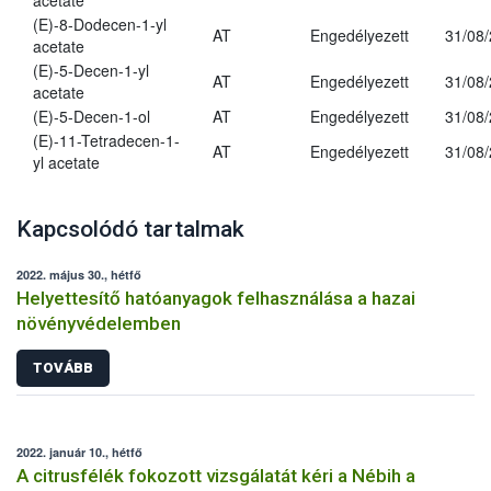
acetate
(E)-8-Dodecen-1-yl
AT
Engedélyezett
31/08
acetate
(E)-5-Decen-1-yl
AT
Engedélyezett
31/08
acetate
(E)-5-Decen-1-ol
AT
Engedélyezett
31/08
(E)-11-Tetradecen-1-
AT
Engedélyezett
31/08
yl acetate
Kapcsolódó tartalmak
2022. május 30., hétfő
Helyettesítő hatóanyagok felhasználása a hazai
növényvédelemben
TOVÁBB
2022. január 10., hétfő
A citrusfélék fokozott vizsgálatát kéri a Nébih a