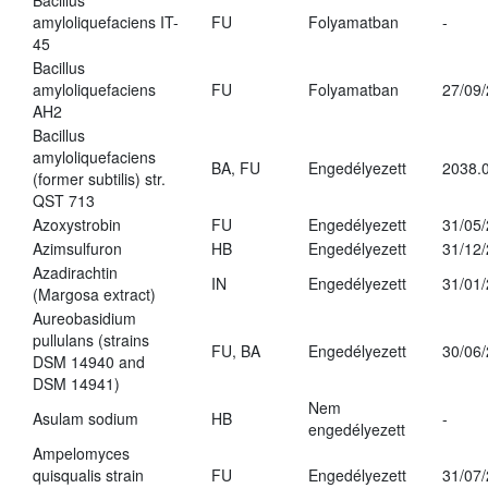
Bacillus
amyloliquefaciens IT-
FU
Folyamatban
-
45
Bacillus
amyloliquefaciens
FU
Folyamatban
27/09
AH2
Bacillus
amyloliquefaciens
BA, FU
Engedélyezett
2038.
(former subtilis) str.
QST 713
Azoxystrobin
FU
Engedélyezett
31/05
Azimsulfuron
HB
Engedélyezett
31/12
Azadirachtin
IN
Engedélyezett
31/01
(Margosa extract)
Aureobasidium
pullulans (strains
FU, BA
Engedélyezett
30/06
DSM 14940 and
DSM 14941)
Nem
Asulam sodium
HB
-
engedélyezett
Ampelomyces
quisqualis strain
FU
Engedélyezett
31/07