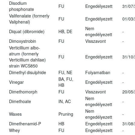
Disodium
FU
Engedélyezett
31/07
phosphonate
Valifenalate (formerly
FU
Engedélyezett
01/03
Valiphenal)
Nem
Diquat (dibromide)
HB, DE
-
engedélyezett
Dimoxystrobin
FU
Visszavont
-
Verticillium albo-
atrum (formerly
FU
Engedélyezett
31/10
Verticillium dahliae)
strain WCS850
Dimethyl disulphide
FU, NE
Folyamatban
-
BA, FU,
Vinegar
Engedélyezett
-
HB
Dimethomorph
FU
Visszavont
20/05
Nem
Dimethoate
IN, AC
-
engedélyezett
Nem
Waxes
Pruning
-
engedélyezett
Dimethenamid-P
HB
Engedélyezett
31/08
Whey
FU
Engedélyezett
-