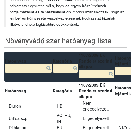
folyamatok együttes célja, hogy az egyes készítmények
forgalmazását és felhasználását oly módon szabályozzák, hogy az
ember és környezete veszélyeztetésének kockázatát kizárják,
illetve a lehető legkisebbre csökkentsék.
Növényvédő szer hatóanyag lista
1107/2009 EK
Hatóan
Hatóanyag
Kategória
Rendelet szerinti
lejárati 
állapot
1107/2009 EK
Hatóan
Hatóanyag
Kategória
Rendelet szerinti
lejárati 
állapot
Nem
Diuron
HB
engedélyezett
AC, FU,
Urtica spp.
Engedélyezett
-
IN
Dithianon
FU
Engedélyezett
31/01