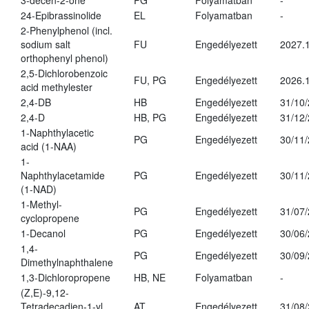
3-decen-2-one
PG
Folyamatban
-
24-Epibrassinolide
EL
Folyamatban
-
2-Phenylphenol (incl.
sodium salt
FU
Engedélyezett
2027.1
orthophenyl phenol)
2,5-Dichlorobenzoic
FU, PG
Engedélyezett
2026.
acid methylester
2,4-DB
HB
Engedélyezett
31/10
2,4-D
HB, PG
Engedélyezett
31/12
1-Naphthylacetic
PG
Engedélyezett
30/11
acid (1-NAA)
1-
Naphthylacetamide
PG
Engedélyezett
30/11
(1-NAD)
1-Methyl-
PG
Engedélyezett
31/07
cyclopropene
1-Decanol
PG
Engedélyezett
30/06
1,4-
PG
Engedélyezett
30/09
Dimethylnaphthalene
1,3-Dichloropropene
HB, NE
Folyamatban
-
(Z,E)-9,12-
Tetradecadien-1-yl
AT
Engedélyezett
31/08