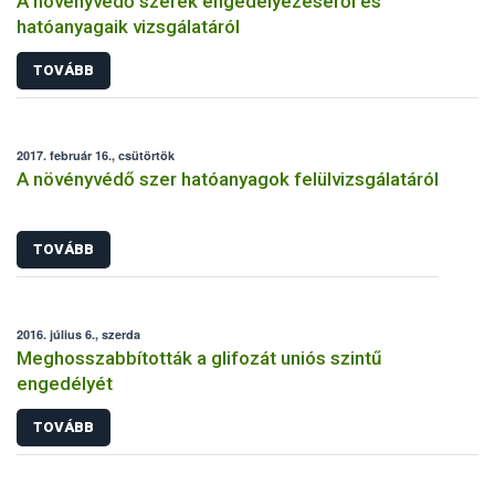
A növényvédő szerek engedélyezéséről és
hatóanyagaik vizsgálatáról
TOVÁBB
2017. február 16., csütörtök
A növényvédő szer hatóanyagok felülvizsgálatáról
TOVÁBB
2016. július 6., szerda
Meghosszabbították a glifozát uniós szintű
engedélyét
TOVÁBB