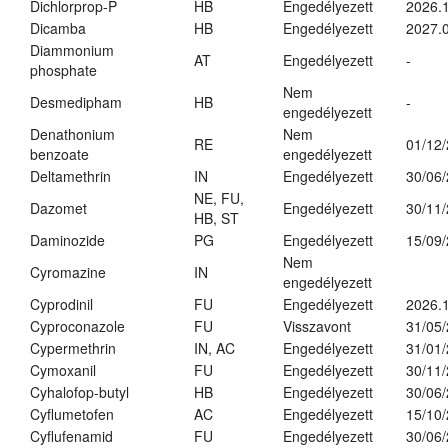
Dichlorprop-P
HB
Engedélyezett
2026.
Dicamba
HB
Engedélyezett
2027.0
Diammonium
AT
Engedélyezett
-
phosphate
Nem
Desmedipham
HB
-
engedélyezett
Denathonium
Nem
RE
01/12
benzoate
engedélyezett
Deltamethrin
IN
Engedélyezett
30/06
NE, FU,
Dazomet
Engedélyezett
30/11
HB, ST
Daminozide
PG
Engedélyezett
15/09
Nem
Cyromazine
IN
engedélyezett
Cyprodinil
FU
Engedélyezett
2026.
Cyproconazole
FU
Visszavont
31/05
Cypermethrin
IN, AC
Engedélyezett
31/01
Cymoxanil
FU
Engedélyezett
30/11
Cyhalofop-butyl
HB
Engedélyezett
30/06
Cyflumetofen
AC
Engedélyezett
15/10
Cyflufenamid
FU
Engedélyezett
30/06