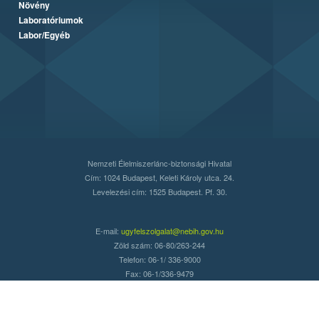
Növény
Laboratóriumok
Labor/Egyéb
Nemzeti Élelmiszerlánc-biztonsági Hivatal
Cím: 1024 Budapest, Keleti Károly utca. 24.
Levelezési cím: 1525 Budapest. Pf. 30.
E-mail:
ugyfelszolgalat@nebih.gov.hu
Zöld szám: 06-80/263-244
Telefon: 06-1/ 336-9000
Fax: 06-1/336-9479