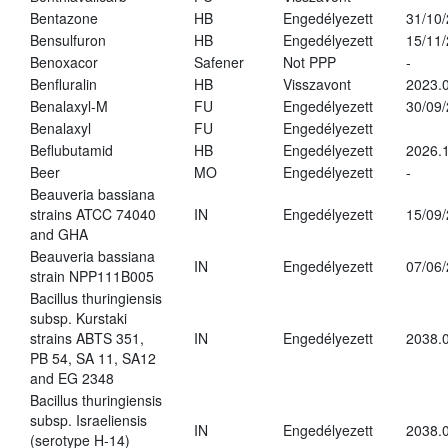
Bentazone
HB
Engedélyezett
31/10
Bensulfuron
HB
Engedélyezett
15/11
Benoxacor
Safener
Not PPP
-
Benfluralin
HB
Visszavont
2023.
Benalaxyl-M
FU
Engedélyezett
30/09
Benalaxyl
FU
Engedélyezett
Beflubutamid
HB
Engedélyezett
2026.
Beer
MO
Engedélyezett
-
Beauveria bassiana
strains ATCC 74040
IN
Engedélyezett
15/09
and GHA
Beauveria bassiana
IN
Engedélyezett
07/06
strain NPP111B005
Bacillus thuringiensis
subsp. Kurstaki
strains ABTS 351,
IN
Engedélyezett
2038.
PB 54, SA 11, SA12
and EG 2348
Bacillus thuringiensis
subsp. Israeliensis
IN
Engedélyezett
2038.
(serotype H-14)