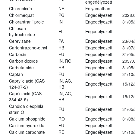
engedélyezett
Chloropicrin
NE
Folyamatban
-
Chlormequat
PG
Engedélyezett
2028.0
Chlorantraniliprole
IN
Engedélyezett
31/05
Chitosan
EL
Engedélyezett
-
hydrochloride
Cerevisane
PA
Engedélyezett
23/04
Carfentrazone-ethyl
HB
Engedélyezett
31/07
Carboxin
FU
Engedélyezett
31/05
Carbon dioxide
IN, RO
Engedélyezett
2037.
Carbetamide
HB
Engedélyezett
31/05
Captan
FU
Engedélyezett
31/10
Caprylic acid (CAS
IN, AC,
Engedélyezett
15/12
124-07-2)
HB
Capric acid (CAS
IN, AC,
Engedélyezett
15/12
334-48-5)
HB
Candida oleophila
FU
Engedélyezett
31/05
strain O
Calcium phosphide
RO
Engedélyezett
31/08
Calcium hydroxide
FU
Engedélyezett
-
Calcium carbonate
RE
Engedélyezett
31/10