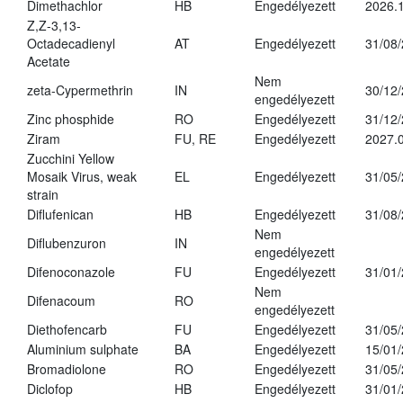
Dimethachlor
HB
Engedélyezett
2026.1
Z,Z-3,13-
Octadecadienyl
AT
Engedélyezett
31/08
Acetate
Nem
zeta-Cypermethrin
IN
30/12
engedélyezett
Zinc phosphide
RO
Engedélyezett
31/12
Ziram
FU, RE
Engedélyezett
2027.
Zucchini Yellow
Mosaik Virus, weak
EL
Engedélyezett
31/05
strain
Diflufenican
HB
Engedélyezett
31/08
Nem
Diflubenzuron
IN
engedélyezett
Difenoconazole
FU
Engedélyezett
31/01
Nem
Difenacoum
RO
engedélyezett
Diethofencarb
FU
Engedélyezett
31/05
Aluminium sulphate
BA
Engedélyezett
15/01
Bromadiolone
RO
Engedélyezett
31/05
Diclofop
HB
Engedélyezett
31/01