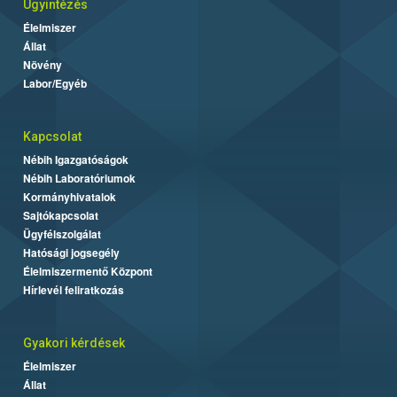
Ügyintézés
Élelmiszer
Állat
Növény
Labor/Egyéb
Kapcsolat
Nébih Igazgatóságok
Nébih Laboratóriumok
Kormányhivatalok
Sajtókapcsolat
Ügyfélszolgálat
Hatósági jogsegély
Élelmiszermentő Központ
Hírlevél feliratkozás
Gyakori kérdések
Élelmiszer
Állat