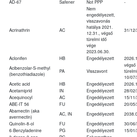
AD-67
Safener
Not PPP
-
Nem
engedélyezett,
visszavonás
hatálya 2021.
Acrinathrin
AC
31/12
12.31., végső
türelmi idő
vége
2023.06.30.
Aclonifen
HB
Engedélyezett
2026.
végső
Acibenzolar-S-methyl
PA
Visszavont
türelmi
(benzothiadiazole)
10/07
Acetic acid
HB
Engedélyezett
2026.1
Acetamiprid
IN
Engedélyezett
28/02
Acequinocyl
AC
Engedélyezett
15/11
ABE-IT 56
FU
Engedélyezett
20/05
Abamectin (aka
AC, IN
Engedélyezett
2038.
avermectin)
Quinolin-8-ol
FU
Engedélyezett
30/06
6-Benzyladenine
PG
Engedélyezett
15/01