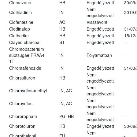
Clomazone
HB
Engedélyezett
30/09
Nem
Clothiadinin
IN
2019.0
engedélyezett
Clofentezine
AC
Visszavont
Clodinafop
HB
Engedélyezett
31/07
Clethodim
HB
Engedélyezett
15/12
Clayed charcoal
ST
Engedélyezett
-
Chromobacterium
subtsugae PRAA4-
IN
Folyamatban
-
1T
Chromafenozide
IN
Engedélyezett
31/03
Nem
Chlorsulfuron
HB
engedélyezett
Nem
Chlorpyrifos-methyl
IN, AC
engedélyezett
Nem
Chlorpyrifos
IN, AC
engedélyezett
Nem
Chlorpropham
PG, HB
-
engedélyezett
Chlorotoluron
HB
Engedélyezett
30/06
Nem
Chlorothalonil
FU
-