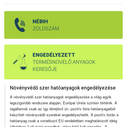
NÉBIH
ZÖLDSZÁM
ENGEDÉLYEZETT
TERMÉSNÖVELŐ ANYAGOK
KERESŐJE
Növényvédő szer hatóanyagok engedélyezése
A növényvédő szer hatóanyagok engedélyezése a világ egyik
legszigorúbb rendszere alapján, Európai Uniós szinten történik. A
tagállamok csak az így létrejövő ún. pozitív lista hatóanyagaiból
készített növényvédő szereket engedélyezhetik. A pozitív listán a
hatóanyag csak a vonatkozó EU rendeletben meghatározott ideig
(általában 7-15 évig) maradhat, utána felül kell vizsgálni. A