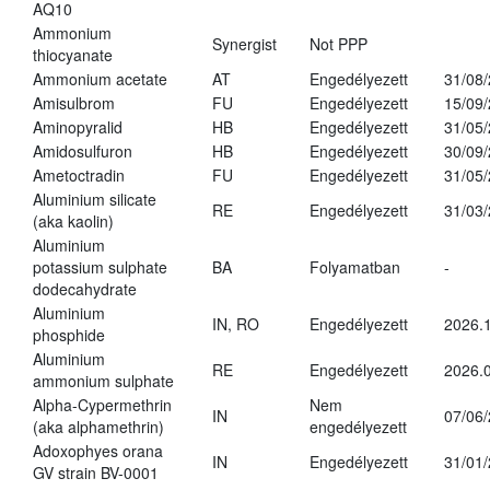
AQ10
Ammonium
Synergist
Not PPP
thiocyanate
Ammonium acetate
AT
Engedélyezett
31/08
Amisulbrom
FU
Engedélyezett
15/09
Aminopyralid
HB
Engedélyezett
31/05
Amidosulfuron
HB
Engedélyezett
30/09
Ametoctradin
FU
Engedélyezett
31/05
Aluminium silicate
RE
Engedélyezett
31/03
(aka kaolin)
Aluminium
potassium sulphate
BA
Folyamatban
-
dodecahydrate
Aluminium
IN, RO
Engedélyezett
2026.1
phosphide
Aluminium
RE
Engedélyezett
2026.0
ammonium sulphate
Alpha-Cypermethrin
Nem
IN
07/06
(aka alphamethrin)
engedélyezett
Adoxophyes orana
IN
Engedélyezett
31/01
GV strain BV-0001