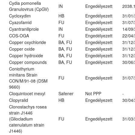
Cydia pomonella
IN
Engedélyezett
2038.
Granulovirus (CpGV)
Cycloxydim
HB
Engedélyezett
31/01
Cyazofamid
FU
Engedélyezett
31/07
Cyantraniliprole
IN
Engedélyezett
14/09
COS-OGA
FU
Engedélyezett
22/04
Copper oxychloride
BA, FU
Engedélyezett
31/12
Copper oxide
BA, FU
Engedélyezett
31/12
Copper hydroxide
BA, FU
Engedélyezett
31/12
Copper compounds
BA, FU
Engedélyezett
30/06
Coniothyrium
minitans Strain
FU
Engedélyezett
31/07
CON/M/91-08 (DSM
9660)
Cloquintocet mexyl
Safener
Not PPP
-
Clopyralid
HB
Engedélyezett
30/04
Clonostachys rosea
strain J1446
(Gliocladium
FU
Engedélyezett
31/03
catenulatum strain
J1446)