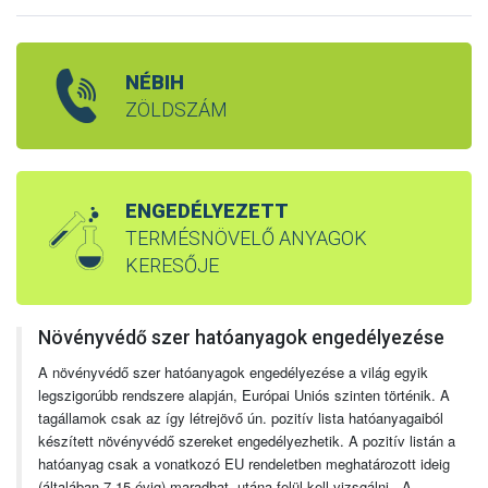
NÉBIH
ZÖLDSZÁM
ENGEDÉLYEZETT
TERMÉSNÖVELŐ ANYAGOK
KERESŐJE
Növényvédő szer hatóanyagok engedélyezése
A növényvédő szer hatóanyagok engedélyezése a világ egyik
legszigorúbb rendszere alapján, Európai Uniós szinten történik. A
tagállamok csak az így létrejövő ún. pozitív lista hatóanyagaiból
készített növényvédő szereket engedélyezhetik. A pozitív listán a
hatóanyag csak a vonatkozó EU rendeletben meghatározott ideig
(általában 7-15 évig) maradhat, utána felül kell vizsgálni. A