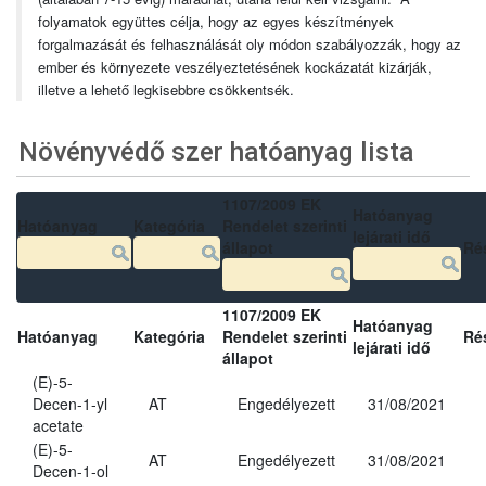
folyamatok együttes célja, hogy az egyes készítmények
forgalmazását és felhasználását oly módon szabályozzák, hogy az
ember és környezete veszélyeztetésének kockázatát kizárják,
illetve a lehető legkisebbre csökkentsék.
Növényvédő szer hatóanyag lista
1107/2009 EK
Hatóanyag
Hatóanyag
Kategória
Rendelet szerinti
lejárati idő
állapot
Ré
1107/2009 EK
Hatóanyag
Hatóanyag
Kategória
Rendelet szerinti
Ré
lejárati idő
állapot
(E)-5-
Decen-1-yl
AT
Engedélyezett
31/08/2021
acetate
(E)-5-
AT
Engedélyezett
31/08/2021
Decen-1-ol