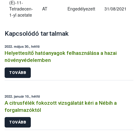
(E)-11-
Tetradecen-
AT
Engedélyezett
31/08/2021
1-yl acetate
Kapcsolódó tartalmak
2022. május 30., hétfő
Helyettesítő hatóanyagok felhasználása a hazai
növényvédelemben
TOVÁBB
2022. január 10., hétfő
A citrusfélék fokozott vizsgálatát kéri a Nébih a
forgalmazóktól
TOVÁBB