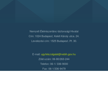
Nemzeti Élelmiszerlánc-biztonsági Hivatal
Cím: 1024 Budapest, Keleti Károly utca. 24.
Levelezési cím: 1525 Budapest. Pf. 30.
E-mail:
ugyfelszolgalat@nebih.gov.hu
Zöld szám: 06-80/263-244
Telefon: 06-1/ 336-9000
Fax: 06-1/336-9479