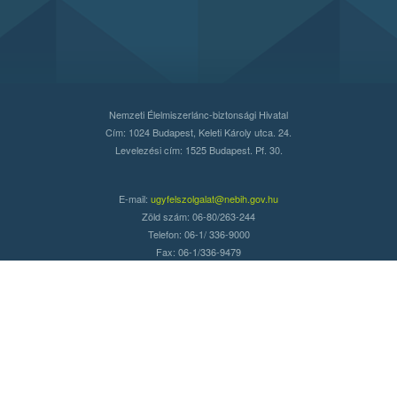
Nemzeti Élelmiszerlánc-biztonsági Hivatal
Cím: 1024 Budapest, Keleti Károly utca. 24.
Levelezési cím: 1525 Budapest. Pf. 30.
E-mail:
ugyfelszolgalat@nebih.gov.hu
Zöld szám: 06-80/263-244
Telefon: 06-1/ 336-9000
Fax: 06-1/336-9479