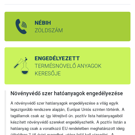
NÉBIH
ZÖLDSZÁM
ENGEDÉLYEZETT
TERMÉSNÖVELŐ ANYAGOK
KERESŐJE
Növényvédő szer hatóanyagok engedélyezése
A növényvédő szer hatóanyagok engedélyezése a világ egyik
legszigorúbb rendszere alapján, Európai Uniós szinten történik. A
tagállamok csak az így létrejövő ún. pozitív lista hatóanyagaiból
készített növényvédő szereket engedélyezhetik. A pozitív listán a
hatóanyag csak a vonatkozó EU rendeletben meghatározott ideig
(általában 7-15 évig) maradhat, utána felül kell vizsgálni. A