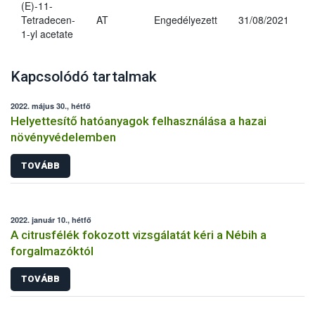
(E)-11-
Tetradecen-
AT
Engedélyezett
31/08/2021
1-yl acetate
Kapcsolódó tartalmak
2022. május 30., hétfő
Helyettesítő hatóanyagok felhasználása a hazai
növényvédelemben
TOVÁBB
2022. január 10., hétfő
A citrusfélék fokozott vizsgálatát kéri a Nébih a
forgalmazóktól
TOVÁBB