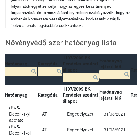
folyamatok együttes célja, hogy az egyes készítmények
forgalmazását és felhasználását oly módon szabályozzák, hogy az
ember és környezete veszélyeztetésének kockázatát kizárják,
illetve a lehető legkisebbre csökkentsék.
Növényvédő szer hatóanyag lista
1107/2009 EK
Hatóanyag
Hatóanyag
Kategória
Rendelet szerinti
lejárati idő
állapot
Ré
1107/2009 EK
Hatóanyag
Hatóanyag
Kategória
Rendelet szerinti
Ré
lejárati idő
állapot
(E)-5-
Decen-1-yl
AT
Engedélyezett
31/08/2021
acetate
(E)-5-
AT
Engedélyezett
31/08/2021
Decen-1-ol