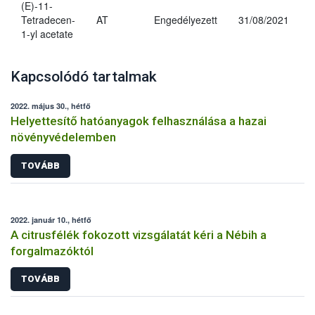
(E)-11-
Tetradecen-
AT
Engedélyezett
31/08/2021
1-yl acetate
Kapcsolódó tartalmak
2022. május 30., hétfő
Helyettesítő hatóanyagok felhasználása a hazai
növényvédelemben
TOVÁBB
2022. január 10., hétfő
A citrusfélék fokozott vizsgálatát kéri a Nébih a
forgalmazóktól
TOVÁBB