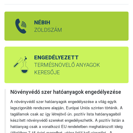
NÉBIH
ZÖLDSZÁM
ENGEDÉLYEZETT
TERMÉSNÖVELŐ ANYAGOK
KERESŐJE
Növényvédő szer hatóanyagok engedélyezése
A növényvédő szer hatóanyagok engedélyezése a világ egyik
legszigorúbb rendszere alapján, Európai Uniós szinten történik. A
tagállamok csak az így létrejövő ún. pozitív lista hatóanyagaiból
készített növényvédő szereket engedélyezhetik. A pozitív listán a
hatóanyag csak a vonatkozó EU rendeletben meghatározott ideig
(általában 7-15 évig) maradhat, utána felül kell vizsgálni. A