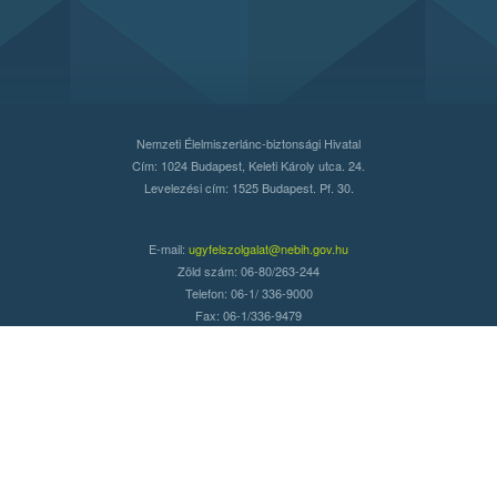
Nemzeti Élelmiszerlánc-biztonsági Hivatal
Cím: 1024 Budapest, Keleti Károly utca. 24.
Levelezési cím: 1525 Budapest. Pf. 30.
E-mail:
ugyfelszolgalat@nebih.gov.hu
Zöld szám: 06-80/263-244
Telefon: 06-1/ 336-9000
Fax: 06-1/336-9479