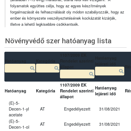
folyamatok együttes célja, hogy az egyes készítmények
forgalmazását és felhasználását oly módon szabályozzák, hogy az
ember és környezete veszélyeztetésének kockázatát kizárják,
illetve a lehető legkisebbre csökkentsék.
Növényvédő szer hatóanyag lista
1107/2009 EK
Hatóanyag
Hatóanyag
Kategória
Rendelet szerinti
lejárati idő
állapot
Ré
1107/2009 EK
Hatóanyag
Hatóanyag
Kategória
Rendelet szerinti
Ré
lejárati idő
állapot
(E)-5-
Decen-1-yl
AT
Engedélyezett
31/08/2021
acetate
(E)-5-
AT
Engedélyezett
31/08/2021
Decen-1-ol