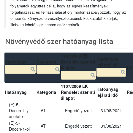
folyamatok együttes célja, hogy az egyes készítmények
forgalmazását és felhasználását oly módon szabályozzák, hogy az
ember és környezete veszélyeztetésének kockázatát kizárják,
illetve a lehető legkisebbre csökkentsék.
Növényvédő szer hatóanyag lista
1107/2009 EK
Hatóanyag
Hatóanyag
Kategória
Rendelet szerinti
lejárati idő
állapot
Ré
1107/2009 EK
Hatóanyag
Hatóanyag
Kategória
Rendelet szerinti
Ré
lejárati idő
állapot
(E)-5-
Decen-1-yl
AT
Engedélyezett
31/08/2021
acetate
(E)-5-
AT
Engedélyezett
31/08/2021
Decen-1-ol