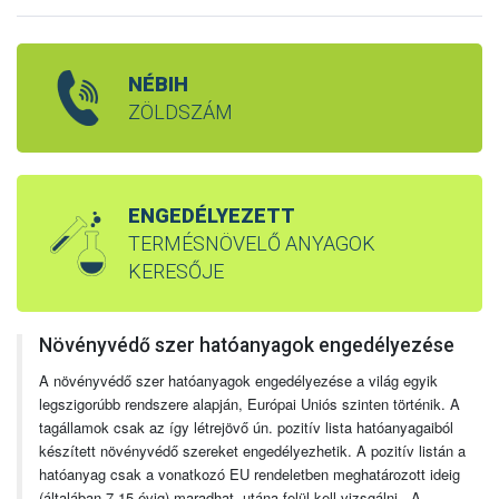
NÉBIH
ZÖLDSZÁM
ENGEDÉLYEZETT
TERMÉSNÖVELŐ ANYAGOK
KERESŐJE
Növényvédő szer hatóanyagok engedélyezése
A növényvédő szer hatóanyagok engedélyezése a világ egyik
legszigorúbb rendszere alapján, Európai Uniós szinten történik. A
tagállamok csak az így létrejövő ún. pozitív lista hatóanyagaiból
készített növényvédő szereket engedélyezhetik. A pozitív listán a
hatóanyag csak a vonatkozó EU rendeletben meghatározott ideig
(általában 7-15 évig) maradhat, utána felül kell vizsgálni. A