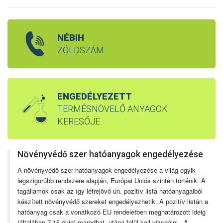
NÉBIH
ZÖLDSZÁM
ENGEDÉLYEZETT
TERMÉSNÖVELŐ ANYAGOK
KERESŐJE
Növényvédő szer hatóanyagok engedélyezése
A növényvédő szer hatóanyagok engedélyezése a világ egyik
legszigorúbb rendszere alapján, Európai Uniós szinten történik. A
tagállamok csak az így létrejövő ún. pozitív lista hatóanyagaiból
készített növényvédő szereket engedélyezhetik. A pozitív listán a
hatóanyag csak a vonatkozó EU rendeletben meghatározott ideig
(általában 7-15 évig) maradhat, utána felül kell vizsgálni. A