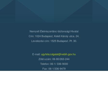
Nemzeti Élelmiszerlánc-biztonsági Hivatal
Cím: 1024 Budapest, Keleti Károly utca. 24.
Levelezési cím: 1525 Budapest. Pf. 30.
E-mail:
ugyfelszolgalat@nebih.gov.hu
Zöld szám: 06-80/263-244
Telefon: 06-1/ 336-9000
Fax: 06-1/336-9479