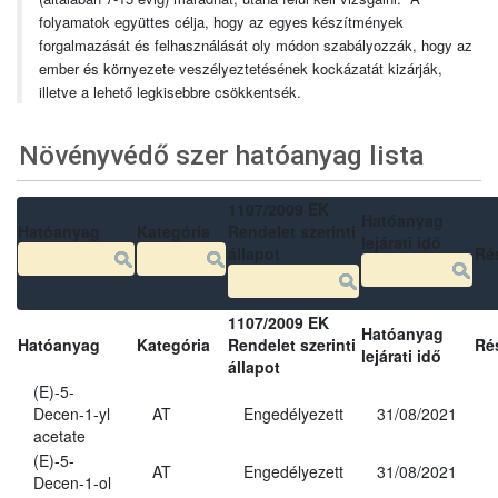
folyamatok együttes célja, hogy az egyes készítmények
forgalmazását és felhasználását oly módon szabályozzák, hogy az
ember és környezete veszélyeztetésének kockázatát kizárják,
illetve a lehető legkisebbre csökkentsék.
Növényvédő szer hatóanyag lista
1107/2009 EK
Hatóanyag
Hatóanyag
Kategória
Rendelet szerinti
lejárati idő
állapot
Ré
1107/2009 EK
Hatóanyag
Hatóanyag
Kategória
Rendelet szerinti
Ré
lejárati idő
állapot
(E)-5-
Decen-1-yl
AT
Engedélyezett
31/08/2021
acetate
(E)-5-
AT
Engedélyezett
31/08/2021
Decen-1-ol