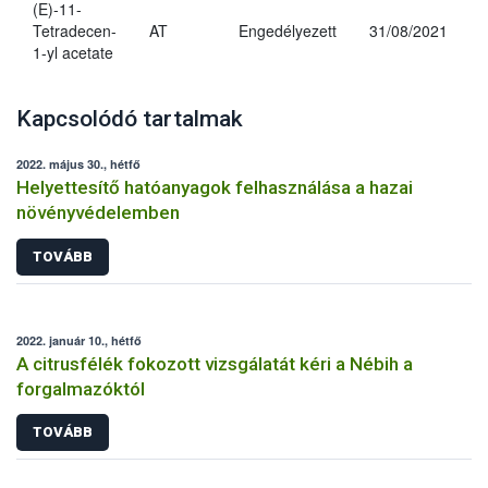
(E)-11-
Tetradecen-
AT
Engedélyezett
31/08/2021
1-yl acetate
Kapcsolódó tartalmak
2022. május 30., hétfő
Helyettesítő hatóanyagok felhasználása a hazai
növényvédelemben
TOVÁBB
2022. január 10., hétfő
A citrusfélék fokozott vizsgálatát kéri a Nébih a
forgalmazóktól
TOVÁBB