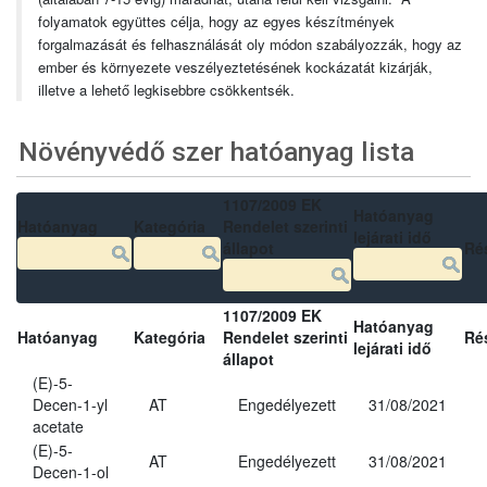
folyamatok együttes célja, hogy az egyes készítmények
forgalmazását és felhasználását oly módon szabályozzák, hogy az
ember és környezete veszélyeztetésének kockázatát kizárják,
illetve a lehető legkisebbre csökkentsék.
Növényvédő szer hatóanyag lista
1107/2009 EK
Hatóanyag
Hatóanyag
Kategória
Rendelet szerinti
lejárati idő
állapot
Ré
1107/2009 EK
Hatóanyag
Hatóanyag
Kategória
Rendelet szerinti
Ré
lejárati idő
állapot
(E)-5-
Decen-1-yl
AT
Engedélyezett
31/08/2021
acetate
(E)-5-
AT
Engedélyezett
31/08/2021
Decen-1-ol