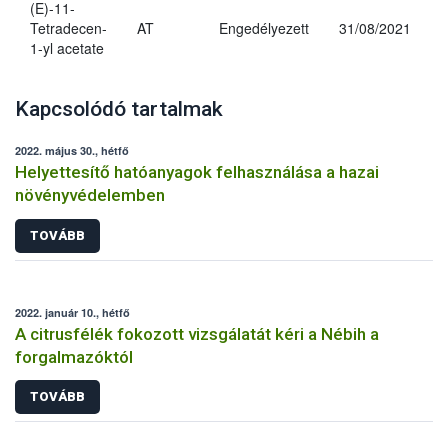
(E)-11-
Tetradecen-
AT
Engedélyezett
31/08/2021
1-yl acetate
Kapcsolódó tartalmak
2022. május 30., hétfő
Helyettesítő hatóanyagok felhasználása a hazai
növényvédelemben
TOVÁBB
2022. január 10., hétfő
A citrusfélék fokozott vizsgálatát kéri a Nébih a
forgalmazóktól
TOVÁBB