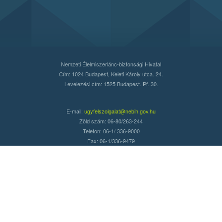
Nemzeti Élelmiszerlánc-biztonsági Hivatal
Cím: 1024 Budapest, Keleti Károly utca. 24.
Levelezési cím: 1525 Budapest. Pf. 30.
E-mail:
ugyfelszolgalat@nebih.gov.hu
Zöld szám: 06-80/263-244
Telefon: 06-1/ 336-9000
Fax: 06-1/336-9479