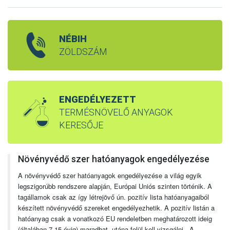
NÉBIH
ZÖLDSZÁM
ENGEDÉLYEZETT
TERMÉSNÖVELŐ ANYAGOK
KERESŐJE
Növényvédő szer hatóanyagok engedélyezése
A növényvédő szer hatóanyagok engedélyezése a világ egyik
legszigorúbb rendszere alapján, Európai Uniós szinten történik. A
tagállamok csak az így létrejövő ún. pozitív lista hatóanyagaiból
készített növényvédő szereket engedélyezhetik. A pozitív listán a
hatóanyag csak a vonatkozó EU rendeletben meghatározott ideig
(általában 7-15 évig) maradhat, utána felül kell vizsgálni. A