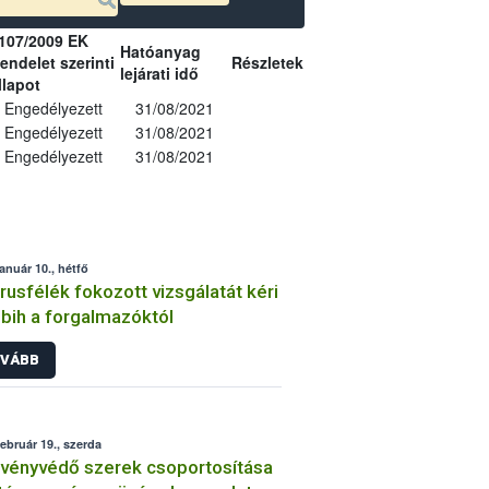
107/2009 EK
Hatóanyag
endelet szerinti
Részletek
lejárati idő
llapot
Engedélyezett
31/08/2021
Engedélyezett
31/08/2021
Engedélyezett
31/08/2021
január 10., hétfő
trusfélék fokozott vizsgálatát kéri
bih a forgalmazóktól
VÁBB
február 19., szerda
vényvédő szerek csoportosítása