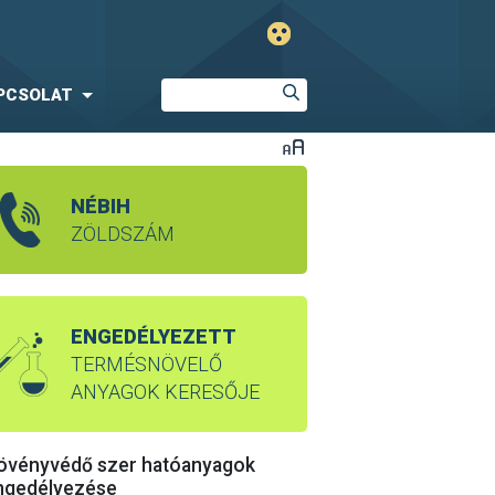
PCSOLAT
NÉBIH
ZÖLDSZÁM
ENGEDÉLYEZETT
TERMÉSNÖVELŐ
ANYAGOK KERESŐJE
övényvédő szer hatóanyagok
ngedélyezése