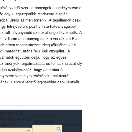
növényvédő szer hatóanyagok engedélyezése a
lág egyik legszigorúbb rendszere alapján,
rópai Uniós szinten történik. A tagállamok csak
 így létrejövő ún. pozitív lista hatóanyagaiból
szített növényvédő szereket engedélyezhetik. A
zitív listán a hatóanyag csak a vonatkozó EU
ndeletben meghatározott ideig (általában 7-15
ig) maradhat, utána felül kell vizsgálni. A
lyamatok együttes célja, hogy az egyes
szítmények forgalmazását és felhasználását oly
don szabályozzák, hogy az ember és
rnyezete veszélyeztetésének kockázatát
zárják, illetve a lehető legkisebbre csökkentsék.
107/2009 EK
Hatóanyag
endelet szerinti
lejárati idő
llapot
Részletek