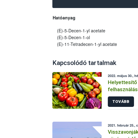
Hatóanyag
(E)-5-Decen-1-yl acetate
(E)-5-Decen-1-ol
(E)-11-Tetradecen-1-yl acetate
Kapcsolódó tartalmak
2022. május 30., hé
Helyettesítő
felhasználás
növényvéde
TOVÁBB
2021. február 25., 
Visszavonjá