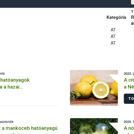
1
Kategória
R
á
AT
AT
AT
tfő
2022. 
 hatóanyagok
A ci
a a hazai
a Né
lemben
TO
csütörtök
2020. 
k a mankoceb hatóanyagú
A nö