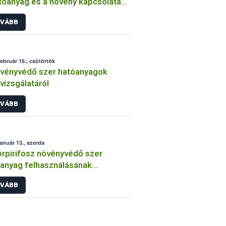
tóanyag és a növény kapcsolata
int
VÁBB
február 16., csütörtök
vényvédő szer hatóanyagok
lvizsgálatáról
VÁBB
január 13., szerda
órpirifosz növényvédő szer
anyag felhasználásának
átozása
VÁBB