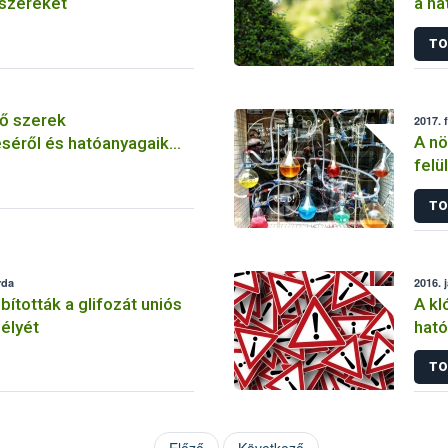
szereket
a ha
szer
TO
ő szerek
2017. 
A nö
séről és hatóanyagaik
felü
TO
rda
2016. 
tották a glifozát uniós
A kl
élyét
ható
korl
TO