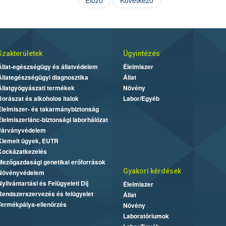
Előző
Következő
Szakterületek
Ügyintézés
Állat-egészségügy és állatvédelem
Élelmiszer
Állategészségügyi diagnosztika
Állat
Állatgyógyászati termékek
Növény
Borászat és alkoholos italok
Labor/Egyéb
Élelmiszer- és takarmánybiztonság
Élelmiszerlánc-biztonsági laborhálózat
Járványvédelem
Kiemelt ügyek, EUTR
Kockázatkezelés
Mezőgazdasági genetikai erőforrások
Gyakori kérdések
Növényvédelem
Nyilvántartási és Felügyeleti Díj
Élelmiszer
Rendszerszervezés és felügyelet
Állat
Termékpálya-ellenőrzés
Növény
Laboratóriumok