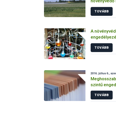
növényvédő 
TOVÁBB
A növényvéd
engedélyezé
vizsgálatáról
TOVÁBB
2016. július 6., sze
Meghosszabbí
szintű enged
TOVÁBB