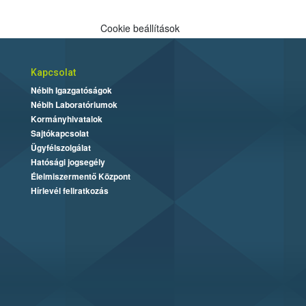
Cookie beállítások
Kapcsolat
Nébih Igazgatóságok
Nébih Laboratóriumok
Kormányhivatalok
Sajtókapcsolat
Ügyfélszolgálat
Hatósági jogsegély
Élelmiszermentő Központ
Hírlevél feliratkozás