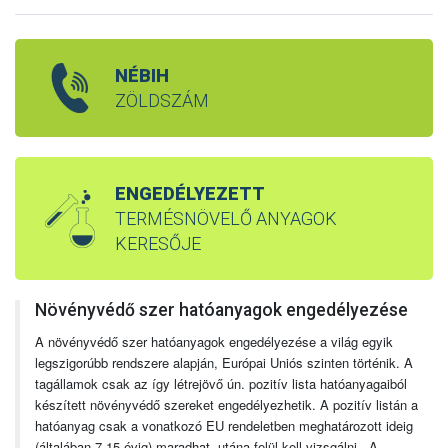
NÉBIH
ZÖLDSZÁM
ENGEDÉLYEZETT
TERMÉSNÖVELŐ ANYAGOK
KERESŐJE
Növényvédő szer hatóanyagok engedélyezése
A növényvédő szer hatóanyagok engedélyezése a világ egyik
legszigorúbb rendszere alapján, Európai Uniós szinten történik. A
tagállamok csak az így létrejövő ún. pozitív lista hatóanyagaiból
készített növényvédő szereket engedélyezhetik. A pozitív listán a
hatóanyag csak a vonatkozó EU rendeletben meghatározott ideig
(általában 7-15 évig) maradhat, utána felül kell vizsgálni. A