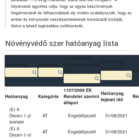
folyamatok együttes célja, hogy az egyes készítmények
forgalmazását és felhasználását oly módon szabályozzák, hogy az
ember és környezete veszélyeztetésének kockázatát kizárják,
illetve a lehető legkisebbre csökkentsék.
Növényvédő szer hatóanyag lista
1107/2009 EK
Hatóanyag
Hatóanyag
Kategória
Rendelet szerinti
lejárati idő
állapot
Ré
1107/2009 EK
Hatóanyag
Hatóanyag
Kategória
Rendelet szerinti
Ré
lejárati idő
állapot
(E)-5-
Decen-1-yl
AT
Engedélyezett
31/08/2021
acetate
(E)-5-
AT
Engedélyezett
31/08/2021
Decen-1-ol