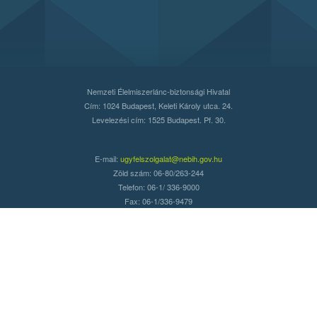
Nemzeti Élelmiszerlánc-biztonsági Hivatal
Cím: 1024 Budapest, Keleti Károly utca. 24.
Levelezési cím: 1525 Budapest. Pf. 30.
E-mail:
ugyfelszolgalat@nebih.gov.hu
Zöld szám: 06-80/263-244
Telefon: 06-1/ 336-9000
Fax: 06-1/336-9479