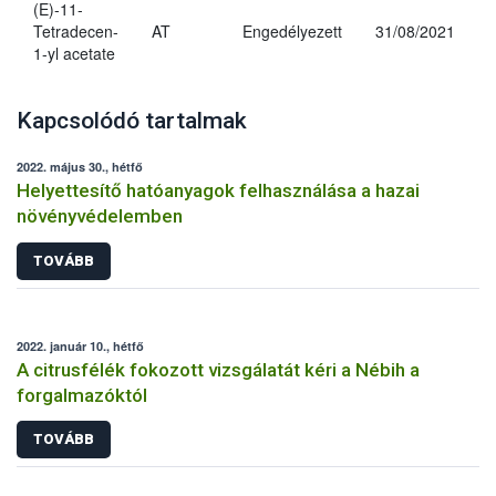
(E)-11-
Tetradecen-
AT
Engedélyezett
31/08/2021
1-yl acetate
Kapcsolódó tartalmak
2022. május 30., hétfő
Helyettesítő hatóanyagok felhasználása a hazai
növényvédelemben
TOVÁBB
2022. január 10., hétfő
A citrusfélék fokozott vizsgálatát kéri a Nébih a
forgalmazóktól
TOVÁBB