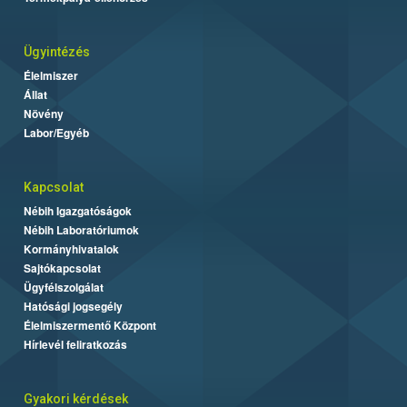
Ügyintézés
Élelmiszer
Állat
Növény
Labor/Egyéb
Kapcsolat
Nébih Igazgatóságok
Nébih Laboratóriumok
Kormányhivatalok
Sajtókapcsolat
Ügyfélszolgálat
Hatósági jogsegély
Élelmiszermentő Központ
Hírlevél feliratkozás
Gyakori kérdések