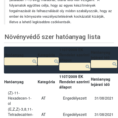
folyamatok együttes célja, hogy az egyes készítmények
forgalmazását és felhasználását oly módon szabályozzák, hogy az
ember és környezete veszélyeztetésének kockázatát kizárják,
illetve a lehető legkisebbre csökkentsék.
Növényvédő szer hatóanyag lista
1107/2009 EK
Hatóanyag
Hatóanyag
Kategória
Rendelet szerinti
lejárati idő
állapot
1107/2009 EK
Hatóanyag
Hatóanyag
Kategória
Rendelet szerinti
lejárati idő
állapot
(Z)-11-
Hexadecen-1-
AT
Engedélyezett
31/08/2021
ol
(E,Z,Z)-3,8,11-
Tetradecatrien-
AT
Engedélyezett
31/08/2021