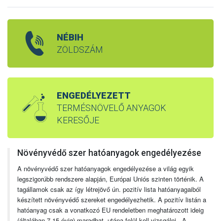
NÉBIH
ZÖLDSZÁM
ENGEDÉLYEZETT
TERMÉSNÖVELŐ ANYAGOK
KERESŐJE
Növényvédő szer hatóanyagok engedélyezése
A növényvédő szer hatóanyagok engedélyezése a világ egyik
legszigorúbb rendszere alapján, Európai Uniós szinten történik. A
tagállamok csak az így létrejövő ún. pozitív lista hatóanyagaiból
készített növényvédő szereket engedélyezhetik. A pozitív listán a
hatóanyag csak a vonatkozó EU rendeletben meghatározott ideig
(általában 7-15 évig) maradhat, utána felül kell vizsgálni. A