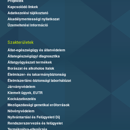
Projektek
Kapcsolódó linkek
Adatkezelési tájékoztató
Akadálymentességi nyilatkozat
Üzemeltetési információ
Szakterületek
Állat-egészségügy és állatvédelem
Állategészségügyi diagnosztika
Állatgyógyászati termékek
Borászat és alkoholos italok
Élelmiszer- és takarmánybiztonság
Élelmiszerlánc-biztonsági laborhálózat
Járványvédelem
Kiemelt ügyek, EUTR
Kockázatkezelés
Mezőgazdasági genetikai erőforrások
Növényvédelem
Nyilvántartási és Felügyeleti Díj
Rendszerszervezés és felügyelet
Termékpálya-ellenőrzés