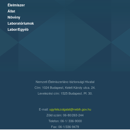
Élelmiszer
Állat
Növény
Laboratóriumok
Labor/Egyéb
Nemzeti Élelmiszerlánc-biztonsági Hivatal
Cím: 1024 Budapest, Keleti Károly utca. 24.
Levelezési cím: 1525 Budapest. Pf. 30.
E-mail:
ugyfelszolgalat@nebih.gov.hu
Zöld szám: 06-80/263-244
Telefon: 06-1/ 336-9000
Fax: 06-1/336-9479