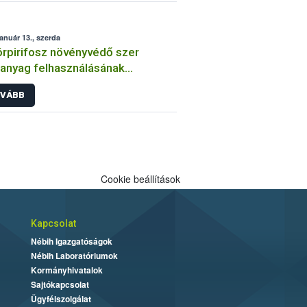
január 13., szerda
órpirifosz növényvédő szer
anyag felhasználásának
átozása
VÁBB
Cookie beállítások
Kapcsolat
Nébih Igazgatóságok
Nébih Laboratóriumok
Kormányhivatalok
Sajtókapcsolat
Ügyfélszolgálat