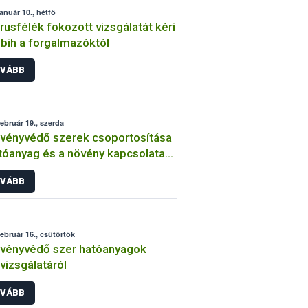
január 10., hétfő
trusfélék fokozott vizsgálatát kéri
bih a forgalmazóktól
VÁBB
február 19., szerda
vényvédő szerek csoportosítása
tóanyag és a növény kapcsolata
int
VÁBB
február 16., csütörtök
vényvédő szer hatóanyagok
lvizsgálatáról
VÁBB