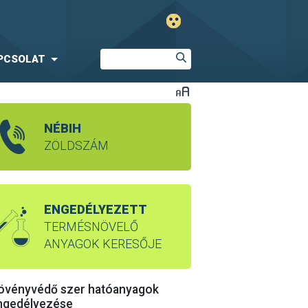
PCSOLAT
NÉBIH
ZÖLDSZÁM
ENGEDÉLYEZETT
TERMÉSNÖVELŐ
ANYAGOK KERESŐJE
övényvédő szer hatóanyagok
ngedélyezése