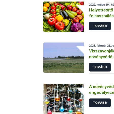
2022. május 30., hé
Helyettesítő
felhasználás
növényvéde
TOVÁBB
2021. február 25., 
Visszavonjá
növényvédő 
TOVÁBB
A növényvéd
engedélyezé
vizsgálatáról
TOVÁBB