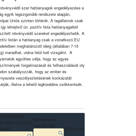
növényvédő szer hatóanyagok engedélyezése a
lág egyik legszigorúbb rendszere alapján,
rópai Uniós szinten történik. A tagállamok csak
 így létrejövő ún. pozitív lista hatóanyagaiból
szített növényvédő szereket engedélyezhetik. A
zitív listán a hatóanyag csak a vonatkozó EU
ndeletben meghatározott ideig (általában 7-15
ig) maradhat, utána felül kell vizsgálni. A
lyamatok együttes célja, hogy az egyes
szítmények forgalmazását és felhasználását oly
don szabályozzák, hogy az ember és
rnyezete veszélyeztetésének kockázatát
zárják, illetve a lehető legkisebbre csökkentsék.
107/2009 EK
Hatóanyag
endelet szerinti
lejárati idő
llapot
Részletek