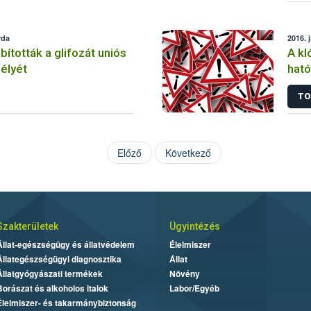
rda
2016. 
tották a glifozát uniós
A kl
élyét
ható
korl
TO
Előző
Következő
Szakterületek
Ügyintézés
Állat-egészségügy és állatvédelem
Élelmiszer
Állategészségügyi diagnosztika
Állat
Állatgyógyászati termékek
Növény
Borászat és alkoholos italok
Labor/Egyéb
Élelmiszer- és takarmánybiztonság