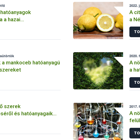
tfő
2022. 
 hatóanyagok
A ci
a a hazai
a Né
lemben
TO
csütörtök
2020. 
k a mankoceb hatóanyagú
A nö
szereket
a ha
szer
TO
ő szerek
2017. 
A nö
séről és hatóanyagaik
felü
TO