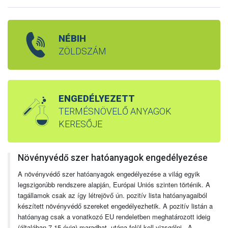
NÉBIH
ZÖLDSZÁM
ENGEDÉLYEZETT
TERMÉSNÖVELŐ ANYAGOK
KERESŐJE
Növényvédő szer hatóanyagok engedélyezése
A növényvédő szer hatóanyagok engedélyezése a világ egyik
legszigorúbb rendszere alapján, Európai Uniós szinten történik. A
tagállamok csak az így létrejövő ún. pozitív lista hatóanyagaiból
készített növényvédő szereket engedélyezhetik. A pozitív listán a
hatóanyag csak a vonatkozó EU rendeletben meghatározott ideig
(általában 7-15 évig) maradhat, utána felül kell vizsgálni. A