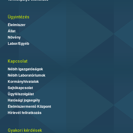
Ügyintézés
Élelmiszer
Állat
Növény
Labor/Egyéb
Kapcsolat
Nébih Igazgatóságok
Nébih Laboratóriumok
Kormányhivatalok
Sajtókapcsolat
Ügyfélszolgálat
Hatósági jogsegély
Élelmiszermentő Központ
Hírlevél feliratkozás
Gyakori kérdések