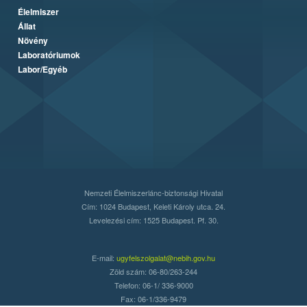
Élelmiszer
Állat
Növény
Laboratóriumok
Labor/Egyéb
Nemzeti Élelmiszerlánc-biztonsági Hivatal
Cím: 1024 Budapest, Keleti Károly utca. 24.
Levelezési cím: 1525 Budapest. Pf. 30.
E-mail:
ugyfelszolgalat@nebih.gov.hu
Zöld szám: 06-80/263-244
Telefon: 06-1/ 336-9000
Fax: 06-1/336-9479