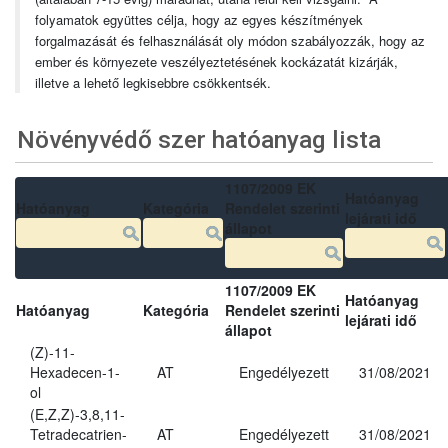
folyamatok együttes célja, hogy az egyes készítmények
forgalmazását és felhasználását oly módon szabályozzák, hogy az
ember és környezete veszélyeztetésének kockázatát kizárják,
illetve a lehető legkisebbre csökkentsék.
Növényvédő szer hatóanyag lista
1107/2009 EK
Hatóanyag
Hatóanyag
Kategória
Rendelet szerinti
lejárati idő
állapot
1107/2009 EK
Hatóanyag
Hatóanyag
Kategória
Rendelet szerinti
lejárati idő
állapot
(Z)-11-
Hexadecen-1-
AT
Engedélyezett
31/08/2021
ol
(E,Z,Z)-3,8,11-
Tetradecatrien-
AT
Engedélyezett
31/08/2021