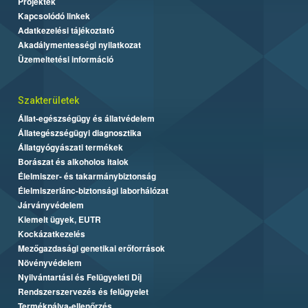
Projektek
Kapcsolódó linkek
Adatkezelési tájékoztató
Akadálymentességi nyilatkozat
Üzemeltetési információ
Szakterületek
Állat-egészségügy és állatvédelem
Állategészségügyi diagnosztika
Állatgyógyászati termékek
Borászat és alkoholos italok
Élelmiszer- és takarmánybiztonság
Élelmiszerlánc-biztonsági laborhálózat
Járványvédelem
Kiemelt ügyek, EUTR
Kockázatkezelés
Mezőgazdasági genetikai erőforrások
Növényvédelem
Nyilvántartási és Felügyeleti Díj
Rendszerszervezés és felügyelet
Termékpálya-ellenőrzés