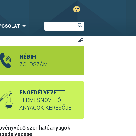
PCSOLAT
NÉBIH
ZÖLDSZÁM
ENGEDÉLYEZETT
TERMÉSNÖVELŐ
ANYAGOK KERESŐJE
övényvédő szer hatóanyagok
ngedélyezése