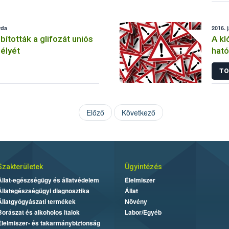
rda
2016. 
tották a glifozát uniós
A kl
élyét
ható
korl
TO
Előző
Következő
Szakterületek
Ügyintézés
Állat-egészségügy és állatvédelem
Élelmiszer
Állategészségügyi diagnosztika
Állat
Állatgyógyászati termékek
Növény
Borászat és alkoholos italok
Labor/Egyéb
Élelmiszer- és takarmánybiztonság