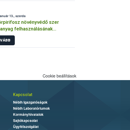
január 13., szerda
órpirifosz növényvédő szer
anyag felhasználásának
átozása
VÁBB
Cookie beállítások
Kapcsolat
Nébih Igazgatóságok
Nébih Laboratóriumok
Kormányhivatalok
Sajtókapcsolat
Ügyfélszolgálat