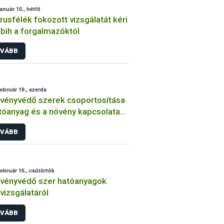
január 10., hétfő
trusfélék fokozott vizsgálatát kéri
bih a forgalmazóktól
VÁBB
február 19., szerda
vényvédő szerek csoportosítása
tóanyag és a növény kapcsolata
int
VÁBB
február 16., csütörtök
vényvédő szer hatóanyagok
lvizsgálatáról
VÁBB