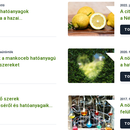
tfő
2022. 
 hatóanyagok
A ci
a a hazai
a Né
lemben
TO
csütörtök
2020. 
k a mankoceb hatóanyagú
A nö
szereket
a ha
szer
TO
ő szerek
2017. 
A nö
séről és hatóanyagaik
felü
TO