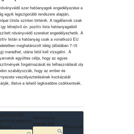
növényvédő szer hatóanyagok engedélyezése a
lág egyik legszigorúbb rendszere alapján,
rópai Uniós szinten történik. A tagállamok csak
 így létrejövő ún. pozitív lista hatóanyagaiból
szített növényvédő szereket engedélyezhetik. A
zitív listán a hatóanyag csak a vonatkozó EU
ndeletben meghatározott ideig (általában 7-15
ig) maradhat, utána felül kell vizsgálni. A
lyamatok együttes célja, hogy az egyes
szítmények forgalmazását és felhasználását oly
don szabályozzák, hogy az ember és
rnyezete veszélyeztetésének kockázatát
zárják, illetve a lehető legkisebbre csökkentsék.
107/2009 EK
Hatóanyag
endelet szerinti
lejárati idő
llapot
Részletek