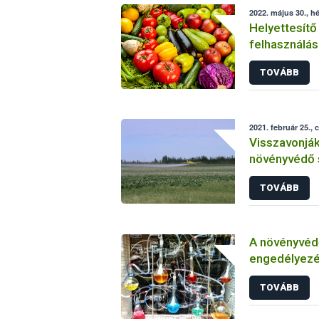
2022. május 30., hé
Helyettesítő
felhasználás
növényvéde
TOVÁBB
2021. február 25., 
Visszavonjá
növényvédő 
TOVÁBB
A növényvéd
engedélyezé
vizsgálatáról
TOVÁBB