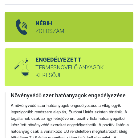
NÉBIH
ZÖLDSZÁM
ENGEDÉLYEZETT
TERMÉSNÖVELŐ ANYAGOK
KERESŐJE
Növényvédő szer hatóanyagok engedélyezése
A növényvédő szer hatóanyagok engedélyezése a világ egyik
legszigorúbb rendszere alapján, Európai Uniós szinten történik. A
tagállamok csak az így létrejövő ún. pozitív lista hatóanyagaiból
készített növényvédő szereket engedélyezhetik. A pozitív listán a
hatóanyag csak a vonatkozó EU rendeletben meghatározott ideig
(általában 7-15 évig) maradhat, utána felül kell vizsgálni. A