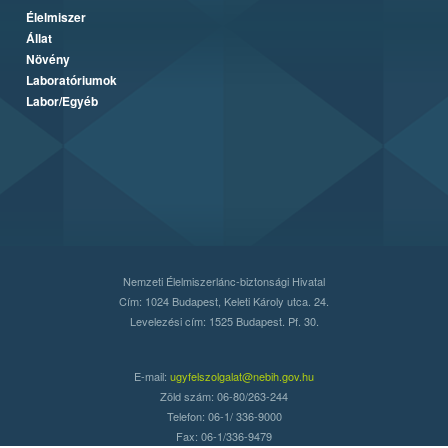
Élelmiszer
Állat
Növény
Laboratóriumok
Labor/Egyéb
Nemzeti Élelmiszerlánc-biztonsági Hivatal
Cím: 1024 Budapest, Keleti Károly utca. 24.
Levelezési cím: 1525 Budapest. Pf. 30.
E-mail:
ugyfelszolgalat@nebih.gov.hu
Zöld szám: 06-80/263-244
Telefon: 06-1/ 336-9000
Fax: 06-1/336-9479