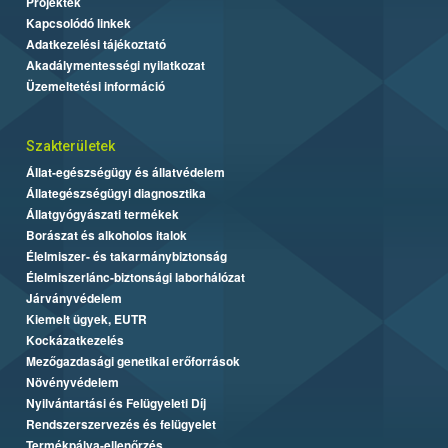
Projektek
Kapcsolódó linkek
Adatkezelési tájékoztató
Akadálymentességi nyilatkozat
Üzemeltetési információ
Szakterületek
Állat-egészségügy és állatvédelem
Állategészségügyi diagnosztika
Állatgyógyászati termékek
Borászat és alkoholos italok
Élelmiszer- és takarmánybiztonság
Élelmiszerlánc-biztonsági laborhálózat
Járványvédelem
Kiemelt ügyek, EUTR
Kockázatkezelés
Mezőgazdasági genetikai erőforrások
Növényvédelem
Nyilvántartási és Felügyeleti Díj
Rendszerszervezés és felügyelet
Termékpálya-ellenőrzés