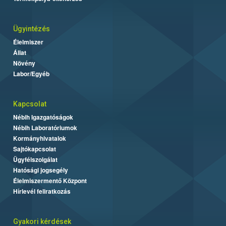
Ügyintézés
Élelmiszer
Állat
Növény
Labor/Egyéb
Kapcsolat
Nébih Igazgatóságok
Nébih Laboratóriumok
Kormányhivatalok
Sajtókapcsolat
Ügyfélszolgálat
Hatósági jogsegély
Élelmiszermentő Központ
Hírlevél feliratkozás
Gyakori kérdések