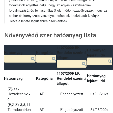
folyamatok együttes célja, hogy az egyes készítmények
forgalmazását és felhasználását oly módon szabályozzák, hogy az
ember és környezete veszélyeztetésének kockázatát kizárják,
illetve a lehető legkisebbre csökkentsék.
Növényvédő szer hatóanyag lista
1107/2009 EK
Hatóanyag
Hatóanyag
Kategória
Rendelet szerinti
lejárati idő
állapot
1107/2009 EK
Hatóanyag
Hatóanyag
Kategória
Rendelet szerinti
lejárati idő
állapot
(Z)-11-
Hexadecen-1-
AT
Engedélyezett
31/08/2021
ol
(E,Z,Z)-3,8,11-
Tetradecatrien-
AT
Engedélyezett
31/08/2021