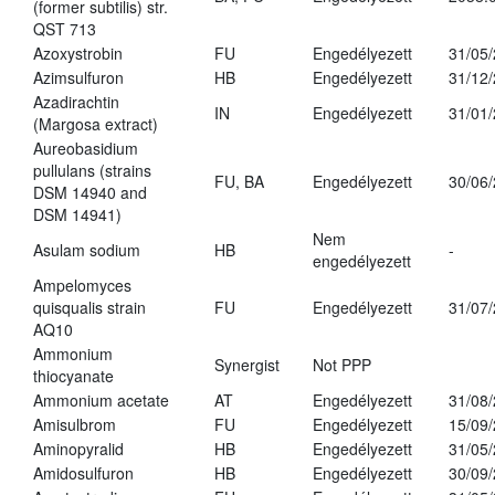
(former subtilis) str.
QST 713
Azoxystrobin
FU
Engedélyezett
31/05
Azimsulfuron
HB
Engedélyezett
31/12
Azadirachtin
IN
Engedélyezett
31/01
(Margosa extract)
Aureobasidium
pullulans (strains
FU, BA
Engedélyezett
30/06
DSM 14940 and
DSM 14941)
Nem
Asulam sodium
HB
-
engedélyezett
Ampelomyces
quisqualis strain
FU
Engedélyezett
31/07
AQ10
Ammonium
Synergist
Not PPP
thiocyanate
Ammonium acetate
AT
Engedélyezett
31/08
Amisulbrom
FU
Engedélyezett
15/09
Aminopyralid
HB
Engedélyezett
31/05
Amidosulfuron
HB
Engedélyezett
30/09