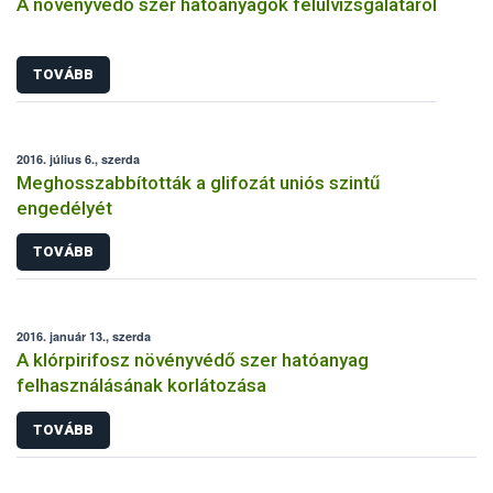
A növényvédő szer hatóanyagok felülvizsgálatáról
TOVÁBB
2016. július 6., szerda
Meghosszabbították a glifozát uniós szintű
engedélyét
TOVÁBB
2016. január 13., szerda
A klórpirifosz növényvédő szer hatóanyag
felhasználásának korlátozása
TOVÁBB