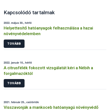
Kapcsolódó tartalmak
2022. május 30., hétfő
Helyettesítő hatóanyagok felhasználása a hazai
növényvédelemben
TOVÁBB
2022. január 10., hétfő
A citrusfélék fokozott vizsgálatát kéri a Nébih a
forgalmazóktól
TOVÁBB
2021. február 25., csütörtök
Visszavonják a mankoceb hatóanyagú növényvédő