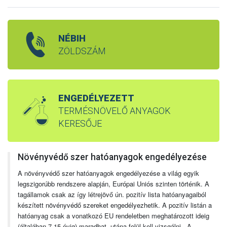
NÉBIH
ZÖLDSZÁM
ENGEDÉLYEZETT
TERMÉSNÖVELŐ ANYAGOK
KERESŐJE
Növényvédő szer hatóanyagok engedélyezése
A növényvédő szer hatóanyagok engedélyezése a világ egyik
legszigorúbb rendszere alapján, Európai Uniós szinten történik. A
tagállamok csak az így létrejövő ún. pozitív lista hatóanyagaiból
készített növényvédő szereket engedélyezhetik. A pozitív listán a
hatóanyag csak a vonatkozó EU rendeletben meghatározott ideig
(általában 7-15 évig) maradhat, utána felül kell vizsgálni. A