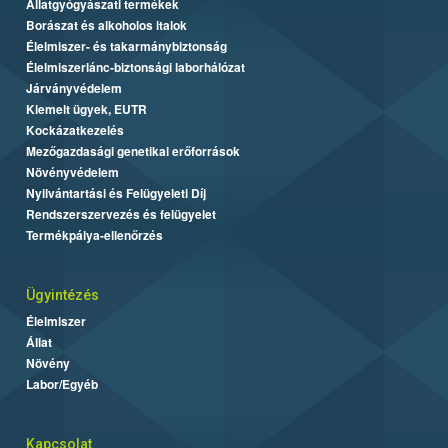
Állatgyógyászati termékek
Borászat és alkoholos italok
Élelmiszer- és takarmánybiztonság
Élelmiszerlánc-biztonsági laborhálózat
Járványvédelem
Kiemelt ügyek, EUTR
Kockázatkezelés
Mezőgazdasági genetikai erőforrások
Növényvédelem
Nyilvántartási és Felügyeleti Díj
Rendszerszervezés és felügyelet
Termékpálya-ellenőrzés
Ügyintézés
Élelmiszer
Állat
Növény
Labor/Egyéb
Kapcsolat