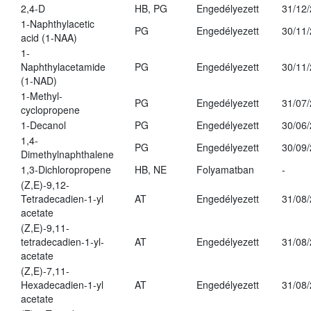
2,4-D
HB, PG
Engedélyezett
31/12
1-Naphthylacetic
PG
Engedélyezett
30/11
acid (1-NAA)
1-
Naphthylacetamide
PG
Engedélyezett
30/11
(1-NAD)
1-Methyl-
PG
Engedélyezett
31/07
cyclopropene
1-Decanol
PG
Engedélyezett
30/06
1,4-
PG
Engedélyezett
30/09
Dimethylnaphthalene
1,3-Dichloropropene
HB, NE
Folyamatban
-
(Z,E)-9,12-
Tetradecadien-1-yl
AT
Engedélyezett
31/08
acetate
(Z,E)-9,11-
tetradecadien-1-yl-
AT
Engedélyezett
31/08
acetate
(Z,E)-7,11-
Hexadecadien-1-yl
AT
Engedélyezett
31/08
acetate