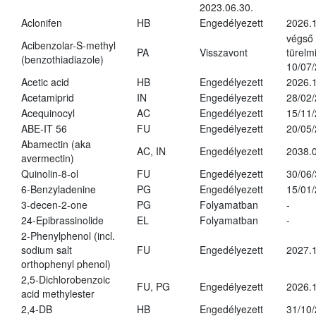
2023.06.30.
Aclonifen
HB
Engedélyezett
2026.
végső
Acibenzolar-S-methyl
PA
Visszavont
türelmi
(benzothiadiazole)
10/07
Acetic acid
HB
Engedélyezett
2026.1
Acetamiprid
IN
Engedélyezett
28/02
Acequinocyl
AC
Engedélyezett
15/11
ABE-IT 56
FU
Engedélyezett
20/05
Abamectin (aka
AC, IN
Engedélyezett
2038.
avermectin)
Quinolin-8-ol
FU
Engedélyezett
30/06
6-Benzyladenine
PG
Engedélyezett
15/01
3-decen-2-one
PG
Folyamatban
-
24-Epibrassinolide
EL
Folyamatban
-
2-Phenylphenol (incl.
sodium salt
FU
Engedélyezett
2027.1
orthophenyl phenol)
2,5-Dichlorobenzoic
FU, PG
Engedélyezett
2026.
acid methylester
2,4-DB
HB
Engedélyezett
31/10