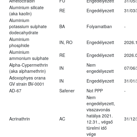
Ametoctradin
FU
Engedélyezett
31/05
Aluminium silicate
RE
Engedélyezett
31/03
(aka kaolin)
Aluminium
potassium sulphate
BA
Folyamatban
-
dodecahydrate
Aluminium
IN, RO
Engedélyezett
2026.1
phosphide
Aluminium
RE
Engedélyezett
2026.0
ammonium sulphate
Alpha-Cypermethrin
Nem
IN
07/06
(aka alphamethrin)
engedélyezett
Adoxophyes orana
IN
Engedélyezett
31/01
GV strain BV-0001
AD-67
Safener
Not PPP
-
Nem
engedélyezett,
visszavonás
hatálya 2021.
Acrinathrin
AC
31/12
12.31., végső
türelmi idő
vége