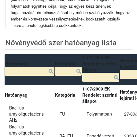
folyamatok együttes célja, hogy az egyes készítmények
forgalmazását és felhasználását oly módon szabályozzák, hogy az
ember és környezete veszélyeztetésének kockázatát kizárják,
illetve a lehető legkisebbre csökkentsék.
Növényvédő szer hatóanyag lista
1107/2009 EK
Hatóan
Hatóanyag
Kategória
Rendelet szerinti
lejárati 
állapot
1107/2009 EK
Hatóan
Hatóanyag
Kategória
Rendelet szerinti
lejárati 
állapot
Bacillus
amyloliquefaciens
FU
Folyamatban
27/09
AH2
Bacillus
amyloliquefaciens
BA, FU
Engedélyezett
2038.