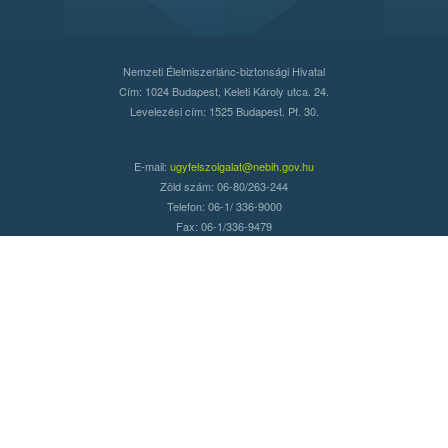
Nemzeti Élelmiszerlánc-biztonsági Hivatal
Cím: 1024 Budapest, Keleti Károly utca. 24.
Levelezési cím: 1525 Budapest. Pf. 30.
E-mail:
ugyfelszolgalat@nebih.gov.hu
Zöld szám: 06-80/263-244
Telefon: 06-1/ 336-9000
Fax: 06-1/336-9479