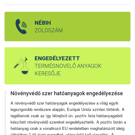
NÉBIH
ZÖLDSZÁM
ENGEDÉLYEZETT
TERMÉSNÖVELŐ ANYAGOK
KERESŐJE
Növényvédő szer hatóanyagok engedélyezése
A növényvédő szer hatóanyagok engedélyezése a világ egyik
legszigorúbb rendszere alapján, Európai Uniós szinten történik. A
tagállamok csak az így létrejövő ún. pozitív lista hatóanyagaiból
készített növényvédő szereket engedélyezhetik. A pozitív listán a
hatóanyag csak a vonatkozó EU rendeletben meghatározott ideig
(általában 7-15 évig) maradhat, utána felül kell vizsgálni. A