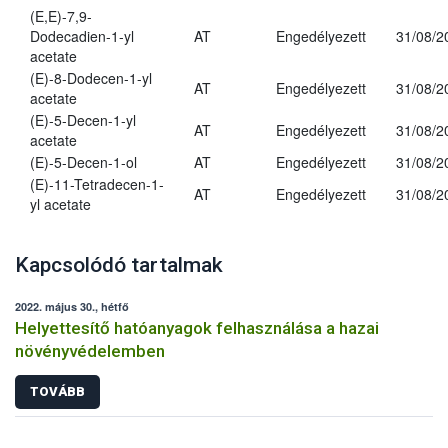
(E,E)-7,9-
Dodecadien-1-yl
AT
Engedélyezett
31/08/2
acetate
(E)-8-Dodecen-1-yl
AT
Engedélyezett
31/08/2
acetate
(E)-5-Decen-1-yl
AT
Engedélyezett
31/08/2
acetate
(E)-5-Decen-1-ol
AT
Engedélyezett
31/08/2
(E)-11-Tetradecen-1-
AT
Engedélyezett
31/08/2
yl acetate
Kapcsolódó tartalmak
2022. május 30., hétfő
Helyettesítő hatóanyagok felhasználása a hazai
növényvédelemben
TOVÁBB