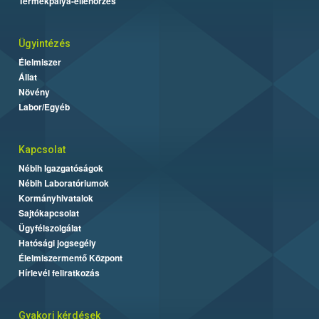
Termékpálya-ellenőrzés
Ügyintézés
Élelmiszer
Állat
Növény
Labor/Egyéb
Kapcsolat
Nébih Igazgatóságok
Nébih Laboratóriumok
Kormányhivatalok
Sajtókapcsolat
Ügyfélszolgálat
Hatósági jogsegély
Élelmiszermentő Központ
Hírlevél feliratkozás
Gyakori kérdések