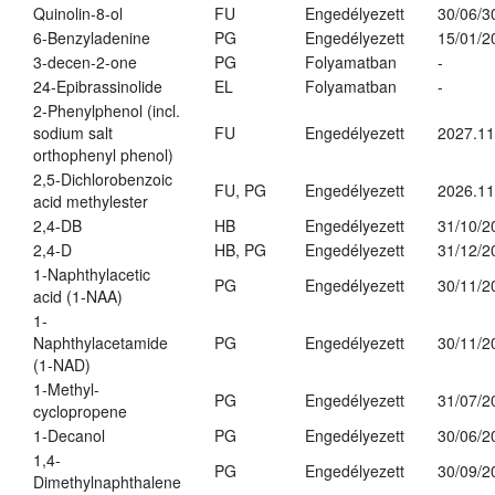
Quinolin-8-ol
FU
Engedélyezett
30/06/3
6-Benzyladenine
PG
Engedélyezett
15/01/2
3-decen-2-one
PG
Folyamatban
-
24-Epibrassinolide
EL
Folyamatban
-
2-Phenylphenol (incl.
sodium salt
FU
Engedélyezett
2027.11
orthophenyl phenol)
2,5-Dichlorobenzoic
FU, PG
Engedélyezett
2026.11
acid methylester
2,4-DB
HB
Engedélyezett
31/10/2
2,4-D
HB, PG
Engedélyezett
31/12/2
1-Naphthylacetic
PG
Engedélyezett
30/11/2
acid (1-NAA)
1-
Naphthylacetamide
PG
Engedélyezett
30/11/2
(1-NAD)
1-Methyl-
PG
Engedélyezett
31/07/2
cyclopropene
1-Decanol
PG
Engedélyezett
30/06/2
1,4-
PG
Engedélyezett
30/09/2
Dimethylnaphthalene