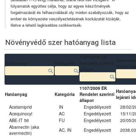
folyamatok együttes célja, hogy az egyes készítmények
forgalmazását és felhasználását oly módon szabályozzák, hogy az
ember és környezete veszélyeztetésének kockázatát kizárják,
illetve a lehető legkisebbre csökkentsék.
Növényvédő szer hatóanyag lista
1107/2009 EK
Hatóanya
Hatóanyag
Kategória
Rendelet szerinti
lejárati id
állapot
1107/2009 EK
Hatóanya
Hatóanyag
Kategória
Rendelet szerinti
lejárati id
állapot
Acetamiprid
IN
Engedélyezett
28/02/2
Acequinocyl
AC
Engedélyezett
15/11/2
ABE-IT 56
FU
Engedélyezett
20/05/2
Abamectin (aka
AC, IN
Engedélyezett
2038.03
avermectin)