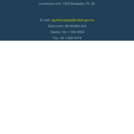
Levelezési cím: 1525 Budapest. Pf. 30.
E-mail:
ugyfelszolgalat@nebih.gov.hu
Zöld szám: 06-80/263-244
Telefon: 06-1/ 336-9000
Fax: 06-1/336-9479