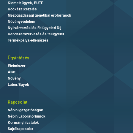
Kiemelt ügyek, EUTR
Kockázatkezelés
Mezőgazdasági genetikai erőforrások
Növényvédelem
Nyilvántartási és Felügyeleti Díj
Rendszerszervezés és felügyelet
Termékpálya-ellenőrzés
Ügyintézés
Élelmiszer
Állat
Növény
Labor/Egyéb
Kapcsolat
Nébih Igazgatóságok
Nébih Laboratóriumok
Kormányhivatalok
Sajtókapcsolat