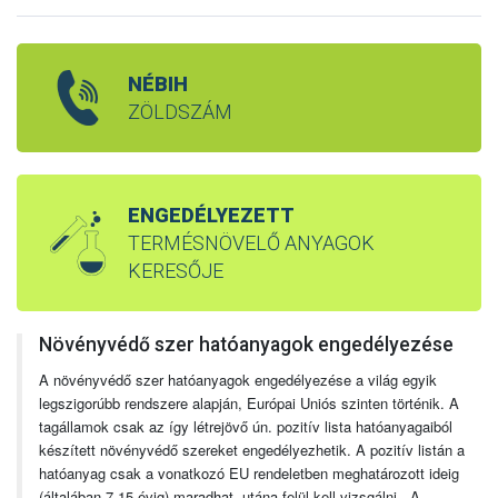
NÉBIH
ZÖLDSZÁM
ENGEDÉLYEZETT
TERMÉSNÖVELŐ ANYAGOK
KERESŐJE
Növényvédő szer hatóanyagok engedélyezése
A növényvédő szer hatóanyagok engedélyezése a világ egyik
legszigorúbb rendszere alapján, Európai Uniós szinten történik. A
tagállamok csak az így létrejövő ún. pozitív lista hatóanyagaiból
készített növényvédő szereket engedélyezhetik. A pozitív listán a
hatóanyag csak a vonatkozó EU rendeletben meghatározott ideig
(általában 7-15 évig) maradhat, utána felül kell vizsgálni. A