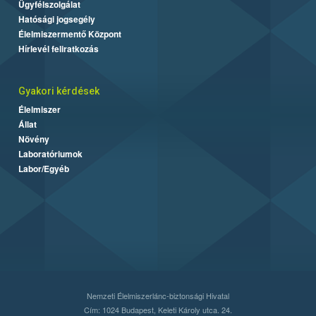
Ügyfélszolgálat
Hatósági jogsegély
Élelmiszermentő Központ
Hírlevél feliratkozás
Gyakori kérdések
Élelmiszer
Állat
Növény
Laboratóriumok
Labor/Egyéb
Nemzeti Élelmiszerlánc-biztonsági Hivatal
Cím: 1024 Budapest, Keleti Károly utca. 24.