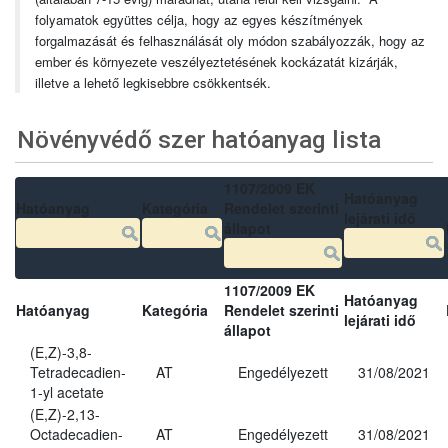
folyamatok együttes célja, hogy az egyes készítmények
forgalmazását és felhasználását oly módon szabályozzák, hogy az
ember és környezete veszélyeztetésének kockázatát kizárják,
illetve a lehető legkisebbre csökkentsék.
Növényvédő szer hatóanyag lista
1107/2009 EK
Hatóanyag
Hatóanyag
Kategória
Rendelet szerinti
lejárati idő
állapot
1107/2009 EK
Hatóanyag
Hatóanyag
Kategória
Rendelet szerinti
lejárati idő
állapot
(E,Z)-3,8-
Tetradecadien-
AT
Engedélyezett
31/08/2021
1-yl acetate
(E,Z)-2,13-
Octadecadien-
AT
Engedélyezett
31/08/2021