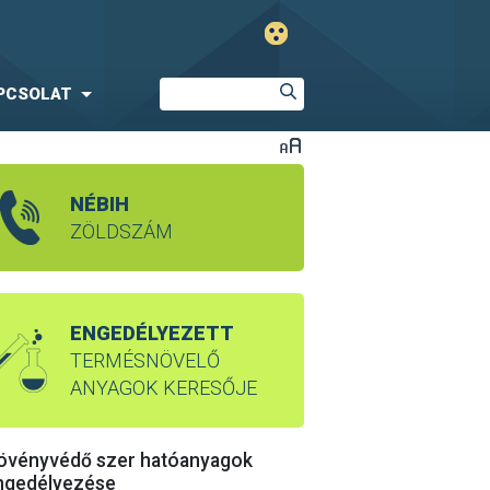
PCSOLAT
NÉBIH
ZÖLDSZÁM
ENGEDÉLYEZETT
TERMÉSNÖVELŐ
ANYAGOK KERESŐJE
övényvédő szer hatóanyagok
ngedélyezése