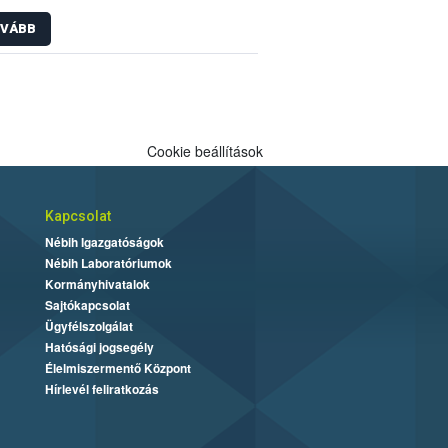
átozása
VÁBB
Cookie beállítások
Kapcsolat
Nébih Igazgatóságok
Nébih Laboratóriumok
Kormányhivatalok
Sajtókapcsolat
Ügyfélszolgálat
Hatósági jogsegély
Élelmiszermentő Központ
Hírlevél feliratkozás