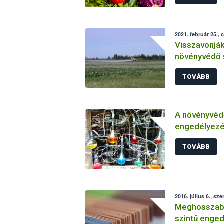
2021. február 25., 
Visszavonjá
növényvédő 
TOVÁBB
A növényvéd
engedélyezé
vizsgálatáról
TOVÁBB
2016. július 6., sze
Meghosszabbí
szintű enged