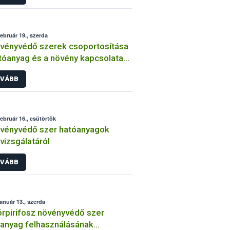
február 19., szerda
vényvédő szerek csoportosítása
tóanyag és a növény kapcsolata
int
VÁBB
február 16., csütörtök
vényvédő szer hatóanyagok
lvizsgálatáról
VÁBB
január 13., szerda
órpirifosz növényvédő szer
anyag felhasználásának