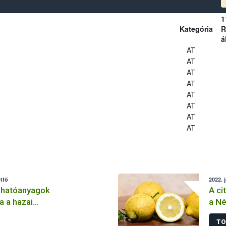
1
Kategória
R
á
AT
AT
AT
AT
AT
AT
AT
AT
tfő
2022. 
 hatóanyagok
A ci
a a hazai
a Né
lemben
TO