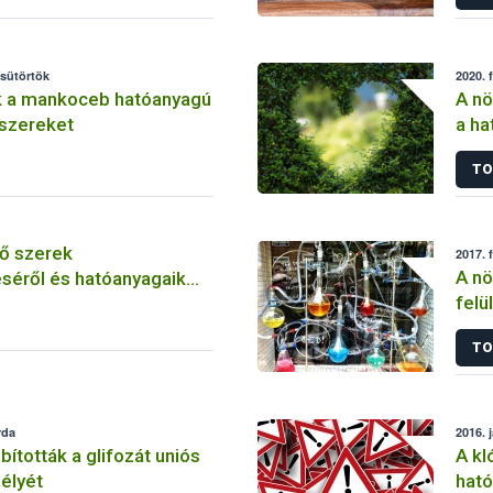
csütörtök
2020. 
k a mankoceb hatóanyagú
A nö
szereket
a ha
szer
TO
ő szerek
2017. 
A nö
séről és hatóanyagaik
felü
TO
rda
2016. 
tották a glifozát uniós
A kl
élyét
ható