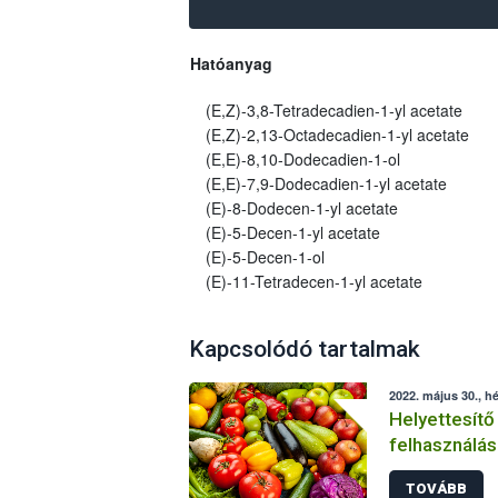
Hatóanyag
(E,Z)-3,8-Tetradecadien-1-yl acetate
(E,Z)-2,13-Octadecadien-1-yl acetate
(E,E)-8,10-Dodecadien-1-ol
(E,E)-7,9-Dodecadien-1-yl acetate
(E)-8-Dodecen-1-yl acetate
(E)-5-Decen-1-yl acetate
(E)-5-Decen-1-ol
(E)-11-Tetradecen-1-yl acetate
Kapcsolódó tartalmak
2022. május 30., hé
Helyettesítő
felhasználás
növényvéde
TOVÁBB