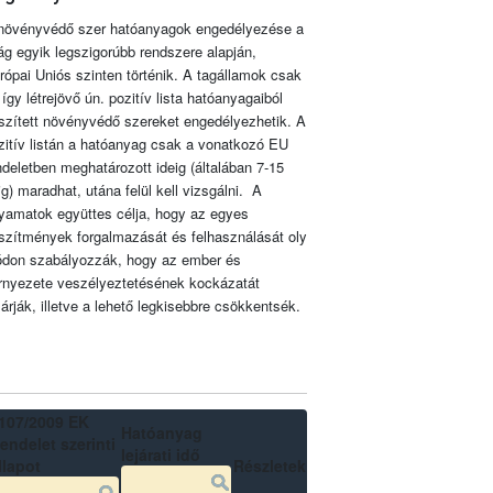
növényvédő szer hatóanyagok engedélyezése a
lág egyik legszigorúbb rendszere alapján,
rópai Uniós szinten történik. A tagállamok csak
 így létrejövő ún. pozitív lista hatóanyagaiból
szített növényvédő szereket engedélyezhetik. A
zitív listán a hatóanyag csak a vonatkozó EU
ndeletben meghatározott ideig (általában 7-15
ig) maradhat, utána felül kell vizsgálni. A
lyamatok együttes célja, hogy az egyes
szítmények forgalmazását és felhasználását oly
don szabályozzák, hogy az ember és
rnyezete veszélyeztetésének kockázatát
zárják, illetve a lehető legkisebbre csökkentsék.
107/2009 EK
Hatóanyag
endelet szerinti
lejárati idő
llapot
Részletek