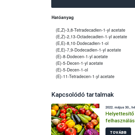
Hatóanyag
(E,Z)-3,8-Tetradecadien-1-yl acetate
(E,Z)-2,13-Octadecadien-1-yl acetate
(E,E)-8,10-Dodecadien-1-ol
(E,E)-7,9-Dodecadien-1-yl acetate
(E)-8-Dodecen-1-yl acetate
(E)-5-Decen-1-yl acetate
(E)-5-Decen-1-ol
(E)-11-Tetradecen-1-yl acetate
Kapcsolódó tartalmak
2022. május 30., hé
Helyettesítő
felhasználás
növényvéde
TOVÁBB