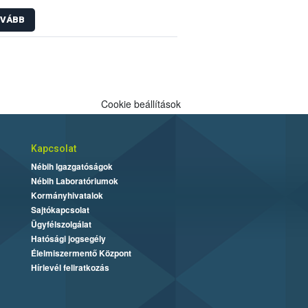
átozása
VÁBB
Cookie beállítások
Kapcsolat
Nébih Igazgatóságok
Nébih Laboratóriumok
Kormányhivatalok
Sajtókapcsolat
Ügyfélszolgálat
Hatósági jogsegély
Élelmiszermentő Központ
Hírlevél feliratkozás