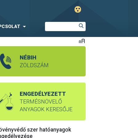
PCSOLAT
NÉBIH
ZÖLDSZÁM
ENGEDÉLYEZETT
TERMÉSNÖVELŐ
ANYAGOK KERESŐJE
övényvédő szer hatóanyagok
ngedélyezése