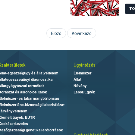
korl
TO
Előző
Következő
Szakterületek
Ügyintézés
Állat-egészségügy és állatvédelem
Élelmiszer
Állategészségügyi diagnosztika
Állat
Állatgyógyászati termékek
Növény
Borászat és alkoholos italok
Labor/Egyéb
Élelmiszer- és takarmánybiztonság
Élelmiszerlánc-biztonsági laborhálózat
Járványvédelem
Kiemelt ügyek, EUTR
Kockázatkezelés
Mezőgazdasági genetikai erőforrások