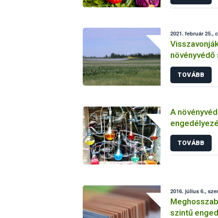
2021. február 25., 
Visszavonjá
növényvédő 
TOVÁBB
A növényvéd
engedélyezé
vizsgálatáról
TOVÁBB
2016. július 6., sze
Meghosszabbí
szintű enged