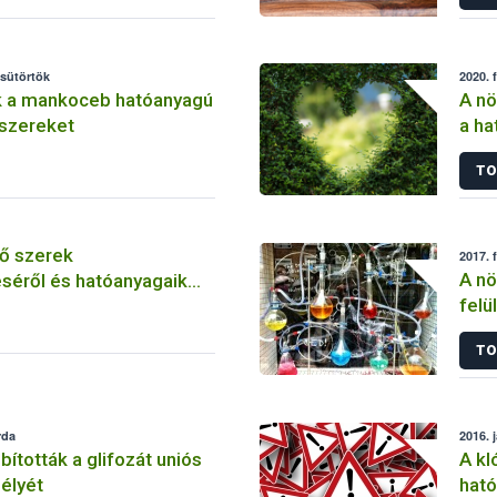
csütörtök
2020. 
k a mankoceb hatóanyagú
A nö
szereket
a ha
szer
TO
ő szerek
2017. 
A nö
séről és hatóanyagaik
felü
TO
rda
2016. 
tották a glifozát uniós
A kl
élyét
ható