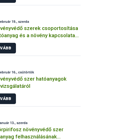
február 19., szerda
vényvédő szerek csoportosítása
tóanyag és a növény kapcsolata
int
VÁBB
február 16., csütörtök
vényvédő szer hatóanyagok
lvizsgálatáról
VÁBB
január 13., szerda
órpirifosz növényvédő szer
anyag felhasználásának