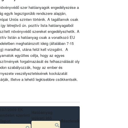
növényvédő szer hatóanyagok engedélyezése a
lág egyik legszigorúbb rendszere alapján,
rópai Uniós szinten történik. A tagállamok csak
 így létrejövő ún. pozitív lista hatóanyagaiból
szített növényvédő szereket engedélyezhetik. A
zitív listán a hatóanyag csak a vonatkozó EU
ndeletben meghatározott ideig (általában 7-15
ig) maradhat, utána felül kell vizsgálni. A
lyamatok együttes célja, hogy az egyes
szítmények forgalmazását és felhasználását oly
don szabályozzák, hogy az ember és
rnyezete veszélyeztetésének kockázatát
zárják, illetve a lehető legkisebbre csökkentsék.
107/2009 EK
Hatóanyag
endelet szerinti
lejárati idő
llapot
Részletek