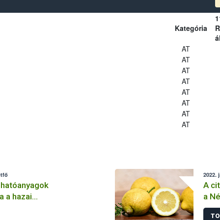
1
Kategória
R
á
AT
AT
AT
AT
AT
AT
AT
AT
tfő
2022. 
 hatóanyagok
A ci
a a hazai
a Né
lemben
TO