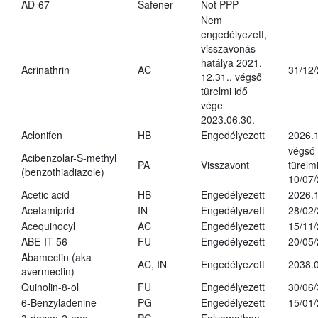
AD-67
Safener
Not PPP
-
Nem
engedélyezett,
visszavonás
hatálya 2021.
Acrinathrin
AC
31/12
12.31., végső
türelmi idő
vége
2023.06.30.
Aclonifen
HB
Engedélyezett
2026.
végső
Acibenzolar-S-methyl
PA
Visszavont
türelmi
(benzothiadiazole)
10/07
Acetic acid
HB
Engedélyezett
2026.1
Acetamiprid
IN
Engedélyezett
28/02
Acequinocyl
AC
Engedélyezett
15/11
ABE-IT 56
FU
Engedélyezett
20/05
Abamectin (aka
AC, IN
Engedélyezett
2038.
avermectin)
Quinolin-8-ol
FU
Engedélyezett
30/06
6-Benzyladenine
PG
Engedélyezett
15/01