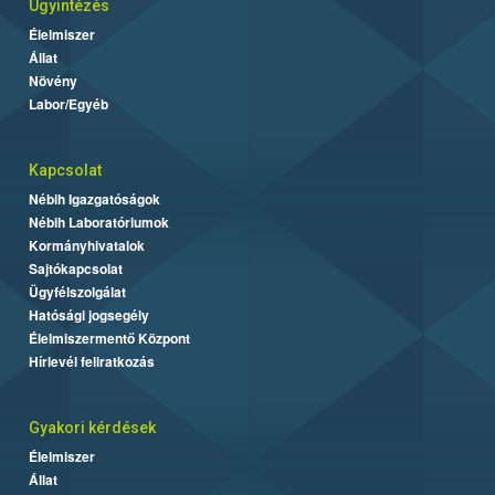
Ügyintézés
Élelmiszer
Állat
Növény
Labor/Egyéb
Kapcsolat
Nébih Igazgatóságok
Nébih Laboratóriumok
Kormányhivatalok
Sajtókapcsolat
Ügyfélszolgálat
Hatósági jogsegély
Élelmiszermentő Központ
Hírlevél feliratkozás
Gyakori kérdések
Élelmiszer
Állat