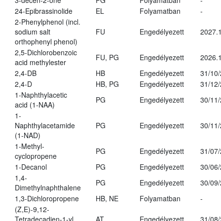
3-decen-2-one
PG
Folyamatban
-
24-Epibrassinolide
EL
Folyamatban
-
2-Phenylphenol (incl.
sodium salt
FU
Engedélyezett
2027.1
orthophenyl phenol)
2,5-Dichlorobenzoic
FU, PG
Engedélyezett
2026.
acid methylester
2,4-DB
HB
Engedélyezett
31/10
2,4-D
HB, PG
Engedélyezett
31/12
1-Naphthylacetic
PG
Engedélyezett
30/11
acid (1-NAA)
1-
Naphthylacetamide
PG
Engedélyezett
30/11
(1-NAD)
1-Methyl-
PG
Engedélyezett
31/07
cyclopropene
1-Decanol
PG
Engedélyezett
30/06
1,4-
PG
Engedélyezett
30/09
Dimethylnaphthalene
1,3-Dichloropropene
HB, NE
Folyamatban
-
(Z,E)-9,12-
Tetradecadien-1-yl
AT
Engedélyezett
31/08