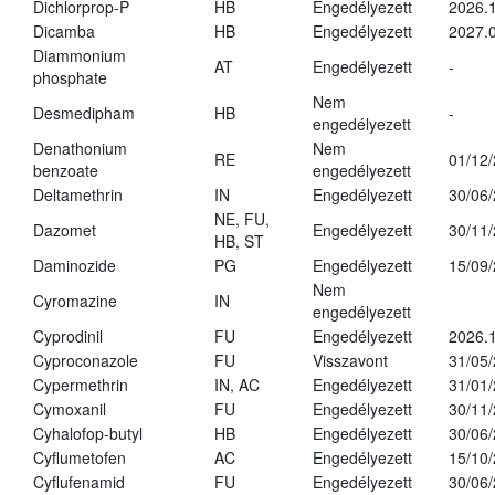
Dichlorprop-P
HB
Engedélyezett
2026.
Dicamba
HB
Engedélyezett
2027.0
Diammonium
AT
Engedélyezett
-
phosphate
Nem
Desmedipham
HB
-
engedélyezett
Denathonium
Nem
RE
01/12
benzoate
engedélyezett
Deltamethrin
IN
Engedélyezett
30/06
NE, FU,
Dazomet
Engedélyezett
30/11
HB, ST
Daminozide
PG
Engedélyezett
15/09
Nem
Cyromazine
IN
engedélyezett
Cyprodinil
FU
Engedélyezett
2026.
Cyproconazole
FU
Visszavont
31/05
Cypermethrin
IN, AC
Engedélyezett
31/01
Cymoxanil
FU
Engedélyezett
30/11
Cyhalofop-butyl
HB
Engedélyezett
30/06
Cyflumetofen
AC
Engedélyezett
15/10
Cyflufenamid
FU
Engedélyezett
30/06