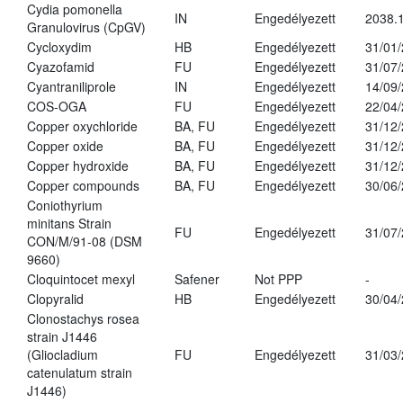
Cydia pomonella
IN
Engedélyezett
2038.
Granulovirus (CpGV)
Cycloxydim
HB
Engedélyezett
31/01
Cyazofamid
FU
Engedélyezett
31/07
Cyantraniliprole
IN
Engedélyezett
14/09
COS-OGA
FU
Engedélyezett
22/04
Copper oxychloride
BA, FU
Engedélyezett
31/12
Copper oxide
BA, FU
Engedélyezett
31/12
Copper hydroxide
BA, FU
Engedélyezett
31/12
Copper compounds
BA, FU
Engedélyezett
30/06
Coniothyrium
minitans Strain
FU
Engedélyezett
31/07
CON/M/91-08 (DSM
9660)
Cloquintocet mexyl
Safener
Not PPP
-
Clopyralid
HB
Engedélyezett
30/04
Clonostachys rosea
strain J1446
(Gliocladium
FU
Engedélyezett
31/03
catenulatum strain
J1446)