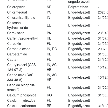
engedélyezett
Chloropicrin
NE
Folyamatban
-
Chlormequat
PG
Engedélyezett
2028.0
Chlorantraniliprole
IN
Engedélyezett
31/05
Chitosan
EL
Engedélyezett
-
hydrochloride
Cerevisane
PA
Engedélyezett
23/04
Carfentrazone-ethyl
HB
Engedélyezett
31/07
Carboxin
FU
Engedélyezett
31/05
Carbon dioxide
IN, RO
Engedélyezett
2037.
Carbetamide
HB
Engedélyezett
31/05
Captan
FU
Engedélyezett
31/10
Caprylic acid (CAS
IN, AC,
Engedélyezett
15/12
124-07-2)
HB
Capric acid (CAS
IN, AC,
Engedélyezett
15/12
334-48-5)
HB
Candida oleophila
FU
Engedélyezett
31/05
strain O
Calcium phosphide
RO
Engedélyezett
31/08
Calcium hydroxide
FU
Engedélyezett
-
Calcium carbonate
RE
Engedélyezett
31/10