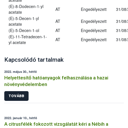
acetate
(E)-8-Dodecen-1-yl
AT
Engedélyezett
31/08
acetate
(E)-5-Decen-1-yl
AT
Engedélyezett
31/08
acetate
(E)-5-Decen-1-ol
AT
Engedélyezett
31/08
(E)-11-Tetradecen-1-
AT
Engedélyezett
31/08
yl acetate
Kapcsolódó tartalmak
2022. május 30., hétfő
Helyettesítő hatóanyagok felhasználása a hazai
növényvédelemben
TOVÁBB
2022. január 10., hétfő
A citrusfélék fokozott vizsgálatát kéri a Nébih a