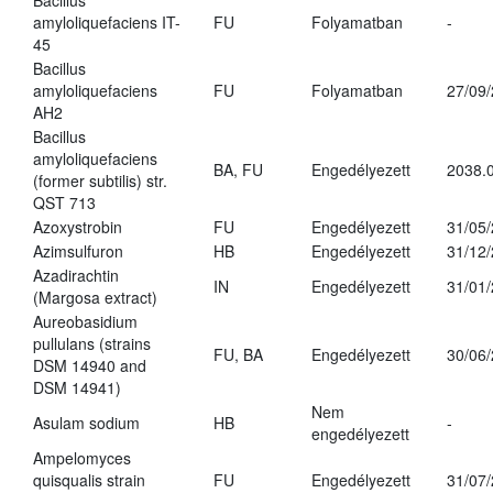
Bacillus
amyloliquefaciens IT-
FU
Folyamatban
-
45
Bacillus
amyloliquefaciens
FU
Folyamatban
27/09
AH2
Bacillus
amyloliquefaciens
BA, FU
Engedélyezett
2038.
(former subtilis) str.
QST 713
Azoxystrobin
FU
Engedélyezett
31/05
Azimsulfuron
HB
Engedélyezett
31/12
Azadirachtin
IN
Engedélyezett
31/01
(Margosa extract)
Aureobasidium
pullulans (strains
FU, BA
Engedélyezett
30/06
DSM 14940 and
DSM 14941)
Nem
Asulam sodium
HB
-
engedélyezett
Ampelomyces
quisqualis strain
FU
Engedélyezett
31/07