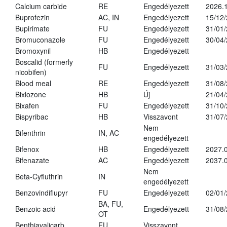
Calcium carbide
RE
Engedélyezett
2026.1
Buprofezin
AC, IN
Engedélyezett
15/12
Bupirimate
FU
Engedélyezett
31/01
Bromuconazole
FU
Engedélyezett
30/04
Bromoxynil
HB
Engedélyezett
Boscalid (formerly
FU
Engedélyezett
31/03
nicobifen)
Blood meal
RE
Engedélyezett
31/08
Bixlozone
HB
Új
21/04
Bixafen
FU
Engedélyezett
31/10
Bispyribac
HB
Visszavont
31/07
Nem
Bifenthrin
IN, AC
engedélyezett
Bifenox
HB
Engedélyezett
2027.0
Bifenazate
AC
Engedélyezett
2037.
Nem
Beta-Cyfluthrin
IN
engedélyezett
Benzovindiflupyr
FU
Engedélyezett
02/01
BA, FU,
Benzoic acid
Engedélyezett
31/08
OT
Benthiavalicarb
FU
Visszavont