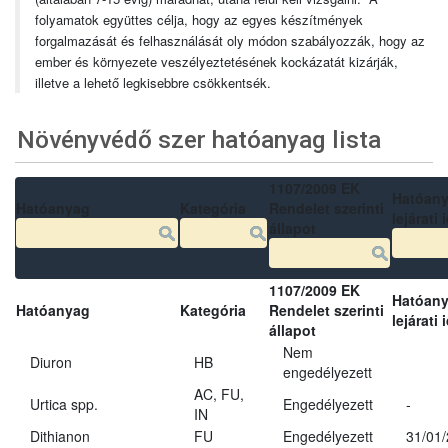
folyamatok együttes célja, hogy az egyes készítmények
forgalmazását és felhasználását oly módon szabályozzák, hogy az
ember és környezete veszélyeztetésének kockázatát kizárják,
illetve a lehető legkisebbre csökkentsék.
Növényvédő szer hatóanyag lista
1107/2009 EK
Hatóan
Hatóanyag
Kategória
Rendelet szerinti
lejárati 
állapot
1107/2009 EK
Hatóan
Hatóanyag
Kategória
Rendelet szerinti
lejárati 
állapot
Nem
Diuron
HB
engedélyezett
AC, FU,
Urtica spp.
Engedélyezett
-
IN
Dithianon
FU
Engedélyezett
31/01