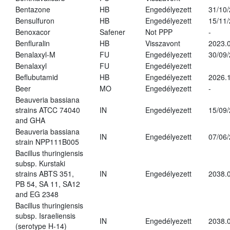
Bentazone
HB
Engedélyezett
31/10
Bensulfuron
HB
Engedélyezett
15/11
Benoxacor
Safener
Not PPP
-
Benfluralin
HB
Visszavont
2023.
Benalaxyl-M
FU
Engedélyezett
30/09
Benalaxyl
FU
Engedélyezett
Beflubutamid
HB
Engedélyezett
2026.
Beer
MO
Engedélyezett
-
Beauveria bassiana
strains ATCC 74040
IN
Engedélyezett
15/09
and GHA
Beauveria bassiana
IN
Engedélyezett
07/06
strain NPP111B005
Bacillus thuringiensis
subsp. Kurstaki
strains ABTS 351,
IN
Engedélyezett
2038.
PB 54, SA 11, SA12
and EG 2348
Bacillus thuringiensis
subsp. Israeliensis
IN
Engedélyezett
2038.
(serotype H-14)