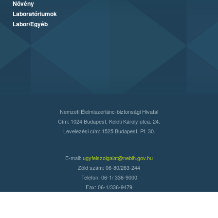
Növény
Laboratóriumok
Labor/Egyéb
Nemzeti Élelmiszerlánc-biztonsági Hivatal
Cím: 1024 Budapest, Keleti Károly utca. 24.
Levelezési cím: 1525 Budapest. Pf. 30.
E-mail:
ugyfelszolgalat@nebih.gov.hu
Zöld szám: 06-80/263-244
Telefon: 06-1/ 336-9000
Fax: 06-1/336-9479