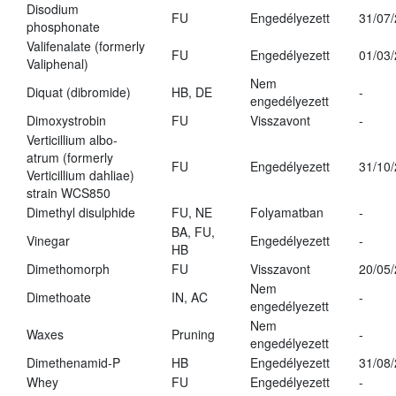
Disodium
FU
Engedélyezett
31/07
phosphonate
Valifenalate (formerly
FU
Engedélyezett
01/03
Valiphenal)
Nem
Diquat (dibromide)
HB, DE
-
engedélyezett
Dimoxystrobin
FU
Visszavont
-
Verticillium albo-
atrum (formerly
FU
Engedélyezett
31/10
Verticillium dahliae)
strain WCS850
Dimethyl disulphide
FU, NE
Folyamatban
-
BA, FU,
Vinegar
Engedélyezett
-
HB
Dimethomorph
FU
Visszavont
20/05
Nem
Dimethoate
IN, AC
-
engedélyezett
Nem
Waxes
Pruning
-
engedélyezett
Dimethenamid-P
HB
Engedélyezett
31/08
Whey
FU
Engedélyezett
-