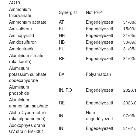
AQ10
Ammonium
Synergist
Not PPP
thiocyanate
Ammonium acetate
AT
Engedélyezett
31/08
Amisulbrom
FU
Engedélyezett
15/09
Aminopyralid
HB
Engedélyezett
31/05
Amidosulfuron
HB
Engedélyezett
30/09
Ametoctradin
FU
Engedélyezett
31/05
Aluminium silicate
RE
Engedélyezett
31/03
(aka kaolin)
Aluminium
potassium sulphate
BA
Folyamatban
-
dodecahydrate
Aluminium
IN, RO
Engedélyezett
2026.1
phosphide
Aluminium
RE
Engedélyezett
2026.0
ammonium sulphate
Alpha-Cypermethrin
Nem
IN
07/06
(aka alphamethrin)
engedélyezett
Adoxophyes orana
IN
Engedélyezett
31/01
GV strain BV-0001