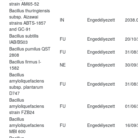
strain AM65-52
Bacillus thuringiensis
subsp. Aizawai
IN
Engedélyezett
2038.
strains ABTS-1857
and GC-91
Bacillus subtilis
FU
Engedélyezett
20/10
IAB/BS03
Bacillus pumilus QST
FU
Engedélyezett
31/08
2808
Bacillus firmus I-
NE
Engedélyezett
30/09
1582
Bacillus
amyloliquefaciens
FU
Engedélyezett
31/08
subsp. plantarum
D747
Bacillus
amyloliquefaciens
FU
Engedélyezett
01/06
strain FZB24
Bacillus
amyloliquefaciens
FU
Engedélyezett
16/09
MBI 600