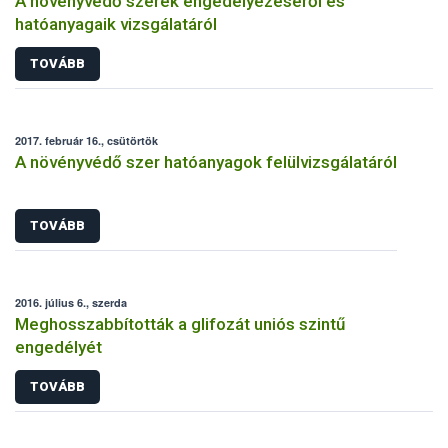
A növényvédő szerek engedélyezéséről és
hatóanyagaik vizsgálatáról
TOVÁBB
2017. február 16., csütörtök
A növényvédő szer hatóanyagok felülvizsgálatáról
TOVÁBB
2016. július 6., szerda
Meghosszabbították a glifozát uniós szintű
engedélyét
TOVÁBB