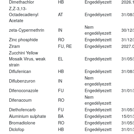
Dimethachlor
HB
Engedélyezett
2026.1
Z,Z-3,13-
Octadecadienyl
AT
Engedélyezett
31/08
Acetate
Nem
zeta-Cypermethrin
IN
30/12
engedélyezett
Zinc phosphide
RO
Engedélyezett
31/12
Ziram
FU, RE
Engedélyezett
2027.
Zucchini Yellow
Mosaik Virus, weak
EL
Engedélyezett
31/05
strain
Diflufenican
HB
Engedélyezett
31/08
Nem
Diflubenzuron
IN
engedélyezett
Difenoconazole
FU
Engedélyezett
31/01
Nem
Difenacoum
RO
engedélyezett
Diethofencarb
FU
Engedélyezett
31/05
Aluminium sulphate
BA
Engedélyezett
15/01
Bromadiolone
RO
Engedélyezett
31/05
Diclofop
HB
Engedélyezett
31/01