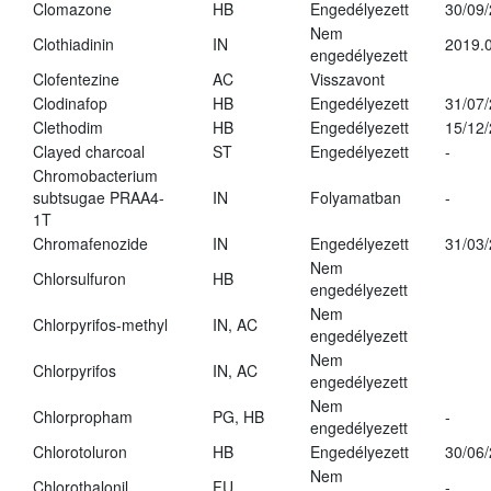
Clomazone
HB
Engedélyezett
30/09
Nem
Clothiadinin
IN
2019.0
engedélyezett
Clofentezine
AC
Visszavont
Clodinafop
HB
Engedélyezett
31/07
Clethodim
HB
Engedélyezett
15/12
Clayed charcoal
ST
Engedélyezett
-
Chromobacterium
subtsugae PRAA4-
IN
Folyamatban
-
1T
Chromafenozide
IN
Engedélyezett
31/03
Nem
Chlorsulfuron
HB
engedélyezett
Nem
Chlorpyrifos-methyl
IN, AC
engedélyezett
Nem
Chlorpyrifos
IN, AC
engedélyezett
Nem
Chlorpropham
PG, HB
-
engedélyezett
Chlorotoluron
HB
Engedélyezett
30/06
Nem
Chlorothalonil
FU
-