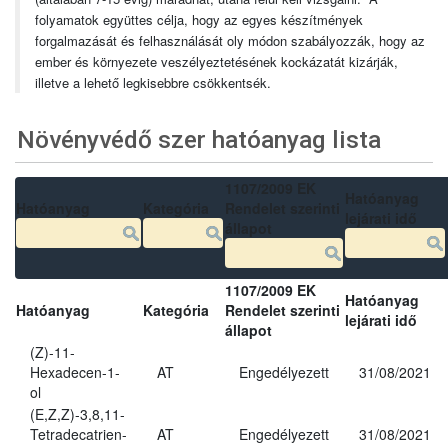
folyamatok együttes célja, hogy az egyes készítmények
forgalmazását és felhasználását oly módon szabályozzák, hogy az
ember és környezete veszélyeztetésének kockázatát kizárják,
illetve a lehető legkisebbre csökkentsék.
Növényvédő szer hatóanyag lista
1107/2009 EK
Hatóanyag
Hatóanyag
Kategória
Rendelet szerinti
lejárati idő
állapot
1107/2009 EK
Hatóanyag
Hatóanyag
Kategória
Rendelet szerinti
lejárati idő
állapot
(Z)-11-
Hexadecen-1-
AT
Engedélyezett
31/08/2021
ol
(E,Z,Z)-3,8,11-
Tetradecatrien-
AT
Engedélyezett
31/08/2021