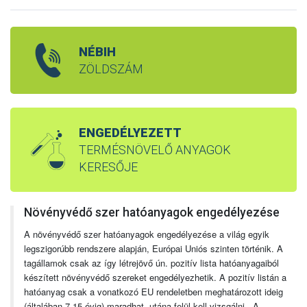
NÉBIH
ZÖLDSZÁM
ENGEDÉLYEZETT
TERMÉSNÖVELŐ ANYAGOK
KERESŐJE
Növényvédő szer hatóanyagok engedélyezése
A növényvédő szer hatóanyagok engedélyezése a világ egyik
legszigorúbb rendszere alapján, Európai Uniós szinten történik. A
tagállamok csak az így létrejövő ún. pozitív lista hatóanyagaiból
készített növényvédő szereket engedélyezhetik. A pozitív listán a
hatóanyag csak a vonatkozó EU rendeletben meghatározott ideig
(általában 7-15 évig) maradhat, utána felül kell vizsgálni. A