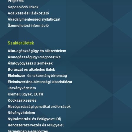
Projektek
Kapcsolódó linkek
Adatkezelési tájékoztató
Akadálymentességi nyilatkozat
Üzemeltetési információ
Szakterületek
Állat-egészségügy és állatvédelem
Állategészségügyi diagnosztika
Állatgyógyászati termékek
Borászat és alkoholos italok
Élelmiszer- és takarmánybiztonság
Élelmiszerlánc-biztonsági laborhálózat
Járványvédelem
Kiemelt ügyek, EUTR
Kockázatkezelés
Mezőgazdasági genetikai erőforrások
Növényvédelem
Nyilvántartási és Felügyeleti Díj
Rendszerszervezés és felügyelet
Termékpálya-ellenőrzés