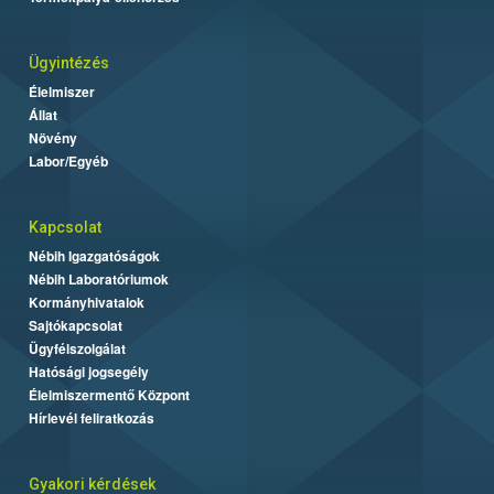
Ügyintézés
Élelmiszer
Állat
Növény
Labor/Egyéb
Kapcsolat
Nébih Igazgatóságok
Nébih Laboratóriumok
Kormányhivatalok
Sajtókapcsolat
Ügyfélszolgálat
Hatósági jogsegély
Élelmiszermentő Központ
Hírlevél feliratkozás
Gyakori kérdések