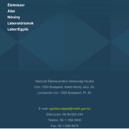
Élelmiszer
Állat
Növény
Laboratóriumok
Labor/Egyéb
Nemzeti Élelmiszerlánc-biztonsági Hivatal
Cím: 1024 Budapest, Keleti Károly utca. 24.
Levelezési cím: 1525 Budapest. Pf. 30.
E-mail:
ugyfelszolgalat@nebih.gov.hu
Zöld szám: 06-80/263-244
Telefon: 06-1/ 336-9000
Fax: 06-1/336-9479