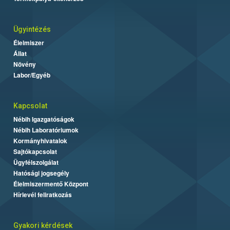
Ügyintézés
Élelmiszer
Állat
Növény
Labor/Egyéb
Kapcsolat
Nébih Igazgatóságok
Nébih Laboratóriumok
Kormányhivatalok
Sajtókapcsolat
Ügyfélszolgálat
Hatósági jogsegély
Élelmiszermentő Központ
Hírlevél feliratkozás
Gyakori kérdések