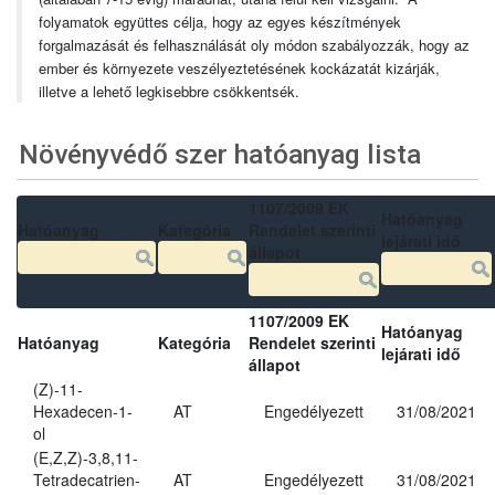
folyamatok együttes célja, hogy az egyes készítmények
forgalmazását és felhasználását oly módon szabályozzák, hogy az
ember és környezete veszélyeztetésének kockázatát kizárják,
illetve a lehető legkisebbre csökkentsék.
Növényvédő szer hatóanyag lista
1107/2009 EK
Hatóanyag
Hatóanyag
Kategória
Rendelet szerinti
lejárati idő
állapot
1107/2009 EK
Hatóanyag
Hatóanyag
Kategória
Rendelet szerinti
lejárati idő
állapot
(Z)-11-
Hexadecen-1-
AT
Engedélyezett
31/08/2021
ol
(E,Z,Z)-3,8,11-
Tetradecatrien-
AT
Engedélyezett
31/08/2021