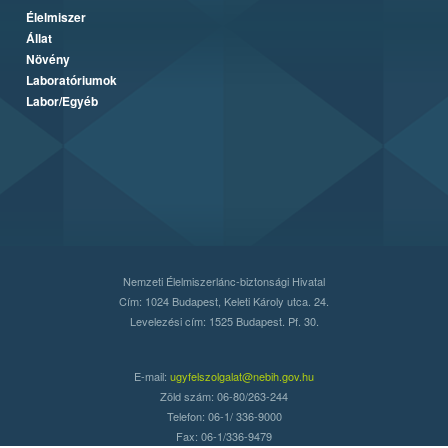
Élelmiszer
Állat
Növény
Laboratóriumok
Labor/Egyéb
Nemzeti Élelmiszerlánc-biztonsági Hivatal
Cím: 1024 Budapest, Keleti Károly utca. 24.
Levelezési cím: 1525 Budapest. Pf. 30.
E-mail:
ugyfelszolgalat@nebih.gov.hu
Zöld szám: 06-80/263-244
Telefon: 06-1/ 336-9000
Fax: 06-1/336-9479