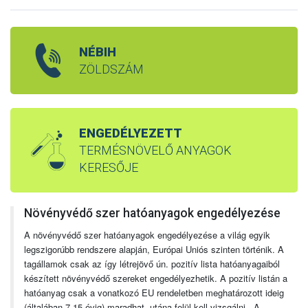
NÉBIH
ZÖLDSZÁM
ENGEDÉLYEZETT
TERMÉSNÖVELŐ ANYAGOK
KERESŐJE
Növényvédő szer hatóanyagok engedélyezése
A növényvédő szer hatóanyagok engedélyezése a világ egyik
legszigorúbb rendszere alapján, Európai Uniós szinten történik. A
tagállamok csak az így létrejövő ún. pozitív lista hatóanyagaiból
készített növényvédő szereket engedélyezhetik. A pozitív listán a
hatóanyag csak a vonatkozó EU rendeletben meghatározott ideig
(általában 7-15 évig) maradhat, utána felül kell vizsgálni. A