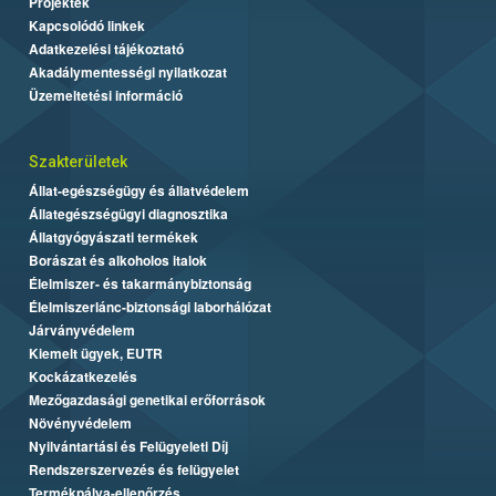
Projektek
Kapcsolódó linkek
Adatkezelési tájékoztató
Akadálymentességi nyilatkozat
Üzemeltetési információ
Szakterületek
Állat-egészségügy és állatvédelem
Állategészségügyi diagnosztika
Állatgyógyászati termékek
Borászat és alkoholos italok
Élelmiszer- és takarmánybiztonság
Élelmiszerlánc-biztonsági laborhálózat
Járványvédelem
Kiemelt ügyek, EUTR
Kockázatkezelés
Mezőgazdasági genetikai erőforrások
Növényvédelem
Nyilvántartási és Felügyeleti Díj
Rendszerszervezés és felügyelet
Termékpálya-ellenőrzés