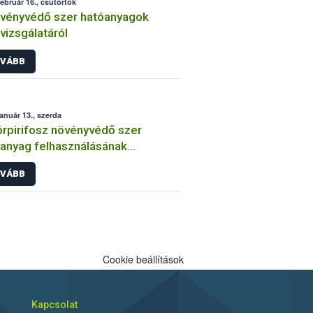
február 16., csütörtök
vényvédő szer hatóanyagok
lvizsgálatáról
VÁBB
január 13., szerda
órpirifosz növényvédő szer
anyag felhasználásának
átozása
VÁBB
Cookie beállítások
Kapcsolat