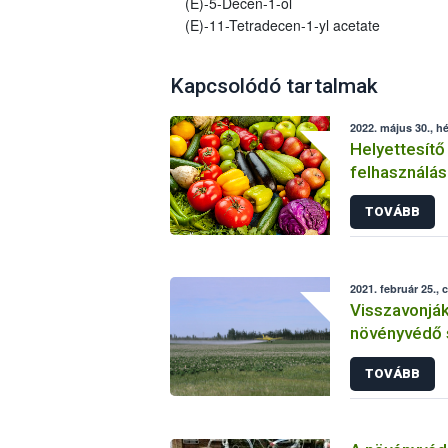
(E)-5-Decen-1-ol
(E)-11-Tetradecen-1-yl acetate
Kapcsolódó tartalmak
2022. május 30., hé
Helyettesítő
felhasználás
növényvéde
TOVÁBB
2021. február 25., 
Visszavonjá
növényvédő 
TOVÁBB