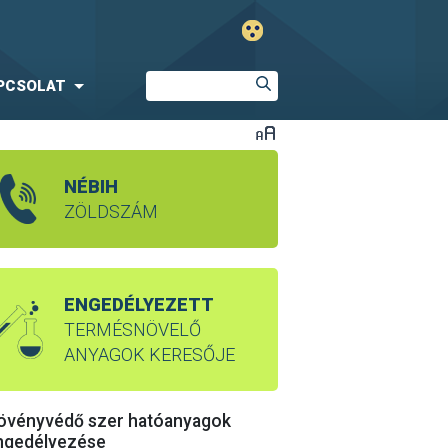
PCSOLAT
NÉBIH
ZÖLDSZÁM
ENGEDÉLYEZETT
TERMÉSNÖVELŐ
ANYAGOK KERESŐJE
övényvédő szer hatóanyagok
ngedélyezése