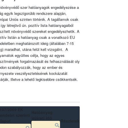
növényvédő szer hatóanyagok engedélyezése a
lág egyik legszigorúbb rendszere alapján,
rópai Uniós szinten történik. A tagállamok csak
 így létrejövő ún. pozitív lista hatóanyagaiból
szített növényvédő szereket engedélyezhetik. A
zitív listán a hatóanyag csak a vonatkozó EU
ndeletben meghatározott ideig (általában 7-15
ig) maradhat, utána felül kell vizsgálni. A
lyamatok együttes célja, hogy az egyes
szítmények forgalmazását és felhasználását oly
don szabályozzák, hogy az ember és
rnyezete veszélyeztetésének kockázatát
zárják, illetve a lehető legkisebbre csökkentsék.
107/2009 EK
Hatóanyag
endelet szerinti
lejárati idő
llapot
Részletek