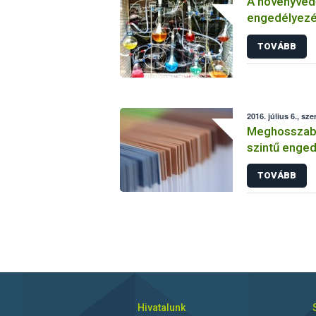
A növényvéd
engedélyezé
vizsgálatáról
TOVÁBB
2016. július 6., sze
Meghosszabbí
szintű enged
TOVÁBB
Hivatalunk