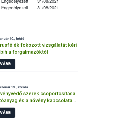
Engedélyezett
31/08/2021
Engedélyezett
31/08/2021
január 10., hétfő
trusfélék fokozott vizsgálatát kéri
bih a forgalmazóktól
VÁBB
február 19., szerda
vényvédő szerek csoportosítása
tóanyag és a növény kapcsolata
int
VÁBB