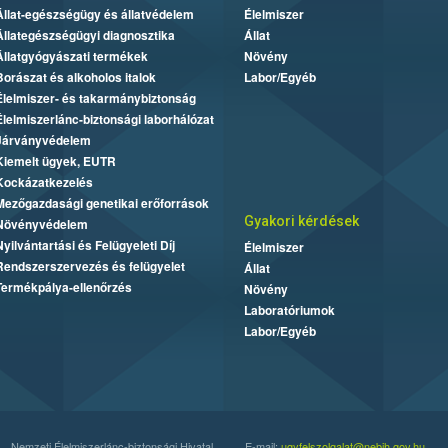
Állat-egészségügy és állatvédelem
Élelmiszer
Állategészségügyi diagnosztika
Állat
Állatgyógyászati termékek
Növény
Borászat és alkoholos italok
Labor/Egyéb
Élelmiszer- és takarmánybiztonság
Élelmiszerlánc-biztonsági laborhálózat
Járványvédelem
Kiemelt ügyek, EUTR
Kockázatkezelés
Mezőgazdasági genetikai erőforrások
Gyakori kérdések
Növényvédelem
Nyilvántartási és Felügyeleti Díj
Élelmiszer
Rendszerszervezés és felügyelet
Állat
Termékpálya-ellenőrzés
Növény
Laboratóriumok
Labor/Egyéb
Nemzeti Élelmiszerlánc-biztonsági Hivatal
E-mail:
ugyfelszolgalat@nebih.gov.hu