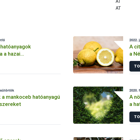
AT
AT
tfő
2022. 
 hatóanyagok
A ci
a a hazai
a Né
lemben
TO
csütörtök
2020. 
k a mankoceb hatóanyagú
A nö
szereket
a ha
szer
TO