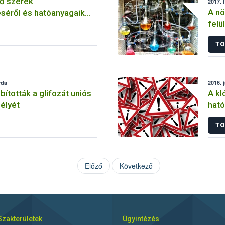
ő szerek
2017. 
A nö
séről és hatóanyagaik
felü
TO
rda
2016. 
tották a glifozát uniós
A kl
élyét
ható
korl
TO
Előző
Következő
Szakterületek
Ügyintézés