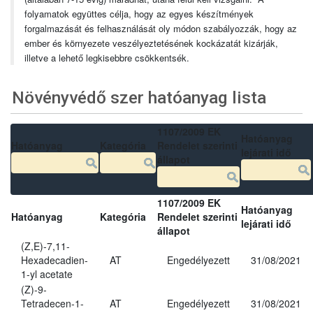
folyamatok együttes célja, hogy az egyes készítmények
forgalmazását és felhasználását oly módon szabályozzák, hogy az
ember és környezete veszélyeztetésének kockázatát kizárják,
illetve a lehető legkisebbre csökkentsék.
Növényvédő szer hatóanyag lista
1107/2009 EK
Hatóanyag
Hatóanyag
Kategória
Rendelet szerinti
lejárati idő
állapot
1107/2009 EK
Hatóanyag
Hatóanyag
Kategória
Rendelet szerinti
lejárati idő
állapot
(Z,E)-7,11-
Hexadecadien-
AT
Engedélyezett
31/08/2021
1-yl acetate
(Z)-9-
Tetradecen-1-
AT
Engedélyezett
31/08/2021