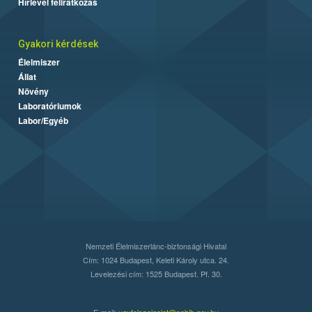
Hírlevél feliratkozás
Gyakori kérdések
Élelmiszer
Állat
Növény
Laboratóriumok
Labor/Egyéb
Nemzeti Élelmiszerlánc-biztonsági Hivatal
Cím: 1024 Budapest, Keleti Károly utca. 24.
Levelezési cím: 1525 Budapest. Pf. 30.
E-mail:
ugyfelszolgalat@nebih.gov.hu