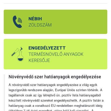
NÉBIH
ZÖLDSZÁM
ENGEDÉLYEZETT
TERMÉSNÖVELŐ ANYAGOK
KERESŐJE
Növényvédő szer hatóanyagok engedélyezése
A növényvédő szer hatóanyagok engedélyezése a világ egyik
legszigorúbb rendszere alapján, Európai Uniós szinten történik. A
tagállamok csak az így létrejövő ún. pozitív lista hatóanyagaiból
készített növényvédő szereket engedélyezhetik. A pozitív listán a
hatóanyag csak a vonatkozó EU rendeletben meghatározott ideig
(általában 7-15 évig) maradhat, utána felül kell vizsgálni. A