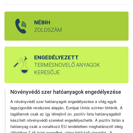
NÉBIH
ZÖLDSZÁM
ENGEDÉLYEZETT
TERMÉSNÖVELŐ ANYAGOK
KERESŐJE
Növényvédő szer hatóanyagok engedélyezése
A növényvédő szer hatóanyagok engedélyezése a világ egyik
legszigorúbb rendszere alapján, Európai Uniós szinten történik. A
tagállamok csak az így létrejövő ún. pozitív lista hatóanyagaiból
készített növényvédő szereket engedélyezhetik. A pozitív listán a
hatóanyag csak a vonatkozó EU rendeletben meghatározott ideig
(általában 7-15 évig) maradhat, utána felül kell vizsgálni. A