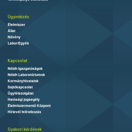
Ügyintézés
Élelmiszer
Állat
Növény
Labor/Egyéb
Kapcsolat
Nébih Igazgatóságok
Nébih Laboratóriumok
Kormányhivatalok
Sajtókapcsolat
Ügyfélszolgálat
Hatósági jogsegély
Élelmiszermentő Központ
Hírlevél feliratkozás
Gyakori kérdések