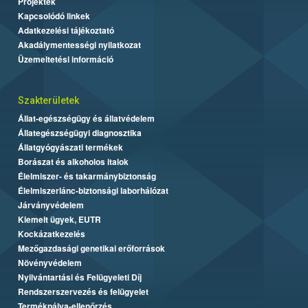
Projektek
Kapcsolódó linkek
Adatkezelési tájékoztató
Akadálymentességi nyilatkozat
Üzemeltetési információ
Szakterületek
Állat-egészségügy és állatvédelem
Állategészségügyi diagnosztika
Állatgyógyászati termékek
Borászat és alkoholos italok
Élelmiszer- és takarmánybiztonság
Élelmiszerlánc-biztonsági laborhálózat
Járványvédelem
Kiemelt ügyek, EUTR
Kockázatkezelés
Mezőgazdasági genetikai erőforrások
Növényvédelem
Nyilvántartási és Felügyeleti Díj
Rendszerszervezés és felügyelet
Termékpálya-ellenőrzés