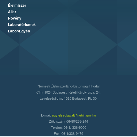
Élelmiszer
Állat
Növény
Laboratóriumok
Labor/Egyéb
Nemzeti Élelmiszerlánc-biztonsági Hivatal
Cím: 1024 Budapest, Keleti Károly utca. 24.
Levelezési cím: 1525 Budapest. Pf. 30.
E-mail:
ugyfelszolgalat@nebih.gov.hu
Zöld szám: 06-80/263-244
Telefon: 06-1/ 336-9000
Fax: 06-1/336-9479