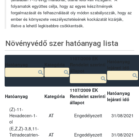
folyamatok együttes célja, hogy az egyes készítmények
forgalmazását és felhasználását oly módon szabályozzák, hogy az
ember és környezete veszélyeztetésének kockázatát kizárják,
illetve a lehető legkisebbre csökkentsék.
Növényvédő szer hatóanyag lista
1107/2009 EK
Hatóanyag
Hatóanyag
Kategória
Rendelet szerinti
lejárati idő
állapot
1107/2009 EK
Hatóanyag
Hatóanyag
Kategória
Rendelet szerinti
lejárati idő
állapot
(Z)-11-
Hexadecen-1-
AT
Engedélyezett
31/08/2021
ol
(E,Z,Z)-3,8,11-
Tetradecatrien-
AT
Engedélyezett
31/08/2021