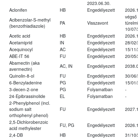
2023.06.30.
Aclonifen
HB
Engedélyezett
2026.
végső
Acibenzolar-S-methyl
PA
Visszavont
türelmi
(benzothiadiazole)
10/07
Acetic acid
HB
Engedélyezett
2026.1
Acetamiprid
IN
Engedélyezett
28/02
Acequinocyl
AC
Engedélyezett
15/11
ABE-IT 56
FU
Engedélyezett
20/05
Abamectin (aka
AC, IN
Engedélyezett
2038.
avermectin)
Quinolin-8-ol
FU
Engedélyezett
30/06
6-Benzyladenine
PG
Engedélyezett
15/01
3-decen-2-one
PG
Folyamatban
-
24-Epibrassinolide
EL
Folyamatban
-
2-Phenylphenol (incl.
sodium salt
FU
Engedélyezett
2027.1
orthophenyl phenol)
2,5-Dichlorobenzoic
FU, PG
Engedélyezett
2026.
acid methylester
2,4-DB
HB
Engedélyezett
31/10