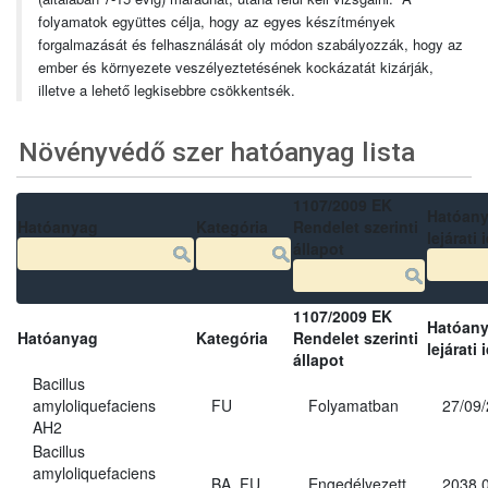
folyamatok együttes célja, hogy az egyes készítmények
forgalmazását és felhasználását oly módon szabályozzák, hogy az
ember és környezete veszélyeztetésének kockázatát kizárják,
illetve a lehető legkisebbre csökkentsék.
Növényvédő szer hatóanyag lista
1107/2009 EK
Hatóan
Hatóanyag
Kategória
Rendelet szerinti
lejárati 
állapot
1107/2009 EK
Hatóan
Hatóanyag
Kategória
Rendelet szerinti
lejárati 
állapot
Bacillus
amyloliquefaciens
FU
Folyamatban
27/09
AH2
Bacillus
amyloliquefaciens
BA, FU
Engedélyezett
2038.