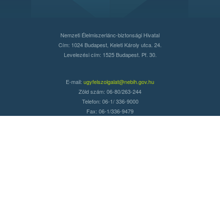
Nemzeti Élelmiszerlánc-biztonsági Hivatal
Cím: 1024 Budapest, Keleti Károly utca. 24.
Levelezési cím: 1525 Budapest. Pf. 30.
E-mail:
ugyfelszolgalat@nebih.gov.hu
Zöld szám: 06-80/263-244
Telefon: 06-1/ 336-9000
Fax: 06-1/336-9479