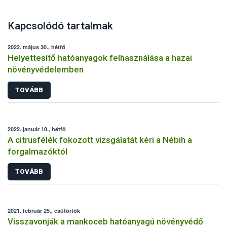
Kapcsolódó tartalmak
2022. május 30., hétfő
Helyettesítő hatóanyagok felhasználása a hazai
növényvédelemben
TOVÁBB
2022. január 10., hétfő
A citrusfélék fokozott vizsgálatát kéri a Nébih a
forgalmazóktól
TOVÁBB
2021. február 25., csütörtök
Visszavonják a mankoceb hatóanyagú növényvédő