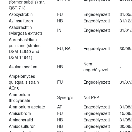
(former subtilis) str.
QST 713
Azoxystrobin
FU
Engedélyezett
31/05
Azimsulfuron
HB
Engedélyezett
31/12
Azadirachtin
IN
Engedélyezett
31/01
(Margosa extract)
Aureobasidium
pullulans (strains
FU, BA
Engedélyezett
30/06
DSM 14940 and
DSM 14941)
Nem
Asulam sodium
HB
-
engedélyezett
Ampelomyces
quisqualis strain
FU
Engedélyezett
31/07
AQ10
Ammonium
Synergist
Not PPP
thiocyanate
Ammonium acetate
AT
Engedélyezett
31/08
Amisulbrom
FU
Engedélyezett
15/09
Aminopyralid
HB
Engedélyezett
31/05
Amidosulfuron
HB
Engedélyezett
30/09