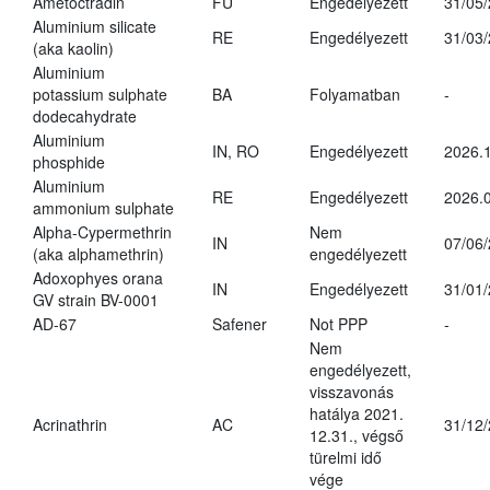
Ametoctradin
FU
Engedélyezett
31/05
Aluminium silicate
RE
Engedélyezett
31/03
(aka kaolin)
Aluminium
potassium sulphate
BA
Folyamatban
-
dodecahydrate
Aluminium
IN, RO
Engedélyezett
2026.1
phosphide
Aluminium
RE
Engedélyezett
2026.0
ammonium sulphate
Alpha-Cypermethrin
Nem
IN
07/06
(aka alphamethrin)
engedélyezett
Adoxophyes orana
IN
Engedélyezett
31/01
GV strain BV-0001
AD-67
Safener
Not PPP
-
Nem
engedélyezett,
visszavonás
hatálya 2021.
Acrinathrin
AC
31/12
12.31., végső
türelmi idő
vége