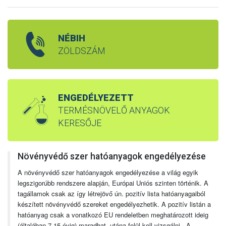
NÉBIH
ZÖLDSZÁM
ENGEDÉLYEZETT
TERMÉSNÖVELŐ ANYAGOK
KERESŐJE
Növényvédő szer hatóanyagok engedélyezése
A növényvédő szer hatóanyagok engedélyezése a világ egyik
legszigorúbb rendszere alapján, Európai Uniós szinten történik. A
tagállamok csak az így létrejövő ún. pozitív lista hatóanyagaiból
készített növényvédő szereket engedélyezhetik. A pozitív listán a
hatóanyag csak a vonatkozó EU rendeletben meghatározott ideig
(általában 7-15 évig) maradhat, utána felül kell vizsgálni. A