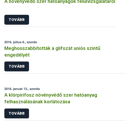
A növényvédő szer hatóanyagok felülvizsgálatáról
TOVÁBB
2016. július 6., szerda
Meghosszabbították a glifozát uniós szintű
engedélyét
TOVÁBB
2016. január 13., szerda
A klórpirifosz növényvédő szer hatóanyag
felhasználásának korlátozása
TOVÁBB