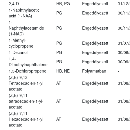
2,4-D
HB, PG
Engedélyezett
31/12
1-Naphthylacetic
PG
Engedélyezett
30/11
acid (1-NAA)
1-
Naphthylacetamide
PG
Engedélyezett
30/11
(1-NAD)
1-Methyl-
PG
Engedélyezett
31/07
cyclopropene
1-Decanol
PG
Engedélyezett
30/06
1,4-
PG
Engedélyezett
30/09
Dimethylnaphthalene
1,3-Dichloropropene
HB, NE
Folyamatban
-
(Z,E)-9,12-
Tetradecadien-1-yl
AT
Engedélyezett
31/08
acetate
(Z,E)-9,11-
tetradecadien-1-yl-
AT
Engedélyezett
31/08
acetate
(Z,E)-7,11-
Hexadecadien-1-yl
AT
Engedélyezett
31/08
acetate