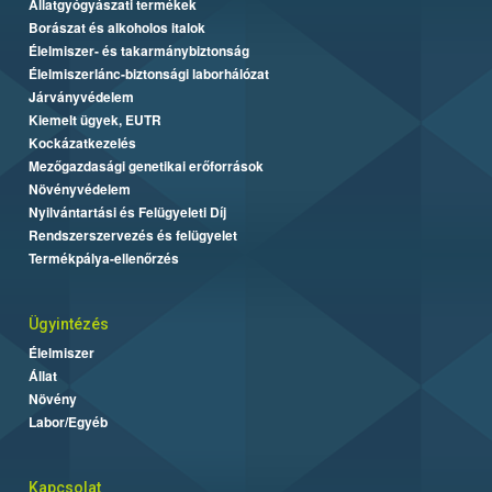
Állatgyógyászati termékek
Borászat és alkoholos italok
Élelmiszer- és takarmánybiztonság
Élelmiszerlánc-biztonsági laborhálózat
Járványvédelem
Kiemelt ügyek, EUTR
Kockázatkezelés
Mezőgazdasági genetikai erőforrások
Növényvédelem
Nyilvántartási és Felügyeleti Díj
Rendszerszervezés és felügyelet
Termékpálya-ellenőrzés
Ügyintézés
Élelmiszer
Állat
Növény
Labor/Egyéb
Kapcsolat