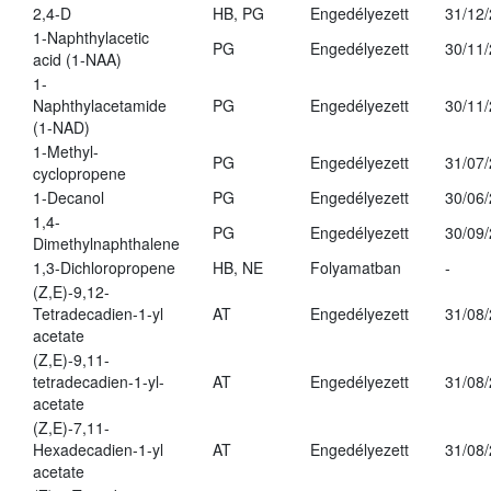
2,4-D
HB, PG
Engedélyezett
31/12
1-Naphthylacetic
PG
Engedélyezett
30/11
acid (1-NAA)
1-
Naphthylacetamide
PG
Engedélyezett
30/11
(1-NAD)
1-Methyl-
PG
Engedélyezett
31/07
cyclopropene
1-Decanol
PG
Engedélyezett
30/06
1,4-
PG
Engedélyezett
30/09
Dimethylnaphthalene
1,3-Dichloropropene
HB, NE
Folyamatban
-
(Z,E)-9,12-
Tetradecadien-1-yl
AT
Engedélyezett
31/08
acetate
(Z,E)-9,11-
tetradecadien-1-yl-
AT
Engedélyezett
31/08
acetate
(Z,E)-7,11-
Hexadecadien-1-yl
AT
Engedélyezett
31/08
acetate