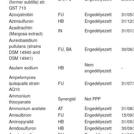
(former subtilis) str.
QST 713
Azoxystrobin
FU
Engedélyezett
31/05
Azimsulfuron
HB
Engedélyezett
31/12
Azadirachtin
IN
Engedélyezett
31/01
(Margosa extract)
Aureobasidium
pullulans (strains
FU, BA
Engedélyezett
30/06
DSM 14940 and
DSM 14941)
Nem
Asulam sodium
HB
-
engedélyezett
Ampelomyces
quisqualis strain
FU
Engedélyezett
31/07
AQ10
Ammonium
Synergist
Not PPP
thiocyanate
Ammonium acetate
AT
Engedélyezett
31/08
Amisulbrom
FU
Engedélyezett
15/09
Aminopyralid
HB
Engedélyezett
31/05
Amidosulfuron
HB
Engedélyezett
30/09