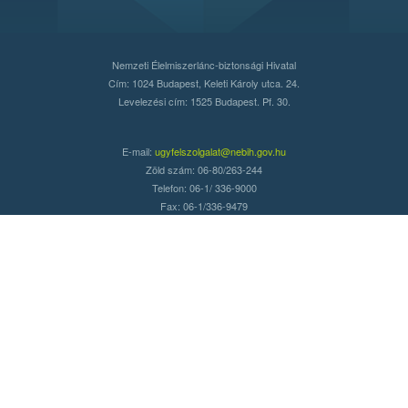
Nemzeti Élelmiszerlánc-biztonsági Hivatal
Cím: 1024 Budapest, Keleti Károly utca. 24.
Levelezési cím: 1525 Budapest. Pf. 30.
E-mail:
ugyfelszolgalat@nebih.gov.hu
Zöld szám: 06-80/263-244
Telefon: 06-1/ 336-9000
Fax: 06-1/336-9479