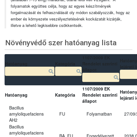
folyamatok együttes célja, hogy az egyes készítmények
forgalmazását és felhasználását oly módon szabályozzák, hogy az
ember és környezete veszélyeztetésének kockázatát kizárják,
illetve a lehető legkisebbre csökkentsék.
Növényvédő szer hatóanyag lista
1107/2009 EK
Hatóan
Hatóanyag
Kategória
Rendelet szerinti
lejárati 
állapot
1107/2009 EK
Hatóan
Hatóanyag
Kategória
Rendelet szerinti
lejárati 
állapot
Bacillus
amyloliquefaciens
FU
Folyamatban
27/09
AH2
Bacillus
amyloliquefaciens
BA, FU
Engedélyezett
2038.