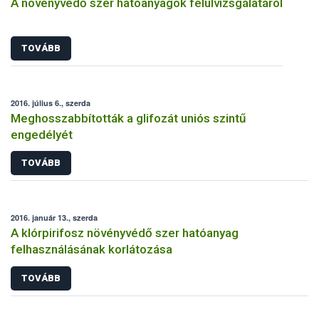
A növényvédő szer hatóanyagok felülvizsgálatáról
TOVÁBB
2016. július 6., szerda
Meghosszabbították a glifozát uniós szintű
engedélyét
TOVÁBB
2016. január 13., szerda
A klórpirifosz növényvédő szer hatóanyag
felhasználásának korlátozása
TOVÁBB