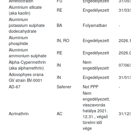
Ametoctradin
FU
Engedélyezett
31/05
Aluminium silicate
RE
Engedélyezett
31/03
(aka kaolin)
Aluminium
potassium sulphate
BA
Folyamatban
-
dodecahydrate
Aluminium
IN, RO
Engedélyezett
2026.1
phosphide
Aluminium
RE
Engedélyezett
2026.0
ammonium sulphate
Alpha-Cypermethrin
Nem
IN
07/06
(aka alphamethrin)
engedélyezett
Adoxophyes orana
IN
Engedélyezett
31/01
GV strain BV-0001
AD-67
Safener
Not PPP
-
Nem
engedélyezett,
visszavonás
hatálya 2021.
Acrinathrin
AC
31/12
12.31., végső
türelmi idő
vége