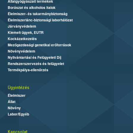
Állatgyógyászati termékek
Borászat és alkoholos italok
Élelmiszer- és takarmánybiztonság
Élelmiszerlánc-biztonsági laborhálózat
Járványvédelem
Kiemelt ügyek, EUTR
Kockázatkezelés
Mezőgazdasági genetikai erőforrások
Növényvédelem
Nyilvántartási és Felügyeleti Díj
Rendszerszervezés és felügyelet
Termékpálya-ellenőrzés
Ügyintézés
Élelmiszer
Állat
Növény
Labor/Egyéb
Kapcsolat