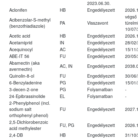
2023.06.30.
Aclonifen
HB
Engedélyezett
2026.
végső
Acibenzolar-S-methyl
PA
Visszavont
türelmi
(benzothiadiazole)
10/07
Acetic acid
HB
Engedélyezett
2026.1
Acetamiprid
IN
Engedélyezett
28/02
Acequinocyl
AC
Engedélyezett
15/11
ABE-IT 56
FU
Engedélyezett
20/05
Abamectin (aka
AC, IN
Engedélyezett
2038.
avermectin)
Quinolin-8-ol
FU
Engedélyezett
30/06
6-Benzyladenine
PG
Engedélyezett
15/01
3-decen-2-one
PG
Folyamatban
-
24-Epibrassinolide
EL
Folyamatban
-
2-Phenylphenol (incl.
sodium salt
FU
Engedélyezett
2027.1
orthophenyl phenol)
2,5-Dichlorobenzoic
FU, PG
Engedélyezett
2026.
acid methylester
2,4-DB
HB
Engedélyezett
31/10