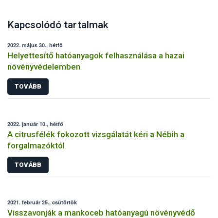
Kapcsolódó tartalmak
2022. május 30., hétfő
Helyettesítő hatóanyagok felhasználása a hazai
növényvédelemben
TOVÁBB
2022. január 10., hétfő
A citrusfélék fokozott vizsgálatát kéri a Nébih a
forgalmazóktól
TOVÁBB
2021. február 25., csütörtök
Visszavonják a mankoceb hatóanyagú növényvédő