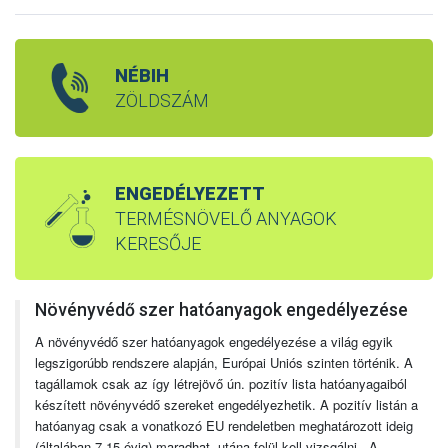
NÉBIH
ZÖLDSZÁM
ENGEDÉLYEZETT
TERMÉSNÖVELŐ ANYAGOK
KERESŐJE
Növényvédő szer hatóanyagok engedélyezése
A növényvédő szer hatóanyagok engedélyezése a világ egyik
legszigorúbb rendszere alapján, Európai Uniós szinten történik. A
tagállamok csak az így létrejövő ún. pozitív lista hatóanyagaiból
készített növényvédő szereket engedélyezhetik. A pozitív listán a
hatóanyag csak a vonatkozó EU rendeletben meghatározott ideig
(általában 7-15 évig) maradhat, utána felül kell vizsgálni. A