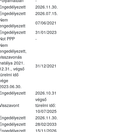
Folyamatban
-
Engedélyezett
2026.11.30.
Engedélyezett
2026.07.15.
Nem
07/06/2021
engedélyezett
Engedélyezett
31/01/2023
Not PPP
-
Nem
engedélyezett,
visszavonás
hatálya 2021.
31/12/2021
12.31., végső
türelmi idő
vége
2023.06.30.
Engedélyezett
2026.10.31
végső
Visszavont
türelmi idő:
10/07/2025
Engedélyezett
2026.11.30.
Engedélyezett
28/02/2033
Engedélyezett
15/11/2026