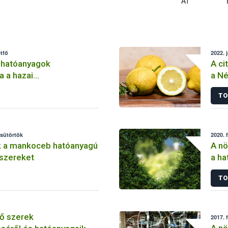
AT
tfő
2022. 
 hatóanyagok
A ci
a a hazai
a Né
lemben
TO
csütörtök
2020. 
k a mankoceb hatóanyagú
A nö
szereket
a ha
szer
TO
ő szerek
2017. 