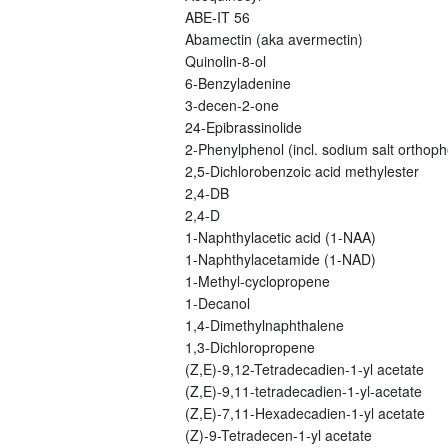
ABE-IT 56
Abamectin (aka avermectin)
Quinolin-8-ol
6-Benzyladenine
3-decen-2-one
24-Epibrassinolide
2-Phenylphenol (incl. sodium salt orthoph
2,5-Dichlorobenzoic acid methylester
2,4-DB
2,4-D
1-Naphthylacetic acid (1-NAA)
1-Naphthylacetamide (1-NAD)
1-Methyl-cyclopropene
1-Decanol
1,4-Dimethylnaphthalene
1,3-Dichloropropene
(Z,E)-9,12-Tetradecadien-1-yl acetate
(Z,E)-9,11-tetradecadien-1-yl-acetate
(Z,E)-7,11-Hexadecadien-1-yl acetate
(Z)-9-Tetradecen-1-yl acetate