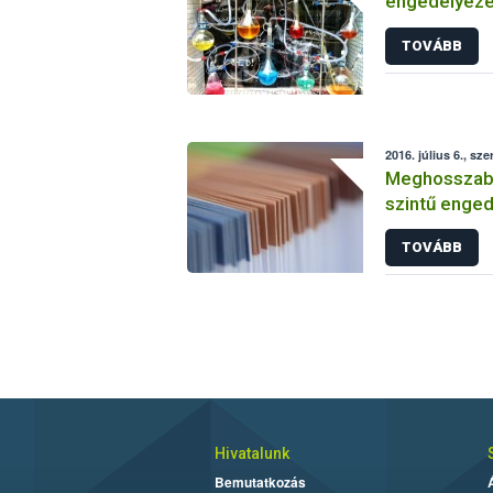
engedélyezé
vizsgálatáról
TOVÁBB
2016. július 6., sze
Meghosszabbí
szintű enged
TOVÁBB
Hivatalunk
Bemutatkozás