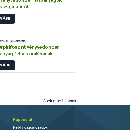
vényvédő szer hatóanyagok
lvizsgálatáról
VÁBB
január 13., szerda
órpirifosz növényvédő szer
anyag felhasználásának
átozása
VÁBB
Cookie beállítások
Kapcsolat
Nébih Igazgatóságok