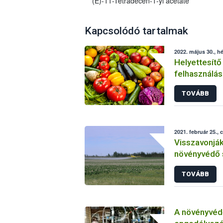
(E)-11-Tetradecen-1-yl acetate
Kapcsolódó tartalmak
2022. május 30., hé
Helyettesítő
felhasználás
növényvéde
TOVÁBB
2021. február 25., 
Visszavonjá
növényvédő 
TOVÁBB
A növényvéd