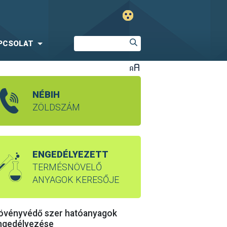
PCSOLAT
NÉBIH
ZÖLDSZÁM
ENGEDÉLYEZETT
TERMÉSNÖVELŐ
ANYAGOK KERESŐJE
övényvédő szer hatóanyagok
ngedélyezése