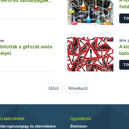
A nö
séről és hatóanyagaik
felü
TO
rda
2016. 
tották a glifozát uniós
A kl
élyét
ható
korl
TO
Előző
Következő
Szakterületek
Ügyintézés
Állat-egészségügy és állatvédelem
Élelmiszer