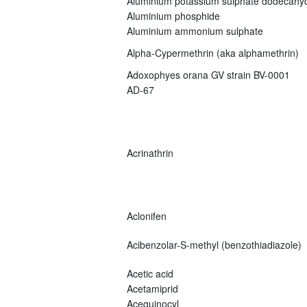
Aluminium potassium sulphate dodecahy
Aluminium phosphide
Aluminium ammonium sulphate
Alpha-Cypermethrin (aka alphamethrin)
Adoxophyes orana GV strain BV-0001
AD-67
Acrinathrin
Aclonifen
Acibenzolar-S-methyl (benzothiadiazole)
Acetic acid
Acetamiprid
Acequinocyl