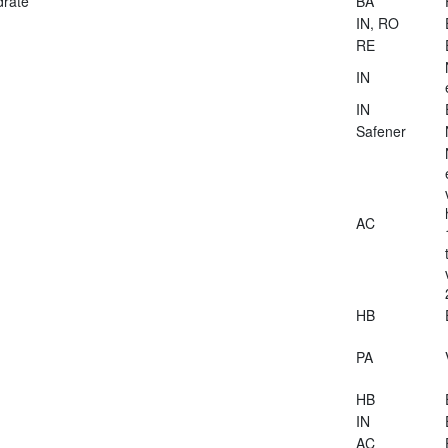
drate
BA
IN, RO
RE
IN
IN
Safener
AC
HB
PA
HB
IN
AC