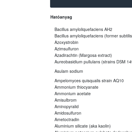
Hatóanyag
Bacillus amyloliquefaciens AH2
Bacillus amyloliquefaciens (former subtili
Azoxystrobin
Azimsulfuron
Azadirachtin (Margosa extract)
Aureobasidium pullulans (strains DSM 
Asulam sodium
Ampelomyces quisqualis strain AQ10
Ammonium thiocyanate
Ammonium acetate
Amisulbrom
Aminopyralid
Amidosulfuron
Ametoctradin
Aluminium silicate (aka kaolin)