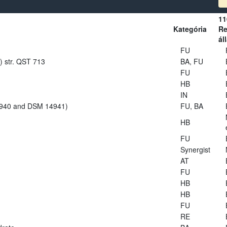
11
Kategória
Re
ál
FU
s) str. QST 713
BA, FU
FU
HB
IN
14940 and DSM 14941)
FU, BA
HB
FU
Synergist
AT
FU
HB
HB
FU
RE