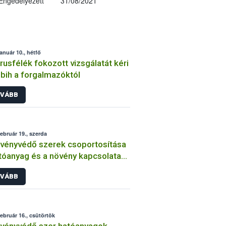
Engedélyezett
31/08/2021
január 10., hétfő
trusfélék fokozott vizsgálatát kéri
bih a forgalmazóktól
VÁBB
február 19., szerda
vényvédő szerek csoportosítása
tóanyag és a növény kapcsolata
int
VÁBB
február 16., csütörtök