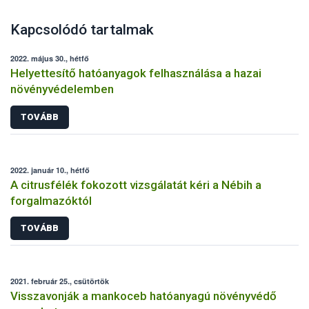
Kapcsolódó tartalmak
2022. május 30., hétfő
Helyettesítő hatóanyagok felhasználása a hazai
növényvédelemben
TOVÁBB
2022. január 10., hétfő
A citrusfélék fokozott vizsgálatát kéri a Nébih a
forgalmazóktól
TOVÁBB
2021. február 25., csütörtök
Visszavonják a mankoceb hatóanyagú növényvédő