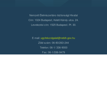
Nemzeti Élelmiszerlánc-biztonsági Hivatal
Cím: 1024 Budapest, Keleti Károly utca. 24.
Levelezési cím: 1525 Budapest. Pf. 30.
E-mail:
ugyfelszolgalat@nebih.gov.hu
Zöld szám: 06-80/263-244
Telefon: 06-1/ 336-9000
Fax: 06-1/336-9479