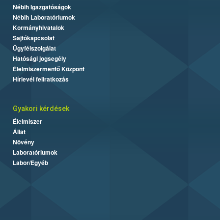
Nébih Igazgatóságok
Nébih Laboratóriumok
Kormányhivatalok
Sajtókapcsolat
Ügyfélszolgálat
Hatósági jogsegély
Élelmiszermentő Központ
Hírlevél feliratkozás
Gyakori kérdések
Élelmiszer
Állat
Növény
Laboratóriumok
Labor/Egyéb