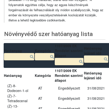
folyamatok együttes célja, hogy az egyes készítmények
forgalmazását és felhasználását oly módon szabályozzák, hogy az
ember és környezete veszélyeztetésének kockázatát kizárják,
illetve a lehető legkisebbre csökkentsék.
Növényvédő szer hatóanyag lista
1107/2009 EK
Hatóanyag
Hatóanyag
Kategória
Rendelet szerinti
lejárati idő
állapot
1107/2009 EK
Hatóanyag
Hatóanyag
Kategória
Rendelet szerinti
lejárati idő
állapot
(Z)-8-
AT
Engedélyezett
31/08/2021
Dodecen-1-ol
(Z)-7-
AT
Engedélyezett
31/08/2021
Tetradecenal
(Z)-13-
AT
Engedélyezett
31/08/2021