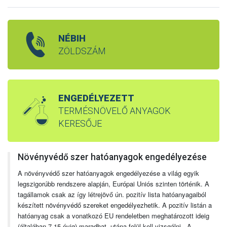
NÉBIH
ZÖLDSZÁM
ENGEDÉLYEZETT
TERMÉSNÖVELŐ ANYAGOK
KERESŐJE
Növényvédő szer hatóanyagok engedélyezése
A növényvédő szer hatóanyagok engedélyezése a világ egyik
legszigorúbb rendszere alapján, Európai Uniós szinten történik. A
tagállamok csak az így létrejövő ún. pozitív lista hatóanyagaiból
készített növényvédő szereket engedélyezhetik. A pozitív listán a
hatóanyag csak a vonatkozó EU rendeletben meghatározott ideig
(általában 7-15 évig) maradhat, utána felül kell vizsgálni. A