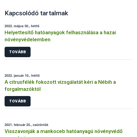
Kapcsolódó tartalmak
2022. május 30., hétfő
Helyettesítő hatóanyagok felhasználása a hazai
növényvédelemben
TOVÁBB
2022. január 10., hétfő
A citrusfélék fokozott vizsgálatát kéri a Nébih a
forgalmazóktól
TOVÁBB
2021. február 25., csütörtök
Visszavonják a mankoceb hatóanyagú növényvédő