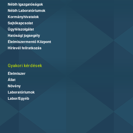
Nébih Igazgatóságok
Nébih Laboratóriumok
Kormányhivatalok
Sajtókapcsolat
Ügyfélszolgálat
Hatósági jogsegély
Élelmiszermentő Központ
Hírlevél feliratkozás
Gyakori kérdések
Élelmiszer
Állat
Növény
Laboratóriumok
Labor/Egyéb