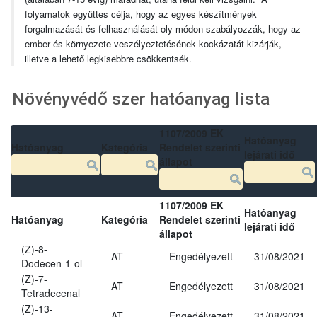
folyamatok együttes célja, hogy az egyes készítmények
forgalmazását és felhasználását oly módon szabályozzák, hogy az
ember és környezete veszélyeztetésének kockázatát kizárják,
illetve a lehető legkisebbre csökkentsék.
Növényvédő szer hatóanyag lista
1107/2009 EK
Hatóanyag
Hatóanyag
Kategória
Rendelet szerinti
lejárati idő
állapot
1107/2009 EK
Hatóanyag
Hatóanyag
Kategória
Rendelet szerinti
lejárati idő
állapot
(Z)-8-
AT
Engedélyezett
31/08/2021
Dodecen-1-ol
(Z)-7-
AT
Engedélyezett
31/08/2021
Tetradecenal
(Z)-13-
AT
Engedélyezett
31/08/2021