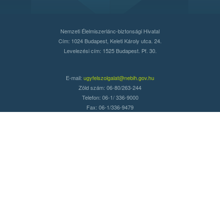
Nemzeti Élelmiszerlánc-biztonsági Hivatal
Cím: 1024 Budapest, Keleti Károly utca. 24.
Levelezési cím: 1525 Budapest. Pf. 30.
E-mail:
ugyfelszolgalat@nebih.gov.hu
Zöld szám: 06-80/263-244
Telefon: 06-1/ 336-9000
Fax: 06-1/336-9479