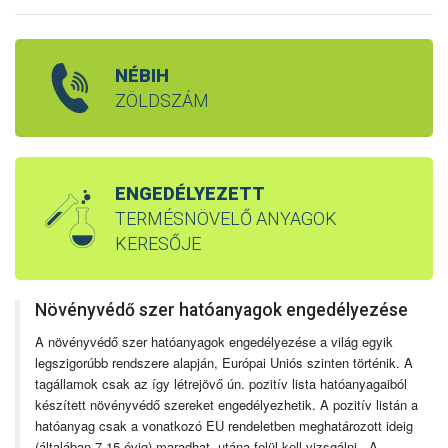
NÉBIH
ZÖLDSZÁM
ENGEDÉLYEZETT
TERMÉSNÖVELŐ ANYAGOK
KERESŐJE
Növényvédő szer hatóanyagok engedélyezése
A növényvédő szer hatóanyagok engedélyezése a világ egyik
legszigorúbb rendszere alapján, Európai Uniós szinten történik. A
tagállamok csak az így létrejövő ún. pozitív lista hatóanyagaiból
készített növényvédő szereket engedélyezhetik. A pozitív listán a
hatóanyag csak a vonatkozó EU rendeletben meghatározott ideig
(általában 7-15 évig) maradhat, utána felül kell vizsgálni. A