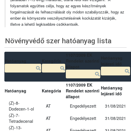
folyamatok együttes célja, hogy az egyes készítmények
forgalmazását és felhasználását oly módon szabályozzák, hogy az
ember és környezete veszélyeztetésének kockázatát kizárják,
illetve a lehető legkisebbre csökkentsék.
Növényvédő szer hatóanyag lista
1107/2009 EK
Hatóanyag
Hatóanyag
Kategória
Rendelet szerinti
lejárati idő
állapot
1107/2009 EK
Hatóanyag
Hatóanyag
Kategória
Rendelet szerinti
lejárati idő
állapot
(Z)-8-
AT
Engedélyezett
31/08/2021
Dodecen-1-ol
(Z)-7-
AT
Engedélyezett
31/08/2021
Tetradecenal
(Z)-13-
AT
Engedélyezett
31/08/2021