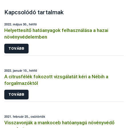
Kapcsolódó tartalmak
2022. május 30., hétfő
Helyettesítő hatóanyagok felhasználása a hazai
növényvédelemben
TOVÁBB
2022. január 10., hétfő
A citrusfélék fokozott vizsgálatát kéri a Nébih a
forgalmazóktól
TOVÁBB
2021. február 25., csütörtök
Visszavonják a mankoceb hatóanyagú növényvédő