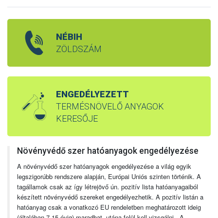
NÉBIH
ZÖLDSZÁM
ENGEDÉLYEZETT
TERMÉSNÖVELŐ ANYAGOK
KERESŐJE
Növényvédő szer hatóanyagok engedélyezése
A növényvédő szer hatóanyagok engedélyezése a világ egyik
legszigorúbb rendszere alapján, Európai Uniós szinten történik. A
tagállamok csak az így létrejövő ún. pozitív lista hatóanyagaiból
készített növényvédő szereket engedélyezhetik. A pozitív listán a
hatóanyag csak a vonatkozó EU rendeletben meghatározott ideig
(általában 7-15 évig) maradhat, utána felül kell vizsgálni. A