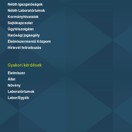
Nébih Igazgatóságok
Nébih Laboratóriumok
Kormányhivatalok
Sajtókapcsolat
Ügyfélszolgálat
Hatósági jogsegély
Élelmiszermentő Központ
Hírlevél feliratkozás
Gyakori kérdések
Élelmiszer
Állat
Növény
Laboratóriumok
Labor/Egyéb