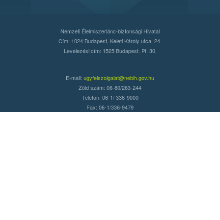
Nemzeti Élelmiszerlánc-biztonsági Hivatal
Cím: 1024 Budapest, Keleti Károly utca. 24.
Levelezési cím: 1525 Budapest. Pf. 30.
E-mail:
ugyfelszolgalat@nebih.gov.hu
Zöld szám: 06-80/263-244
Telefon: 06-1/ 336-9000
Fax: 06-1/336-9479