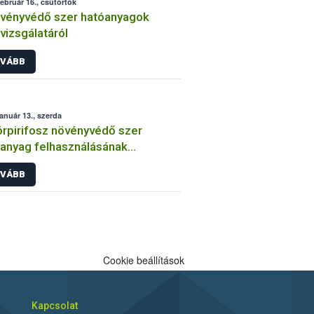
február 16., csütörtök
vényvédő szer hatóanyagok
lvizsgálatáról
VÁBB
január 13., szerda
órpirifosz növényvédő szer
anyag felhasználásának
átozása
VÁBB
Cookie beállítások
Kapcsolat