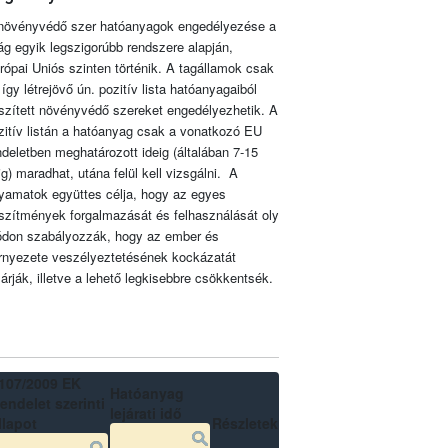
növényvédő szer hatóanyagok engedélyezése a
lág egyik legszigorúbb rendszere alapján,
rópai Uniós szinten történik. A tagállamok csak
 így létrejövő ún. pozitív lista hatóanyagaiból
szített növényvédő szereket engedélyezhetik. A
zitív listán a hatóanyag csak a vonatkozó EU
ndeletben meghatározott ideig (általában 7-15
ig) maradhat, utána felül kell vizsgálni. A
lyamatok együttes célja, hogy az egyes
szítmények forgalmazását és felhasználását oly
don szabályozzák, hogy az ember és
rnyezete veszélyeztetésének kockázatát
zárják, illetve a lehető legkisebbre csökkentsék.
107/2009 EK
Hatóanyag
endelet szerinti
lejárati idő
llapot
Részletek