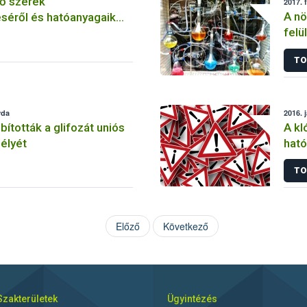
ő szerek
2017. 
A nö
séről és hatóanyagaik
felü
TO
rda
2016. 
tották a glifozát uniós
A kl
élyét
ható
korl
TO
Előző
Következő
Szakterületek
Ügyintézés