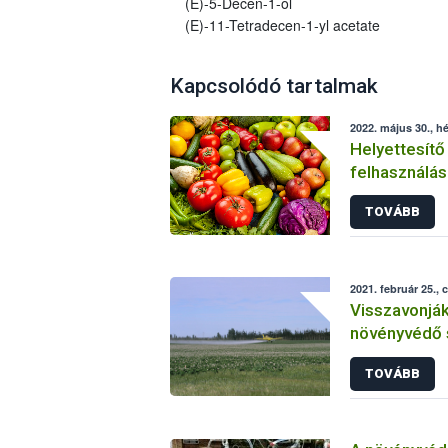
(E)-5-Decen-1-ol
(E)-11-Tetradecen-1-yl acetate
Kapcsolódó tartalmak
2022. május 30., hé
Helyettesítő
felhasználás
növényvéde
TOVÁBB
2021. február 25., 
Visszavonjá
növényvédő 
TOVÁBB