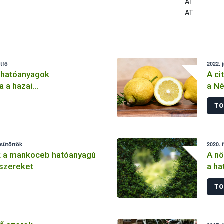
AT
AT
tfő
2022. 
 hatóanyagok
A ci
a a hazai
a Né
lemben
TO
csütörtök
2020. 
k a mankoceb hatóanyagú
A nö
szereket
a ha
szer
TO