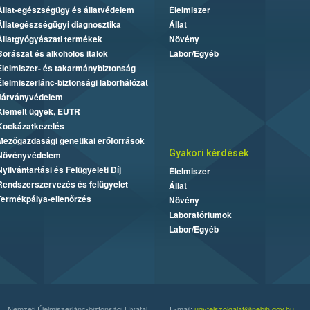
Állat-egészségügy és állatvédelem
Élelmiszer
Állategészségügyi diagnosztika
Állat
Állatgyógyászati termékek
Növény
Borászat és alkoholos italok
Labor/Egyéb
Élelmiszer- és takarmánybiztonság
Élelmiszerlánc-biztonsági laborhálózat
Járványvédelem
Kiemelt ügyek, EUTR
Kockázatkezelés
Mezőgazdasági genetikai erőforrások
Gyakori kérdések
Növényvédelem
Nyilvántartási és Felügyeleti Díj
Élelmiszer
Rendszerszervezés és felügyelet
Állat
Termékpálya-ellenőrzés
Növény
Laboratóriumok
Labor/Egyéb
Nemzeti Élelmiszerlánc-biztonsági Hivatal
E-mail:
ugyfelszolgalat@nebih.gov.hu