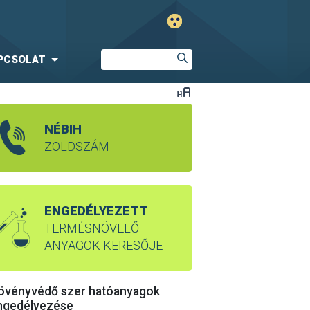
PCSOLAT
NÉBIH
ZÖLDSZÁM
ENGEDÉLYEZETT
TERMÉSNÖVELŐ
ANYAGOK KERESŐJE
övényvédő szer hatóanyagok
ngedélyezése