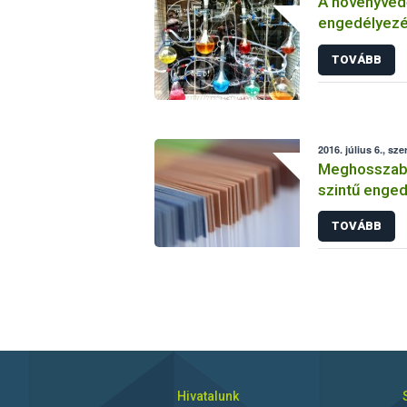
A növényvéd
engedélyezé
vizsgálatáról
TOVÁBB
2016. július 6., sze
Meghosszabbí
szintű enged
TOVÁBB
Hivatalunk