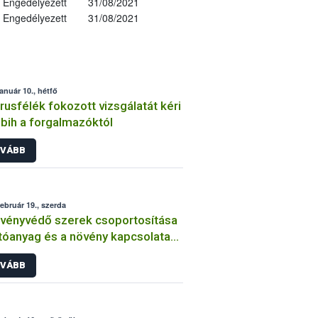
Engedélyezett
31/08/2021
Engedélyezett
31/08/2021
január 10., hétfő
trusfélék fokozott vizsgálatát kéri
bih a forgalmazóktól
VÁBB
február 19., szerda
vényvédő szerek csoportosítása
tóanyag és a növény kapcsolata
int
VÁBB