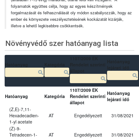
folyamatok együttes célja, hogy az egyes készítmények
forgalmazását és felhasználását oly módon szabályozzák, hogy az
ember és környezete veszélyeztetésének kockázatát kizárják,
illetve a lehető legkisebbre csökkentsék.
Növényvédő szer hatóanyag lista
1107/2009 EK
Hatóanyag
Hatóanyag
Kategória
Rendelet szerinti
lejárati idő
állapot
1107/2009 EK
Hatóanyag
Hatóanyag
Kategória
Rendelet szerinti
lejárati idő
állapot
(Z,E)-7,11-
Hexadecadien-
AT
Engedélyezett
31/08/2021
1-yl acetate
(Z)-9-
Tetradecen-1-
AT
Engedélyezett
31/08/2021