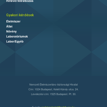
Hírlevél feliratkozás
Gyakori kérdések
Élelmiszer
Állat
Növény
Laboratóriumok
Labor/Egyéb
Nemzeti Élelmiszerlánc-biztonsági Hivatal
Cím: 1024 Budapest, Keleti Károly utca. 24.
Levelezési cím: 1525 Budapest. Pf. 30.
E-mail:
ugyfelszolgalat@nebih.gov.hu