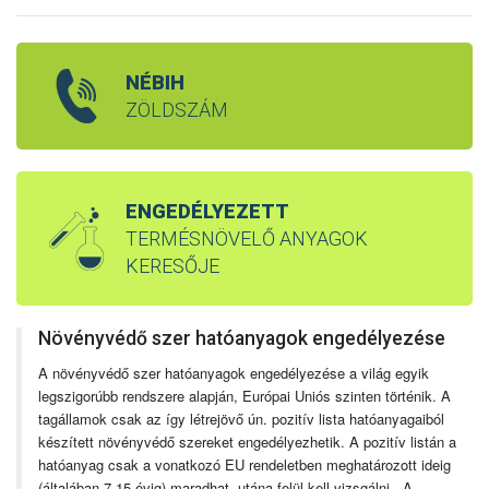
NÉBIH
ZÖLDSZÁM
ENGEDÉLYEZETT
TERMÉSNÖVELŐ ANYAGOK
KERESŐJE
Növényvédő szer hatóanyagok engedélyezése
A növényvédő szer hatóanyagok engedélyezése a világ egyik
legszigorúbb rendszere alapján, Európai Uniós szinten történik. A
tagállamok csak az így létrejövő ún. pozitív lista hatóanyagaiból
készített növényvédő szereket engedélyezhetik. A pozitív listán a
hatóanyag csak a vonatkozó EU rendeletben meghatározott ideig
(általában 7-15 évig) maradhat, utána felül kell vizsgálni. A