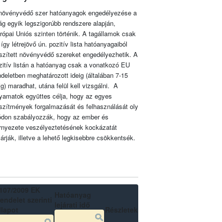
növényvédő szer hatóanyagok engedélyezése a
lág egyik legszigorúbb rendszere alapján,
rópai Uniós szinten történik. A tagállamok csak
 így létrejövő ún. pozitív lista hatóanyagaiból
szített növényvédő szereket engedélyezhetik. A
zitív listán a hatóanyag csak a vonatkozó EU
ndeletben meghatározott ideig (általában 7-15
ig) maradhat, utána felül kell vizsgálni. A
lyamatok együttes célja, hogy az egyes
szítmények forgalmazását és felhasználását oly
don szabályozzák, hogy az ember és
rnyezete veszélyeztetésének kockázatát
zárják, illetve a lehető legkisebbre csökkentsék.
107/2009 EK
Hatóanyag
endelet szerinti
lejárati idő
llapot
Részletek