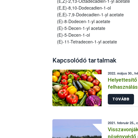
(E,Z)-2,13-Octadecadien-1-yl acetate
(E,E)-8,10-Dodecadien-1-ol
(E,E)-7,9-Dodecadien-1-yl acetate
(E)-8-Dodecen-1-yl acetate
(E)-5-Decen-1-yl acetate
(E)-5-Decen-1-ol
(E)-11-Tetradecen-1-yl acetate
Kapcsolódó tartalmak
2022. május 30., hé
Helyettesítő
felhasználás
növényvéde
TOVÁBB
2021. február 25., 
Visszavonjá
növényvédő 