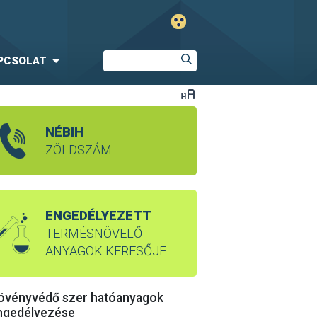
PCSOLAT
NÉBIH
ZÖLDSZÁM
ENGEDÉLYEZETT
TERMÉSNÖVELŐ
ANYAGOK KERESŐJE
övényvédő szer hatóanyagok
ngedélyezése