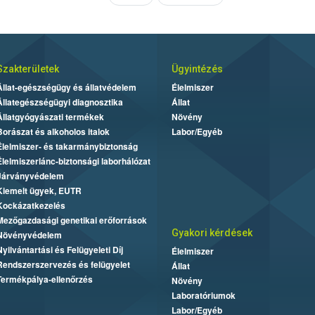
Szakterületek
Ügyintézés
Állat-egészségügy és állatvédelem
Élelmiszer
Állategészségügyi diagnosztika
Állat
Állatgyógyászati termékek
Növény
Borászat és alkoholos italok
Labor/Egyéb
Élelmiszer- és takarmánybiztonság
Élelmiszerlánc-biztonsági laborhálózat
Járványvédelem
Kiemelt ügyek, EUTR
Kockázatkezelés
Mezőgazdasági genetikai erőforrások
Gyakori kérdések
Növényvédelem
Nyilvántartási és Felügyeleti Díj
Élelmiszer
Rendszerszervezés és felügyelet
Állat
Termékpálya-ellenőrzés
Növény
Laboratóriumok
Labor/Egyéb