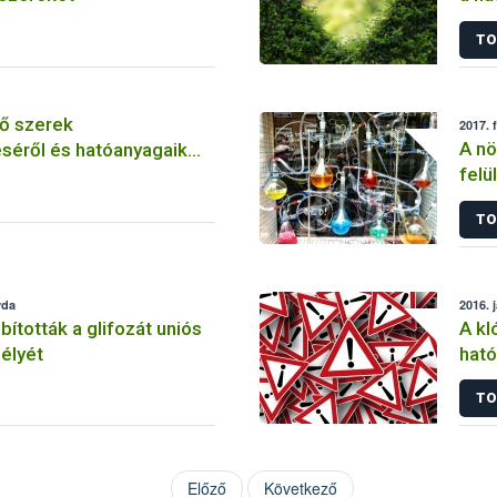
szer
TO
ő szerek
2017. 
A nö
séről és hatóanyagaik
felü
TO
rda
2016. 
tották a glifozát uniós
A kl
élyét
ható
korl
TO
Előző
Következő