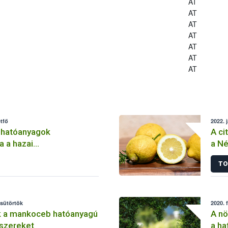
AT
AT
AT
AT
AT
AT
AT
tfő
2022. 
 hatóanyagok
A ci
a a hazai
a Né
lemben
TO
csütörtök
2020. 
k a mankoceb hatóanyagú
A nö
szereket
a ha