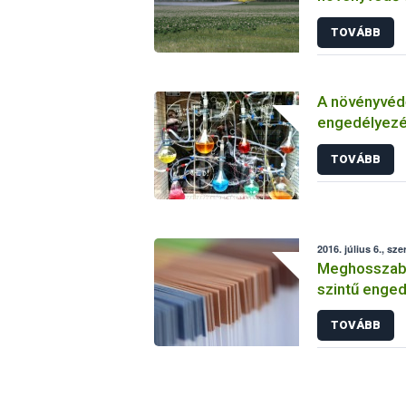
TOVÁBB
A növényvéd
engedélyezé
vizsgálatáról
TOVÁBB
2016. július 6., sze
Meghosszabbí
szintű enged
TOVÁBB