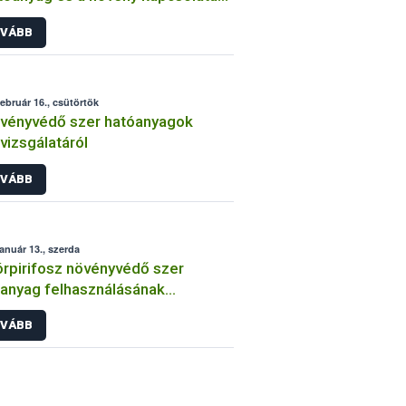
int
VÁBB
február 16., csütörtök
vényvédő szer hatóanyagok
lvizsgálatáról
VÁBB
január 13., szerda
órpirifosz növényvédő szer
anyag felhasználásának
átozása
VÁBB