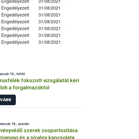
Engedélyezett
31/08/2021
Engedélyezett
31/08/2021
Engedélyezett
31/08/2021
Engedélyezett
31/08/2021
Engedélyezett
31/08/2021
Engedélyezett
31/08/2021
Engedélyezett
31/08/2021
január 10., hétfő
trusfélék fokozott vizsgálatát kéri
bih a forgalmazóktól
VÁBB
február 19., szerda
vényvédő szerek csoportosítása
tóanyag és a növény kapcsolata