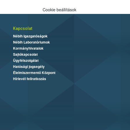
Cookie beállítások
Kapcsolat
Nébih Igazgatóságok
Nébih Laboratóriumok
Kormányhivatalok
Sajtókapcsolat
Ügyfélszolgálat
Hatósági jogsegély
Élelmiszermentő Központ
Hírlevél feliratkozás