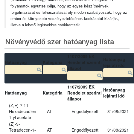
folyamatok együttes célja, hogy az egyes készítmények
forgalmazását és felhasználását oly módon szabályozzák, hogy az
ember és környezete veszélyeztetésének kockázatát kizárják,
illetve a lehető legkisebbre csökkentsék.
Növényvédő szer hatóanyag lista
1107/2009 EK
Hatóanyag
Hatóanyag
Kategória
Rendelet szerinti
lejárati idő
állapot
1107/2009 EK
Hatóanyag
Hatóanyag
Kategória
Rendelet szerinti
lejárati idő
állapot
(Z,E)-7,11-
Hexadecadien-
AT
Engedélyezett
31/08/2021
1-yl acetate
(Z)-9-
Tetradecen-1-
AT
Engedélyezett
31/08/2021