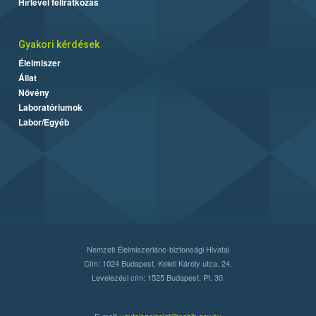
Hírlevél feliratkozás
Gyakori kérdések
Élelmiszer
Állat
Növény
Laboratóriumok
Labor/Egyéb
Nemzeti Élelmiszerlánc-biztonsági Hivatal
Cím: 1024 Budapest, Keleti Károly utca. 24.
Levelezési cím: 1525 Budapest. Pf. 30.
E-mail:
ugyfelszolgalat@nebih.gov.hu