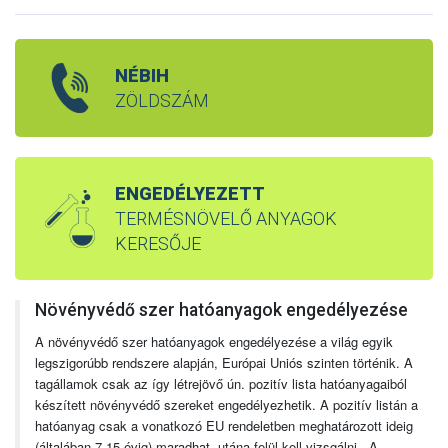
NÉBIH
ZÖLDSZÁM
ENGEDÉLYEZETT
TERMÉSNÖVELŐ ANYAGOK
KERESŐJE
Növényvédő szer hatóanyagok engedélyezése
A növényvédő szer hatóanyagok engedélyezése a világ egyik
legszigorúbb rendszere alapján, Európai Uniós szinten történik. A
tagállamok csak az így létrejövő ún. pozitív lista hatóanyagaiból
készített növényvédő szereket engedélyezhetik. A pozitív listán a
hatóanyag csak a vonatkozó EU rendeletben meghatározott ideig
(általában 7-15 évig) maradhat, utána felül kell vizsgálni. A