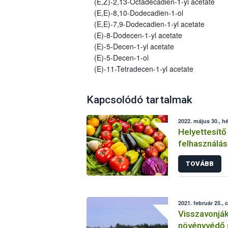
(E,Z)-2,13-Octadecadien-1-yl acetate
(E,E)-8,10-Dodecadien-1-ol
(E,E)-7,9-Dodecadien-1-yl acetate
(E)-8-Dodecen-1-yl acetate
(E)-5-Decen-1-yl acetate
(E)-5-Decen-1-ol
(E)-11-Tetradecen-1-yl acetate
Kapcsolódó tartalmak
2022. május 30., hé
Helyettesítő
felhasználás
növényvéde
TOVÁBB
2021. február 25., 
Visszavonjá
növényvédő 