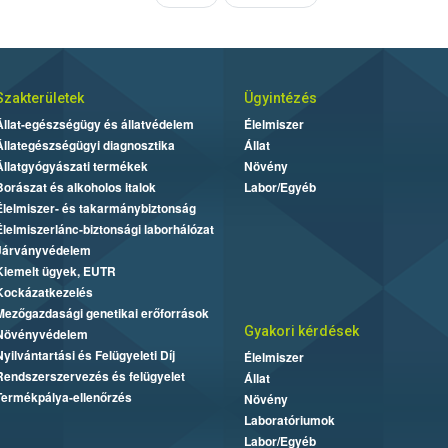
Szakterületek
Ügyintézés
Állat-egészségügy és állatvédelem
Élelmiszer
Állategészségügyi diagnosztika
Állat
Állatgyógyászati termékek
Növény
Borászat és alkoholos italok
Labor/Egyéb
Élelmiszer- és takarmánybiztonság
Élelmiszerlánc-biztonsági laborhálózat
Járványvédelem
Kiemelt ügyek, EUTR
Kockázatkezelés
Mezőgazdasági genetikai erőforrások
Gyakori kérdések
Növényvédelem
Nyilvántartási és Felügyeleti Díj
Élelmiszer
Rendszerszervezés és felügyelet
Állat
Termékpálya-ellenőrzés
Növény
Laboratóriumok
Labor/Egyéb