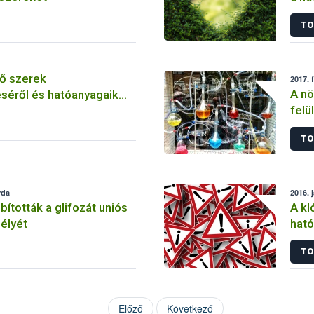
szer
TO
ő szerek
2017. 
A nö
séről és hatóanyagaik
felü
TO
rda
2016. 
tották a glifozát uniós
A kl
élyét
ható
korl
TO
Előző
Következő