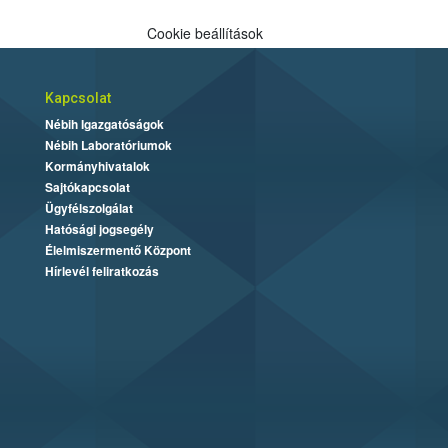
Cookie beállítások
Kapcsolat
Nébih Igazgatóságok
Nébih Laboratóriumok
Kormányhivatalok
Sajtókapcsolat
Ügyfélszolgálat
Hatósági jogsegély
Élelmiszermentő Központ
Hírlevél feliratkozás