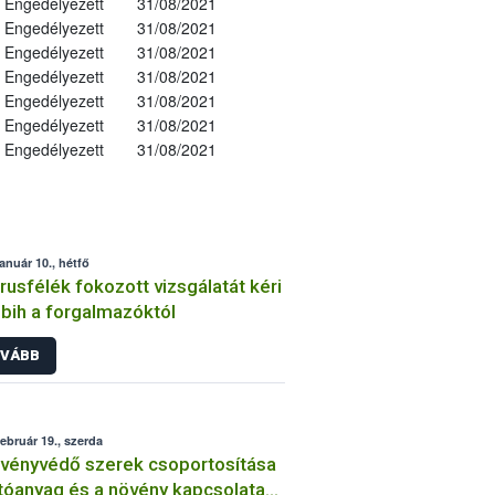
Engedélyezett
31/08/2021
Engedélyezett
31/08/2021
Engedélyezett
31/08/2021
Engedélyezett
31/08/2021
Engedélyezett
31/08/2021
Engedélyezett
31/08/2021
Engedélyezett
31/08/2021
január 10., hétfő
trusfélék fokozott vizsgálatát kéri
bih a forgalmazóktól
VÁBB
február 19., szerda
vényvédő szerek csoportosítása
tóanyag és a növény kapcsolata