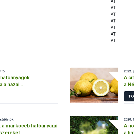
AT
AT
AT
AT
AT
AT
AT
tfő
2022. 
 hatóanyagok
A ci
a a hazai
a Né
lemben
TO
csütörtök
2020. 
k a mankoceb hatóanyagú
A nö
szereket
a ha