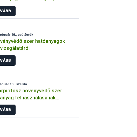
int
VÁBB
február 16., csütörtök
vényvédő szer hatóanyagok
lvizsgálatáról
VÁBB
január 13., szerda
órpirifosz növényvédő szer
anyag felhasználásának
átozása
VÁBB