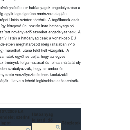
növényvédő szer hatóanyagok engedélyezése a
lág egyik legszigorúbb rendszere alapján,
rópai Uniós szinten történik. A tagállamok csak
 így létrejövő ún. pozitív lista hatóanyagaiból
szített növényvédő szereket engedélyezhetik. A
zitív listán a hatóanyag csak a vonatkozó EU
ndeletben meghatározott ideig (általában 7-15
ig) maradhat, utána felül kell vizsgálni. A
lyamatok együttes célja, hogy az egyes
szítmények forgalmazását és felhasználását oly
don szabályozzák, hogy az ember és
rnyezete veszélyeztetésének kockázatát
zárják, illetve a lehető legkisebbre csökkentsék.
107/2009 EK
Hatóanyag
endelet szerinti
lejárati idő
llapot
Részletek