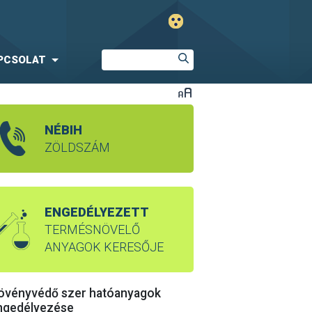
PCSOLAT
NÉBIH
ZÖLDSZÁM
ENGEDÉLYEZETT
TERMÉSNÖVELŐ
ANYAGOK KERESŐJE
övényvédő szer hatóanyagok
ngedélyezése