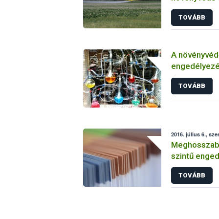
TOVÁBB
A növényvéd
engedélyezé
vizsgálatáról
TOVÁBB
2016. július 6., sze
Meghosszabbí
szintű enged
TOVÁBB