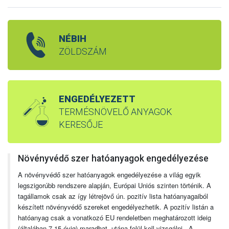
NÉBIH
ZÖLDSZÁM
ENGEDÉLYEZETT
TERMÉSNÖVELŐ ANYAGOK
KERESŐJE
Növényvédő szer hatóanyagok engedélyezése
A növényvédő szer hatóanyagok engedélyezése a világ egyik
legszigorúbb rendszere alapján, Európai Uniós szinten történik. A
tagállamok csak az így létrejövő ún. pozitív lista hatóanyagaiból
készített növényvédő szereket engedélyezhetik. A pozitív listán a
hatóanyag csak a vonatkozó EU rendeletben meghatározott ideig
(általában 7-15 évig) maradhat, utána felül kell vizsgálni. A