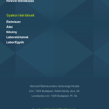
Hírlevél feliratkozás
Gyakori kérdések
Élelmiszer
Állat
Növény
Laboratóriumok
Labor/Egyéb
Nemzeti Élelmiszerlánc-biztonsági Hivatal
Cím: 1024 Budapest, Keleti Károly utca. 24.
Levelezési cím: 1525 Budapest. Pf. 30.
E-mail:
ugyfelszolgalat@nebih.gov.hu