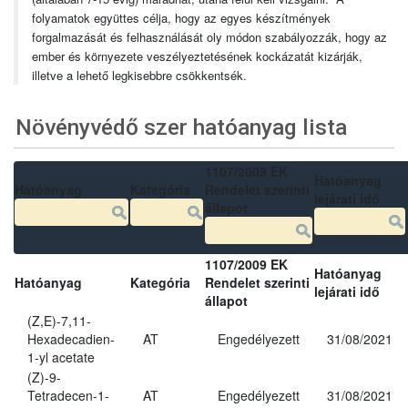
folyamatok együttes célja, hogy az egyes készítmények
forgalmazását és felhasználását oly módon szabályozzák, hogy az
ember és környezete veszélyeztetésének kockázatát kizárják,
illetve a lehető legkisebbre csökkentsék.
Növényvédő szer hatóanyag lista
1107/2009 EK
Hatóanyag
Hatóanyag
Kategória
Rendelet szerinti
lejárati idő
állapot
1107/2009 EK
Hatóanyag
Hatóanyag
Kategória
Rendelet szerinti
lejárati idő
állapot
(Z,E)-7,11-
Hexadecadien-
AT
Engedélyezett
31/08/2021
1-yl acetate
(Z)-9-
Tetradecen-1-
AT
Engedélyezett
31/08/2021