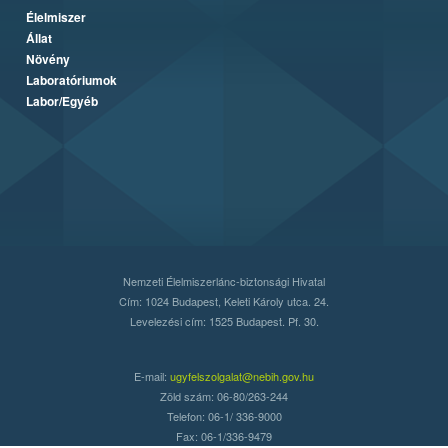
Élelmiszer
Állat
Növény
Laboratóriumok
Labor/Egyéb
Nemzeti Élelmiszerlánc-biztonsági Hivatal
Cím: 1024 Budapest, Keleti Károly utca. 24.
Levelezési cím: 1525 Budapest. Pf. 30.
E-mail:
ugyfelszolgalat@nebih.gov.hu
Zöld szám: 06-80/263-244
Telefon: 06-1/ 336-9000
Fax: 06-1/336-9479