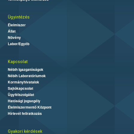
Ügyintézés
Élelmiszer
Állat
Növény
Labor/Egyéb
Kapcsolat
Nébih Igazgatóságok
Nébih Laboratóriumok
Kormányhivatalok
Sajtókapcsolat
Ügyfélszolgálat
Hatósági jogsegély
Élelmiszermentő Központ
Hírlevél feliratkozás
Gyakori kérdések