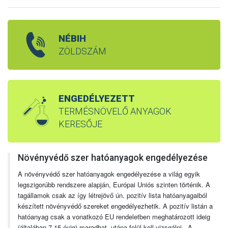
NÉBIH
ZÖLDSZÁM
ENGEDÉLYEZETT
TERMÉSNÖVELŐ ANYAGOK
KERESŐJE
Növényvédő szer hatóanyagok engedélyezése
A növényvédő szer hatóanyagok engedélyezése a világ egyik
legszigorúbb rendszere alapján, Európai Uniós szinten történik. A
tagállamok csak az így létrejövő ún. pozitív lista hatóanyagaiból
készített növényvédő szereket engedélyezhetik. A pozitív listán a
hatóanyag csak a vonatkozó EU rendeletben meghatározott ideig
(általában 7-15 évig) maradhat, utána felül kell vizsgálni. A