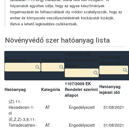
folyamatok együttes célja, hogy az egyes készítmények
forgalmazását és felhasználását oly módon szabályozzák, hogy az
ember és környezete veszélyeztetésének kockázatát kizárják,
illetve a lehető legkisebbre csökkentsék.
Növényvédő szer hatóanyag lista
1107/2009 EK
Hatóanyag
Hatóanyag
Kategória
Rendelet szerinti
lejárati idő
állapot
1107/2009 EK
Hatóanyag
Hatóanyag
Kategória
Rendelet szerinti
lejárati idő
állapot
(Z)-11-
Hexadecen-1-
AT
Engedélyezett
31/08/2021
ol
(E,Z,Z)-3,8,11-
Tetradecatrien-
AT
Engedélyezett
31/08/2021