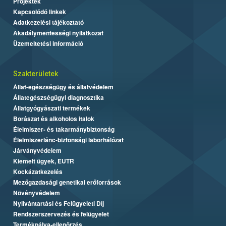
Projektek
Kapcsolódó linkek
Adatkezelési tájékoztató
Akadálymentességi nyilatkozat
Üzemeltetési információ
Szakterületek
Állat-egészségügy és állatvédelem
Állategészségügyi diagnosztika
Állatgyógyászati termékek
Borászat és alkoholos italok
Élelmiszer- és takarmánybiztonság
Élelmiszerlánc-biztonsági laborhálózat
Járványvédelem
Kiemelt ügyek, EUTR
Kockázatkezelés
Mezőgazdasági genetikai erőforrások
Növényvédelem
Nyilvántartási és Felügyeleti Díj
Rendszerszervezés és felügyelet
Termékpálya-ellenőrzés