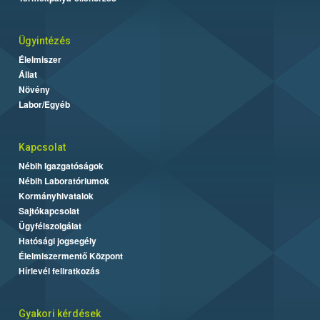
Ügyintézés
Élelmiszer
Állat
Növény
Labor/Egyéb
Kapcsolat
Nébih Igazgatóságok
Nébih Laboratóriumok
Kormányhivatalok
Sajtókapcsolat
Ügyfélszolgálat
Hatósági jogsegély
Élelmiszermentő Központ
Hírlevél feliratkozás
Gyakori kérdések