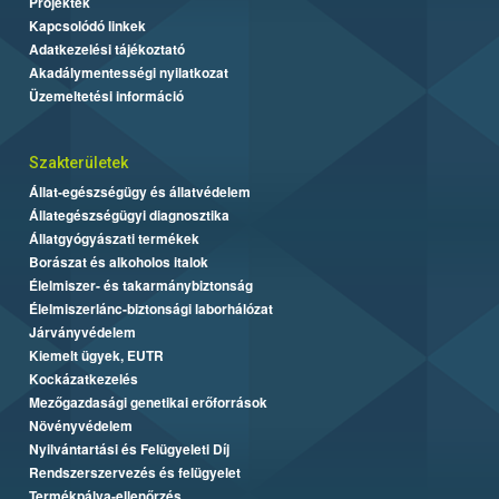
Projektek
Kapcsolódó linkek
Adatkezelési tájékoztató
Akadálymentességi nyilatkozat
Üzemeltetési információ
Szakterületek
Állat-egészségügy és állatvédelem
Állategészségügyi diagnosztika
Állatgyógyászati termékek
Borászat és alkoholos italok
Élelmiszer- és takarmánybiztonság
Élelmiszerlánc-biztonsági laborhálózat
Járványvédelem
Kiemelt ügyek, EUTR
Kockázatkezelés
Mezőgazdasági genetikai erőforrások
Növényvédelem
Nyilvántartási és Felügyeleti Díj
Rendszerszervezés és felügyelet
Termékpálya-ellenőrzés