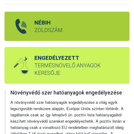
NÉBIH
ZÖLDSZÁM
ENGEDÉLYEZETT
TERMÉSNÖVELŐ ANYAGOK
KERESŐJE
Növényvédő szer hatóanyagok engedélyezése
A növényvédő szer hatóanyagok engedélyezése a világ egyik
legszigorúbb rendszere alapján, Európai Uniós szinten történik. A
tagállamok csak az így létrejövő ún. pozitív lista hatóanyagaiból
készített növényvédő szereket engedélyezhetik. A pozitív listán a
hatóanyag csak a vonatkozó EU rendeletben meghatározott ideig
(általában 7-15 évig) maradhat, utána felül kell vizsgálni. A