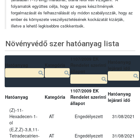
folyamatok együttes célja, hogy az egyes készítmények
forgalmazását és felhasználását oly módon szabályozzák, hogy az
ember és környezete veszélyeztetésének kockázatát kizárják,
illetve a lehető legkisebbre csökkentsék.
Növényvédő szer hatóanyag lista
1107/2009 EK
Hatóanyag
Hatóanyag
Kategória
Rendelet szerinti
lejárati idő
állapot
1107/2009 EK
Hatóanyag
Hatóanyag
Kategória
Rendelet szerinti
lejárati idő
állapot
(Z)-11-
Hexadecen-1-
AT
Engedélyezett
31/08/2021
ol
(E,Z,Z)-3,8,11-
Tetradecatrien-
AT
Engedélyezett
31/08/2021