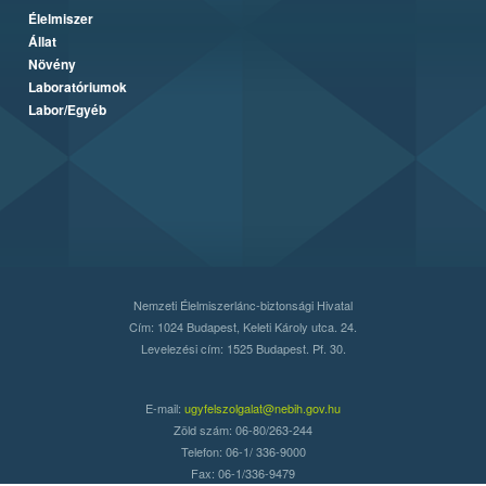
Élelmiszer
Állat
Növény
Laboratóriumok
Labor/Egyéb
Nemzeti Élelmiszerlánc-biztonsági Hivatal
Cím: 1024 Budapest, Keleti Károly utca. 24.
Levelezési cím: 1525 Budapest. Pf. 30.
E-mail:
ugyfelszolgalat@nebih.gov.hu
Zöld szám: 06-80/263-244
Telefon: 06-1/ 336-9000
Fax: 06-1/336-9479