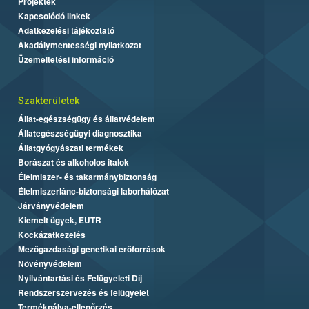
Projektek
Kapcsolódó linkek
Adatkezelési tájékoztató
Akadálymentességi nyilatkozat
Üzemeltetési információ
Szakterületek
Állat-egészségügy és állatvédelem
Állategészségügyi diagnosztika
Állatgyógyászati termékek
Borászat és alkoholos italok
Élelmiszer- és takarmánybiztonság
Élelmiszerlánc-biztonsági laborhálózat
Járványvédelem
Kiemelt ügyek, EUTR
Kockázatkezelés
Mezőgazdasági genetikai erőforrások
Növényvédelem
Nyilvántartási és Felügyeleti Díj
Rendszerszervezés és felügyelet
Termékpálya-ellenőrzés