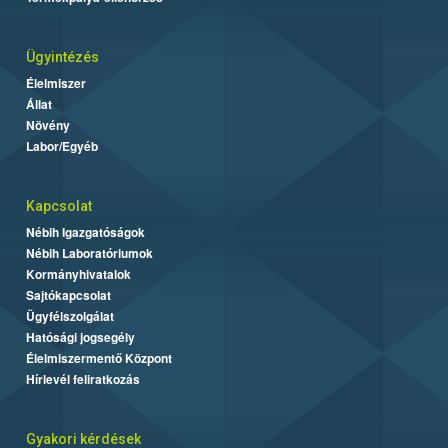
Ügyintézés
Élelmiszer
Állat
Növény
Labor/Egyéb
Kapcsolat
Nébih Igazgatóságok
Nébih Laboratóriumok
Kormányhivatalok
Sajtókapcsolat
Ügyfélszolgálat
Hatósági jogsegély
Élelmiszermentő Központ
Hírlevél feliratkozás
Gyakori kérdések