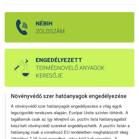
NÉBIH
ZÖLDSZÁM
ENGEDÉLYEZETT
TERMÉSNÖVELŐ ANYAGOK
KERESŐJE
Növényvédő szer hatóanyagok engedélyezése
A növényvédő szer hatóanyagok engedélyezése a világ egyik
legszigorúbb rendszere alapján, Európai Uniós szinten történik. A
tagállamok csak az így létrejövő ún. pozitív lista hatóanyagaiból
készített növényvédő szereket engedélyezhetik. A pozitív listán a
hatóanyag csak a vonatkozó EU rendeletben meghatározott ideig
(általában 7-15 évig) maradhat, utána felül kell vizsgálni. A