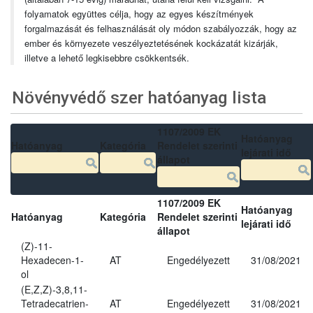
folyamatok együttes célja, hogy az egyes készítmények
forgalmazását és felhasználását oly módon szabályozzák, hogy az
ember és környezete veszélyeztetésének kockázatát kizárják,
illetve a lehető legkisebbre csökkentsék.
Növényvédő szer hatóanyag lista
1107/2009 EK
Hatóanyag
Hatóanyag
Kategória
Rendelet szerinti
lejárati idő
állapot
1107/2009 EK
Hatóanyag
Hatóanyag
Kategória
Rendelet szerinti
lejárati idő
állapot
(Z)-11-
Hexadecen-1-
AT
Engedélyezett
31/08/2021
ol
(E,Z,Z)-3,8,11-
Tetradecatrien-
AT
Engedélyezett
31/08/2021