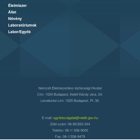
Élelmiszer
Állat
Növény
Laboratóriumok
Labor/Egyéb
Nemzeti Élelmiszerlánc-biztonsági Hivatal
Cím: 1024 Budapest, Keleti Károly utca. 24.
Levelezési cím: 1525 Budapest. Pf. 30.
E-mail:
ugyfelszolgalat@nebih.gov.hu
Zöld szám: 06-80/263-244
Telefon: 06-1/ 336-9000
Fax: 06-1/336-9479