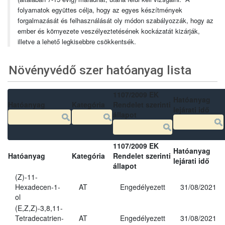
folyamatok együttes célja, hogy az egyes készítmények
forgalmazását és felhasználását oly módon szabályozzák, hogy az
ember és környezete veszélyeztetésének kockázatát kizárják,
illetve a lehető legkisebbre csökkentsék.
Növényvédő szer hatóanyag lista
1107/2009 EK
Hatóanyag
Hatóanyag
Kategória
Rendelet szerinti
lejárati idő
állapot
1107/2009 EK
Hatóanyag
Hatóanyag
Kategória
Rendelet szerinti
lejárati idő
állapot
(Z)-11-
Hexadecen-1-
AT
Engedélyezett
31/08/2021
ol
(E,Z,Z)-3,8,11-
Tetradecatrien-
AT
Engedélyezett
31/08/2021