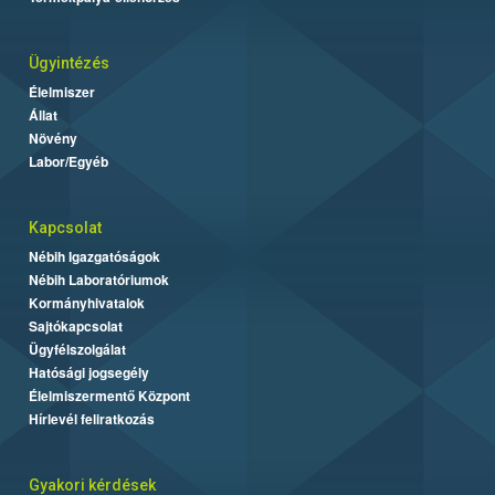
Ügyintézés
Élelmiszer
Állat
Növény
Labor/Egyéb
Kapcsolat
Nébih Igazgatóságok
Nébih Laboratóriumok
Kormányhivatalok
Sajtókapcsolat
Ügyfélszolgálat
Hatósági jogsegély
Élelmiszermentő Központ
Hírlevél feliratkozás
Gyakori kérdések