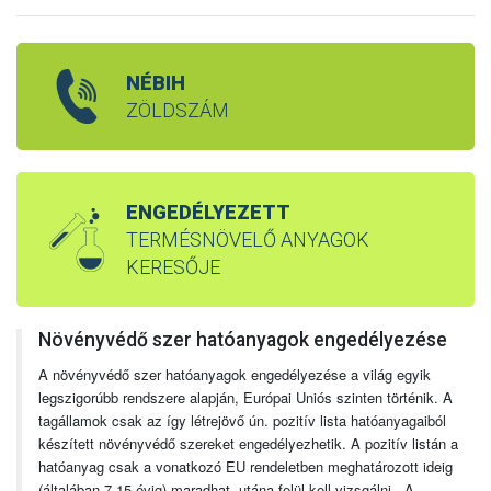
NÉBIH
ZÖLDSZÁM
ENGEDÉLYEZETT
TERMÉSNÖVELŐ ANYAGOK
KERESŐJE
Növényvédő szer hatóanyagok engedélyezése
A növényvédő szer hatóanyagok engedélyezése a világ egyik
legszigorúbb rendszere alapján, Európai Uniós szinten történik. A
tagállamok csak az így létrejövő ún. pozitív lista hatóanyagaiból
készített növényvédő szereket engedélyezhetik. A pozitív listán a
hatóanyag csak a vonatkozó EU rendeletben meghatározott ideig
(általában 7-15 évig) maradhat, utána felül kell vizsgálni. A