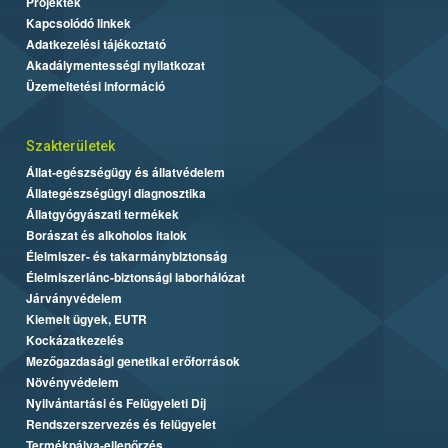
Projektek
Kapcsolódó linkek
Adatkezelési tájékoztató
Akadálymentességi nyilatkozat
Üzemeltetési információ
Szakterületek
Állat-egészségügy és állatvédelem
Állategészségügyi diagnosztika
Állatgyógyászati termékek
Borászat és alkoholos italok
Élelmiszer- és takarmánybiztonság
Élelmiszerlánc-biztonsági laborhálózat
Járványvédelem
Kiemelt ügyek, EUTR
Kockázatkezelés
Mezőgazdasági genetikai erőforrások
Növényvédelem
Nyilvántartási és Felügyeleti Díj
Rendszerszervezés és felügyelet
Termékpálya-ellenőrzés