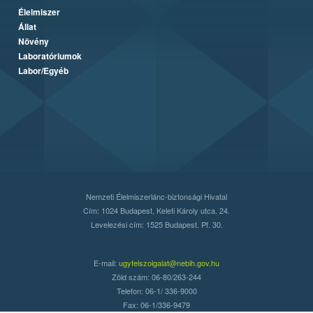
Élelmiszer
Állat
Növény
Laboratóriumok
Labor/Egyéb
Nemzeti Élelmiszerlánc-biztonsági Hivatal
Cím: 1024 Budapest, Keleti Károly utca. 24.
Levelezési cím: 1525 Budapest. Pf. 30.
E-mail:
ugyfelszolgalat@nebih.gov.hu
Zöld szám: 06-80/263-244
Telefon: 06-1/ 336-9000
Fax: 06-1/336-9479