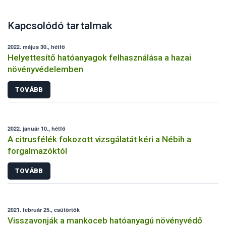
Kapcsolódó tartalmak
2022. május 30., hétfő
Helyettesítő hatóanyagok felhasználása a hazai
növényvédelemben
TOVÁBB
2022. január 10., hétfő
A citrusfélék fokozott vizsgálatát kéri a Nébih a
forgalmazóktól
TOVÁBB
2021. február 25., csütörtök
Visszavonják a mankoceb hatóanyagú növényvédő