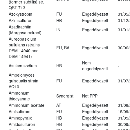
(former subtilis) str.
QST 713
Azoxystrobin
FU
Engedélyezett
31/05
Azimsulfuron
HB
Engedélyezett
31/12
Azadirachtin
IN
Engedélyezett
31/01
(Margosa extract)
Aureobasidium
pullulans (strains
FU, BA
Engedélyezett
30/06
DSM 14940 and
DSM 14941)
Nem
Asulam sodium
HB
-
engedélyezett
Ampelomyces
quisqualis strain
FU
Engedélyezett
31/07
AQ10
Ammonium
Synergist
Not PPP
thiocyanate
Ammonium acetate
AT
Engedélyezett
31/08
Amisulbrom
FU
Engedélyezett
15/09
Aminopyralid
HB
Engedélyezett
31/05
Amidosulfuron
HB
Engedélyezett
30/09