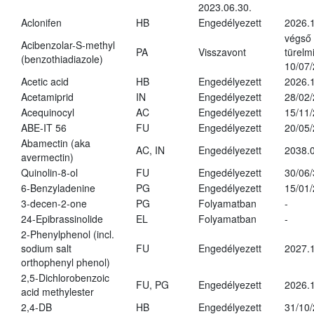
2023.06.30.
Aclonifen
HB
Engedélyezett
2026.
végső
Acibenzolar-S-methyl
PA
Visszavont
türelmi
(benzothiadiazole)
10/07
Acetic acid
HB
Engedélyezett
2026.1
Acetamiprid
IN
Engedélyezett
28/02
Acequinocyl
AC
Engedélyezett
15/11
ABE-IT 56
FU
Engedélyezett
20/05
Abamectin (aka
AC, IN
Engedélyezett
2038.
avermectin)
Quinolin-8-ol
FU
Engedélyezett
30/06
6-Benzyladenine
PG
Engedélyezett
15/01
3-decen-2-one
PG
Folyamatban
-
24-Epibrassinolide
EL
Folyamatban
-
2-Phenylphenol (incl.
sodium salt
FU
Engedélyezett
2027.1
orthophenyl phenol)
2,5-Dichlorobenzoic
FU, PG
Engedélyezett
2026.
acid methylester
2,4-DB
HB
Engedélyezett
31/10