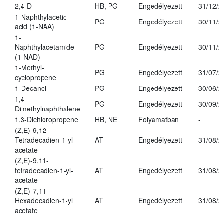
2,4-D
HB, PG
Engedélyezett
31/12
1-Naphthylacetic
PG
Engedélyezett
30/11
acid (1-NAA)
1-
Naphthylacetamide
PG
Engedélyezett
30/11
(1-NAD)
1-Methyl-
PG
Engedélyezett
31/07
cyclopropene
1-Decanol
PG
Engedélyezett
30/06
1,4-
PG
Engedélyezett
30/09
Dimethylnaphthalene
1,3-Dichloropropene
HB, NE
Folyamatban
-
(Z,E)-9,12-
Tetradecadien-1-yl
AT
Engedélyezett
31/08
acetate
(Z,E)-9,11-
tetradecadien-1-yl-
AT
Engedélyezett
31/08
acetate
(Z,E)-7,11-
Hexadecadien-1-yl
AT
Engedélyezett
31/08
acetate