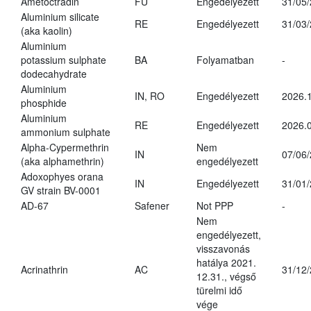
Ametoctradin
FU
Engedélyezett
31/05
Aluminium silicate
RE
Engedélyezett
31/03
(aka kaolin)
Aluminium
potassium sulphate
BA
Folyamatban
-
dodecahydrate
Aluminium
IN, RO
Engedélyezett
2026.1
phosphide
Aluminium
RE
Engedélyezett
2026.0
ammonium sulphate
Alpha-Cypermethrin
Nem
IN
07/06
(aka alphamethrin)
engedélyezett
Adoxophyes orana
IN
Engedélyezett
31/01
GV strain BV-0001
AD-67
Safener
Not PPP
-
Nem
engedélyezett,
visszavonás
hatálya 2021.
Acrinathrin
AC
31/12
12.31., végső
türelmi idő
vége