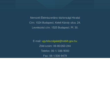
Nemzeti Élelmiszerlánc-biztonsági Hivatal
Cím: 1024 Budapest, Keleti Károly utca. 24.
Levelezési cím: 1525 Budapest. Pf. 30.
E-mail:
ugyfelszolgalat@nebih.gov.hu
Zöld szám: 06-80/263-244
Telefon: 06-1/ 336-9000
Fax: 06-1/336-9479