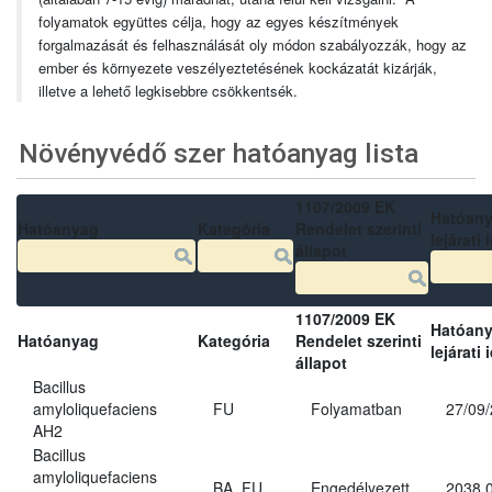
folyamatok együttes célja, hogy az egyes készítmények
forgalmazását és felhasználását oly módon szabályozzák, hogy az
ember és környezete veszélyeztetésének kockázatát kizárják,
illetve a lehető legkisebbre csökkentsék.
Növényvédő szer hatóanyag lista
1107/2009 EK
Hatóan
Hatóanyag
Kategória
Rendelet szerinti
lejárati 
állapot
1107/2009 EK
Hatóan
Hatóanyag
Kategória
Rendelet szerinti
lejárati 
állapot
Bacillus
amyloliquefaciens
FU
Folyamatban
27/09
AH2
Bacillus
amyloliquefaciens
BA, FU
Engedélyezett
2038.