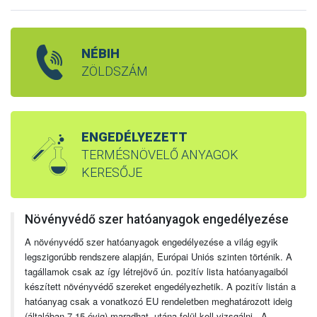
NÉBIH
ZÖLDSZÁM
ENGEDÉLYEZETT
TERMÉSNÖVELŐ ANYAGOK
KERESŐJE
Növényvédő szer hatóanyagok engedélyezése
A növényvédő szer hatóanyagok engedélyezése a világ egyik
legszigorúbb rendszere alapján, Európai Uniós szinten történik. A
tagállamok csak az így létrejövő ún. pozitív lista hatóanyagaiból
készített növényvédő szereket engedélyezhetik. A pozitív listán a
hatóanyag csak a vonatkozó EU rendeletben meghatározott ideig
(általában 7-15 évig) maradhat, utána felül kell vizsgálni. A