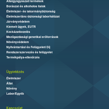
Állatgyógyászati termékek
Borászat és alkoholos italok
Élelmiszer- és takarmánybiztonság
Élelmiszerlánc-biztonsági laborhálózat
Járványvédelem
Kiemelt ügyek, EUTR
Kockázatkezelés
Mezőgazdasági genetikai erőforrások
Növényvédelem
Nyilvántartási és Felügyeleti Díj
Rendszerszervezés és felügyelet
Termékpálya-ellenőrzés
Ügyintézés
Élelmiszer
Állat
Növény
Labor/Egyéb
Kapcsolat