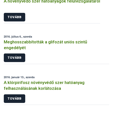
A növényvédő szer hatóanyagok felülvizsgálatáról
TOVÁBB
2016. július 6., szerda
Meghosszabbították a glifozát uniós szintű
engedélyét
TOVÁBB
2016. január 13., szerda
A klórpirifosz növényvédő szer hatóanyag
felhasználásának korlátozása
TOVÁBB