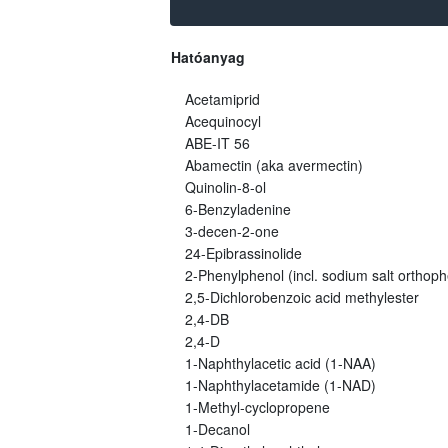
Hatóanyag
Acetamiprid
Acequinocyl
ABE-IT 56
Abamectin (aka avermectin)
Quinolin-8-ol
6-Benzyladenine
3-decen-2-one
24-Epibrassinolide
2-Phenylphenol (incl. sodium salt orthoph
2,5-Dichlorobenzoic acid methylester
2,4-DB
2,4-D
1-Naphthylacetic acid (1-NAA)
1-Naphthylacetamide (1-NAD)
1-Methyl-cyclopropene
1-Decanol