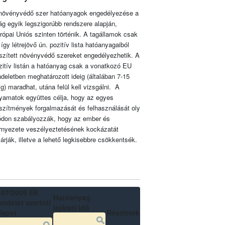
növényvédő szer hatóanyagok engedélyezése a
lág egyik legszigorúbb rendszere alapján,
rópai Uniós szinten történik. A tagállamok csak
 így létrejövő ún. pozitív lista hatóanyagaiból
szített növényvédő szereket engedélyezhetik. A
zitív listán a hatóanyag csak a vonatkozó EU
ndeletben meghatározott ideig (általában 7-15
ig) maradhat, utána felül kell vizsgálni. A
lyamatok együttes célja, hogy az egyes
szítmények forgalmazását és felhasználását oly
don szabályozzák, hogy az ember és
rnyezete veszélyeztetésének kockázatát
zárják, illetve a lehető legkisebbre csökkentsék.
107/2009 EK
Hatóanyag
ndelet szerinti
lejárati idő
lapot
Részletek