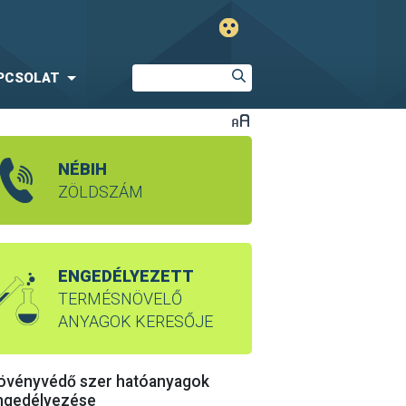
PCSOLAT
NÉBIH
ZÖLDSZÁM
ENGEDÉLYEZETT
TERMÉSNÖVELŐ
ANYAGOK KERESŐJE
övényvédő szer hatóanyagok
ngedélyezése