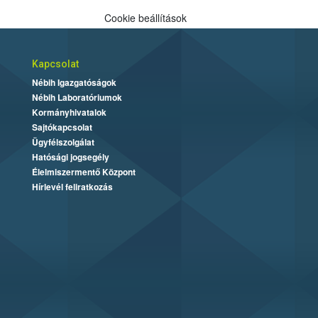
Cookie beállítások
Kapcsolat
Nébih Igazgatóságok
Nébih Laboratóriumok
Kormányhivatalok
Sajtókapcsolat
Ügyfélszolgálat
Hatósági jogsegély
Élelmiszermentő Központ
Hírlevél feliratkozás