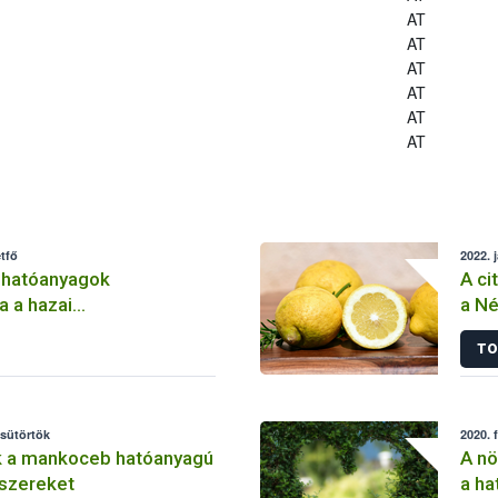
AT
AT
AT
AT
AT
AT
tfő
2022. 
 hatóanyagok
A ci
a a hazai
a Né
lemben
TO
csütörtök
2020. 
k a mankoceb hatóanyagú
A nö
szereket
a ha