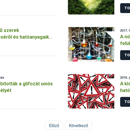
szer
TO
ő szerek
2017. 
A nö
séről és hatóanyagaik
felü
TO
rda
2016. 
tották a glifozát uniós
A kl
élyét
ható
korl
TO
Előző
Következő