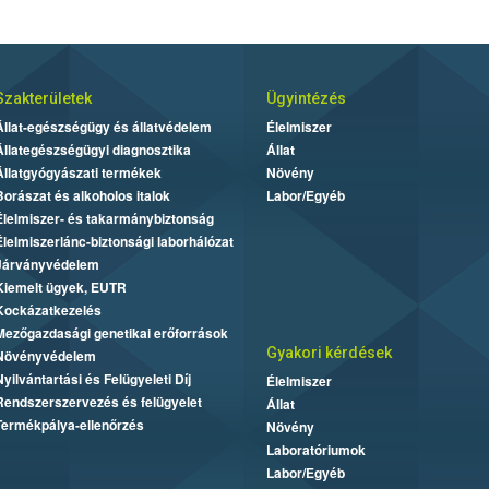
Szakterületek
Ügyintézés
Állat-egészségügy és állatvédelem
Élelmiszer
Állategészségügyi diagnosztika
Állat
Állatgyógyászati termékek
Növény
Borászat és alkoholos italok
Labor/Egyéb
Élelmiszer- és takarmánybiztonság
Élelmiszerlánc-biztonsági laborhálózat
Járványvédelem
Kiemelt ügyek, EUTR
Kockázatkezelés
Mezőgazdasági genetikai erőforrások
Gyakori kérdések
Növényvédelem
Nyilvántartási és Felügyeleti Díj
Élelmiszer
Rendszerszervezés és felügyelet
Állat
Termékpálya-ellenőrzés
Növény
Laboratóriumok
Labor/Egyéb