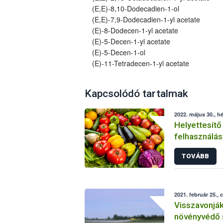
(E,E)-8,10-Dodecadien-1-ol
(E,E)-7,9-Dodecadien-1-yl acetate
(E)-8-Dodecen-1-yl acetate
(E)-5-Decen-1-yl acetate
(E)-5-Decen-1-ol
(E)-11-Tetradecen-1-yl acetate
Kapcsolódó tartalmak
2022. május 30., hé
Helyettesítő
felhasználás
növényvéde
TOVÁBB
2021. február 25., 
Visszavonjá
növényvédő 