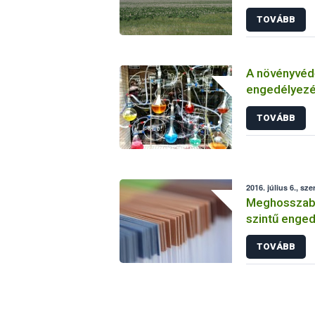
TOVÁBB
A növényvéd
engedélyezé
vizsgálatáról
TOVÁBB
2016. július 6., sze
Meghosszabbí
szintű enged
TOVÁBB