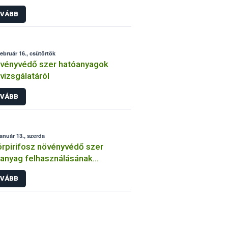
int
VÁBB
február 16., csütörtök
vényvédő szer hatóanyagok
lvizsgálatáról
VÁBB
január 13., szerda
órpirifosz növényvédő szer
anyag felhasználásának
átozása
VÁBB